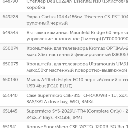
648790
Степлер Deli E0224N Essential N10 (15листов
коробка
649228
Экран Cactus 104.4x186см Triscreen CS-PST-10
рулонный черный
649343
Вытяжка каминная Maunfeld Bridge 60 черны
управление: кнопочное (1 мотор) (УТ0000090
650074
Кронштейн для телевизора Kromax OPTIMA-2
макс.25кг настенный фиксированный (28005)
650075
Кронштейн для телевизора Ultramounts UM91
макс.50кг настенный поворотно-выдвижной
650130
Мышь A4Tech Fstyler FG10 черный/синий опт
USB 4but (FG10 BLUE)
651440
Case Supermicro CSE-815TQ-R700WB - 1U, 2x75
SAS/SATA drive bay, WIO, RMKit
651445
Supermicro SYS-2029U-TR4 (Complete Only) - 
24x2.5" Bays, 4x1GbE, IPMI
651541
Корпус SuperMicro CSE-743TQ-1200B-SQ Big