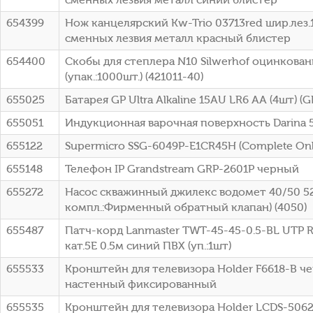
654399
Нож канцелярский Kw-Trio 03713red шир.лез
сменных лезвия металл красный блистер
654400
Скобы для степлера N10 Silwerhof оцинкован
(упак.:1000шт.) (421011-40)
655025
Батарея GP Ultra Alkaline 15AU LR6 AA (4шт) 
655051
Индукционная варочная поверхность Darina 5
655122
Supermicro SSG-6049P-E1CR45H (Complete Onl
655148
Телефон IP Grandstream GRP-2601P черный
655272
Насос скважинный джилекс водомет 40/50 52
компл.:Фирменный обратный клапан) (4050)
655487
Патч-корд Lanmaster TWT-45-45-0.5-BL UTP R
кат.5E 0.5м синий ПВХ (уп.:1шт)
655533
Кронштейн для телевизора Holder F6618-B че
настенный фиксированный
655535
Кронштейн для телевизора Holder LCDS-5062 