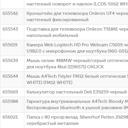
настенный поворот и наклон (LCDS-5062 WH
655542
Кронштейн для телевизора Onkron UF4 черны
настенный фиксированный
655543
Подставка для телевизора Onkron TS1881 черн
напольный мобильный
655619
Камера Web Logitech HD Pro Webcam C920S че
USB2.0 с микрофоном для ноутбука (960-001
655639
Мышь оклик 488MW черный/серый оптическая
для ноутбука 4but (1196571) OKLICK
655644
Мышь A4Tech Fstyler FM12 белый оптическая 1
WHITE) (FM12 WHITE)
655669
Калькулятор настольный Deli E39259 черный 
655988
Гарнитура внутриканальные A4Tech Bloody 
беспроводные bluetooth в ушной раковине (
656021
Папка с 80 прозр.вклад. Silwerhof Perlen 292
серебристый металлик