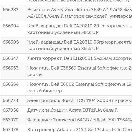
666283
Этикетки Avery Zweckform 3659 A4 97x42.3мм
м2/100л./белый матовое самоклей. универса
666304
Клей-карандаш Deli EA20210 20гр корп.желт
картонный усиленный Stick UP
666305
Клей-карандаш Deli EA20310 36гр корп.желт
картонный усиленный Stick UP
666347
Лента коррект. Deli EH20501 5мх5мм ассорт
666353
Ножницы Deli E38369 Essential Soft офисные 
серый
666354
Ножницы Deli E6002 Essential Soft офисные 1
серый блистер
666778
Электрогриль Bosch TCG4104 2000Вт красн
667058
Датчик вибрации Aqara DJT11LM белый
667070
Флеш диск Transcend 64GB Jetflash 790 TS64
667078
Контроллер Adaptec 3154-8e 12Gbps PCIe Gen