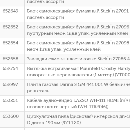
пастель ассорти
652649
Блок самоклеящийся бумажный Stick`n 27091 
пастель ассорти
652652
Блок самоклеящийся бумажный Stick`n 27096
пурпурный неон 1цв.в упак. усиленный клей
652654
Блок самоклеящийся бумажный Stick`n 27098
неон 1цв.в упак. усиленный клей
652658
Закладки самокл. пластиковые Stick`n 27086 4
652754
Вытяжка встраиваемая Maunfeld Crosby Hard
поворотные переключатели (1 мотор) (УТ000
652997
Плита газовая Darina S GM 441 001 W белый/
реш.сталь
653251
Кабель аудио-видео LAZSO WH-111 HDMI (m)/
позолоч.конт. черный (WH-111(20M))
653600
Циркулярная пила (дисковая) интерскол дп-1
D диска.:190мм (97.1.1.20)