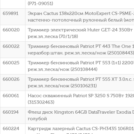
(P71-09051)
659891
Экран Cactus 138x220см MotoExpert CS-PSME-
настенно-потолочный рулонный белый (мот
660020
Триммер электрический Huter GET-24 350Вт 
реж.эл.:леска (70/1/18)
660022
Триммер бензиновый Patriot PT 443 The One 18
неразбор.штан. реж.эл.:леска/нож (250108443)
660025
Триммер бензиновый Patriot PT 553 (1+1) 2200
реж.эл.:леска/нож (250108444)
660026
Триммер бензиновый Patriot PT 555 XT 3.0л.с.
реж.эл.:леска/нож (250106231)
660061
Насос скважинный Patriot SP 3250 S 750Вт 19
(315302463)
660194
Флеш диск Kingston 64GB DataTraveler Exodia
голубой
660224
Картридж лазерный Cactus CS-PH3435 106R014