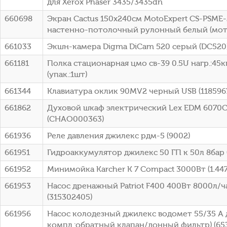
для Xerox Phaser 3435/3435dn
660698
Экран Cactus 150x240см MotoExpert CS-PSME-
настенно-потолочный рулонный белый (мот
661033
Экшн-камера Digma DiCam 520 серый (DC520
661181
Полка стационарная цмо св-39 0.5U нагр.:45к
(упак.:1шт)
661344
Клавиатура оклик 90MV2 черный USB (118596
661862
Духовой шкаф электрический Lex EDM 6070C
(CHAO000363)
661936
Реле давления джилекс рдм-5 (9002)
661951
Гидроаккумулятор джилекс 50 ГП к 50л 8бар 
661952
Минимойка Karcher K 7 Compact 3000Вт (1.447
661953
Насос дренажный Patriot F400 400Вт 8000л/
(315302405)
661956
Насос колодезный джилекс водомет 55/35 А д
компл.:обратный клапан/донный фильтр) (65