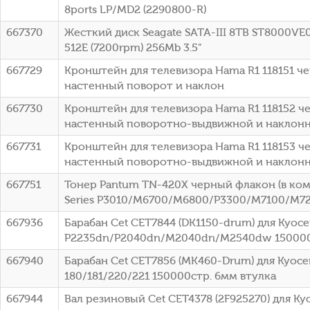
8ports LP/MD2 (2290800-R)
667370
Жесткий диск Seagate SATA-III 8TB ST8000VE0
512E (7200rpm) 256Mb 3.5"
667729
Кронштейн для телевизора Hama R1 118151 че
настенный поворот и наклон
667730
Кронштейн для телевизора Hama R1 118152 че
настенный поворотно-выдвижной и наклон
667731
Кронштейн для телевизора Hama R1 118153 че
настенный поворотно-выдвижной и наклон
667751
Тонер Pantum TN-420X черный флакон (в комп
Series P3010/M6700/M6800/P3300/M7100/M7
667936
Барабан Cet CET7844 (DK1150-drum) для Kyoc
P2235dn/P2040dn/M2040dn/M2540dw 150000
667940
Барабан Cet CET7856 (MK460-Drum) для Kyocer
180/181/220/221 150000стр. 6мм втулка
667944
Вал резиновый Cet CET4378 (2F925270) для Kyo