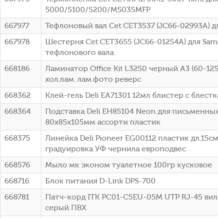
5000/5100/5200/M5035MFP
667977
Тефлоновый вал Cet CET3537 (JC66-02993A) 
667978
Шестерня Cet CET3655 (JC66-01254A) для Sa
тефлонового вала
668186
Ламинатор Office Kit L3250 черный A3 (60-125
хол.лам. лам.фото реверс
668362
Клей-гель Deli EA71301 12мл блистер с блестка
668364
Подставка Deli EH85104 Neon для письменн
80x85x105мм ассорти пластик
668375
Линейка Deli Pioneer EG00112 пластик дл.15
градуировка УФ чернила европодвес
668576
Мыло мк эконом туалетное 100гр кусковое
668716
Блок питания D-Link DPS-700
668781
Патч-корд ITK PC01-C5EU-05M UTP RJ-45 вил.-
серый ПВХ