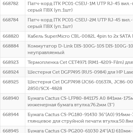
668782
Патч-корд ITK PC01-C5EU-1M UTP RJ-45 вил.-в
серый ПВХ (уп.:1шт)
668784
Патч-корд ITK PC01-C5EU-2M UTP RJ-45 вил.-в
серый ПВХ (уп.:1шт)
668820
Кабель SuperMicro CBL-0082L 4pin to 2x SATA 
668884
Коммутатор D-Link DIS-100G-10S DIS-100G-10
неуправляемый
668923
Термопленка Cet CET4971 (RM1-4209-Film) для
668924
Шестерня Cet DGP7495 (RU5-0984) для HP Lase
668925
Шестерня Cet DGP7498 (JC66-01637A, JC86-00
2850/SCX-4828
668940
Бумага Cactus CS-LFP80-841175 A0 841мм-175
инженерная бумага втулка:76.2мм (3")
668944
Бумага Cactus CS-PG180-91430 36"(A0) 914мм
глянцевое для струйной печати втулка:50.8мм
668945
Бумага Cactus CS-PG200-61030 24"(A1) 610м