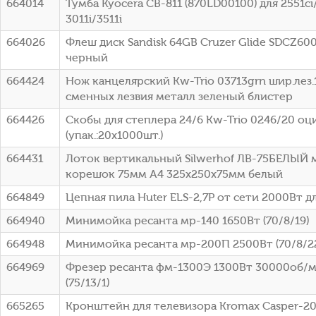
664014
Тумба Kyocera CB-811 (870LD00100) для 2551ci/
3011i/3511i
664026
Флеш диск Sandisk 64GB Cruzer Glide SDCZ60
черный
664424
Нож канцелярский Kw-Trio 03713grn шир.лез
сменных лезвия металл зеленый блистер
664426
Скобы для степлера 24/6 Kw-Trio 0246/20 о
(упак.:20x1000шт.)
664431
Лоток вертикальный Silwerhof ЛВ-75БЕЛЫЙ
корешок 75мм A4 325x250x75мм белый
664849
Цепная пила Huter ELS-2,7P от сети 2000Вт дл
664940
Минимойка ресанта мр-140 1650Вт (70/8/19)
664948
Минимойка ресанта мр-200П 2500Вт (70/8/2
664969
Фрезер ресанта фм-1300Э 1300Вт 30000об/м
(75/13/1)
665265
Кронштейн для телевизора Kromax Casper-20