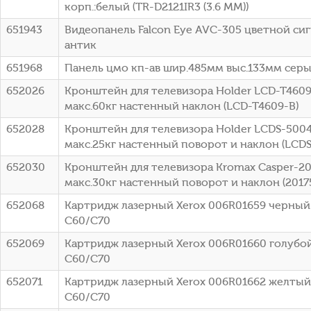
корп.:белый (TR-D2121IR3 (3.6 MM))
651943
Видеопанель Falcon Eye AVC-305 цветной сиг
антик
651968
Панель цмо кп-ав шир.485мм выс.133мм серый
652026
Кронштейн для телевизора Holder LCD-T4609
макс.60кг настенный наклон (LCD-T4609-B)
652028
Кронштейн для телевизора Holder LCDS-5004
макс.25кг настенный поворот и наклон (LCD
652030
Кронштейн для телевизора Kromax Casper-20
макс.30кг настенный поворот и наклон (2017
652068
Картридж лазерный Xerox 006R01659 черный (
C60/C70
652069
Картридж лазерный Xerox 006R01660 голубой 
C60/C70
652071
Картридж лазерный Xerox 006R01662 желтый (
C60/C70