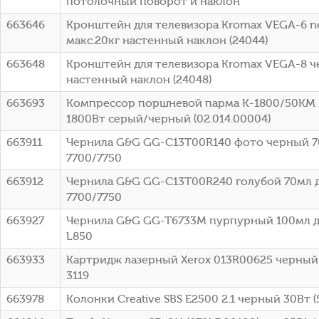
потолочный поворот и наклон
663646
Кронштейн для телевизора Kromax VEGA-6 n
макс.20кг настенный наклон (24044)
663648
Кронштейн для телевизора Kromax VEGA-8 че
настенный наклон (24048)
663693
Компрессор поршневой парма K-1800/50КМ 
1800Вт серый/черный (02.014.00004)
663911
Чернила G&G GG-C13T00R140 фото черный 70
7700/7750
663912
Чернила G&G GG-C13T00R240 голубой 70мл д
7700/7750
663927
Чернила G&G GG-T6733M пурпурный 100мл для
L850
663933
Картридж лазерный Xerox 013R00625 черный 
3119
663978
Колонки Creative SBS E2500 2.1 черный 30Вт