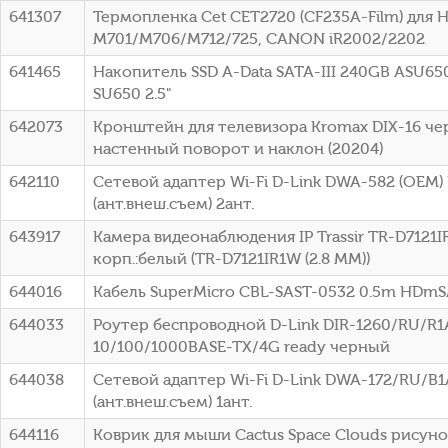
641307
Термопленка Cet CET2720 (CF235A-Film) для HP
M701/M706/M712/725, CANON iR2002/2202
641465
Накопитель SSD A-Data SATA-III 240GB ASU65
SU650 2.5"
642073
Кронштейн для телевизора Kromax DIX-16 чер
настенный поворот и наклон (20204)
642110
Сетевой адаптер Wi-Fi D-Link DWA-582 (OEM)
(ант.внеш.съем) 2ант.
643917
Камера видеонаблюдения IP Trassir TR-D7121IR
корп.:белый (TR-D7121IR1W (2.8 MM))
644016
Кабель SuperMicro CBL-SAST-0532 0.5m HD
644033
Роутер беспроводной D-Link DIR-1260/RU/R1
10/100/1000BASE-TX/4G ready черный
644038
Сетевой адаптер Wi-Fi D-Link DWA-172/RU/B1
(ант.внеш.съем) 1ант.
644116
Коврик для мыши Cactus Space Clouds рисун