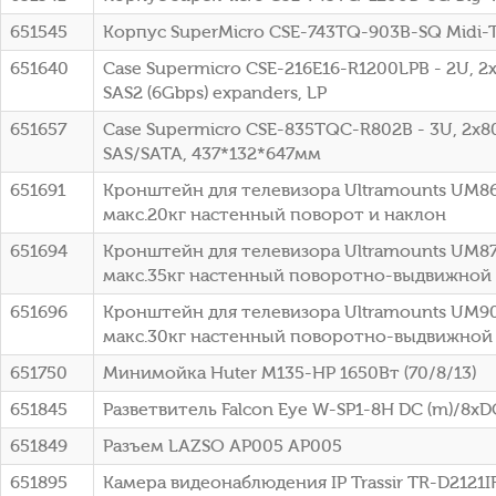
651545
Корпус SuperMicro CSE-743TQ-903B-SQ Midi
651640
Case Supermicro CSE-216E16-R1200LPB - 2U, 2x
SAS2 (6Gbps) expanders, LP
651657
Case Supermicro CSE-835TQC-R802B - 3U, 2x8
SAS/SATA, 437*132*647мм
651691
Кронштейн для телевизора Ultramounts UM86
макс.20кг настенный поворот и наклон
651694
Кронштейн для телевизора Ultramounts UM87
макс.35кг настенный поворотно-выдвижной
651696
Кронштейн для телевизора Ultramounts UM90
макс.30кг настенный поворотно-выдвижной
651750
Минимойка Huter M135-HP 1650Вт (70/8/13)
651845
Разветвитель Falcon Eye W-SP1-8H DC (m)/8xD
651849
Разъем LAZSO AP005 AP005
651895
Камера видеонаблюдения IP Trassir TR-D2121IR