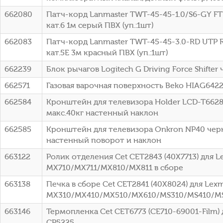
662080
Патч-корд Lanmaster TWT-45-45-1.0/S6-GY FTP
кат.6 1м серый ПВХ (уп.:1шт)
662083
Патч-корд Lanmaster TWT-45-45-3.0-RD UTP R
кат.5E 3м красный ПВХ (уп.:1шт)
662239
Блок рычагов Logitech G Driving Force Shifter
662571
Газовая варочная поверхность Beko HIAG642
662584
Кронштейн для телевизора Holder LCD-T6628
макс.40кг настенный наклон
662585
Кронштейн для телевизора Onkron NP40 черн
настенный поворот и наклон
663122
Ролик отделения Cet CET2843 (40X7713) для L
MX710/MX711/MX810/MX811 в сборе
663138
Печка в сборе Cet CET2841 (40X8024) для Lex
MX310/MX410/MX510/MX610/MS310/MS410/M
663146
Термопленка Cet CET6773 (CE710-69001-Film) д
CP5225