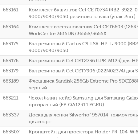
663161
Комплект бушингов Cet CET0734 (RB2-5922-00
9000/9040/9050 резинового вала (упак.:2шт)
663164
Комплект восстановления Cet CET6603 (126K35
WorkCentre 3615DN/3655S/3655X
663175
Вал резиновый Cactus CS-LSR-HP-LJ9000 (RB2
9000/9040/9050
663176
Вал резиновый Cet CET2736 (LPR-M125) для HP
663179
Вал резиновый Cet CET7906 (022N02374) для
663189
Флеш диск Sandisk 256Gb Extreme Pro SDCZ8
черный
663211
Чехол (клип-кейс) Samsung для Samsung Galaxy
прозрачный (EF-QA125TTEGRU)
663337
Доска для лепки Silwerhof 957014 прямоуго
цв.ассорт.
663507
Кронштейн для проектора Holder PR-104-W б