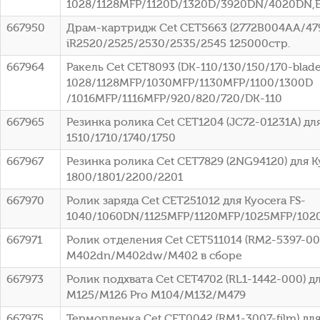
1028/1128MFP/1120D/1320D/3920DN/4020DN
667950
Драм-картридж Cet CET5663 (2772B004AA/47
iR2520/2525/2530/2535/2545 125000стр.
667964
Ракель Cet CET8093 (DK-110/130/150/170-blade)
1028/1128MFP/1030MFP/1130MFP/1100/1300D
/1016MFP/1116MFP/920/820/720/DK-110
667965
Резинка ролика Cet CET1204 (JC72-01231A) д
1510/1710/1740/1750
667967
Резинка ролика Cet CET7829 (2NG94120) для K
1800/1801/2200/2201
667970
Ролик заряда Cet CET251012 для Kyocera FS-
1040/1060DN/1125MFP/1120MFP/1025MFP/102
667971
Ролик отделения Cet CET511014 (RM2-5397-000
M402dn/M402dw/M402 в сборе
667973
Ролик подхвата Cet CET4702 (RL1-1442-000) дл
M125/M126 Pro M104/M132/M479
667975
Термопленка Cet CET0042 (RM1-3007-film) для