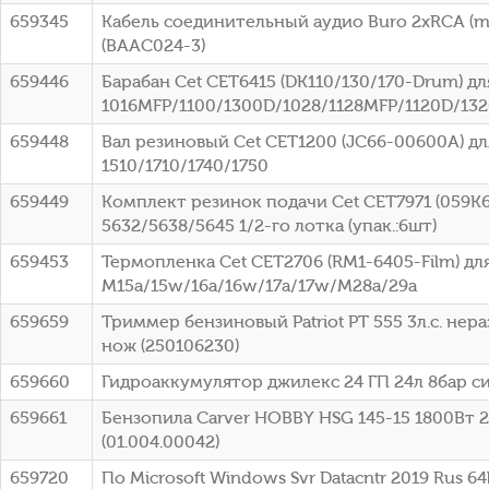
659345
Кабель соединительный аудио Buro 2хRCA (m
(BAAC024-3)
659446
Барабан Cet CET6415 (DK110/130/170-Drum) для
1016MFP/1100/1300D/1028/1128MFP/1120D/132
659448
Вал резиновый Cet CET1200 (JC66-00600A) дл
1510/1710/1740/1750
659449
Комплект резинок подачи Cet CET7971 (059K6
5632/5638/5645 1/2-го лотка (упак.:6шт)
659453
Термопленка Cet CET2706 (RM1-6405-Film) для 
M15a/15w/16a/16w/17a/17w/M28a/29a
659659
Триммер бензиновый Patriot PT 555 3л.с. нера
нож (250106230)
659660
Гидроаккумулятор джилекс 24 ГП 24л 8бар си
659661
Бензопила Carver HOBBY HSG 145-15 1800Вт 2.5
(01.004.00042)
659720
По Microsoft Windows Svr Datacntr 2019 Rus 64