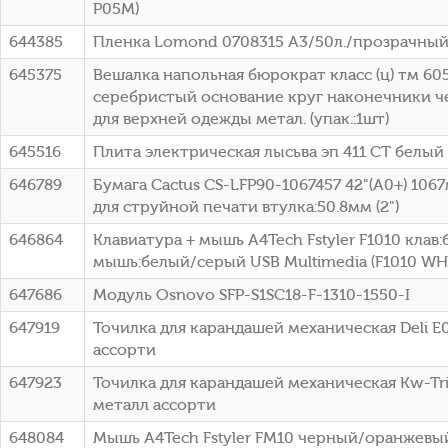
P05M)
644385
Пленка Lomond 0708315 A3/50л./прозрачный
645375
Вешалка напольная бюрократ класс (ц) тм 
серебристый основание круг наконечники 
для верхней одежды метал. (упак.:1шт)
645516
Плита электрическая лысьва эп 411 СТ белый
646789
Бумага Cactus CS-LFP90-1067457 42"(A0+) 10
для струйной печати втулка:50.8мм (2")
646864
Клавиатура + мышь A4Tech Fstyler F1010 клав
мышь:белый/серый USB Multimedia (F1010 WH
647686
Модуль Osnovo SFP-S1SC18-F-1310-1550-I
647919
Точилка для карандашей механическая Deli E
ассорти
647923
Точилка для карандашей механическая Kw-Tri
металл ассорти
648084
Мышь A4Tech Fstyler FM10 черный/оранжевый