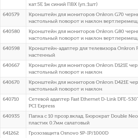
кат.5E 1м синий ПВХ (уп.:1шт)
640579
Кронштейн для мониторов Onkron G70 черный
настольный поворот и наклон верт.перемещ
640580
Кронштейн для мониторов Onkron G80 черный
настольный поворот и наклон верт.перемещ
640598
Кронштейн-адаптер для телевизора Onkron F
настенный
640667
Кронштейн для мониторов Onkron D121E черн
настольный поворот и наклон
640670
Кронштейн для мониторов Onkron D421E черн
настольный поворот и наклон
640710
Сетевой адаптер Fast Ethernet D-Link DFE-53
PCI Express
640935
Папка с 10 прозр.вклад. Бюрократ Double N
пластик 0.7мм салатовый
641262
Грозозащита Osnovo SP-IP/1000D