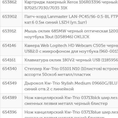
653862
Картридж лазерный Xerox 106R03396 черный (
B7025/7030/7035 31K
653902
Патч-корд Lanmaster LAN-PC45/S6-0.5-BL FTP 
кат.6 0.5м синий LSZH (уп.:1шт)
653912
Мышь оклик 685MW черный оптическая 1200d
ноутбука 3but (1058946) OKLICK
654146
Камера Web Logitech HD Webcam C505e черный
USB2.0 с микрофоном для ноутбука (960-0013
654161
Клавиатура оклик 180V2 черный USB (1185956
654340
Степлер Kw-Trio 05101 N10 (10листов) встро
ассорти 50скоб металл/пластик
654349
Дырокол Kw-Trio Stylish Medium 09660G/BLU 
синий отв.:2 с линейкой
654389
Нож канцелярский Kw-Trio 03713blck шир.ле
сменных лезвия металл черный блистер
654396
Нож канцелярский Kw-Trio 03713blue шир.ле
сменных лезвия металл синий блистер