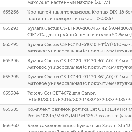
макс.30кг настенный наклон (20173)
665266
Кронштейн для телевизора Kromax DIX-18 бел
настенный поворот и наклон (20225)
665293
Бумага Cactus CS-LFP80-1067457 42"(A0+) 10
CIE171% для струйной печати втулка:50.8мм (2
665295
Бумага Cactus CS-PC120-61030 24"(A1) 610мм
матовое универсальная (с покрытием) втулка:5
665296
Бумага Cactus CS-PC120-91430 36"(A0) 914мм
матовое универсальная (с покрытием) втулка:
665298
Бумага Cactus CS-PC140-91430 36"(A0) 914мм
матовое универсальная (с покрытием) втулка:
665584
Ракель Cet CET4672 для Canon
iR1600/2000/R2016/2020/R2018/2022/2025/2
665585
Комплект резинок ролика Cet CET3114PTR (RM
Pro M402dn/M403/MFP M426 2-го лотка (упак.
666260
Блок самоклеящийся бумажный Stick`n 21543 
неон зеленый вырубной клей по периметру 