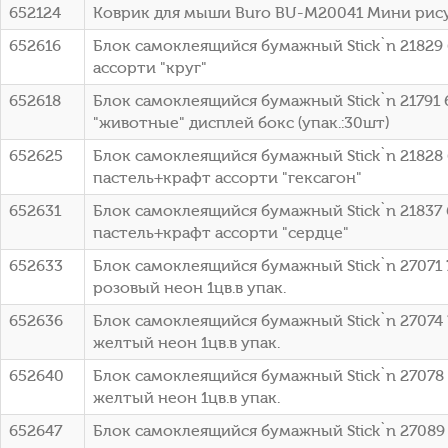
652124
Коврик для мыши Buro BU-M20041 Мини рис
652616
Блок самоклеящийся бумажный Stick`n 21829 
ассорти "круг"
652618
Блок самоклеящийся бумажный Stick`n 21791 
"животные" дисплей бокс (упак.:30шт)
652625
Блок самоклеящийся бумажный Stick`n 21828 
пастель+крафт ассорти "гексагон"
652631
Блок самоклеящийся бумажный Stick`n 21837 
пастель+крафт ассорти "сердце"
652633
Блок самоклеящийся бумажный Stick`n 27071 
розовый неон 1цв.в упак.
652636
Блок самоклеящийся бумажный Stick`n 27074 
желтый неон 1цв.в упак.
652640
Блок самоклеящийся бумажный Stick`n 27078 
желтый неон 1цв.в упак.
652647
Блок самоклеящийся бумажный Stick`n 27089 