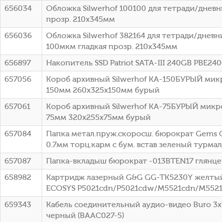
656034
Обложка Silwerhof 100100 для тетради/днев
прозр. 210x345мм
656036
Обложка Silwerhof 382164 для тетради/дневн
100мкм гладкая прозр. 210x345мм
656897
Накопитель SSD Patriot SATA-III 240GB PBE240G
657056
Короб архивный Silwerhof КА-150БУРЫЙ ми
150мм 260x325x150мм бурый
657061
Короб архивный Silwerhof КА-75БУРЫЙ мик
75мм 320x255x75мм бурый
657084
Папка метал.пруж.скоросш. бюрократ Gems
0.7мм торц.карм с бум. встав зеленый турма
657087
Папка-вкладыш бюрократ -013BTEN17 глянцев
658982
Картридж лазерный G&G GG-TK5230Y желтый (
ECOSYS P5021cdn/P5021cdw/M5521cdn/M552
659343
Кабель соединительный аудио-видео Buro 3хR
черный (BAAC027-5)