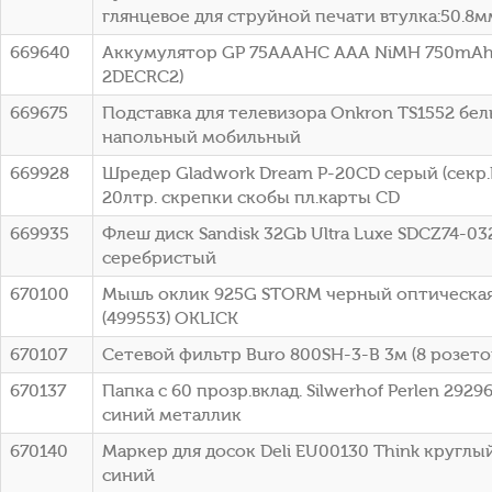
глянцевое для струйной печати втулка:50.8мм
669640
Аккумулятор GP 75AAAHC AAA NiMH 750mAh 
2DECRC2)
669675
Подставка для телевизора Onkron TS1552 белы
напольный мобильный
669928
Шредер Gladwork Dream P-20CD серый (секр.
20лтр. скрепки скобы пл.карты CD
669935
Флеш диск Sandisk 32Gb Ultra Luxe SDCZ74-0
серебристый
670100
Мышь оклик 925G STORM черный оптическая 
(499553) OKLICK
670107
Сетевой фильтр Buro 800SH-3-B 3м (8 розето
670137
Папка с 60 прозр.вклад. Silwerhof Perlen 292
синий металлик
670140
Маркер для досок Deli EU00130 Think кругл
синий