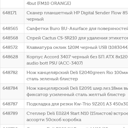
4but (FM10 ORANGE)
648171
Сканер планшетный HP Digital Sender Flow 85
черный
648565
Салфетки Buro BU-Asurface для поверхносте
648568
Спрей Cactus CS-SR210 для удаления этикето
648572
Клавиатура оклик 120M черный USB (1083044
648628
Корпус Accord 3407 черный без БП ATX 8x12
audio bott PSU (ACC-3407)
648782
Нож канцелярский Deli E2040green Rio 100м
сталь зеленый блистер
648784
Нож канцелярский Deli E2091 шир.лез.18мм 
фиксатор усиленный сталь желтый блистер
648787
Подкладка для резки Kw-Trio 9Z201 A3 450x
648789
Степлер Deli E0224 Start N10 (15листов) вст
ассорти 50скоб коробка