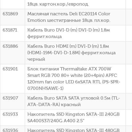
18цв. картон.кор./европод.
631869
Масляная пастель Deli EC20114 Color
Emotion шестигранные 18цв. пл.кор.
631871
Кабель Buro DVI-D (m) DVI-D (m) 1.8м
феррит.кольца
631886
Кабель Buro HDMI (m) DVI-D (m) 1.8м
(HDMI-19M-DVI-D-1.8M) феррит.кольца
черный
631901
Блок питания Thermaltake ATX 700W
Smart RGB 700 80+ white (20+4pin) APFC
120mm fan color LED 6xSATA RTL (PS-SPR-
0700NHSAWE-1)
631907
Кабель Buro SATA SATA угловой 0.5м (TL-
ATA-DATA-RA) красный
631933
Накопитель SSD Kingston SATA-III 240GB
SA400S37/240G A400 2.5"
631936
Накопитель SSD Kingston SATA-III 480GB