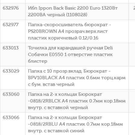
632976
Ибп Ippon Back Basic 2200 Euro 1320Вт
2200ВА черный (1108028)
632977
Папка-скоросшиватель бюрократ -
PS20BROWN A4 прозрач.верх.лист
пластик коричневый 0.12/0.16
633013
Точилка для карандашей ручная Deli
Собачки E0550 1 отверстие пластик
блистер
633029
Папка с 10 прозр.вклад. Бюрократ -
BPV10BLACK A4 пластик 0.6мм торц.карм
с бум. встав черный
633060
Папка на 2-х кольцах Бюрократ
-0818/2RBLCK A4 пластик 0.7мм кор.18мм
внутр. с вставкой черный
633066
Папка на 2-х кольцах Бюрократ
-0818/2RBLU A4 пластик 0.7мм кор.18мм
внутр. с вставкой синий