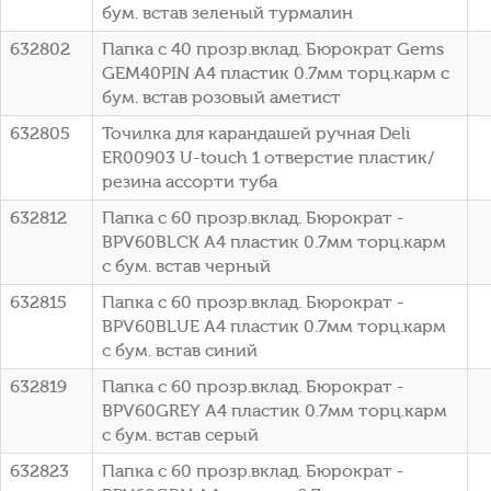
бум. встав зеленый турмалин
632802
Папка с 40 прозр.вклад. Бюрократ Gems
GEM40PIN A4 пластик 0.7мм торц.карм с
бум. встав розовый аметист
632805
Точилка для карандашей ручная Deli
ER00903 U-touch 1 отверстие пластик/
резина ассорти туба
632812
Папка с 60 прозр.вклад. Бюрократ -
BPV60BLCK A4 пластик 0.7мм торц.карм
с бум. встав черный
632815
Папка с 60 прозр.вклад. Бюрократ -
BPV60BLUE A4 пластик 0.7мм торц.карм
с бум. встав синий
632819
Папка с 60 прозр.вклад. Бюрократ -
BPV60GREY A4 пластик 0.7мм торц.карм
с бум. встав серый
632823
Папка с 60 прозр.вклад. Бюрократ -