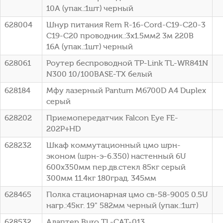
10А (упак.:1шт) черный
628004
Шнур питания Rem R-16-Cord-C19-C20-3
C19-C20 проводник.:3x1.5мм2 3м 220В
16А (упак.:1шт) черный
628061
Роутер беспроводной TP-Link TL-WR841N
N300 10/100BASE-TX белый
628184
Мфу лазерный Pantum M6700D A4 Duplex
серый
628202
Приемопередатчик Falcon Eye FE-
202P+HD
628232
Шкаф коммутационный цмо шрн-
эконом (шрн-э-6.350) настенный 6U
600x350мм пер.дв.стекл 85кг серый
300мм 11.4кг 180град. 345мм
628465
Полка стационарная цмо св-58-9005 0.5U
нагр.:45кг. 19" 582мм черный (упак.:1шт)
628532
Адаптер Buro TL-CAT-013