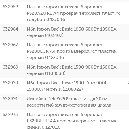
632952
Папка-скоросшиватель бюрократ -
PS20AZURE A4 прозрач.верх.лист пластик
голубой 0.12/0.16
632964
Ибп Ippon Back Basic 1050 600Вт 1050ВА
черный (403407)
632967
Папка-скоросшиватель бюрократ -
PS20BLCK A4 прозрач.верх.лист пластик
черный 0.12/0.16
632969
Ибп Ippon Back Basic 1500 900Вт 1500ВА
черный (1108030)
632970
Ибп Ippon Back Basic 1500 Euro 900Вт
1500ВА черный (1108022)
632974
Линейка Deli E6209 пластик дл.30см
ассорти гибкая/двухсторонняя шкала
632975
Папка-скоросшиватель бюрократ -
PS20BLUE A4 прозрач.верх.лист пластик
синий 0.12/0.16