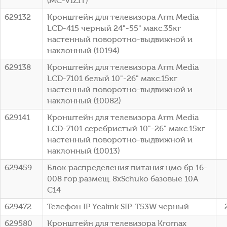
(MC-VIZIT)
629132
Кронштейн для телевизора Arm Media
LCD-415 черный 24"-55" макс.35кг
настенный поворотно-выдвижной и
наклонный (10194)
629138
Кронштейн для телевизора Arm Media
LCD-7101 белый 10"-26" макс.15кг
настенный поворотно-выдвижной и
наклонный (10082)
629141
Кронштейн для телевизора Arm Media
LCD-7101 серебристый 10"-26" макс.15кг
настенный поворотно-выдвижной и
наклонный (10013)
629459
Блок распределения питания цмо бр 16-
008 гор.размещ. 8xSchuko базовые 10A
C14
629472
Телефон IP Yealink SIP-T53W черный
629580
Кронштейн для телевизора Kromax