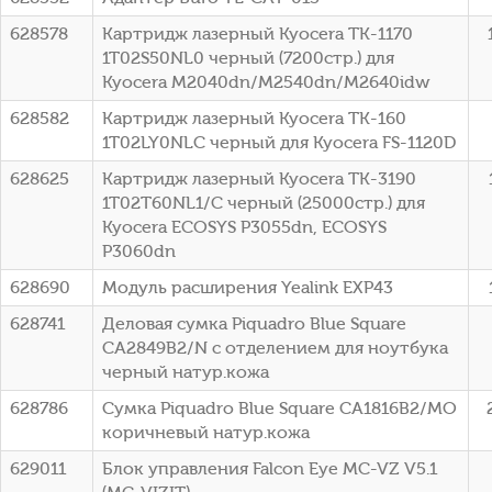
628578
Картридж лазерный Kyocera TK-1170
1T02S50NL0 черный (7200стр.) для
Kyocera M2040dn/M2540dn/M2640idw
628582
Картридж лазерный Kyocera TK-160
1T02LY0NLC черный для Kyocera FS-1120D
628625
Картридж лазерный Kyocera TK-3190
1T02T60NL1/C черный (25000стр.) для
Kyocera ECOSYS P3055dn, ECOSYS
P3060dn
628690
Модуль расширения Yealink EXP43
628741
Деловая сумка Piquadro Blue Square
CA2849B2/N с отделением для ноутбука
черный натур.кожа
628786
Сумка Piquadro Blue Square CA1816B2/MO
коричневый натур.кожа
629011
Блок управления Falcon Eye MC-VZ V5.1