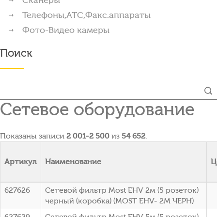
Телефоны,АТС,Факс.аппараты
Фото-Видео камеры
Поиск
Сетевое оборудование
Показаны записи
2 001-2 500
из
54 652
.
Артикул
Наименование
Ц
627626
Сетевой фильтр Most EHV 2м (5 розеток)
черный (коробка) (МОSТ ЕНV- 2М ЧЕРН)
627629
Сетевой фильтр Most EHV 5м (5 розеток)