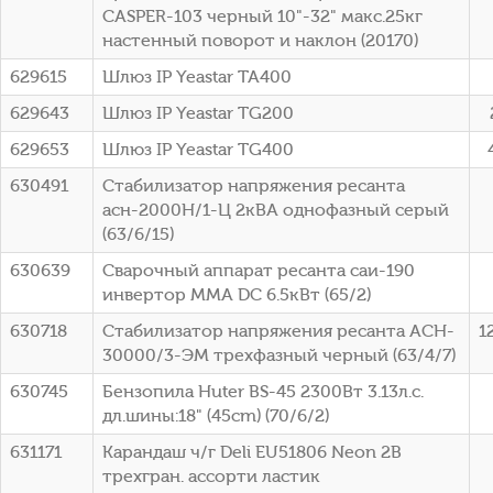
CASPER-103 черный 10"-32" макс.25кг
настенный поворот и наклон (20170)
629615
Шлюз IP Yeastar TA400
629643
Шлюз IP Yeastar TG200
629653
Шлюз IP Yeastar TG400
630491
Стабилизатор напряжения ресанта
асн-2000Н/1-Ц 2кВА однофазный серый
(63/6/15)
630639
Сварочный аппарат ресанта саи-190
инвертор ММА DC 6.5кВт (65/2)
630718
Стабилизатор напряжения ресанта ACH-
1
30000/3-ЭМ трехфазный черный (63/4/7)
630745
Бензопила Huter BS-45 2300Вт 3.13л.с.
дл.шины:18" (45cm) (70/6/2)
631171
Карандаш ч/г Deli EU51806 Neon 2B
трехгран. ассорти ластик