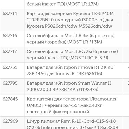
белый (пакет ПЭ) (МОSТ LR 1.7М)
627714
Картридж лазерный Kyocera TK-5240M
1T02R7BNL0 пурпурный (3000стр.) для
Kyocera P5026cdn/cdw M5526cdn/cdw
627716
Сетевой фильтр Most LR 3м (6 розеток)
черный (коробка) (МОSТ LR-Ч 3М)
627717
Сетевой фильтр Most LRG 3м (6 розеток)
черный (пакет ПЭ) (MOST LRG 6-3-Ч)
627751
Батарея для ибп Ippon Innova RT 3K 2U
72В 14Ач для Innova RT 3K (626116)
627795
Батарея для ибп Ippon Smart Winner II
2000/3000 BP 72В 14Ач (1192973)
627845
Кронштейн для телевизора Ultramounts
UM813F черный 32"-55" макс.40кг
настенный фиксированный
627969
Шнур питания Rem R-10-Cord-C13-S-1.8
C13-Schuko проводник.:3x1мм2 1.8м 220В