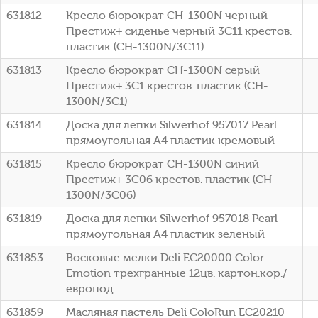
631812
Кресло бюрократ CH-1300N черный
Престиж+ сиденье черный 3C11 крестов.
пластик (CH-1300N/3C11)
631813
Кресло бюрократ CH-1300N серый
Престиж+ 3C1 крестов. пластик (CH-
1300N/3C1)
631814
Доска для лепки Silwerhof 957017 Pearl
прямоугольная A4 пластик кремовый
631815
Кресло бюрократ CH-1300N синий
Престиж+ 3C06 крестов. пластик (CH-
1300N/3C06)
631819
Доска для лепки Silwerhof 957018 Pearl
прямоугольная A4 пластик зеленый
631853
Восковые мелки Deli EC20000 Color
Emotion трехгранные 12цв. картон.кор./
европод.
631859
Масляная пастель Deli ColoRun EC20210