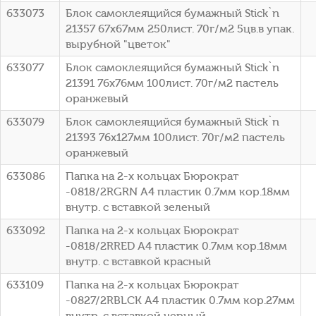
633073
Блок самоклеящийся бумажный Stick`n
21357 67x67мм 250лист. 70г/м2 5цв.в упак.
вырубной "цветок"
633077
Блок самоклеящийся бумажный Stick`n
21391 76x76мм 100лист. 70г/м2 пастель
оранжевый
633079
Блок самоклеящийся бумажный Stick`n
21393 76x127мм 100лист. 70г/м2 пастель
оранжевый
633086
Папка на 2-х кольцах Бюрократ
-0818/2RGRN A4 пластик 0.7мм кор.18мм
внутр. с вставкой зеленый
633092
Папка на 2-х кольцах Бюрократ
-0818/2RRED A4 пластик 0.7мм кор.18мм
внутр. с вставкой красный
633109
Папка на 2-х кольцах Бюрократ
-0827/2RBLCK A4 пластик 0.7мм кор.27мм
внутр. с вставкой черный