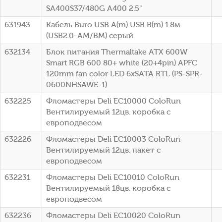
SA400S37/480G A400 2.5"
631943
Кабель Buro USB A(m) USB B(m) 1.8м
(USB2.0-AM/BM) серый
632134
Блок питания Thermaltake ATX 600W
Smart RGB 600 80+ white (20+4pin) APFC
120mm fan color LED 6xSATA RTL (PS-SPR-
0600NHSAWE-1)
632225
Фломастеры Deli EC10000 ColoRun
Вентилируемый 12цв. коробка с
европодвесом
632226
Фломастеры Deli EC10003 ColoRun
Вентилируемый 12цв. пакет с
европодвесом
632231
Фломастеры Deli EC10010 ColoRun
Вентилируемый 18цв. коробка с
европодвесом
632236
Фломастеры Deli EC10020 ColoRun