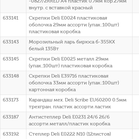
-0827/2RRED A4 пластик 0.7мм кор.27мм
внутр. с вставкой красный
633141
Скрепки Deli E0024 пластиковая
оболочка 29мм ассорти (упак.:100шт)
пластиковая коробка
633143
Морозильный ларь бирюса б-355KX
белый 135Вт
633145
Скрепки Deli E0025 металл 29мм
(упак.:100шт) пластиковая коробка
633148
Скрепки Deli E39716 пластиковая
оболочка 33мм ассорти (упак.:100шт)
картонная коробка
633173
Карандаш мех. Deli Scribe EU60200 0.5мм
трехгран. пластик ассорти ластик
633187
Антистеплер Deli E0231 24/6 26/6
ассорти металл/пластик коробка
633192
Степлер Deli E0222 N10 (12листов)