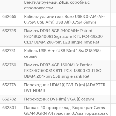
Вентилируемый 24цв. коробка с
европодвесом
632665
Кабель-удлинитель Buro USB2.0-AM-AF-
0,75M USB A(m) USB A(f) 0.75м белый
632725
Память DDR4 8GB 2400MHz Patriot
PSD48G240081 Signature RTL PC4-19200
CL17 DIMM 288-pin 1.2В single rank Ret
632751
Кабель USB A(m) USB B(m) 1.8м (218998)
серый
632760
Память DDR3 4GB 1600MHz Patriot
PSD34G160081S RTL PC3-12800 CL11 SO-
DIMM 204-pin 1.5В single rank Ret
632778
Переходник HDMI (f) DVI-D (m) (ADAPTER
DVI-HDMI)
632782
Переходник DVI-I(m) VGA (f) серый
632801
Папка с 40 прозр.вклад. Бюрократ Gems
GEM40GRN A4 пластик 0.7мм торц.карм с