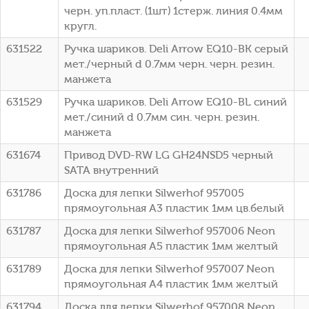
черн. уп.пласт. (1шт) 1стерж. линия 0.4мм
кругл.
631522
Ручка шариков. Deli Arrow EQ10-BK серый
мет./черный d 0.7мм черн. черн. резин.
манжета
631529
Ручка шариков. Deli Arrow EQ10-BL синий
мет./синий d 0.7мм син. черн. резин.
манжета
631674
Привод DVD-RW LG GH24NSD5 черный
SATA внутренний
631786
Доска для лепки Silwerhof 957005
прямоугольная A3 пластик 1мм цв.белый
631787
Доска для лепки Silwerhof 957006 Neon
прямоугольная A5 пластик 1мм желтый
631789
Доска для лепки Silwerhof 957007 Neon
прямоугольная A4 пластик 1мм желтый
631794
Доска для лепки Silwerhof 957008 Neon