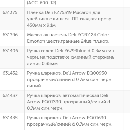
(ACC-600-12)
631375
Пленка Deli EZ75319 Macaron для
учебника с липк.сл. ПП гладкая прозр.
450мм x 9.1м
631396
Масляная пастель Deli EC20124 Color
Emotion шестигранные 24цв. пл.кор.
631406
Ручка гелев. Deli E6793blue d 0.5мм син.
черн. на подставке сменный стержень
линия 0.35мм
631432
Ручка шариков. Deli Arrow EQ00930
прозрачный/синий d 0.7мм син. черн.
синий
631437
Ручка шариков. автоматическая Deli
Arrow EQ01330 прозрачный/синий d
0.7мм син. черн.
631455
Ручка шариков. Deli Arrow EQ01630
прозрачный/синий d 0.7мм син. черн.