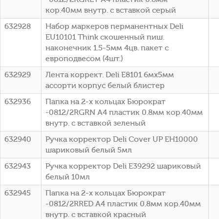
кор.40мм внутр. с вставкой серый
632928
Набор маркеров перманентных Deli
EU10101 Think скошенный пиш.
наконечник 1.5-5мм 4цв. пакет с
европодвесом (4шт.)
632929
Лента коррект. Deli E8101 6мх5мм
ассорти корпус белый блистер
632936
Папка на 2-х кольцах Бюрократ
-0812/2RGRN A4 пластик 0.8мм кор.40мм
внутр. с вставкой зеленый
632940
Ручка корректор Deli Cover UP EH10000
шариковый белый 5мл
632943
Ручка корректор Deli E39292 шариковый
белый 10мл
632945
Папка на 2-х кольцах Бюрократ
-0812/2RRED A4 пластик 0.8мм кор.40мм
внутр. с вставкой красный