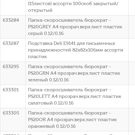
(15листов) ассорти 100скоб закрытый/
открытый
633284
Папка-скоросшиватель бюрократ -
PS20GREY A4 прозрач.верх.лист пластик
серый 0.12/0.16
633287
Подставка Deli E9141 для письменных
принадлежностей 82х82х106мм ассорти
пластик
633295
Папка-скоросшиватель бюрократ -
PS20GRN A4 прозрач.верх.лист пластик
зеленый 0.12/0.16
633301
Папка-скоросшиватель бюрократ -
PS20LETT A4 прозрач.верх.лист пластик
салатовый 0.12/0.16
633305
Папка-скоросшиватель бюрократ -
PS20OR A4 прозрач.верх.лист пластик
оранжевый 0.12/0.16