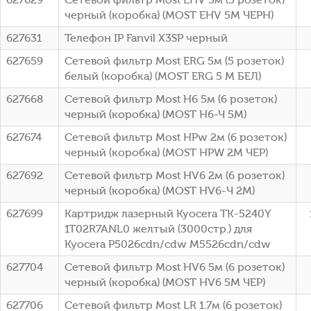
черный (коробка) (MOST EHV 5M ЧЕРН)
627631
Телефон IP Fanvil X3SP черный
627659
Сетевой фильтр Most ERG 5м (5 розеток)
белый (коробка) (MOST ERG 5 M БЕЛ)
627668
Сетевой фильтр Most H6 5м (6 розеток)
черный (коробка) (МОSТ Н6-Ч 5М)
627674
Сетевой фильтр Most HPw 2м (6 розеток)
черный (коробка) (MOST HPW 2М ЧЕР)
627692
Сетевой фильтр Most HV6 2м (6 розеток)
черный (коробка) (МОSТ НV6-Ч 2М)
627699
Картридж лазерный Kyocera TK-5240Y
1T02R7ANL0 желтый (3000стр.) для
Kyocera P5026cdn/cdw M5526cdn/cdw
627704
Сетевой фильтр Most HV6 5м (6 розеток)
черный (коробка) (MOST HV6 5М ЧЕР)
627706
Сетевой фильтр Most LR 1.7м (6 розеток)