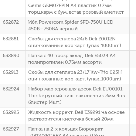
Gems GEM07PPIN A4 пластик 0.7мм
торц.карм с бум. встав розовый аметист
632872
Ибп Powercom Spider SPD-750U LCD
450Вт 750ВА черный
632881
Скобы для степлера 24/6 Deli E0012N
оцинкованные кор.карт. (упак.:1000шт.)
632890
Папка с 40 прозр.вклад. Deli E5034 A4
полипропилен 0.75мм ассорти
632913
Скобы для степлера 23/17 Kw-Trio 023H
оцинкованные кор.карт. (упак.:1000шт.)
632924
Набор маркеров для досок Deli EU00101
Think круглый пиш. наконечник 2мм 4цв.
блистер (4шт.)
632925
Жидкость коррект. Deli E39291 на основе
растворителя кисточка белый 20мл
632927
Папка на 2-х кольцах Бюрократ
-0812/2RGREY A4 пластик 0.8мм