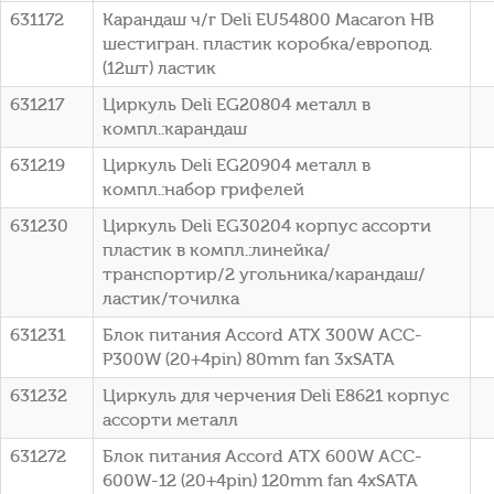
631172
Карандаш ч/г Deli EU54800 Macaron HB
шестигран. пластик коробка/европод.
(12шт) ластик
631217
Циркуль Deli EG20804 металл в
компл.:карандаш
631219
Циркуль Deli EG20904 металл в
компл.:набор грифелей
631230
Циркуль Deli EG30204 корпус ассорти
пластик в компл.:линейка/
транспортир/2 угольника/карандаш/
ластик/точилка
631231
Блок питания Accord ATX 300W ACC-
P300W (20+4pin) 80mm fan 3xSATA
631232
Циркуль для черчения Deli E8621 корпус
ассорти металл
631272
Блок питания Accord ATX 600W ACC-
600W-12 (20+4pin) 120mm fan 4xSATA