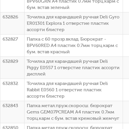
BPV60GRN A4 пластик 0.7мм торц.карм с
бум. встав зеленый
632826
Точилка для карандашей ручная Deli Gyro
ER01301 Explora 1 отверстие пластик
ассорти блистер
632827
Папка с 60 прозр.вклад. Бюрократ -
BPV60RED A4 пластик 0.7мм торц.карм с
бум. встав красный
632829
Точилка для карандашей ручная Deli
Piggy E0557 1 отверстие пластик ассорти
дисплей
632832
Точилка для карандашей ручная Deli
Rabbit E0560 1 отверстие пластик
ассорти блистер
632843
Папка метал.пруж.скоросш. бюрократ
Gems GEM07PCREAM A4 пластик 0.7мм
торц.карм с бум. встав кремовый жемчуг
632850
Папка метал.пруж.скоросш. бюрократ