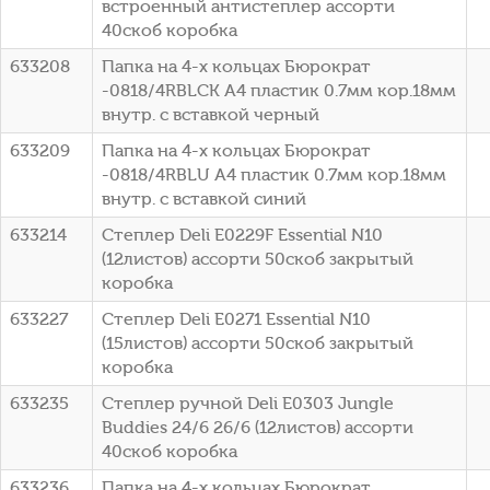
встроенный антистеплер ассорти
40скоб коробка
633208
Папка на 4-х кольцах Бюрократ
-0818/4RBLCK A4 пластик 0.7мм кор.18мм
внутр. с вставкой черный
633209
Папка на 4-х кольцах Бюрократ
-0818/4RBLU A4 пластик 0.7мм кор.18мм
внутр. с вставкой синий
633214
Степлер Deli E0229F Essential N10
(12листов) ассорти 50скоб закрытый
коробка
633227
Степлер Deli E0271 Essential N10
(15листов) ассорти 50скоб закрытый
коробка
633235
Степлер ручной Deli E0303 Jungle
Buddies 24/6 26/6 (12листов) ассорти
40скоб коробка
633236
Папка на 4-х кольцах Бюрократ