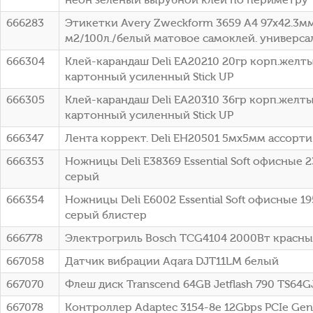
666283
Этикетки Avery Zweckform 3659 A4 97x42.3мм
м2/100л./белый матовое самоклей. универса
666304
Клей-карандаш Deli EA20210 20гр корп.желт
картонный усиленный Stick UP
666305
Клей-карандаш Deli EA20310 36гр корп.желт
картонный усиленный Stick UP
666347
Лента коррект. Deli EH20501 5мх5мм ассорт
666353
Ножницы Deli E38369 Essential Soft офисные 
серый
666354
Ножницы Deli E6002 Essential Soft офисные 1
серый блистер
666778
Электрогриль Bosch TCG4104 2000Вт красн
667058
Датчик вибрации Aqara DJT11LM белый
667070
Флеш диск Transcend 64GB Jetflash 790 TS64
667078
Контроллер Adaptec 3154-8e 12Gbps PCIe Gen