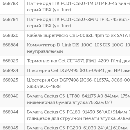
668782
Патч-корд ITK PC01-C5EU-1M UTP RJ-45 вил.-в
серый ПВХ (уп.:1шт)
668784
Патч-корд ITK PC01-C5EU-2M UTP RJ-45 вил.-в
серый ПВХ (уп.:1шт)
668820
Кабель SuperMicro CBL-0082L 4pin to 2x SATA 
668884
Коммутатор D-Link DIS-100G-10S DIS-100G-10
неуправляемый
668923
Термопленка Cet CET4971 (RM1-4209-Film) для
668924
Шестерня Cet DGP7495 (RU5-0984) для HP Lase
668925
Шестерня Cet DGP7498 (JC66-01637A, JC86-00
2850/SCX-4828
668940
Бумага Cactus CS-LFP80-841175 A0 841мм-175
инженерная бумага втулка:76.2мм (3")
668944
Бумага Cactus CS-PG180-91430 36"(A0) 914мм
глянцевое для струйной печати втулка:50.8мм
668945
Бумага Cactus CS-PG200-61030 24"(A1) 610м