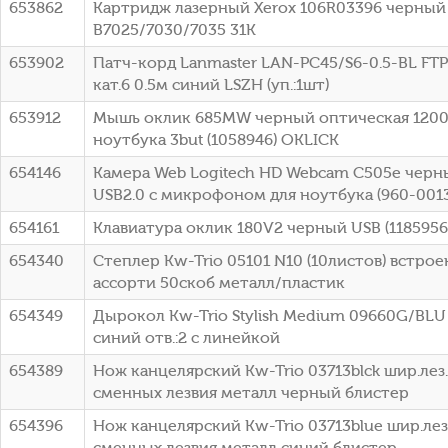
653862
Картридж лазерный Xerox 106R03396 черный (
B7025/7030/7035 31K
653902
Патч-корд Lanmaster LAN-PC45/S6-0.5-BL FTP 
кат.6 0.5м синий LSZH (уп.:1шт)
653912
Мышь оклик 685MW черный оптическая 1200d
ноутбука 3but (1058946) OKLICK
654146
Камера Web Logitech HD Webcam C505e черный
USB2.0 с микрофоном для ноутбука (960-0013
654161
Клавиатура оклик 180V2 черный USB (1185956
654340
Степлер Kw-Trio 05101 N10 (10листов) встро
ассорти 50скоб металл/пластик
654349
Дырокол Kw-Trio Stylish Medium 09660G/BLU 
синий отв.:2 с линейкой
654389
Нож канцелярский Kw-Trio 03713blck шир.ле
сменных лезвия металл черный блистер
654396
Нож канцелярский Kw-Trio 03713blue шир.ле
сменных лезвия металл синий блистер