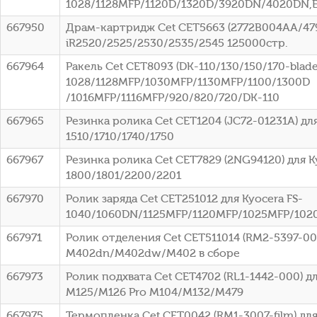
1028/1128MFP/1120D/1320D/3920DN/4020DN
667950
Драм-картридж Cet CET5663 (2772B004AA/47
iR2520/2525/2530/2535/2545 125000стр.
667964
Ракель Cet CET8093 (DK-110/130/150/170-blade)
1028/1128MFP/1030MFP/1130MFP/1100/1300D
/1016MFP/1116MFP/920/820/720/DK-110
667965
Резинка ролика Cet CET1204 (JC72-01231A) д
1510/1710/1740/1750
667967
Резинка ролика Cet CET7829 (2NG94120) для K
1800/1801/2200/2201
667970
Ролик заряда Cet CET251012 для Kyocera FS-
1040/1060DN/1125MFP/1120MFP/1025MFP/102
667971
Ролик отделения Cet CET511014 (RM2-5397-000
M402dn/M402dw/M402 в сборе
667973
Ролик подхвата Cet CET4702 (RL1-1442-000) дл
M125/M126 Pro M104/M132/M479
667975
Термопленка Cet CET0042 (RM1-3007-film) для