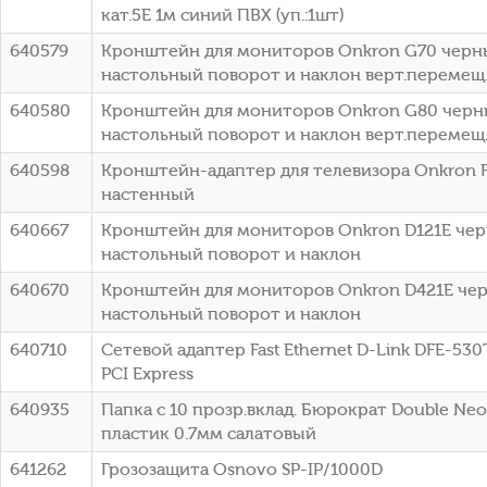
кат.5E 1м синий ПВХ (уп.:1шт)
640579
Кронштейн для мониторов Onkron G70 черный
настольный поворот и наклон верт.перемещ
640580
Кронштейн для мониторов Onkron G80 черный
настольный поворот и наклон верт.перемещ
640598
Кронштейн-адаптер для телевизора Onkron F
настенный
640667
Кронштейн для мониторов Onkron D121E черн
настольный поворот и наклон
640670
Кронштейн для мониторов Onkron D421E черн
настольный поворот и наклон
640710
Сетевой адаптер Fast Ethernet D-Link DFE-53
PCI Express
640935
Папка с 10 прозр.вклад. Бюрократ Double N
пластик 0.7мм салатовый
641262
Грозозащита Osnovo SP-IP/1000D