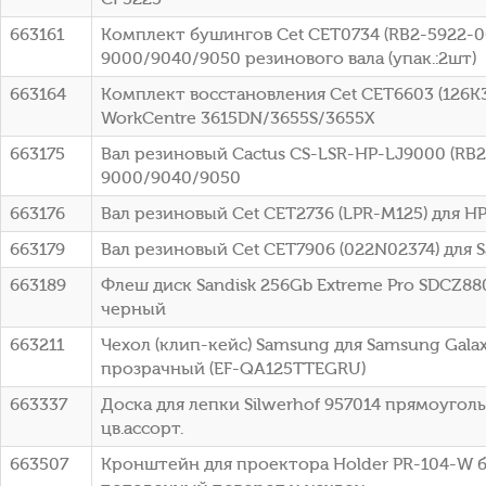
663161
Комплект бушингов Cet CET0734 (RB2-5922-00
9000/9040/9050 резинового вала (упак.:2шт)
663164
Комплект восстановления Cet CET6603 (126K35
WorkCentre 3615DN/3655S/3655X
663175
Вал резиновый Cactus CS-LSR-HP-LJ9000 (RB2
9000/9040/9050
663176
Вал резиновый Cet CET2736 (LPR-M125) для HP
663179
Вал резиновый Cet CET7906 (022N02374) для
663189
Флеш диск Sandisk 256Gb Extreme Pro SDCZ8
черный
663211
Чехол (клип-кейс) Samsung для Samsung Galaxy
прозрачный (EF-QA125TTEGRU)
663337
Доска для лепки Silwerhof 957014 прямоуго
цв.ассорт.
663507
Кронштейн для проектора Holder PR-104-W б