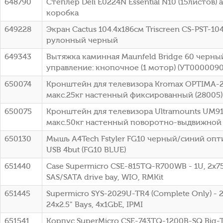
648790
Степлер Deli E0224N Essential N10 (15листов
коробка
649228
Экран Cactus 104.4x186см Triscreen CS-PST-10
рулонный черный
649343
Вытяжка каминная Maunfeld Bridge 60 черны
управление: кнопочное (1 мотор) (УТ0000090
650074
Кронштейн для телевизора Kromax OPTIMA-2
макс.25кг настенный фиксированный (28005)
650075
Кронштейн для телевизора Ultramounts UM91
макс.50кг настенный поворотно-выдвижной
650130
Мышь A4Tech Fstyler FG10 черный/синий опт
USB 4but (FG10 BLUE)
651440
Case Supermicro CSE-815TQ-R700WB - 1U, 2x75
SAS/SATA drive bay, WIO, RMKit
651445
Supermicro SYS-2029U-TR4 (Complete Only) - 
24x2.5" Bays, 4x1GbE, IPMI
651541
Корпус SuperMicro CSE-743TQ-1200B-SQ Big