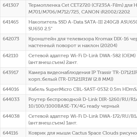
641307
Термопленка Cet CET2720 (CF235A-Film) для HP
M701/M706/M712/725, CANON iR2002/2202
641465
Накопитель SSD A-Data SATA-III 240GB ASU65
SU650 2.5"
642073
Кронштейн для телевизора Kromax DIX-16 чер
настенный поворот и наклон (20204)
642110
Сетевой адаптер Wi-Fi D-Link DWA-582 (OEM)
(ант.внеш.съем) 2ант.
643917
Камера видеонаблюдения IP Trassir TR-D7121IR
корп.:белый (TR-D7121IR1W (2.8 MM))
644016
Кабель SuperMicro CBL-SAST-0532 0.5m HD
644033
Роутер беспроводной D-Link DIR-1260/RU/R1
10/100/1000BASE-TX/4G ready черный
644038
Сетевой адаптер Wi-Fi D-Link DWA-172/RU/B1
(ант.внеш.съем) 1ант.
644116
Коврик для мыши Cactus Space Clouds рисун