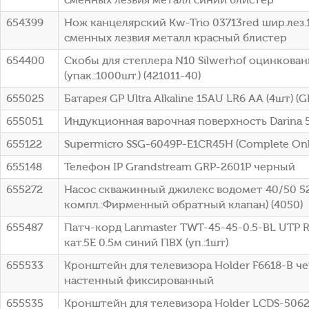
654399
Нож канцелярский Kw-Trio 03713red шир.лез
сменных лезвия металл красный блистер
654400
Скобы для степлера N10 Silwerhof оцинкован
(упак.:1000шт.) (421011-40)
655025
Батарея GP Ultra Alkaline 15AU LR6 AA (4шт) 
655051
Индукционная варочная поверхность Darina 5
655122
Supermicro SSG-6049P-E1CR45H (Complete Onl
655148
Телефон IP Grandstream GRP-2601P черный
655272
Насос скважинный джилекс водомет 40/50 52
компл.:Фирменный обратный клапан) (4050)
655487
Патч-корд Lanmaster TWT-45-45-0.5-BL UTP R
кат.5E 0.5м синий ПВХ (уп.:1шт)
655533
Кронштейн для телевизора Holder F6618-B че
настенный фиксированный
655535
Кронштейн для телевизора Holder LCDS-5062 