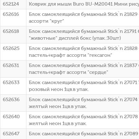
652124
Коврик для мыши Buro BU-M20041 Мини рис
652616
Блок самоклеящийся бумажный Stick`n 21829 
ассорти "круг"
652618
Блок самоклеящийся бумажный Stick`n 21791 
"животные" дисплей бокс (упак.:30шт)
652625
Блок самоклеящийся бумажный Stick`n 21828 
пастель+крафт ассорти "гексагон"
652631
Блок самоклеящийся бумажный Stick`n 21837 
пастель+крафт ассорти "сердце"
652633
Блок самоклеящийся бумажный Stick`n 27071 
розовый неон 1цв.в упак.
652636
Блок самоклеящийся бумажный Stick`n 27074 
желтый неон 1цв.в упак.
652640
Блок самоклеящийся бумажный Stick`n 27078 
желтый неон 1цв.в упак.
652647
Блок самоклеящийся бумажный Stick`n 27089 