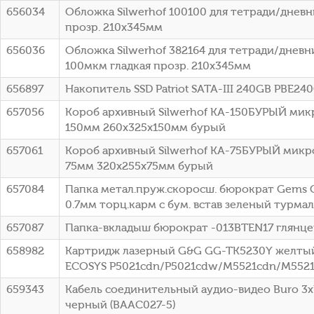
656034
Обложка Silwerhof 100100 для тетради/днев
прозр. 210x345мм
656036
Обложка Silwerhof 382164 для тетради/дневн
100мкм гладкая прозр. 210x345мм
656897
Накопитель SSD Patriot SATA-III 240GB PBE240G
657056
Короб архивный Silwerhof КА-150БУРЫЙ ми
150мм 260x325x150мм бурый
657061
Короб архивный Silwerhof КА-75БУРЫЙ мик
75мм 320x255x75мм бурый
657084
Папка метал.пруж.скоросш. бюрократ Gems
0.7мм торц.карм с бум. встав зеленый турма
657087
Папка-вкладыш бюрократ -013BTEN17 глянцев
658982
Картридж лазерный G&G GG-TK5230Y желтый (
ECOSYS P5021cdn/P5021cdw/M5521cdn/M552
659343
Кабель соединительный аудио-видео Buro 3хR
черный (BAAC027-5)