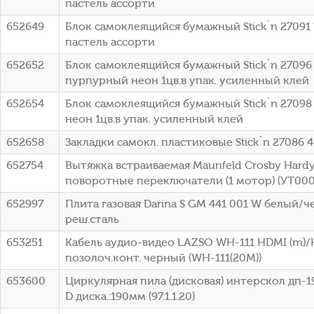
пастель ассорти
652649
Блок самоклеящийся бумажный Stick`n 27091 
пастель ассорти
652652
Блок самоклеящийся бумажный Stick`n 27096
пурпурный неон 1цв.в упак. усиленный клей
652654
Блок самоклеящийся бумажный Stick`n 27098
неон 1цв.в упак. усиленный клей
652658
Закладки самокл. пластиковые Stick`n 27086 4
652754
Вытяжка встраиваемая Maunfeld Crosby Hard
поворотные переключатели (1 мотор) (УТ000
652997
Плита газовая Darina S GM 441 001 W белый/
реш.сталь
653251
Кабель аудио-видео LAZSO WH-111 HDMI (m)/
позолоч.конт. черный (WH-111(20M))
653600
Циркулярная пила (дисковая) интерскол дп-1
D диска.:190мм (97.1.1.20)