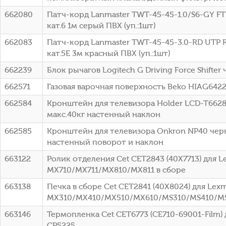
662080
Патч-корд Lanmaster TWT-45-45-1.0/S6-GY FTP
кат.6 1м серый ПВХ (уп.:1шт)
662083
Патч-корд Lanmaster TWT-45-45-3.0-RD UTP R
кат.5E 3м красный ПВХ (уп.:1шт)
662239
Блок рычагов Logitech G Driving Force Shifter
662571
Газовая варочная поверхность Beko HIAG642
662584
Кронштейн для телевизора Holder LCD-T6628
макс.40кг настенный наклон
662585
Кронштейн для телевизора Onkron NP40 черн
настенный поворот и наклон
663122
Ролик отделения Cet CET2843 (40X7713) для L
MX710/MX711/MX810/MX811 в сборе
663138
Печка в сборе Cet CET2841 (40X8024) для Lex
MX310/MX410/MX510/MX610/MS310/MS410/M
663146
Термопленка Cet CET6773 (CE710-69001-Film) д
CP5225