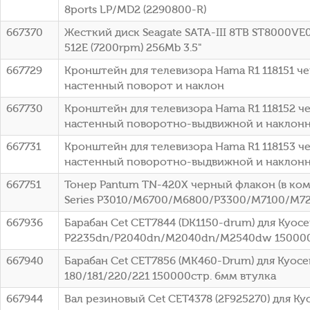
8ports LP/MD2 (2290800-R)
667370
Жесткий диск Seagate SATA-III 8TB ST8000VE0
512E (7200rpm) 256Mb 3.5"
667729
Кронштейн для телевизора Hama R1 118151 че
настенный поворот и наклон
667730
Кронштейн для телевизора Hama R1 118152 че
настенный поворотно-выдвижной и наклон
667731
Кронштейн для телевизора Hama R1 118153 че
настенный поворотно-выдвижной и наклон
667751
Тонер Pantum TN-420X черный флакон (в комп
Series P3010/M6700/M6800/P3300/M7100/M7
667936
Барабан Cet CET7844 (DK1150-drum) для Kyoc
P2235dn/P2040dn/M2040dn/M2540dw 150000
667940
Барабан Cet CET7856 (MK460-Drum) для Kyocer
180/181/220/221 150000стр. 6мм втулка
667944
Вал резиновый Cet CET4378 (2F925270) для Kyo