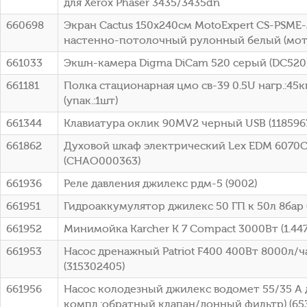
для Xerox Phaser 3435/3435dn
660698
Экран Cactus 150x240см MotoExpert CS-PSME-
настенно-потолочный рулонный белый (мот
661033
Экшн-камера Digma DiCam 520 серый (DC520
661181
Полка стационарная цмо св-39 0.5U нагр.:45к
(упак.:1шт)
661344
Клавиатура оклик 90MV2 черный USB (118596
661862
Духовой шкаф электрический Lex EDM 6070C
(CHAO000363)
661936
Реле давления джилекс рдм-5 (9002)
661951
Гидроаккумулятор джилекс 50 ГП к 50л 8бар 
661952
Минимойка Karcher K 7 Compact 3000Вт (1.447
661953
Насос дренажный Patriot F400 400Вт 8000л/
(315302405)
661956
Насос колодезный джилекс водомет 55/35 А д
компл.:обратный клапан/донный фильтр) (65