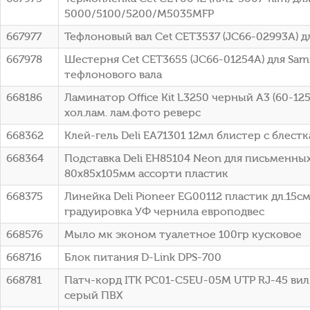
5000/5100/5200/M5035MFP
667977
Тефлоновый вал Cet CET3537 (JC66-02993A) 
667978
Шестерня Cet CET3655 (JC66-01254A) для Sa
тефлонового вала
668186
Ламинатор Office Kit L3250 черный A3 (60-125
хол.лам. лам.фото реверс
668362
Клей-гель Deli EA71301 12мл блистер с блестка
668364
Подставка Deli EH85104 Neon для письменн
80x85x105мм ассорти пластик
668375
Линейка Deli Pioneer EG00112 пластик дл.15
градуировка УФ чернила европодвес
668576
Мыло мк эконом туалетное 100гр кусковое
668716
Блок питания D-Link DPS-700
668781
Патч-корд ITK PC01-C5EU-05M UTP RJ-45 вил.-
серый ПВХ