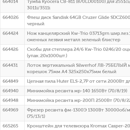
664014
Тумба Kyocera CB-811 (870LD00100) для 2551ci/
3011i/3511i
664026
Флеш диск Sandisk 64GB Cruzer Glide SDCZ60
черный
664424
Нож канцелярский Kw-Trio 03713grn шир.лез
сменных лезвия металл зеленый блистер
664426
Скобы для степлера 24/6 Kw-Trio 0246/20 о
(упак.:20x1000шт.)
664431
Лоток вертикальный Silwerhof ЛВ-75БЕЛЫЙ
корешок 75мм A4 325x250x75мм белый
664849
Цепная пила Huter ELS-2,7P от сети 2000Вт дл
664940
Минимойка ресанта мр-140 1650Вт (70/8/19)
664948
Минимойка ресанта мр-200П 2500Вт (70/8/2
664969
Фрезер ресанта фм-1300Э 1300Вт 30000об/м
(75/13/1)
665265
Кронштейн для телевизора Kromax Casper-20