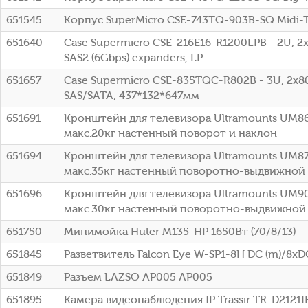
651545
Корпус SuperMicro CSE-743TQ-903B-SQ Midi
651640
Case Supermicro CSE-216E16-R1200LPB - 2U, 2x
SAS2 (6Gbps) expanders, LP
651657
Case Supermicro CSE-835TQC-R802B - 3U, 2x8
SAS/SATA, 437*132*647мм
651691
Кронштейн для телевизора Ultramounts UM86
макс.20кг настенный поворот и наклон
651694
Кронштейн для телевизора Ultramounts UM87
макс.35кг настенный поворотно-выдвижной
651696
Кронштейн для телевизора Ultramounts UM90
макс.30кг настенный поворотно-выдвижной
651750
Минимойка Huter M135-HP 1650Вт (70/8/13)
651845
Разветвитель Falcon Eye W-SP1-8H DC (m)/8xD
651849
Разъем LAZSO AP005 AP005
651895
Камера видеонаблюдения IP Trassir TR-D2121IR