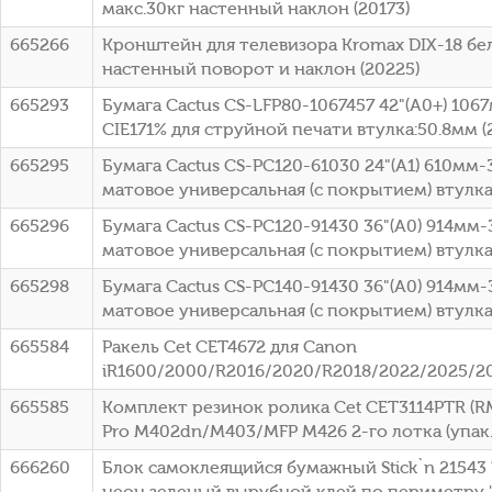
макс.30кг настенный наклон (20173)
665266
Кронштейн для телевизора Kromax DIX-18 бел
настенный поворот и наклон (20225)
665293
Бумага Cactus CS-LFP80-1067457 42"(A0+) 10
CIE171% для струйной печати втулка:50.8мм (2
665295
Бумага Cactus CS-PC120-61030 24"(A1) 610мм
матовое универсальная (с покрытием) втулка:5
665296
Бумага Cactus CS-PC120-91430 36"(A0) 914мм
матовое универсальная (с покрытием) втулка:
665298
Бумага Cactus CS-PC140-91430 36"(A0) 914мм
матовое универсальная (с покрытием) втулка:
665584
Ракель Cet CET4672 для Canon
iR1600/2000/R2016/2020/R2018/2022/2025/2
665585
Комплект резинок ролика Cet CET3114PTR (RM
Pro M402dn/M403/MFP M426 2-го лотка (упак.
666260
Блок самоклеящийся бумажный Stick`n 21543 
неон зеленый вырубной клей по периметру 