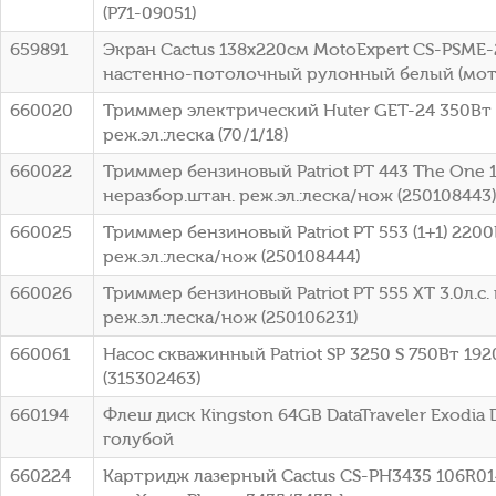
(P71-09051)
659891
Экран Cactus 138x220см MotoExpert CS-PSME-
настенно-потолочный рулонный белый (мот
660020
Триммер электрический Huter GET-24 350Вт 
реж.эл.:леска (70/1/18)
660022
Триммер бензиновый Patriot PT 443 The One 18
неразбор.штан. реж.эл.:леска/нож (250108443)
660025
Триммер бензиновый Patriot PT 553 (1+1) 2200
реж.эл.:леска/нож (250108444)
660026
Триммер бензиновый Patriot PT 555 XT 3.0л.с.
реж.эл.:леска/нож (250106231)
660061
Насос скважинный Patriot SP 3250 S 750Вт 19
(315302463)
660194
Флеш диск Kingston 64GB DataTraveler Exodia
голубой
660224
Картридж лазерный Cactus CS-PH3435 106R014