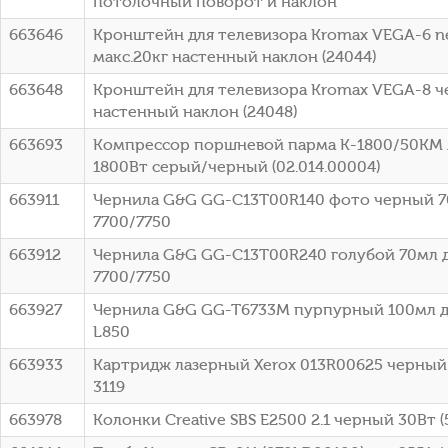
потолочный поворот и наклон
663646
Кронштейн для телевизора Kromax VEGA-6 n
макс.20кг настенный наклон (24044)
663648
Кронштейн для телевизора Kromax VEGA-8 че
настенный наклон (24048)
663693
Компрессор поршневой парма K-1800/50КМ 
1800Вт серый/черный (02.014.00004)
663911
Чернила G&G GG-C13T00R140 фото черный 70
7700/7750
663912
Чернила G&G GG-C13T00R240 голубой 70мл д
7700/7750
663927
Чернила G&G GG-T6733M пурпурный 100мл для
L850
663933
Картридж лазерный Xerox 013R00625 черный 
3119
663978
Колонки Creative SBS E2500 2.1 черный 30Вт