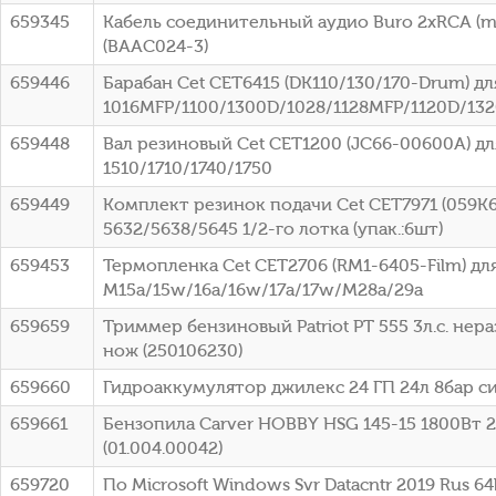
659345
Кабель соединительный аудио Buro 2хRCA (m
(BAAC024-3)
659446
Барабан Cet CET6415 (DK110/130/170-Drum) для
1016MFP/1100/1300D/1028/1128MFP/1120D/132
659448
Вал резиновый Cet CET1200 (JC66-00600A) дл
1510/1710/1740/1750
659449
Комплект резинок подачи Cet CET7971 (059K6
5632/5638/5645 1/2-го лотка (упак.:6шт)
659453
Термопленка Cet CET2706 (RM1-6405-Film) для 
M15a/15w/16a/16w/17a/17w/M28a/29a
659659
Триммер бензиновый Patriot PT 555 3л.с. нера
нож (250106230)
659660
Гидроаккумулятор джилекс 24 ГП 24л 8бар си
659661
Бензопила Carver HOBBY HSG 145-15 1800Вт 2.5
(01.004.00042)
659720
По Microsoft Windows Svr Datacntr 2019 Rus 64