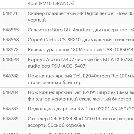
4but (FM10 ORANGE)
648171
Сканер планшетный HP Digital Sender Flow 85
черный
648565
Салфетки Buro BU-Asurface для поверхносте
648568
Спрей Cactus CS-SR210 для удаления этикето
648572
Клавиатура оклик 120M черный USB (1083044
648628
Корпус Accord 3407 черный без БП ATX 8x12
audio bott PSU (ACC-3407)
648782
Нож канцелярский Deli E2040green Rio 100м
сталь зеленый блистер
648784
Нож канцелярский Deli E2091 шир.лез.18мм 
фиксатор усиленный сталь желтый блистер
648787
Подкладка для резки Kw-Trio 9Z201 A3 450x
648789
Степлер Deli E0224 Start N10 (15листов) вст
ассорти 50скоб коробка