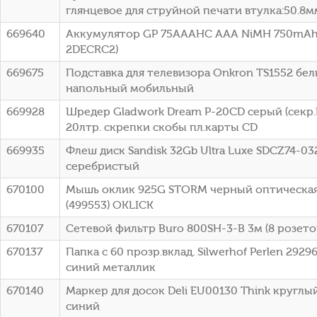
глянцевое для струйной печати втулка:50.8мм
669640
Аккумулятор GP 75AAAHC AAA NiMH 750mAh 
2DECRC2)
669675
Подставка для телевизора Onkron TS1552 белы
напольный мобильный
669928
Шредер Gladwork Dream P-20CD серый (секр.
20лтр. скрепки скобы пл.карты CD
669935
Флеш диск Sandisk 32Gb Ultra Luxe SDCZ74-0
серебристый
670100
Мышь оклик 925G STORM черный оптическая 
(499553) OKLICK
670107
Сетевой фильтр Buro 800SH-3-B 3м (8 розето
670137
Папка с 60 прозр.вклад. Silwerhof Perlen 292
синий металлик
670140
Маркер для досок Deli EU00130 Think кругл
синий