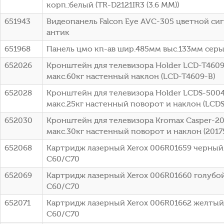
корп.:белый (TR-D2121IR3 (3.6 MM))
651943
Видеопанель Falcon Eye AVC-305 цветной сиг
антик
651968
Панель цмо кп-ав шир.485мм выс.133мм серый
652026
Кронштейн для телевизора Holder LCD-T4609
макс.60кг настенный наклон (LCD-T4609-B)
652028
Кронштейн для телевизора Holder LCDS-5004
макс.25кг настенный поворот и наклон (LCD
652030
Кронштейн для телевизора Kromax Casper-20
макс.30кг настенный поворот и наклон (2017
652068
Картридж лазерный Xerox 006R01659 черный (
C60/C70
652069
Картридж лазерный Xerox 006R01660 голубой 
C60/C70
652071
Картридж лазерный Xerox 006R01662 желтый (
C60/C70