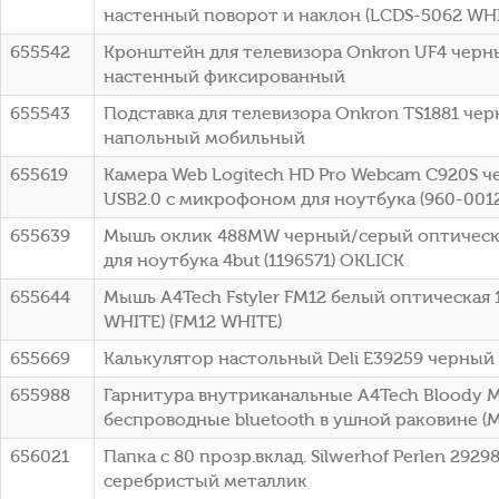
настенный поворот и наклон (LCDS-5062 WH
655542
Кронштейн для телевизора Onkron UF4 черны
настенный фиксированный
655543
Подставка для телевизора Onkron TS1881 черн
напольный мобильный
655619
Камера Web Logitech HD Pro Webcam C920S че
USB2.0 с микрофоном для ноутбука (960-001
655639
Мышь оклик 488MW черный/серый оптическая
для ноутбука 4but (1196571) OKLICK
655644
Мышь A4Tech Fstyler FM12 белый оптическая 1
WHITE) (FM12 WHITE)
655669
Калькулятор настольный Deli E39259 черный 
655988
Гарнитура внутриканальные A4Tech Bloody 
беспроводные bluetooth в ушной раковине (
656021
Папка с 80 прозр.вклад. Silwerhof Perlen 292
серебристый металлик