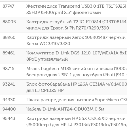
87747
Жесткий диск Transcend USB3.0 1TB TS1TSJ25H
25H3P (5400rpm) 2.5" фиолетовый
88005
Картридж струйный T2 IC-ET0814 (C13T08144
чипом для Epson St Ph R270/R290/390
88260
Картридж лазерный Xerox 106R01487 черный (
Xerox WC 3210/3220
89461
Коммутатор D-Link DGS-1210-10P/ME/A1A 8x1
8PoE управляемый
92715
Мышь Logitech M185 синий оптическая (1000d
беспроводная USB1.1 для ноутбука (2but) (910
93241
Блок фотобарабана HP 126A CE314A ч/б:14000
для LJ CP1025 HP
94330
Плата распределения питания SuperMicro C
94400
Кабель D-Link ANT24-ODU03M 0.3м
95443
Картридж лазерный HP 55X CE255XD черный 
(25000стр.) для HP LJ P3015d/P3015dn/P3015n