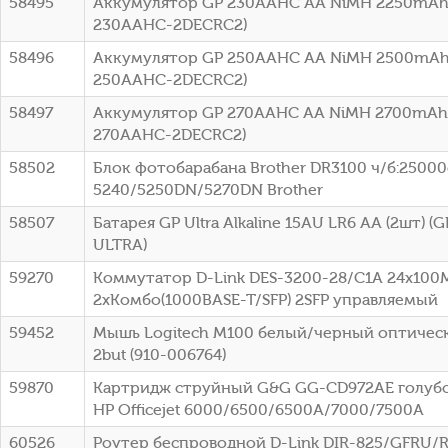
58495
Аккумулятор GP 230AAHC AA NiMH 2250mAh 
230AAHC-2DECRC2)
58496
Аккумулятор GP 250AAHC AA NiMH 2500mAh 
250AAHC-2DECRC2)
58497
Аккумулятор GP 270AAHC AA NiMH 2700mAh 
270AAHC-2DECRC2)
58502
Блок фотобарабана Brother DR3100 ч/б:25000с
5240/5250DN/5270DN Brother
58507
Батарея GP Ultra Alkaline 15AU LR6 AA (2шт) 
ULTRA)
59270
Коммутатор D-Link DES-3200-28/C1A 24x100
2xКомбо(1000BASE-T/SFP) 2SFP управляемый
59452
Мышь Logitech M100 белый/черный оптическ
2but (910-006764)
59870
Картридж струйный G&G GG-CD972AE голубой
HP Officejet 6000/6500/6500A/7000/7500A
60526
Роутер беспроводной D-Link DIR-825/GFRU/