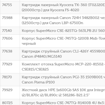
74755
Картридж лазерный Kyocera TK-360 1T02J20
(20000стр.) для Kyocera FS-4020
75988
Картридж лазерный Canon 724H 3482B002 ч
(12500стр.) для Canon LBP-6750Dn
77140
Корпус SuperMicro CSE-825TQ-563LPB 2U 56
77606
Корпус SuperMicro CSE-745TQ-1200B Midi-To
черный
77638
Картридж струйный Canon CLI-426Y 4559B00
Canon iP4840/MG5140
77929
Комплект отсека SuperMicro MCP-220-81502
CSE815/CSE825
78170
Картридж струйный Canon PGI-35 1509B001 
Canon Pixma iP100
79929
Жесткий диск HPE 1x600Gb SAS 10K для Integr
i2/BL870c i2/BL890c i2 581286-B21 2.5"
80725
Корпус SuperMicro CSE-747TQ-R1400B 4U 8x3