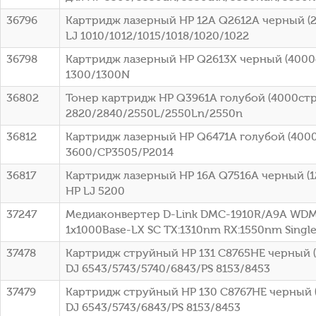
36796
Картридж лазерный HP 12A Q2612A черный (2
LJ 1010/1012/1015/1018/1020/1022
36798
Картридж лазерный HP Q2613X черный (4000ст
1300/1300N
36802
Тонер картридж HP Q3961A голубой (4000стр.
2820/2840/2550L/2550Ln/2550n
36812
Картридж лазерный HP Q6471A голубой (4000с
3600/CP3505/P2014
36817
Картридж лазерный HP 16A Q7516A черный (12
HP LJ 5200
37247
Медиаконвертер D-Link DMC-1910R/A9A WDM
1x1000Base-LX SC ТХ:1310nm RX:1550nm Sing
37478
Картридж струйный HP 131 C8765HE черный (4
DJ 6543/5743/5740/6843/PS 8153/8453
37479
Картридж струйный HP 130 C8767HE черный (
DJ 6543/5743/6843/PS 8153/8453