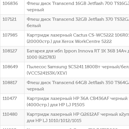
106836
Флеш диск Transcend 16GB Jetflash 700 TS16G
черный
107121
Флеш диск Transcend 32GB Jetflash 370 TS32G
белый
107985
Картридж лазерный Cactus CS-WC5222 106R0
(20000стр.) для Xerox WorkCentre 5222
108127
Батарея для ибп Ippon Innova RT 1K 36В 14Ач 
1000 (621783)
108649
Пылесос Samsung SC5241 1800Вт черный/бе
(VCC5241S3K/XEV)
108817
Флеш диск Transcend 64GB Jetflash 350 TS64G
черный
110477
Картридж лазерный HP 36A CB436AF черный 
(4000стр.) для HP LJ P1505
110480
Картридж лазерный HP Q2612AF черный x2упа
для HP LJ 1010/1012/1015