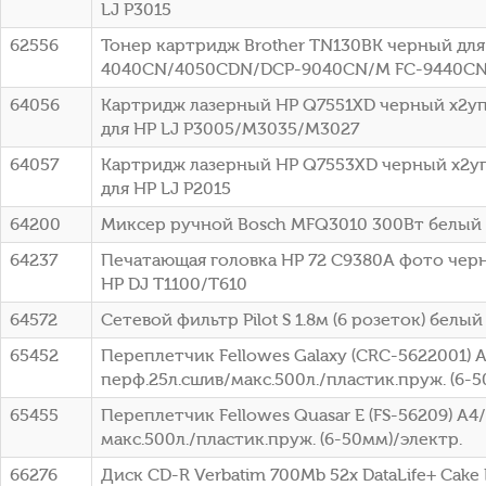
LJ P3015
62556
Тонер картридж Brother TN130BK черный для 
4040CN/4050CDN/DCP-9040CN/M FC-9440CN 
64056
Картридж лазерный HP Q7551XD черный x2упа
для HP LJ P3005/M3035/M3027
64057
Картридж лазерный HP Q7553XD черный x2упа
для HP LJ P2015
64200
Миксер ручной Bosch MFQ3010 300Вт белый
64237
Печатающая головка HP 72 C9380A фото чер
HP DJ T1100/T610
64572
Сетевой фильтр Pilot S 1.8м (6 розеток) белый 
65452
Переплетчик Fellowes Galaxy (CRC-5622001) 
перф.25л.сшив/макс.500л./пластик.пруж. (6-5
65455
Переплетчик Fellowes Quasar E (FS-56209) A4
макс.500л./пластик.пруж. (6-50мм)/электр.
66276
Диск CD-R Verbatim 700Mb 52x DataLife+ Cake B