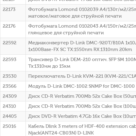
22173
Фотобумага Lomond 0102039 A4/130г/м2/25л
матовое/матовое для струйной печати
22176
Фотобумага Lomond 0102043 A4/150г/м2/25л
глянцевое для струйной печати
22592
Медиаконвертер D-Link DMC-920T/B10A 1x10
1x100Base-FX SC ТХ:1550nm RX:1310nm 20km
22593
Трансивер D-Link DEM-210 оптич. SFP SM 100
Tx:1310нм до 15км
23530
Переключатель D-Link KVM-221 (KVM-221/C1A
23566
Модуль D-Link DMC-1002 SNMP for DMC-1000
24309
Диск CD-R Verbatim 700Mb 52x Cake Box (50шт)
24310
Диск CD-R Verbatim 700Mb 52x Cake Box (100шт
24405
Диск DVD-R Verbatim 4.7Gb 16x Cake Box (10шт)
25016
Кабель Dlink 3 meters of HDF-400 extension cab
Njack(ANT24-CB03N) D-LINK