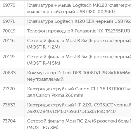
69770
Клавиатура + мышь Logitech MK120 клав:чер
мышь:черный/серый USB (920-002561)
69771
Клавиатура Logitech K120 EER черный USB (9
70019
Телефон проводной Panasonic KX-TS2365RUB
70116
Сетевой фильтр Most R 2м (6 розеток) черный
(МОSТ R-Ч 2М)
70119
Сетевой фильтр Most R 5м (6 розеток) черный
(МОSТ R–Ч 5М)
70833
Коммутатор D-Link DES-1008D/L2B 8x100Мби
неуправляемый
71370
Картридж струйный Canon CLI-36 1511B001 
для Canon Pixma 260mini
73633
Картридж струйный HP 21XL C9351CE черный
3920/3940/D1460/3930/D1520/PSC 1410
73704
Сетевой фильтр Most RG 2м (6 розеток) белый
(МОSТ RG 2М)