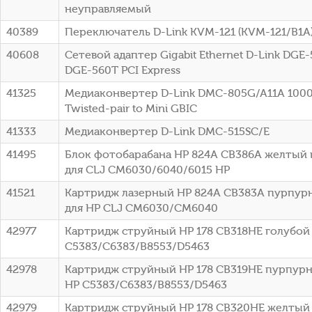
неуправляемый
40389
Переключатель D-Link KVM-121 (KVM-121/B1A
40608
Сетевой адаптер Gigabit Ethernet D-Link DGE
DGE-560T PCI Express
41325
Медиаконвертер D-Link DMC-805G/A11A 1000B
Twisted-pair to Mini GBIC
41333
Медиаконвертер D-Link DMC-515SC/E
41495
Блок фотобарабана HP 824A CB386A желтый 
для CLJ CM6030/6040/6015 HP
41521
Картридж лазерный HP 824A CB383A пурпурн
для HP CLJ CM6030/CM6040
42977
Картридж струйный HP 178 CB318HE голубой (
C5383/C6383/B8553/D5463
42978
Картридж струйный HP 178 CB319HE пурпурны
HP C5383/C6383/B8553/D5463
42979
Картридж струйный HP 178 CB320HE желтый (