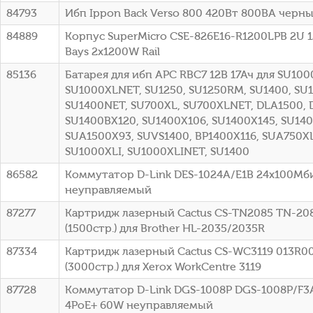
84793
Ибп Ippon Back Verso 800 420Вт 800ВА черный
84889
Корпус SuperMicro CSE-826E16-R1200LPB 2U 1
Bays 2x1200W Rail
85136
Батарея для ибп APC RBC7 12В 17Ач для SU100
SU1000XLNET, SU1250, SU1250RM, SU1400, SU
SU1400NET, SU700XL, SU700XLNET, DLA1500, 
SU1400BX120, SU1400X106, SU1400X145, SU140
SUA1500X93, SUVS1400, BP1400X116, SUA750XL
SU1000XLI, SU1000XLINET, SU1400
86582
Коммутатор D-Link DES-1024A/E1B 24x100Мб
неуправляемый
87277
Картридж лазерный Cactus CS-TN2085 TN-20
(1500стр.) для Brother HL-2035/2035R
87334
Картридж лазерный Cactus CS-WC3119 013R0
(3000стр.) для Xerox WorkCentre 3119
87728
Коммутатор D-Link DGS-1008P DGS-1008P/F3A 
4PoE+ 60W неуправляемый