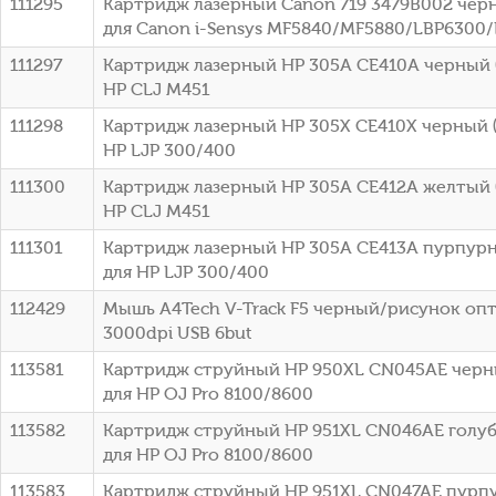
111295
Картридж лазерный Canon 719 3479B002 черн
для Canon i-Sensys MF5840/MF5880/LBP6300
111297
Картридж лазерный HP 305A CE410A черный (
HP CLJ M451
111298
Картридж лазерный HP 305X CE410X черный (
HP LJP 300/400
111300
Картридж лазерный HP 305A CE412A желтый (
HP CLJ M451
111301
Картридж лазерный HP 305A CE413A пурпурн
для HP LJP 300/400
112429
Мышь A4Tech V-Track F5 черный/рисунок оп
3000dpi USB 6but
113581
Картридж струйный HP 950XL CN045AE черны
для HP OJ Pro 8100/8600
113582
Картридж струйный HP 951XL CN046AE голубо
для HP OJ Pro 8100/8600
113583
Картридж струйный HP 951XL CN047AE пурпу