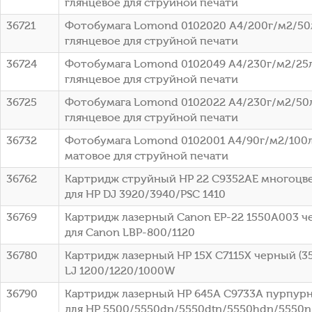
глянцевое для струйной печати
36721
Фотобумага Lomond 0102020 A4/200г/м2/50
глянцевое для струйной печати
36724
Фотобумага Lomond 0102049 A4/230г/м2/25
глянцевое для струйной печати
36725
Фотобумага Lomond 0102022 A4/230г/м2/50
глянцевое для струйной печати
36732
Фотобумага Lomond 0102001 A4/90г/м2/100л
матовое для струйной печати
36762
Картридж струйный HP 22 C9352AE многоцвет
для HP DJ 3920/3940/PSC 1410
36769
Картридж лазерный Canon EP-22 1550A003 че
для Canon LBP-800/1120
36780
Картридж лазерный HP 15X C7115X черный (35
LJ 1200/1220/1000W
36790
Картридж лазерный HP 645A C9733A пурпурны
для HP 5500/5550dn/5550dtn/5550hdn/5550n