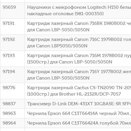
95659
Наушники с микрофоном Logitech H150 белы
накладные оголовье (981-000350)
97191
Картридж лазерный Canon 716BK 1980B002 че
для Canon LBP-5050/5050N
97192
Картридж лазерный Canon 716C 1979B002 голу
для Canon LBP5050/5050N
97193
Картридж лазерный Canon 716M 1978B002 п
(1500стр.) для Canon LBP-5050/5050N
97194
Картридж лазерный Canon 716Y 1977B002 жел
для Canon LBP-5050/5050N
98776
Картридж лазерный Cactus CS-TN2090 TN-20
(1000стр.) для Brother HL-2132R/DCP-7057
98837
Трансивер D-Link DEM-431XT 10GBASE-SR SFP
98963
Чернила Epson 664 C13T66414A черный 70мл 
98964
Чернила Epson 664 C13T66424A голубой 70мл