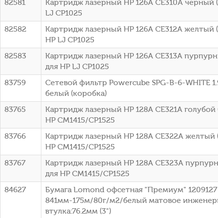
82581
Картридж лазерный HP 126A CE310A черный (1
LJ CP1025
82582
Картридж лазерный HP 126A CE312A желтый (1
HP LJ CP1025
82583
Картридж лазерный HP 126A CE313A пурпурны
для HP LJ CP1025
83759
Сетевой фильтр Powercube SPG-B-6-WHITE 1.9
белый (коробка)
83765
Картридж лазерный HP 128A CE321A голубой (
HP CM1415/CP1525
83766
Картридж лазерный HP 128A CE322A желтый (
HP CM1415/CP1525
83767
Картридж лазерный HP 128A CE323A пурпурны
для HP CM1415/CP1525
84627
Бумага Lomond офсетная "Премиум" 1209127 
841мм-175м/80г/м2/белый матовое инженер
втулка:76.2мм (3")