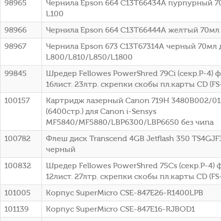
98965
Чернила Epson 664 C13T66434A пурпурный 7
L100
98966
Чернила Epson 664 C13T66444A желтый 70мл 
98967
Чернила Epson 673 C13T67314A черный 70мл 
L800/L810/L850/L1800
99845
Шредер Fellowes PowerShred 79Ci (секр.P-4)
16лист. 23лтр. скрепки скобы пл.карты CD (FS
100157
Картридж лазерный Canon 719H 3480B002/0
(6400стр.) для Canon i-Sensys
MF5840/MF5880/LBP6300/LBP6650 без чипа
100782
Флеш диск Transcend 4GB Jetflash 350 TS4GJF
черный
100832
Шредер Fellowes PowerShred 75Cs (секр.P-4)
12лист. 27лтр. скрепки скобы пл.карты CD (FS
101005
Корпус SuperMicro CSE-847E26-R1400LPB
101139
Корпус SuperMicro CSE-847E16-RJBOD1