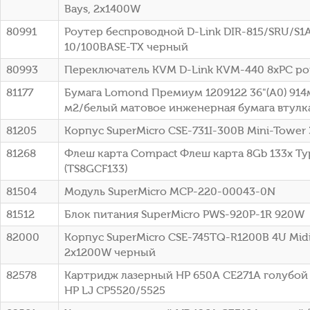
Bays, 2x1400W
80991
Роутер беспроводной D-Link DIR-815/SRU/S1
10/100BASE-TX черный
80993
Переключатель KVM D-Link KVM-440 8xPC po
81177
Бумага Lomond Премиум 1209122 36"(A0) 914
м2/белый матовое инженерная бумага втулка:
81205
Корпус SuperMicro CSE-731I-300B Mini-Tower
81268
Флеш карта Compact Флеш карта 8Gb 133x Typ
(TS8GCF133)
81504
Модуль SuperMicro MCP-220-00043-0N
81512
Блок питания SuperMicro PWS-920P-1R 920W
82000
Корпус SuperMicro CSE-745TQ-R1200B 4U Mid
2x1200W черный
82578
Картридж лазерный HP 650A CE271A голубой (
HP LJ CP5520/5525