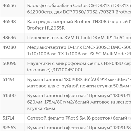
46556
Блок фотобарабана Cactus CS-DR2175 DR-2175
б:12000стр. для DCP 7030/ 7032 /7032R Brothe
46598
Картридж лазерный Brother TN2085 черный (1
Brother HL2035R
48646
Переключатель KVM D-Link DKVM-IP1 1xPC po
49380
Медиаконвертер D-Link DMC-300SC DMC-30
1x10/100Base-TX 1x100Base-FX SC MultiMode 
50096
Наушники с микрофоном Genius HS-04SU се
(оголовье) (31710045100)
51491
Бумага Lomond 1202082 36"(A0) 914мм-30м/
матовое для струйной печати втулка:50.8мм (
51500
Бумага Lomond офсетная "Премиум" 1209121 
620мм-175м/80г/м2/белый матовое инженер
втулка:76мм
51714
Сетевой фильтр Pilot S 5м (6 розеток) белый (
52563
Бумага Lomond офсетная "Премиум" 1209128