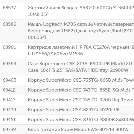
68537
Жесткий диск Seagate SAS 2.0 600Gb ST36000
16Mb 3.5"
68586
Мышь Logitech M705 серый/черный лазерная 
беспроводная USB2.0 для ноутбука (5but) (91
006034)
68901
Картридж лазерный HP 78A CE278A черный (21
LJ P1566/P1606w/M1536
69394
Case Supermicro CSE-213A-R900LPB (Black) 2U
Case, 16x HS 2.5" SAS/SATA HDD tray, 2x900W
69403
Корпус SuperMicro CSE-733TQ-665B Midi-To
69412
Корпус SuperMicro CSE-743TQ-865B-SQ Midi-
69417
Корпус SuperMicro CSE-745TQ-920B Big-Towe
69439
Корпус SuperMicro CSE-825TQ-R720LPB
69451
Корпус SuperMicro CSE-836TQ-R800B 2x800
69739
Блок питания SuperMicro PWS-801-1R 800W