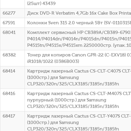
(25шт) 43439
66277
Диск DVD-R Verbatim 4,7Gb 16x Cake Box Printa
67591
Колонки Sven 315 2.0 черный 5Вт (SV-0110315
68041
Комплект сервисный HP CB389A/CB389-67903
P4014/P4014dn/P4014n/P4015dn/P4015n/P4015
P4515tn/P4515x/P4515xm 2250000стр. (упак.:1
68382
Тонер для копиров Canon GPR-22 (C-EXV18) 0
iR1018/1022 (0386B003)
68414
Картридж лазерный Cactus CS-CLT-C407S CLT
(1000стр.) для Samsung
CLP320/320n/325/CLX3185/3185n/3185fn
68416
Картридж лазерный Cactus CS-CLT-M407S CL
пурпурный (1000стр.) для Samsung
CLP320/320n/325/CLX3185/3185n/3185fn
68417
Картридж лазерный Cactus CS-CLT-Y407S CLT
(1000стр.) для Samsung
CLP320/320n/325/CLX3185/3185n/3185fn