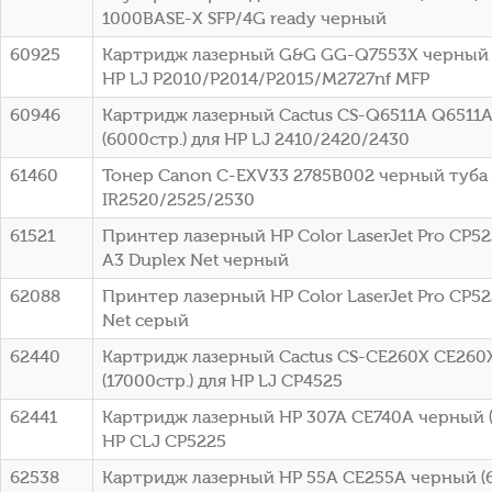
1000BASE-X SFP/4G ready черный
60925
Картридж лазерный G&G GG-Q7553X черный (
HP LJ P2010/P2014/P2015/M2727nf MFP
60946
Картридж лазерный Cactus CS-Q6511A Q6511
(6000стр.) для HP LJ 2410/2420/2430
61460
Тонер Canon C-EXV33 2785B002 черный туба
IR2520/2525/2530
61521
Принтер лазерный HP Color LaserJet Pro CP52
A3 Duplex Net черный
62088
Принтер лазерный HP Color LaserJet Pro CP52
Net серый
62440
Картридж лазерный Cactus CS-CE260X CE260
(17000стр.) для HP LJ CP4525
62441
Картридж лазерный HP 307A CE740A черный (
HP CLJ CP5225
62538
Картридж лазерный HP 55A CE255A черный (6