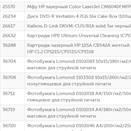
25170
Мфу HP лазерный Color LaserJet CM6040f MFP
26234
Диск DVD-R Verbatim 4.7Gb 16x Cake Box (100шт
26617
Кабель D-Link DKVM-CU5/B1A solid 5м черны
26632
Картридж HPE Ultrium Universal Cleaning (C79
36288
Картридж лазерный HP 125A CB542A желтый (
HP CLJ CP1215/CP1515/CP1518
36704
Фотобумага Lomond 0102083 10x15/180г/м2/
матовое для струйной печати
36708
Фотобумага Lomond 1103302 10x15/260г/м2/
полуглянцевое для струйной печати
36712
Фотобумага Lomond 0102018 A4/150г/м2/50л
глянцевое для струйной печати
36719
Фотобумага Lomond 0102014 A4/180г/м2/50л
матовое для струйной печати
36720
Фотобумага Lomond 0102046 A4/200г/м2/25