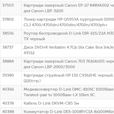
37503
Картридж лазерный Canon EP-27 8489A002 че
для Canon LBP-3200
37802
Тонер картридж HP Q5953A пурпурный (10000
CLJ 4700/4700dn/4700dtn/4700n/4700ph+
38556
Роутер беспроводной D-Link DIR-615/Z1A N3
TX черный
38737
Диск DVD+R Verbatim 4.7Gb 16x Cake Box InkJet
43512
38884
Картридж лазерный Canon 703 7616A005 черн
для Canon LBP-2900/3000
39380
Картридж струйный HP 132 C9362HE черный 
(220стр.)
40366
Медиаконвертер D-Link DMC-810SC 1000Base-
Twisted-pair to 1000Base-LX 10km SC
40378
Кабель D-Link DKVM-CB5 5м
40388
Коммутатор D-Link DES-1008P/C1A 8x100Мби