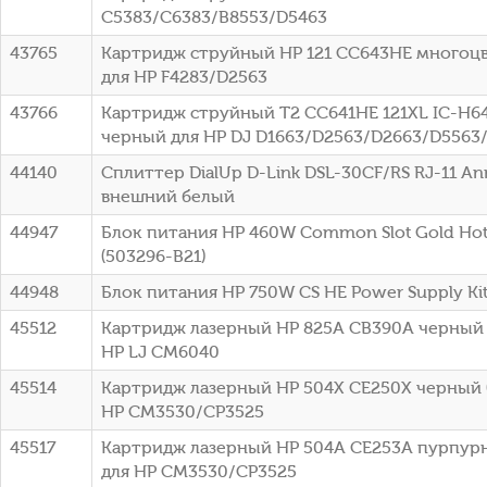
C5383/C6383/B8553/D5463
43765
Картридж струйный HP 121 CC643HE многоцве
для HP F4283/D2563
43766
Картридж струйный T2 CC641HE 121XL IC-H6
черный для HP DJ D1663/D2563/D2663/D5563
44140
Сплиттер DialUp D-Link DSL-30CF/RS RJ-11 A
внешний белый
44947
Блок питания HP 460W Common Slot Gold Hot 
(503296-B21)
44948
Блок питания HP 750W CS HE Power Supply Kit 
45512
Картридж лазерный HP 825A CB390A черный (
HP LJ CM6040
45514
Картридж лазерный HP 504X CE250X черный (
HP CM3530/CP3525
45517
Картридж лазерный HP 504A CE253A пурпурн
для HP CM3530/CP3525