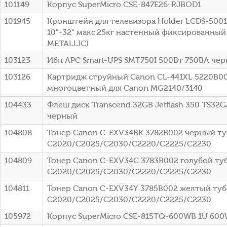
101149
Корпус SuperMicro CSE-847E26-RJBOD1
101945
Кронштейн для телевизора Holder LCDS-500
10"-32" макс.25кг настенный фиксированный
METALLIC)
103123
Ибп APC Smart-UPS SMT750I 500Вт 750ВА че
103126
Картридж струйный Canon CL-441XL 5220B0
многоцветный для Canon MG2140/3140
104433
Флеш диск Transcend 32GB Jetflash 350 TS32G
черный
104808
Тонер Canon C-EXV34BK 3782B002 черный туб
C2020/C2025/C2030/C2220/C2225/C2230
104809
Тонер Canon C-EXV34C 3783B002 голубой туб
C2020/C2025/C2030/C2220/C2225/C2230
104811
Тонер Canon C-EXV34Y 3785B002 желтый туба
C2020/C2025/C2030/C2220/C2225/C2230
105972
Корпус SuperMicro CSE-815TQ-600WB 1U 60