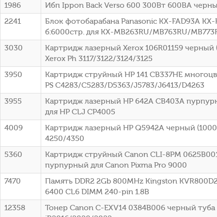
1986
Ибп Ippon Back Verso 600 300Вт 600ВА черный
2241
Блок фотобарабана Panasonic KX-FAD93A KX-
б:6000стр. для KX-MB263RU/MB763RU/MB773R
3030
Картридж лазерный Xerox 106R01159 черный (
Xerox Ph 3117/3122/3124/3125
3950
Картридж струйный HP 141 CB337HE многоцв
PS C4283/C5283/D5363/J5783/J6413/D4263
3955
Картридж лазерный HP 642A CB403A пурпурн
для HP CLJ CP4005
4009
Картридж лазерный HP Q5942A черный (10000
4250/4350
5360
Картридж струйный Canon CLI-8PM 0625B00
пурпурный для Canon Pixma Pro 9000
7470
Память DDR2 2Gb 800MHz Kingston KVR800D2
6400 CL6 DIMM 240-pin 1.8В
12358
Тонер Canon C-EXV14 0384B006 черный туба 