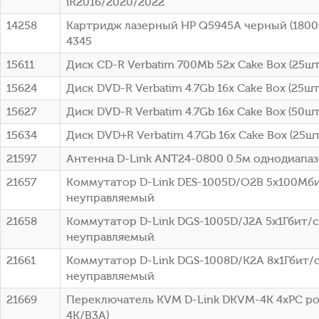
iR2016/2020/2022
14258
Картридж лазерный HP Q5945A черный (18000
4345
15611
Диск CD-R Verbatim 700Mb 52x Cake Box (25шт)
15624
Диск DVD-R Verbatim 4.7Gb 16x Cake Box (25шт
15627
Диск DVD-R Verbatim 4.7Gb 16x Cake Box (50шт
15634
Диск DVD+R Verbatim 4.7Gb 16x Cake Box (25шт
21597
Антенна D-Link ANT24-0800 0.5м однодиапа
21657
Коммутатор D-Link DES-1005D/O2B 5x100Мб
неуправляемый
21658
Коммутатор D-Link DGS-1005D/J2A 5x1Гбит/с
неуправляемый
21661
Коммутатор D-Link DGS-1008D/K2A 8x1Гбит/
неуправляемый
21669
Переключатель KVM D-Link DKVM-4K 4xPC po
4K/B3A)