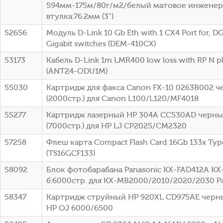
594мм-175м/80г/м2/белый матовое инженер
втулка:76.2мм (3")
52656
Модуль D-Link 10 Gb Eth with 1 CX4 Port for, DG
Gigabit switches (DEM-410CX)
53173
Кабель D-Link 1m LMR400 low loss with RP N p
(ANT24-ODU1M)
55030
Картридж для факса Canon FX-10 0263B002 
(2000стр.) для Canon L100/L120/MF4018
55277
Картридж лазерный HP 304A CC530AD черный
(7000стр.) для HP LJ CP2025/CM2320
57258
Флеш карта Compact Flash Card 16Gb 133x Typ
(TS16GCF133)
58092
Блок фотобарабана Panasonic KX-FAD412A KX
б:6000стр. для KX-MB2000/2010/2020/2030 P
58347
Картридж струйный HP 920XL CD975AE черный
HP OJ 6000/6500