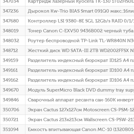
347034
Картридж лазерный Kyocera TK-130 1T02HS0EU
347236
Дырокол Kw-Trio BIAS Smart 091Q0 макс.:16л
347680
Контроллер LSI 9380-8E SGL 12Gb/s RAID 0/1/1
348019
Тонер Canon C-EXV50 9436B002 черный туба 4
348032
Роутер беспроводной TP-Link TL-WR840N N3
348712
Жесткий диск WD SATA-III 2TB WD2002FFSX NA
349159
Разделитель индексный бюрократ ID125 A4 п
349161
Разделитель индексный бюрократ ID100 A4 
349162
Разделитель индексный бюрократ ID106 A4 п
349670
Модуль SuperMicro Black DVD dummy tray supp
349846
Сварочный аппарат ресанта саи-160К инверт
350706
Экран Cactus 127x127см Motoscreen CS-PSM-
350721
Экран Cactus 213x213см Wallscreen CS-PSW-2
351094
Емкость впитывающая Canon MC-10 (1320B014)