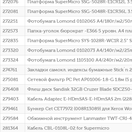
272076
Платформа SuperMicro SSG-5028R-E1CR12L 3.5
272081
Платформа SuperMicro SSG-5048R-E1CR36L 3.5
272251
Фотобумага Lomond 0102065 A4/180г/м2/50л
272573
Папка-уголок бюрократ -E366 5 уровн. A4 пл
272835
Платформа SuperMicro SYS-1028R-WC1R 2.5" S
273320
Фотобумага Lomond 0102073 A4/140г/м2/25л
273324
Фотобумага Lomond 1105100 A4/240г/м2/20л
274761
Закладки самокл. индексы бумажные Stick`n 2
275081
Сетевой фильтр PC Pet AP01006-1.8-G 1.8м (5 
276408
Флеш диск Sandisk 32GB Cruzer Blade SDCZ5
279403
Кабель Adaptec E-HDmSAS-E-HDmSAS 2m (228
279461
Бункер Cet CET7972 (008R13089) для Xerox Wo
279584
Обжимной инструмент Lanmaster TWT-CRI-4
281364
Кабель CBL-0108L-02 for Supermicro