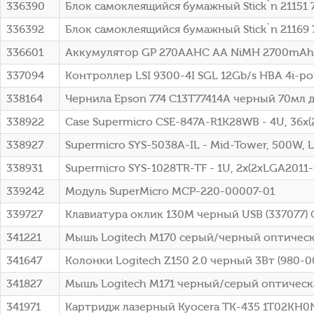
336390
Блок самоклеящийся бумажный Stick`n 21151 
336392
Блок самоклеящийся бумажный Stick`n 21169
336601
Аккумулятор GP 270AAHC AA NiMH 2700mAh 
337094
Контроллер LSI 9300-4I SGL 12Gb/s HBA 4i-por
338164
Чернила Epson 774 C13T77414A черный 70мл 
338922
Case Supermicro CSE-847A-R1K28WB - 4U, 36x(2
338927
Supermicro SYS-5038A-IL - Mid-Tower, 500W, LG
338931
Supermicro SYS-1028TR-TF - 1U, 2x(2xLGA2011-r
339242
Модуль SuperMicro MCP-220-00007-01
339727
Клавиатура оклик 130M черный USB (337077)
341221
Мышь Logitech M170 серый/черный оптическая
341647
Колонки Logitech Z150 2.0 черный 3Вт (980-0
341827
Мышь Logitech M171 черный/серый оптическая
341971
Картридж лазерный Kyocera TK-435 1T02KH0NL