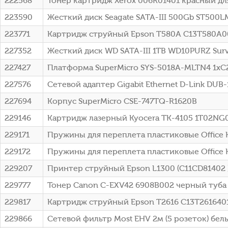
222568
Тонер картридж Xerox 006R01401 красный д
223590
Жесткий диск Seagate SATA-III 500Gb ST500LM
223771
Картридж струйный Epson T580A C13T580A00 
227352
Жесткий диск WD SATA-III 1TB WD10PURZ Surve
227427
Платформа SuperMicro SYS-5018A-MLTN4 1xC2
227576
Сетевой адаптер Gigabit Ethernet D-Link DUB
227694
Корпус SuperMicro CSE-747TQ-R1620B
229146
Картридж лазерный Kyocera TK-4105 1T02NG0
229171
Пружины для переплета пластиковые Office K
229172
Пружины для переплета пластиковые Office K
229207
Принтер струйный Epson L1300 (C11CD81402 
229777
Тонер Canon C-EXV42 6908B002 черный туба 
229817
Картридж струйный Epson T2616 C13T2616401
229866
Сетевой фильтр Most EHV 2м (5 розеток) бел