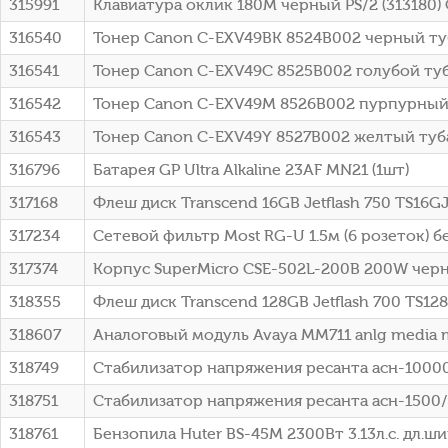
315991
Клавиатура оклик 180M черный PS/2 (313180)
316540
Тонер Canon C-EXV49BK 8524B002 черный туб
316541
Тонер Canon C-EXV49C 8525B002 голубой туб
316542
Тонер Canon C-EXV49M 8526B002 пурпурный 
316543
Тонер Canon C-EXV49Y 8527B002 желтый туба
316796
Батарея GP Ultra Alkaline 23AF MN21 (1шт)
317168
Флеш диск Transcend 16GB Jetflash 750 TS16
317234
Сетевой фильтр Most RG-U 1.5м (6 розеток) б
317374
Корпус SuperMicro CSE-502L-200B 200W чер
318355
Флеш диск Transcend 128GB Jetflash 700 TS1
318607
Аналоговый модуль Avaya MM711 anlg media 
318749
Стабилизатор напряжения ресанта асн-10000
318751
Стабилизатор напряжения ресанта асн-1500/
318761
Бензопила Huter BS-45M 2300Вт 3.13л.с. дл.шин