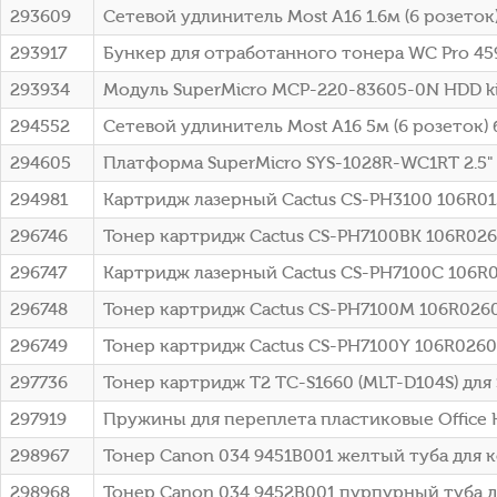
293609
Сетевой удлинитель Most A16 1.6м (6 розеток
293917
Бункер для отработанного тонера WC Pro 459
293934
Модуль SuperMicro MCP-220-83605-0N HDD ki
294552
Сетевой удлинитель Most A16 5м (6 розеток)
294605
Платформа SuperMicro SYS-1028R-WC1RT 2.5" 
294981
Картридж лазерный Cactus CS-PH3100 106R013
296746
Тонер картридж Cactus CS-PH7100BK 106R0261
296747
Картридж лазерный Cactus CS-PH7100C 106R02
296748
Тонер картридж Cactus CS-PH7100M 106R02607
296749
Тонер картридж Cactus CS-PH7100Y 106R02608
297736
Тонер картридж T2 TC-S1660 (MLT-D104S) для 
297919
Пружины для переплета пластиковые Office Ki
298967
Тонер Canon 034 9451B001 желтый туба для к
298968
Тонер Canon 034 9452B001 пурпурный туба дл