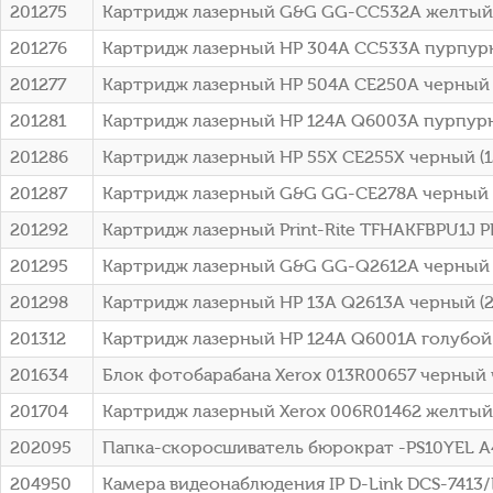
201275
Картридж лазерный G&G GG-CC532A желтый (
201276
Картридж лазерный HP 304A CC533A пурпурн
201277
Картридж лазерный HP 504A CE250A черный 
201281
Картридж лазерный HP 124A Q6003A пурпурн
201286
Картридж лазерный HP 55X CE255X черный (12
201287
Картридж лазерный G&G GG-CE278A черный (2
201292
Картридж лазерный Print-Rite TFHAKFBPU1J P
201295
Картридж лазерный G&G GG-Q2612A черный (20
201298
Картридж лазерный HP 13A Q2613A черный (25
201312
Картридж лазерный HP 124A Q6001A голубой 
201634
Блок фотобарабана Xerox 013R00657 черный ч
201704
Картридж лазерный Xerox 006R01462 желтый (
202095
Папка-скоросшиватель бюрократ -PS10YEL A4
204950
Камера видеонаблюдения IP D-Link DCS-7413/