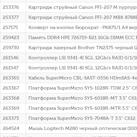
253376
Картридж струйный Canon PFI-207 M пурпурны
253377
Картридж струйный Canon PFI-207 MBK 8788B
257175
Конверт на кнопке бюрократ -PK875/1 A4 вер
259423
Память DDR4 HPE 726719-B21 16Gb DIMM ECC 
259730
Картридж лазерный Brother TN2375 черный (
261546
Контроллер LSI 9341-4I SGL 12Gb/s RAID 0/1/10
261547
Контроллер LSI 9341-8I SGL 12Gb/s RAID 0/1/10
263365
Кабель SuperMicro CBL-SAST-0556 HDmSAS-4
263367
Платформа SuperMicro SYS-1028R-TDW 2.5" C
263368
Платформа SuperMicro SYS-6018R-MT 3.5" C61
263369
Платформа SuperMicro SYS-6018R-MTR 3.5" C
263373
Платформа SuperMicro SYS-7048A-T 3.5" С612
264524
Мышь Logitech M280 черный оптическая (1000d