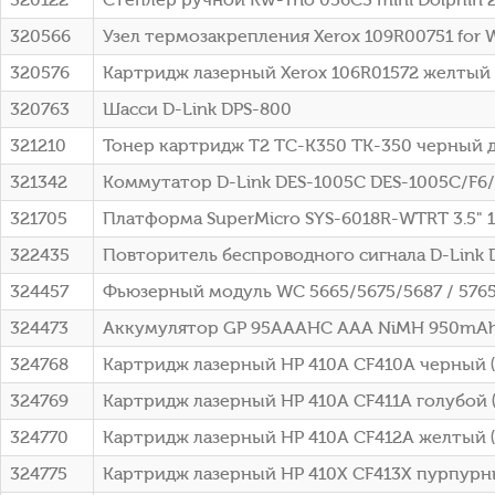
320566
Узел термозакрепления Xerox 109R00751 for 
320576
Картридж лазерный Xerox 106R01572 желтый (1
320763
Шасси D-Link DPS-800
321210
Тонер картридж T2 TC-K350 TK-350 черный 
321342
Коммутатор D-Link DES-1005C DES-1005C/F6
321705
Платформа SuperMicro SYS-6018R-WTRT 3.5" 
322435
Повторитель беспроводного сигнала D-Link 
324457
Фьюзерный модуль WC 5665/5675/5687 / 5765
324473
Аккумулятор GP 95AAAHC AAA NiMH 950mAh 
324768
Картридж лазерный HP 410A CF410A черный (2
324769
Картридж лазерный HP 410A CF411A голубой (
324770
Картридж лазерный HP 410A CF412A желтый (2
324775
Картридж лазерный HP 410X CF413X пурпурны