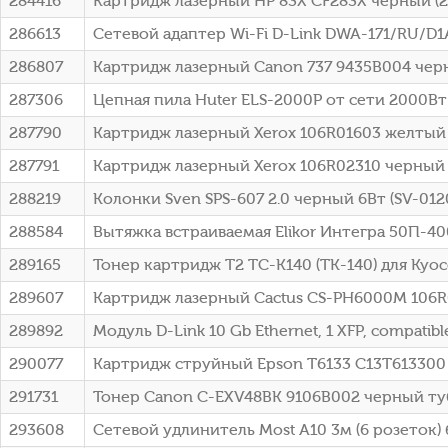
284416
Картридж лазерный HP 83X CF283X черный (22
286613
Сетевой адаптер Wi-Fi D-Link DWA-171/RU/D1A 
286807
Картридж лазерный Canon 737 9435B004 черны
287306
Цепная пила Huter ELS-2000P от сети 2000Вт 
287790
Картридж лазерный Xerox 106R01603 желтый (
287791
Картридж лазерный Xerox 106R02310 черный (
288219
Колонки Sven SPS-607 2.0 черный 6Вт (SV-012
288584
Вытяжка встраиваемая Elikor Интегра 50П-40
289165
Тонер картридж T2 TC-K140 (TK-140) для Kyoce
289607
Картридж лазерный Cactus CS-PH6000M 106R01
289892
Модуль D-Link 10 Gb Ethernet, 1 XFP, compatibl
290077
Картридж струйный Epson T6133 C13T613300 п
291731
Тонер Canon C-EXV48BK 9106B002 черный туба
293608
Сетевой удлинитель Most A10 3м (6 розеток) б