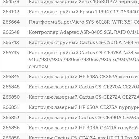
264578
Картридж лазерный Xerox 106R01277 черный д
265102
Картридж струйный Epson T1594 C13T15944010
265664
Платформа SuperMicro SYS-6018R-WTR 3.5" C
266548
Контроллер Adaptec ASR-8405 SGL RAID 0/1/1E
266742
Картридж струйный Cactus CS-C5016A №84 че
266743
Картридж струйный Cactus CS-C6578A №78 мн
916c/920/920c/920cvr/920cw/920cxi/930/930
с чипом
266845
Картридж лазерный HP 648A CE262A желтый (
266848
Картридж лазерный Cactus CS-CE270A CE270A 
266850
Картридж лазерный Cactus CS-CE272A CE272A 
266851
Картридж лазерный HP 650A CE273A пурпурны
266853
Картридж лазерный Cactus CS-CE390A CE390
266856
Картридж лазерный HP 305A CE411A голубой (
266858
Картридж Cactus CS-CE413A для HP CLJ Pro 30