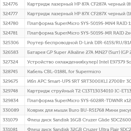
324776
Картридж лазерный HP 87A CF287A черный (85
324777
Картридж лазерный HP 87X CF287X черный (18
324780
Платформа SuperMicro SYS-5019S-MN4 RAID 
324781
Платформа SuperMicro SYS-5019S-MR RAID 2
325306
Роутер беспроводной D-Link DIR-615S/RU/B1
326583
Батарея GP Super Alkaline 27A MN27 (5шт) (GP 
327324
Устройство охлаждения(кулер) Intel E97379 So
328745
Кабель CBL-0188L for Supermicro
329675
Ибп APC Smart-UPS SRT SRT3000XLI 2700Вт 
329748
Картридж струйный T2 C13T13034010 IC-ET1
329834
Платформа SuperMicro SYS-6028R-TDWNR x12 3
330089
Коврик для мыши Buro BU-R51768 Мини рис
331079
Флеш диск Sandisk 16GB Cruzer Glide SDCZ60
331081
Флеш диск Sandisk 32GB Cruzer Ultra Flair 