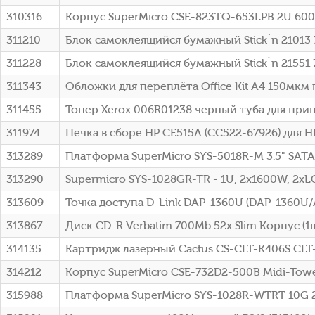
310316
Корпус SuperMicro CSE-823TQ-653LPB 2U 60
311210
Блок самоклеящийся бумажный Stick`n 21013 7
311228
Блок самоклеящийся бумажный Stick`n 21551
311343
Обложки для переплёта Office Kit A4 150мкм
311455
Тонер Xerox 006R01238 черный туба для при
311974
Печка в сборе HP CE515A (CC522-67926) для H
313289
Платформа SuperMicro SYS-5018R-M 3.5" SATA
313290
Supermicro SYS-1028GR-TR - 1U, 2x1600W, 2xLG
313609
Точка доступа D-Link DAP-1360U (DAP-1360U
313867
Диск CD-R Verbatim 700Mb 52x Slim Корпус (1ш
314135
Картридж лазерный Cactus CS-CLT-K406S CLT
314212
Корпус SuperMicro CSE-732D2-500B Midi-Tow
315988
Платформа SuperMicro SYS-1028R-WTRT 10G 