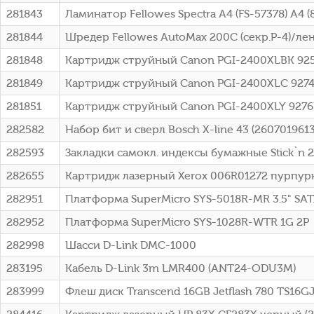
281843
Ламинатор Fellowes Spectra A4 (FS-57378) A4 
281844
Шредер Fellowes AutoMax 200C (секр.P-4)/лен
281848
Картридж струйный Canon PGI-2400XLBK 92
281849
Картридж струйный Canon PGI-2400XLC 9274
281851
Картридж струйный Canon PGI-2400XLY 9276
282582
Набор бит и сверл Bosch X-line 43 (260701961
282593
Закладки самокл. индексы бумажные Stick`n 
282655
Картридж лазерный Xerox 006R01272 пурпурн
282951
Платформа SuperMicro SYS-5018R-MR 3.5" SAT
282952
Платформа SuperMicro SYS-1028R-WTR 1G 2P
282998
Шасси D-Link DMC-1000
283195
Кабель D-Link 3m LMR400 (ANT24-ODU3M)
283999
Флеш диск Transcend 16GB Jetflash 780 TS16