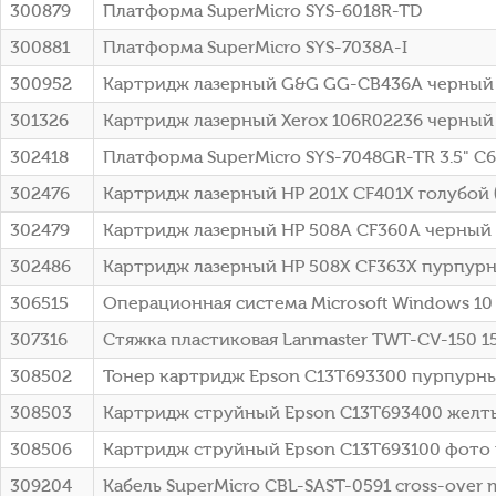
300879
Платформа SuperMicro SYS-6018R-TD
300881
Платформа SuperMicro SYS-7038A-I
300952
Картридж лазерный G&G GG-CB436A черный (2
301326
Картридж лазерный Xerox 106R02236 черный 
302418
Платформа SuperMicro SYS-7048GR-TR 3.5" C
302476
Картридж лазерный HP 201X CF401X голубой (
302479
Картридж лазерный HP 508A CF360A черный (
302486
Картридж лазерный HP 508X CF363X пурпурны
306515
Операционная система Microsoft Windows 10 P
307316
Стяжка пластиковая Lanmaster TWT-CV-150 1
308502
Тонер картридж Epson C13T693300 пурпурн
308503
Картридж струйный Epson C13T693400 желт
308506
Картридж струйный Epson C13T693100 фото 
309204
Кабель SuperMicro CBL-SAST-0591 cross-over 