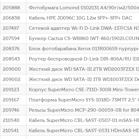
205888
Фотобумага Lomond 0102131 A4/90г/м2/500л
206838
Кабель HPE JD096C 10G 1.2м SFP+-SFP+ DAC
207497
Сетевой адаптер Wi-Fi D-Link DWA-137/C1A N30
207594
Бункер Cactus CS-WB860 (WT-860/1902LC0UN0)
208376
Блок фотобарабана Xerox 013R00659 пурпурны
208543
Роутер беспроводной D-Link DIR-806A/RU (D
209000
Жесткий диск WD SATA-III 2TB WD2003FZEX De
209002
Жесткий диск WD SATA-III 1TB WD1003FZEX Des
209123
Корпус SuperMicro CSE-731D-300B Mini-Towe
209167
Платформа SuperMicro SYS-1018D-73MTF 2.5" 
209746
Рельсы SuperMicro MCP-290-00059-0B for 80
210540
Кабель SuperMicro CBL-SAST-0507-01 mSAS-
210541
Кабель SuperMicro CBL-SAST-0531 HDmSAS-H