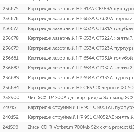
236675
Картридж лазерный HP 312A CF383A пурпурный
236676
Картридж лазерный HP 652A CF320A черный (
236677
Картридж лазерный HP 653A CF321A голубой 
236678
Картридж лазерный HP 653A CF322A желтый (
236679
Картридж лазерный HP 653A CF323A пурпурны
236681
Картридж лазерный HP 654A CF331A голубой 
236682
Картридж лазерный HP 654A CF332A желтый 
236683
Картридж лазерный HP 654A CF333A пурпурн
236684
Картридж лазерный HP CF330X черный (2050
238900
Чип SCX-D4200A для картриджа Samsung SC
240151
Картридж струйный HP 951 CN051AE пурпурны
240152
Картридж струйный HP 951 CN052AE желтый (7
241598
Диск CD-R Verbatim 700Mb 52x extra protect (10