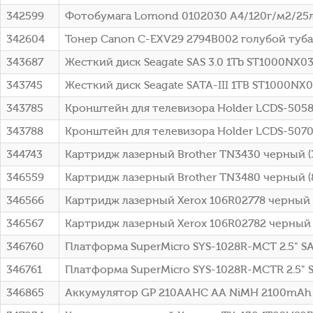
342599
Фотобумага Lomond 0102030 A4/120г/м2/25л
342604
Тонер Canon C-EXV29 2794B002 голубой туба
343687
Жесткий диск Seagate SAS 3.0 1Tb ST1000NX033
343745
Жесткий диск Seagate SATA-III 1TB ST1000NX03
343785
Кронштейн для телевизора Holder LCDS-5058
343788
Кронштейн для телевизора Holder LCDS-5070
344743
Картридж лазерный Brother TN3430 черный 
346559
Картридж лазерный Brother TN3480 черный 
346566
Картридж лазерный Xerox 106R02778 черный (
346567
Картридж лазерный Xerox 106R02782 черный д
346760
Платформа SuperMicro SYS-1028R-MCT 2.5" SA
346761
Платформа SuperMicro SYS-1028R-MCTR 2.5" 
346865
Аккумулятор GP 210AAHC AA NiMH 2100mAh 