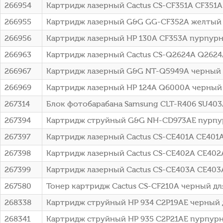
266954
Картридж лазерный Cactus CS-CF351A CF351A 
266955
Картридж лазерный G&G GG-CF352A желтый (
266956
Картридж лазерный HP 130A CF353A пурпурн
266963
Картридж лазерный Cactus CS-Q2624A Q2624A 
266967
Картридж лазерный G&G NT-Q5949A черный (2
266969
Картридж лазерный HP 124A Q6000A черный (
267314
Блок фотобарабана Samsung CLT-R406 SU403A
267394
Картридж струйный G&G NH-CD973AE пурпурный
267397
Картридж лазерный Cactus CS-CE401A CE401A 
267398
Картридж лазерный Cactus CS-CE402A CE402A 
267399
Картридж лазерный Cactus CS-CE403A CE403A
267580
Тонер картридж Cactus CS-CF210A черный для 
268338
Картридж струйный HP 934 C2P19AE черный д
268341
Картридж струйный HP 935 C2P21AE пурпурн