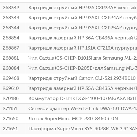
268342
Картридж струйный HP 935 C2P22AE желтый д
268343
Картридж струйный HP 935XL C2P24AE голубо
268344
Картридж струйный HP 935XL C2P25AE пурпур
268854
Картридж лазерный HP 36A CB436A черный (2
268867
Картридж лазерный HP 131A CF213A пурпурны
268881
Чип Cactus (CS-CHIP-D101S) для Samsung ML-2
268884
Чип Cactus (CS-CHIP-D205E) для Samsung ML-
269468
Картридж струйный Canon CLI-521 2934B010
269610
Картридж лазерный HP 35A CB435A черный (15
270186
Коммутатор D-Link DGS-1100-10/ME/A2A 8x1Г
271151
Сетевой адаптер Wi-Fi D-Link DWA-131 DWA-131
271650
Лоток SuperMicro MCP-220-84605-0N
271651
Платформа SuperMicro SYS-5028R-WR 3.5" SAS