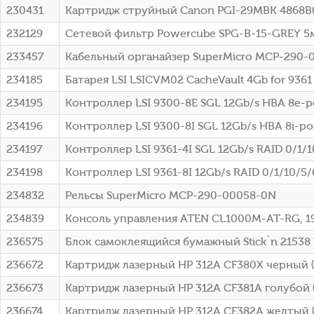
230431
Картридж струйный Canon PGI-29MBK 4868B0
232129
Сетевой фильтр Powercube SPG-B-15-GREY 5м 
233457
Кабельный органайзер SuperMicro MCP-290-0
234185
Батарея LSI LSICVM02 CacheVault 4Gb for 9361 s
234195
Контроллер LSI 9300-8E SGL 12Gb/s HBA 8e-po
234196
Контроллер LSI 9300-8I SGL 12Gb/s HBA 8i-por
234197
Контроллер LSI 9361-4I SGL 12Gb/s RAID 0/1/10
234198
Контроллер LSI 9361-8I 12Gb/s RAID 0/1/10/5/6
234832
Рельсы SuperMicro MCP-290-00058-0N
234839
Консоль управления ATEN CL1000M-AT-RG, 19
236575
Блок самоклеящийся бумажный Stick`n 21538 
236672
Картридж лазерный HP 312A CF380X черный (4
236673
Картридж лазерный HP 312A CF381A голубой (
236674
Картридж лазерный HP 312A CF382A желтый (2