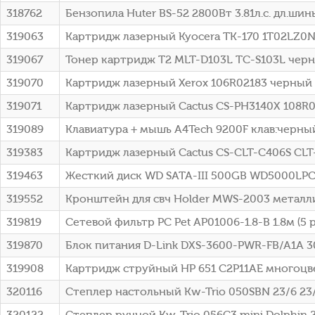
318762
Бензопила Huter BS-52 2800Вт 3.81л.с. дл.шины
319063
Картридж лазерный Kyocera TK-170 1T02LZ0NL
319067
Тонер картридж T2 MLT-D103L TC-S103L чер
319070
Картридж лазерный Xerox 106R02183 черный (
319071
Картридж лазерный Cactus CS-PH3140X 108R00
319089
Клавиатура + мышь A4Tech 9200F клав:черны
319383
Картридж лазерный Cactus CS-CLT-C406S CLT
319463
Жесткий диск WD SATA-III 500GB WD5000LPCX
319552
Кронштейн для свч Holder MWS-2003 металл
319819
Сетевой фильтр PC Pet AP01006-1.8-B 1.8м (5 
319870
Блок питания D-Link DXS-3600-PWR-FB/A1A 300
319908
Картридж струйный HP 651 C2P11AE многоцвет
320116
Степлер настольный Kw-Trio 050SBN 23/6 23/
320122
Степлер ручной Kw-Trio 056C3 mini Dolphin 