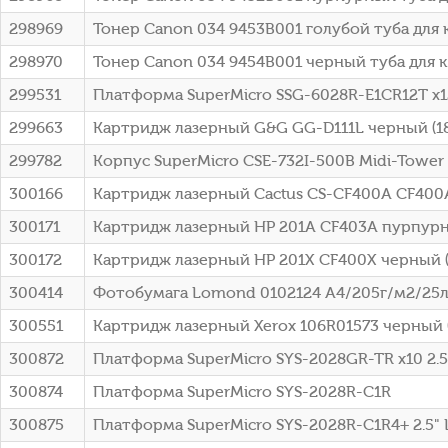
298969
Тонер Canon 034 9453B001 голубой туба для к
298970
Тонер Canon 034 9454B001 черный туба для к
299531
Платформа SuperMicro SSG-6028R-E1CR12T x1
299663
Картридж лазерный G&G GG-D111L черный (18
299782
Корпус SuperMicro CSE-732I-500B Midi-Towe
300166
Картридж лазерный Cactus CS-CF400A CF400
300171
Картридж лазерный HP 201A CF403A пурпурны
300172
Картридж лазерный HP 201X CF400X черный (
300414
Фотобумага Lomond 0102124 A4/205г/м2/25л
300551
Картридж лазерный Xerox 106R01573 черный (
300872
Платформа SuperMicro SYS-2028GR-TR x10 2.5
300874
Платформа SuperMicro SYS-2028R-C1R
300875
Платформа SuperMicro SYS-2028R-C1R4+ 2.5" 