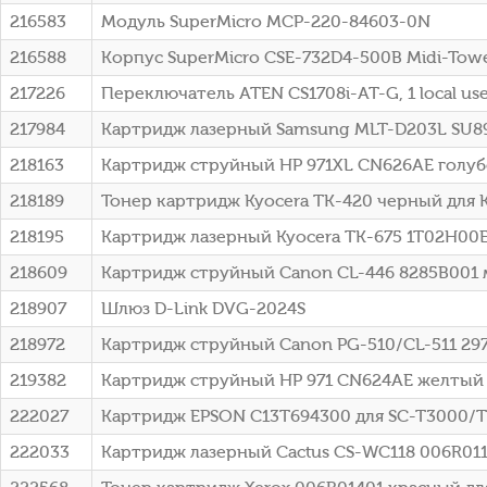
216583
Модуль SuperMicro MCP-220-84603-0N
216588
Корпус SuperMicro CSE-732D4-500B Midi-Tow
217226
Переключатель ATEN CS1708i-AT-G, 1 local us
217984
Картридж лазерный Samsung MLT-D203L SU89
218163
Картридж струйный HP 971XL CN626AE голуб
218189
Тонер картридж Kyocera TK-420 черный для Ky
218195
Картридж лазерный Kyocera TK-675 1T02H00E
218609
Картридж струйный Canon CL-446 8285B001
218907
Шлюз D-Link DVG-2024S
218972
Картридж струйный Canon PG-510/CL-511 29
219382
Картридж струйный HP 971 CN624AE желтый 
222027
Картридж EPSON C13T694300 для SC-T3000/T
222033
Картридж лазерный Cactus CS-WC118 006R0117