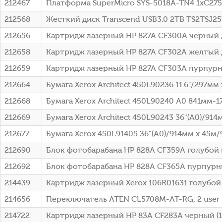
212467
Платформа SuperMicro SYS-5018A-TN4 1xC2750
212568
Жесткий диск Transcend USB3.0 2TB TS2TSJ25
212656
Картридж лазерный HP 827A CF300A черный д
212658
Картридж лазерный HP 827A CF302A желтый д
212659
Картридж лазерный HP 827A CF303A пурпурн
212664
Бумага Xerox Architect 450L90236 11.6"/297мм
212668
Бумага Xerox Architect 450L90240 A0 841мм-
212669
Бумага Xerox Architect 450L90243 36"(A0)/914
212677
Бумага Xerox 450L91405 36"(A0)/914мм х 45м
212690
Блок фотобарабана HP 828A CF359A голубой 
212692
Блок фотобарабана HP 828A CF365A пурпурны
214439
Картридж лазерный Xerox 106R01631 голубой 
214656
Переключатель ATEN CL5708M-AT-RG, 2 user к
214722
Картридж лазерный HP 83A CF283A черный (1