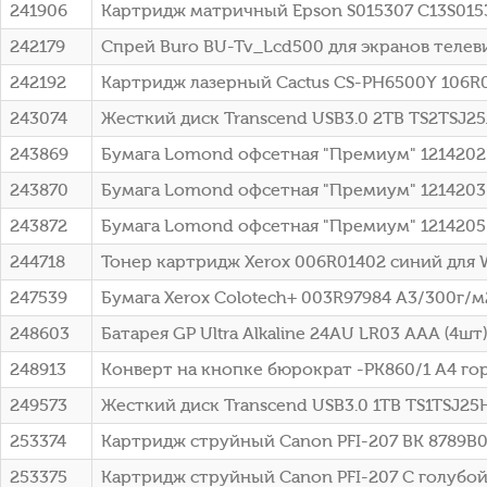
241906
Картридж матричный Epson S015307 C13S015
242179
Спрей Buro BU-Tv_Lcd500 для экранов теле
242192
Картридж лазерный Cactus CS-PH6500Y 106R01
243074
Жесткий диск Transcend USB3.0 2TB TS2TSJ25A
243869
Бумага Lomond офсетная "Премиум" 1214202 
243870
Бумага Lomond офсетная "Премиум" 1214203 
243872
Бумага Lomond офсетная "Премиум" 1214205 
244718
Тонер картридж Xerox 006R01402 синий для
247539
Бумага Xerox Colotech+ 003R97984 A3/300г/м
248603
Батарея GP Ultra Alkaline 24AU LR03 AAA (4ш
248913
Конверт на кнопке бюрократ -PK860/1 A4 гор
249573
Жесткий диск Transcend USB3.0 1TB TS1TSJ25H
253374
Картридж струйный Canon PFI-207 BK 8789B0
253375
Картридж струйный Canon PFI-207 C голубой 