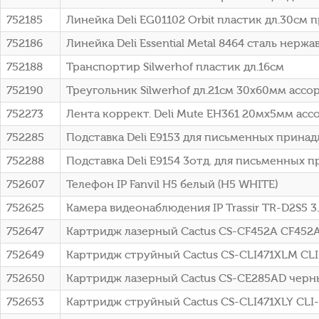
752185
Линейка Deli EG01102 Orbit пластик дл.30см
752186
Линейка Deli Essential Metal 8464 сталь нерж
752188
Транспортир Silwerhof пластик дл.16см
752190
Треугольник Silwerhof дл.21см 30х60мм ассо
752273
Лента коррект. Deli Mute EH361 20мх5мм асс
752285
Подставка Deli E9153 для письменных прина
752288
Подставка Deli E9154 3отд. для письменных
752607
Телефон IP Fanvil H5 белый (H5 WHITE)
752625
Камера видеонаблюдения IP Trassir TR-D2S5 3.
752647
Картридж лазерный Cactus CS-CF452A CF452A
752649
Картридж струйный Cactus CS-CLI471XLM CL
752650
Картридж лазерный Cactus CS-CE285AD черный
752653
Картридж струйный Cactus CS-CLI471XLY CLI