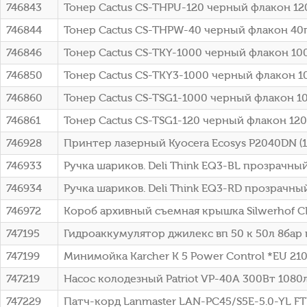
746843
Тонер Cactus CS-THPU-120 черный флакон 12
746844
Тонер Cactus CS-THPW-40 черный флакон 40гр
746846
Тонер Cactus CS-TKY-1000 черный флакон 1000
746850
Тонер Cactus CS-TKY3-1000 черный флакон 10
746860
Тонер Cactus CS-TSG1-1000 черный флакон 1
746861
Тонер Cactus CS-TSG1-120 черный флакон 12
746928
Принтер лазерный Kyocera Ecosys P2040DN (
746933
Ручка шариков. Deli Think EQ3-BL прозрачный
746934
Ручка шариков. Deli Think EQ3-RD прозрачный
746972
Короб архивный съемная крышка Silwerhof 
747195
Гидроаккумулятор джилекс вп 50 к 50л 8бар 
747199
Минимойка Karcher K 5 Power Control *EU 2100
747219
Насос колодезный Patriot VP-40A 300Вт 1080
747229
Патч-корд Lanmaster LAN-PC45/S5E-5.0-YL FTP