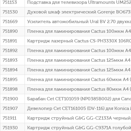
751153
Подставка для телевизора Ultramounts UM25
751530
Духовой шкаф электрический Gorenje BO67
751669
Усилитель автомобильный Ural BV 2.70 двух
751890
Пленка для ламинирования Cactus 100мкм A4
751891
Картридж лазерный Cactus CS-PH3330X 106R03
751892
Пленка для ламинирования Cactus 100мкм A4
751893
Пленка для ламинирования Cactus 125мкм A4
751894
Пленка для ламинирования Cactus 125мкм A4
751895
Пленка для ламинирования Cactus 60мкм A4 
751898
Пленка для ламинирования Cactus 80мкм A4 
751900
Барабан Cet CET101059 (NP0385B002) для Ca
751907
Девелопер Cet CET161005 (DV-116) для Konica 
751911
Картридж струйный G&G GG-CZ133A черный (
751930
Картридж струйный G&G GG-C9371A голубой (130