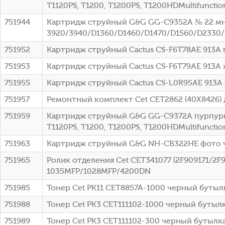
T1120PS, T1200, T1200PS, T1200HDMultifunctio
751944
Картридж струйный G&G GG-C9352A № 22 мно
3920/3940/D1360/D1460/D1470/D1560/D2330/D
751952
Картридж струйный Cactus CS-F6T78AE 913A 
751953
Картридж струйный Cactus CS-F6T79AE 913A 
751955
Картридж струйный Cactus CS-L0R95AE 913A
751957
Ремонтный комплект Cet CET2862 (40X8426)
751959
Картридж струйный G&G GG-C9372A пурпурный (1
T1120PS, T1200, T1200PS, T1200HDMultifunctio
751963
Картридж струйный G&G NH-CB322HE фото че
751965
Ролик отделения Cet CET341077 (2F909171/2F
1035MFP/1028MFP/4200DN
751985
Тонер Cet PK11 CET8857A-1000 черный бутыл
751988
Тонер Cet PK3 CET111102-1000 черный бутыл
751989
Тонер Cet PK3 CET111102-300 черный бутылк