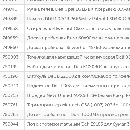
749740
Ручка гелев. Deli Upal EG11-BK т.серый d 0.7мм
749788
Память DDR4 32GB 2666MHz Patriot PSD432G266
749852
Стиратель Silwerhof Classic для досок пласт
749859
Доска пробковая Buro 60x90см алюминиевая
749860
Доска пробковая Silwerhof 45x60см алюмини
750093
Точилка для карандашей механическая Deli 0
750195
Набор для черчения Deli EG30304 корпус асс
750196
Циркуль Deli EG20002 в компл.:набор грифел
750243
Подставка Deli E908 для письменных принад
750753
Шредер New United M2250HS+ белый (секр.P-7
750761
Термопринтер Mertech G58 (1007) 203dpi 100
750765
Детектор банкнот Dors 1000M3 просмотровы
750844
Лоток горизонтальный Deli E9183 для бумаг