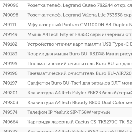
749096
Розетка телеф. Legrand Quteo 782244 откр. с
749098
Розетка телеф. Legrand Valena Life 753538 ск
749111
Мфу лазерный Pantum CM1100DN A4 Duplex N
749149
Мышь A4Tech Fstyler FB35C серый/черный опт
749182
Устройство чтения карт памяти USB Type-C 
749183
Коврик для мыши Buro BU-R51748 Мини рису
749195
Пневматический очиститель Buro BU-air для
749196
Пневматический очиститель Buro BU-AIR720
749197
Салфетки Buro BU-Tscrl для экранов ЭЛТ м
749201
Клавиатура A4Tech Fstyler FBK25 белый/серый
749203
Клавиатура A4Tech Bloody B800 Dual Color м
749574
Телефон IP Yealink SIP-T58W черный
749664
Картридж лазерный Cactus CS-TK5270C TK-527
749722
Клавиатура A4Tech Fstyler FX50 серый USB sli