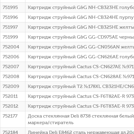
751995
Картридж струйный G&G NH-CB323HE голубой 
751996
Картридж струйный G&G NH-CB324HE пурпурн
751997
Картридж струйный G&G NH-CB325HE желтый 
751999
Картридж струйный G&G GG-CD975AE черный (
752004
Картридж струйный G&G GG-CN056AN желтый (
752006
Картридж струйный G&G GG-CN626AE голубой
752007
Картридж струйный Cactus CS-CN627AE №971X
752008
Картридж струйный Cactus CS-CN628AE №971X
752009
Картридж струйный T2 №178XL CB321HE/CN68
752011
Картридж струйный Cactus CS-F6T82AE-R 973X
752012
Картридж струйный Cactus CS-F6T83AE-R 973X
752177
Доска стеклянная Deli 8738 стеклянная белы
маркера/стиратель
752184
Линейка Deli E8462 сталь нержавеющая дл.20