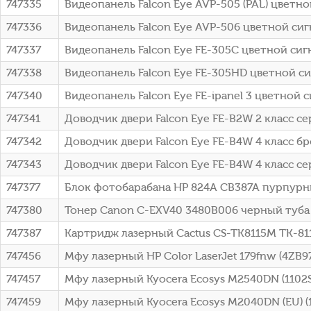
747335
Видеопанель Falcon Eye AVP-505 (PAL) цветн
747336
Видеопанель Falcon Eye AVP-506 цветной си
747337
Видеопанель Falcon Eye FE-305C цветной сигн
747338
Видеопанель Falcon Eye FE-305HD цветной си
747340
Видеопанель Falcon Eye FE-ipanel 3 цветной
747341
Доводчик двери Falcon Eye FE-B2W 2 класс с
747342
Доводчик двери Falcon Eye FE-B4W 4 класс бр
747343
Доводчик двери Falcon Eye FE-B4W 4 класс с
747377
Блок фотобарабана HP 824A CB387A пурпурн
747380
Тонер Canon C-EXV40 3480B006 черный туба дл
747387
Картридж лазерный Cactus CS-TK8115M TK-811
747456
Мфу лазерный HP Color LaserJet 179fnw (4ZB9
747457
Мфу лазерный Kyocera Ecosys M2540DN (1102
747459
Мфу лазерный Kyocera Ecosys M2040DN (EU) (