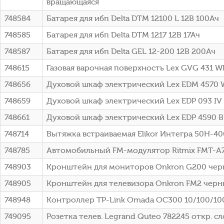
вращающаяся
748584
Батарея для ибп Delta DTM 12100 L 12В 100Ач
748585
Батарея для ибп Delta DTM 1217 12В 17Ач
748587
Батарея для ибп Delta GEL 12-200 12В 200Ач
748615
Газовая варочная поверхность Lex GVG 431 
748656
Духовой шкаф электрический Lex EDM 4570 
748659
Духовой шкаф электрический Lex EDP 093 IV
748661
Духовой шкаф электрический Lex EDP 4590 
748714
Вытяжка встраиваемая Elikor Интегра 50Н-40
748785
Автомобильный FM-модулятор Ritmix FMT-A74
748903
Кронштейн для мониторов Onkron G200 черны
748905
Кронштейн для телевизора Onkron FM2 черн
748948
Контроллер TP-Link Omada OC300 10/100/1
749095
Розетка телев. Legrand Quteo 782245 откр. с