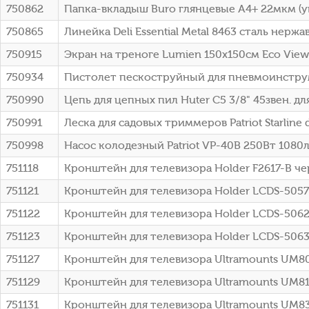
750862
Папка-вкладыш Buro глянцевые A4+ 22мкм (уп
750865
Линейка Deli Essential Metal 8463 сталь нерж
750915
Экран на треноге Lumien 150x150см Eco View
750934
Пистолет пескоструйный для пневмоинструме
750990
Цепь для цепных пил Huter C5 3/8" 45звен. для
750991
Леска для садовых триммеров Patriot Starline 
750998
Насос колодезный Patriot VP-40В 250Вт 1080
751118
Кронштейн для телевизора Holder F2617-B ч
751121
Кронштейн для телевизора Holder LCDS-5057
751122
Кронштейн для телевизора Holder LCDS-5062
751123
Кронштейн для телевизора Holder LCDS-5063
751127
Кронштейн для телевизора Ultramounts UM8
751129
Кронштейн для телевизора Ultramounts UM81
751131
Кронштейн для телевизора Ultramounts UM83