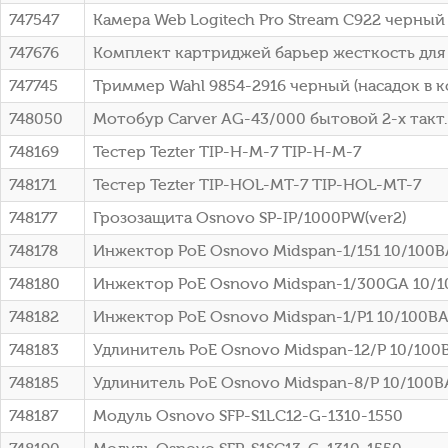
747547
Камера Web Logitech Pro Stream C922 черный
747676
Комплект картриджей барьер жесткость для к
747745
Триммер Wahl 9854-2916 черный (насадок в к
748050
Мотобур Carver AG-43/000 бытовой 2-х такт. 
748169
Тестер Tezter TIP-H-M-7 TIP-H-M-7
748171
Тестер Tezter TIP-HOL-MT-7 TIP-HOL-MT-7
748177
Грозозащита Osnovo SP-IP/1000PW(ver2)
748178
Инжектор PoE Osnovo Midspan-1/151 10/100BA
748180
Инжектор PoE Osnovo Midspan-1/300GA 10/1
748182
Инжектор PoE Osnovo Midspan-1/P1 10/100BA
748183
Удлинитель PoE Osnovo Midspan-12/P 10/100
748185
Удлинитель PoE Osnovo Midspan-8/P 10/100B
748187
Модуль Osnovo SFP-S1LC12-G-1310-1550