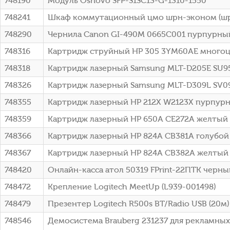
748190
Модуль Osnovo SFP-S1SC13-G-1310-1550
748241
Шкаф коммутационный цмо шрн-эконом (шрн-э
748290
Чернила Canon GI-490M 0665C001 пурпурны
748316
Картридж струйный HP 305 3YM60AE многоцве
748318
Картридж лазерный Samsung MLT-D205E SU953
748326
Картридж лазерный Samsung MLT-D309L SV097
748355
Картридж лазерный HP 212X W2123X пурпурный
748359
Картридж лазерный HP 650A CE272A желтый (
748366
Картридж лазерный HP 824A CB381A голубой 
748367
Картридж лазерный HP 824A CB382A желтый 
748420
Онлайн-касса атол 50319 FPrint-22ПТК черны
748472
Крепление Logitech MeetUp (L939-001498)
748479
Презентер Logitech R500s BT/Radio USB (20м
748546
Демосистема Brauberg 231237 для рекламных