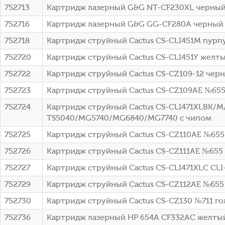
752713
Картридж лазерный G&G NT-CF230XL черный
752716
Картридж лазерный G&G GG-CF280A черный (2
752718
Картридж струйный Cactus CS-CLI451M пурпу
752720
Картридж струйный Cactus CS-CLI451Y желты
752722
Картридж струйный Cactus CS-CZ109-12 черн
752723
Картридж струйный Cactus CS-CZ109AE №655 
752724
Картридж струйный Cactus CS-CLI471XLBK/M
TS5040/MG5740/MG6840/MG7740 с чипом
752725
Картридж струйный Cactus CS-CZ110AE №655 г
752726
Картридж струйный Cactus CS-CZ111AE №655 п
752727
Картридж струйный Cactus CS-CLI471XLC CLI
752729
Картридж струйный Cactus CS-CZ112AE №655 ж
752730
Картридж струйный Cactus CS-CZ130 №711 гол
752736
Картридж лазерный HP 654A CF332AC желтый