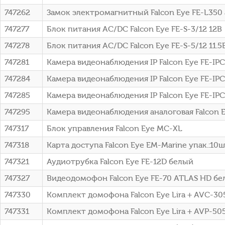
747262
Замок электромагнитный Falcon Eye FE-L35
747277
Блок питания AC/DC Falcon Eye FE-S-3/12 12В
747278
Блок питания AC/DC Falcon Eye FE-S-5/12 11.5В
747281
Камера видеонаблюдения IP Falcon Eye FE-IPC
747284
Камера видеонаблюдения IP Falcon Eye FE-IPC
747285
Камера видеонаблюдения IP Falcon Eye FE-IPC
747295
Камера видеонаблюдения аналоговая Falcon E
747317
Блок управления Falcon Eye MC-XL
747318
Карта доступа Falcon Eye EM-Marine упак.:10ш
747321
Аудиотрубка Falcon Eye FE-12D белый
747327
Видеодомофон Falcon Eye FE-70 ATLAS HD бел
747330
Комплект домофона Falcon Eye Lira + AVC-305
747331
Комплект домофона Falcon Eye Lira + AVP-505 