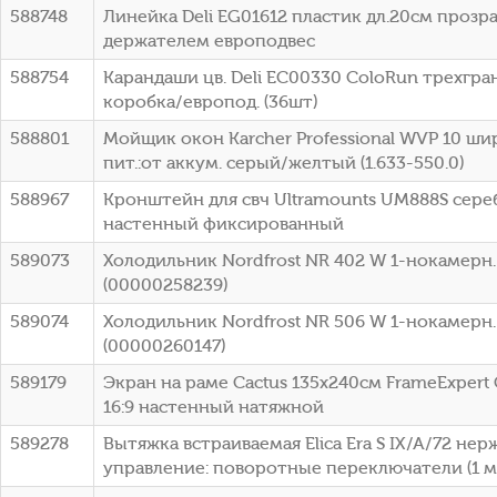
588748
Линейка Deli EG01612 пластик дл.20см прозр
держателем европодвес
588754
Карандаши цв. Deli EC00330 ColoRun трехгран
коробка/европод. (36шт)
588801
Мойщик окон Karcher Professional WVP 10 ши
пит.:от аккум. серый/желтый (1.633-550.0)
588967
Кронштейн для свч Ultramounts UM888S сере
настенный фиксированный
589073
Холодильник Nordfrost NR 402 W 1-нокамерн
(00000258239)
589074
Холодильник Nordfrost NR 506 W 1-нокамерн.
(00000260147)
589179
Экран на раме Cactus 135x240см FrameExpert
16:9 настенный натяжной
589278
Вытяжка встраиваемая Elica Era S IX/A/72 не
управление: поворотные переключатели (1 мо