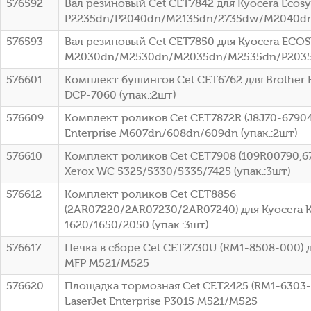
576592
Вал резиновый Cet CET7842 для Kyocera Ecosy
P2235dn/P2040dn/M2135dn/2735dw/M2040d
576593
Вал резиновый Cet CET7850 для Kyocera ECO
M2030dn/M2530dn/M2035dn/M2535dn/P203
576601
Комплект бушингов Cet CET6762 для Brother 
DCP-7060 (упак.:2шт)
576609
Комплект роликов Cet CET7872R (J8J70-67904
Enterprise M607dn/608dn/609dn (упак.:2шт)
576610
Комплект роликов Cet CET7908 (109R00790,6
Xerox WC 5325/5330/5335/7425 (упак.:3шт)
576612
Комплект роликов Cet CET8856
(2AR07220/2AR07230/2AR07240) для Kyocera 
1620/1650/2050 (упак.:3шт)
576617
Печка в сборе Cet CET2730U (RM1-8508-000) дл
MFP M521/M525
576620
Площадка тормозная Cet CET2425 (RM1-6303-
LaserJet Enterprise P3015 M521/M525