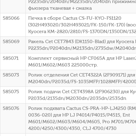
P2235dn/2040dn/M2235dn/2040dn прижимн
фьюзера тканевая + смазка
585066
Печка в сборе Cactus CS-FU-KYO-FS1120
(302H493020/302H493021/FK-150/FK-170) (восс
Kyocera KM-2820/2810/FS-1370DN/1350DN/13
585069
Ракель Cet CET7843 (DK1150-Blad) для Kyocera 
P2235dn/P2040dn/M2135dn/2735dw/M2040d
585071
Комплект сервисный HP CF065A для HP LaserJe
M601/M602/M603 225000стр.
585073
Ролик отделения Cet CET4322A (2F909171) для
M2040dn/P2035d/FS-1035MFP/1028MFP/4200
585075
Ролик подачи Cet CET4398A (2F906230) для Ky
P2035d/2135dn/M2030dn/2035dn/2535dn
585076
Ролик подхвата Cactus CS-PRA-HP-LJ4250 (R
0036-020) для HP LJ P4014/P4015/P4515, Ent
M601/M602/M603/M604/M605, Pro M701/M70
4200/4250/4300/4350, CLJ 4700/4730