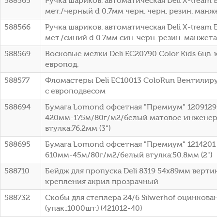
588565
Ручка шариков. автоматическая Deli X-tream
мет./черный d 0.7мм черн. черн. резин. манж
588566
Ручка шариков. автоматическая Deli X-tream 
мет./синий d 0.7мм син. черн. резин. манжета
588569
Восковые мелки Deli EC20790 Color Kids 6цв. 
европод.
588577
Фломастеры Deli EC10013 ColoRun Вентилиру
с европодвесом
588694
Бумага Lomond офсетная "Премиум" 1209129
420мм-175м/80г/м2/белый матовое инженер
втулка:76.2мм (3")
588695
Бумага Lomond офсетная "Премиум" 1214201 
610мм-45м/80г/м2/белый втулка:50.8мм (2")
588710
Бейдж для пропуска Deli 8319 54х89мм верти
крепления акрил прозрачный
588732
Скобы для степлера 24/6 Silwerhof оцинкова
(упак.:1000шт.) (421012-40)