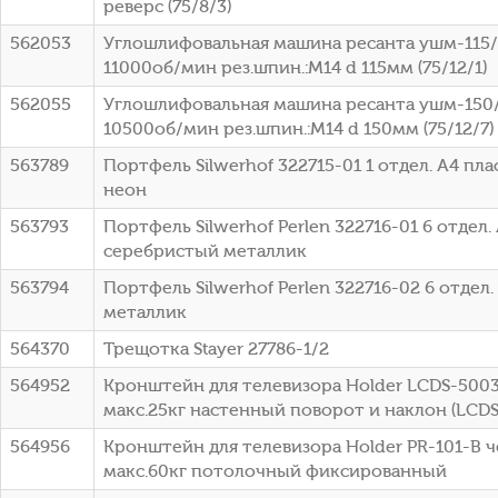
реверс (75/8/3)
562053
Углошлифовальная машина ресанта ушм-115
11000об/мин рез.шпин.:M14 d 115мм (75/12/1)
562055
Углошлифовальная машина ресанта ушм-150
10500об/мин рез.шпин.:M14 d 150мм (75/12/7)
563789
Портфель Silwerhof 322715-01 1 отдел. A4 пл
неон
563793
Портфель Silwerhof Perlen 322716-01 6 отдел.
серебристый металлик
563794
Портфель Silwerhof Perlen 322716-02 6 отдел
металлик
564370
Трещотка Stayer 27786-1/2
564952
Кронштейн для телевизора Holder LCDS-5003
макс.25кг настенный поворот и наклон (LCD
564956
Кронштейн для телевизора Holder PR-101-B ч
макс.60кг потолочный фиксированный