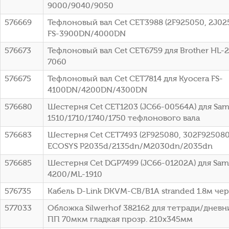
9000/9040/9050
576669
Тефлоновый вал Cet CET3988 (2F925050, 2J025
FS-3900DN/4000DN
576673
Тефлоновый вал Cet CET6759 для Brother HL-
7060
576675
Тефлоновый вал Cet CET7814 для Kyocera FS-
4100DN/4200DN/4300DN
576680
Шестерня Cet CET1203 (JC66-00564A) для Sa
1510/1710/1740/1750 тефлонового вала
576683
Шестерня Cet CET7493 (2F925080, 302F925080)
ECOSYS P2035d/2135dn/M2030dn/2035dn
576685
Шестерня Cet DGP7499 (JC66-01202A) для Sa
4200/ML-1910
576735
Кабель D-Link DKVM-CB/B1A stranded 1.8м че
577033
Обложка Silwerhof 382162 для тетради/дневн
ПП 70мкм гладкая прозр. 210x345мм