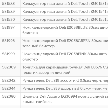
581528
Калькулятор настольный Deli Touch EM01531 
581529
Калькулятор настольный Deli Touch EM01541 
581530
Калькулятор настольный Deli Touch EM01551 
581997
Нож канцелярский Deli E2038BLUE 80мм шир
блистер
581998
Нож канцелярский Deli E2038GREEN 80мм ши
зеленый блистер
581999
Нож канцелярский Deli E2038PINK 80мм шир
блистер
582009
Точилка для карандашей ручная Deli E0576 Cu
пластик ассорти дисплей
582042
Ручка гелев. Deli S19 ассорти d 0.5мм черн. ч
582044
Ручка гелев. Deli S33 ассорти d 0.5мм черн. ч
582080
Циркуль Deli Accuro EG30994 корпус синий м
компл.:грифель