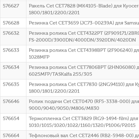
576627
Ракель Cet CET7828 (MK4105-Blade) для Kyocer
1800/1801/2200/2201
576628
Резинка Cet CET3659 (JC73-00239A) для Sams
576632
Резинка ролика Cet CET4322PT (2F909171/2BR0
FS-2000D/3900DN/4000DN/3920DN/4020DN
576633
Резинка ролика Cet CET4398BPT (2F906240) дл
1028MFP
576634
Резинка ролика Cet CET7806BPT (2HN06080) д
6025MFP/TASKalfa 255/305
576635
Резинка ролика Cet CET7830 (2NG94110) для K
1800/1801/2200/2201
576646
Ролик подачи Cet CET0470 (RF5-3338-000) для
9000/9040/9050/M806/M830
576654
Термопленка Cet CET3829 (RG9-1494-film) для
1010/1015/1020/1022/1160/1320/P1006/P2015
576664
Тефлоновый вал Cet CET2446 (RB2-5948-00) дл