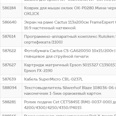
586184
Коврик для мыши оклик OK-P0280 Мини чер
OKLICK
586640
Экран на раме Cactus 113x200см FrameExpert
16:9 настенный натяжной
587614
Программно-аппаратный комплекс Rutoken S
сертификата (1100)
587622
Фотобумага Cactus CS-GA620050 10x15/200г
глянцевое для струйной печати
587627
Картридж матричный Epson S015327 C13S015
Epson FX-2190
587639
Кабель SuperMicro CBL-0237L
588094
Текстовыделитель Silwerhof Blaze 108036-06
наконечник 1-5мм оранжевый картон
588281
Ролик подачи Cet CET5845E (RM1-0037-000) д
4200/4300/4250/4350/P4015