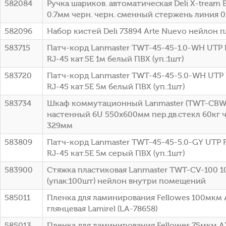
582084
Ручка шариков. автоматическая Deli X-tream
0.7мм черн. черн. сменный стержень линия 
582096
Набор кистей Deli 73894 Arte Nuevo нейлон п
583715
Патч-корд Lanmaster TWT-45-45-1.0-WH UTP R
RJ-45 кат.5E 1м белый ПВХ (уп.:1шт)
583720
Патч-корд Lanmaster TWT-45-45-5.0-WH UTP 
RJ-45 кат.5E 5м белый ПВХ (уп.:1шт)
583734
Шкаф коммутационный Lanmaster (TWT-CBW
настенный 6U 550x600мм пер.дв.стекл 60кг ч
329мм
583809
Патч-корд Lanmaster TWT-45-45-5.0-GY UTP R
RJ-45 кат.5E 5м серый ПВХ (уп.:1шт)
583900
Стяжка пластиковая Lanmaster TWT-CV-100 1
(упак:100шт) нейлон внутри помещений
585011
Пленка для ламинирования Fellowes 100мкм 
глянцевая Lamirel (LA-78658)
585013
Пленка для ламинирования Fellowes 75мкм A3