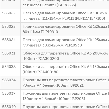
глянцевая Lamirel (LA-78655)
585022
Пленка для ламинирования Office Kit 100мкм 
глянцевая 111x154мм PLP111 (PLP111*154/100)
585023
Пленка для ламинирования Office Kit 125мкм 
80x111мм PLP10910
585024
Пленка для ламинирования Office Kit 125мкм 
глянцевая 303x426мм PLP10930
585031
Обложки для переплёта Office Kit A3 200мк
(100шт) PCA300200
585032
Обложки для переплёта Office Kit A4 180мкм
(100шт) PCA400180
585034
Пружины для переплета пластиковые Office K
70лист A4 белый (100шт) BP2021
585037
Пружины для переплета пластиковые Office Ki
130лист A4 белый (100шт) BP2051
585040
Пружины для переплета пластиковые Office K