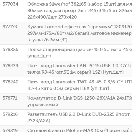
577034
Обложка Silwerhof 382165 (набор 15шт) для 
80мкм гладкая прозр. 3шт 245х345/5шт 226х
226х490/2шт 270х420
577175
Бумага Lomond офсетная "Премиум" 1209120
297мм-175м/80г/м2/белый матовое инженер
втулка:76.2мм (3")
578226
Полка стационарная цмо св-45 0.5U нагр.:45к
(упак.:1шт)
578239
Патч-корд Lanmaster LAN-PC45/U5E-1.0-GY UT
вилка RJ-45 кат.5E 1м серый LSZH (уп.:1шт)
578240
Патч-корд Lanmaster TWT-45-45-0.5/6-GY UTP
RJ-45 кат.6 0.5м серый ПВХ (уп.:1шт)
578771
Коммутатор D-Link DGS-1250-28X/A1A 24x1Гб
управляемый
579216
Разветвитель USB 2.0 D-Link DUB-2325 2порт.
2325/A2A)
579219
Сетевой фильтр Pilot m-MAX 10м (4 розетки) 