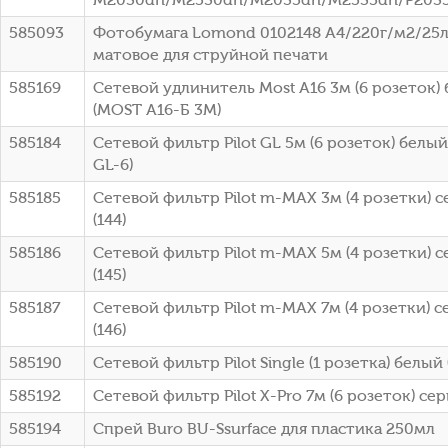
585093
Фотобумага Lomond 0102148 A4/220г/м2/25л
матовое для струйной печати
585169
Сетевой удлинитель Most A16 3м (6 розеток) 
(MOST A16-Б 3М)
585184
Сетевой фильтр Pilot GL 5м (6 розеток) белый
GL-6)
585185
Сетевой фильтр Pilot m-MAX 3м (4 розетки) с
(144)
585186
Сетевой фильтр Pilot m-MAX 5м (4 розетки) с
(145)
585187
Сетевой фильтр Pilot m-MAX 7м (4 розетки) с
(146)
585190
Сетевой фильтр Pilot Single (1 розетка) белый 
585192
Сетевой фильтр Pilot X-Pro 7м (6 розеток) сер
585194
Спрей Buro BU-Ssurface для пластика 250мл