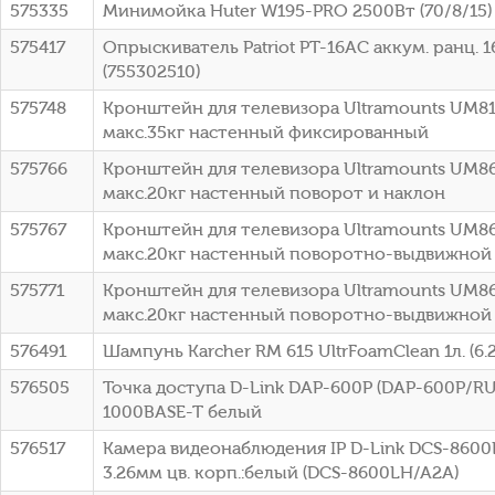
575335
Минимойка Huter W195-PRO 2500Вт (70/8/15)
575417
Опрыскиватель Patriot PT-16AC аккум. ранц. 
(755302510)
575748
Кронштейн для телевизора Ultramounts UM81
макс.35кг настенный фиксированный
575766
Кронштейн для телевизора Ultramounts UM86
макс.20кг настенный поворот и наклон
575767
Кронштейн для телевизора Ultramounts UM86
макс.20кг настенный поворотно-выдвижной
575771
Кронштейн для телевизора Ultramounts UM86
макс.20кг настенный поворотно-выдвижной
576491
Шампунь Karcher RM 615 UltrFoamClean 1л. (6.2
576505
Точка доступа D-Link DAP-600P (DAP-600P/R
1000BASE-T белый
576517
Камера видеонаблюдения IP D-Link DCS-8600L
3.26мм цв. корп.:белый (DCS-8600LH/A2A)