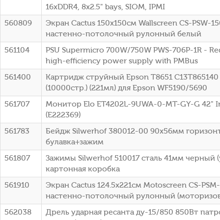
16xDDR4, 8x2.5" bays, SIOM, IPMI
560809
Экран Cactus 150x150см Wallscreen CS-PSW-150
настенно-потолочный рулонный белый
561104
PSU Supermicro 700W/750W PWS-706P-1R - R
high-efficiency power supply with PMBus
561400
Картридж струйный Epson T8651 C13T865140
(10000стр.) (221мл) для Epson WF5190/5690
561707
Монитор Elo ET4202L-9UWA-0-MT-GY-G 42" Inf
(E222369)
561783
Бейдж Silwerhof 380012-00 90х56мм горизо
булавка+зажим
561807
Зажимы Silwerhof 510017 сталь 41мм черный (
картонная коробка
561910
Экран Cactus 124.5x221см Motoscreen CS-PSM-
настенно-потолочный рулонный (моторизов
562038
Дрель ударная ресанта ду-15/850 850Вт пат