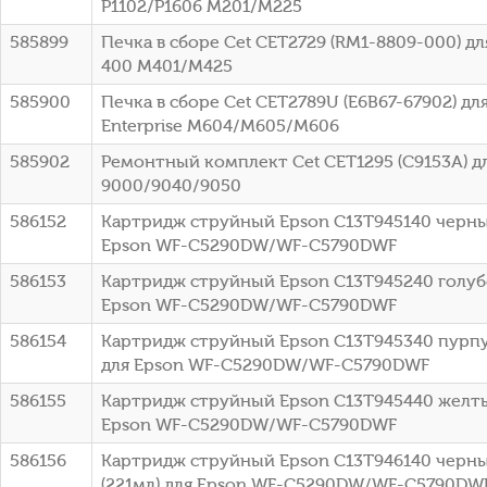
P1102/P1606 M201/M225
585899
Печка в сборе Cet CET2729 (RM1-8809-000) для
400 M401/M425
585900
Печка в сборе Cet CET2789U (E6B67-67902) для
Enterprise M604/M605/M606
585902
Ремонтный комплект Cet CET1295 (C9153A) дл
9000/9040/9050
586152
Картридж струйный Epson C13T945140 черный
Epson WF-C5290DW/WF-C5790DWF
586153
Картридж струйный Epson C13T945240 голубо
Epson WF-C5290DW/WF-C5790DWF
586154
Картридж струйный Epson C13T945340 пурпу
для Epson WF-C5290DW/WF-C5790DWF
586155
Картридж струйный Epson C13T945440 желтый
Epson WF-C5290DW/WF-C5790DWF
586156
Картридж струйный Epson C13T946140 черный
(221мл) для Epson WF-C5290DW/WF-C5790DW