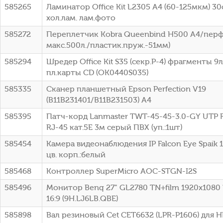
585265
Ламинатор Office Kit L2305 A4 (60-125мкм) 30
хол.лам. лам.фото
585272
Переплетчик Kobra Queenbind H500 A4/перф
макс.500л./пластик.пруж.-51мм)
585294
Шредер Office Kit S35 (секр.P-4) фрагменты 9л
пл.карты CD (OK0440S035)
585335
Сканер планшетный Epson Perfection V19
(B11B231401/B11B231503) A4
585395
Патч-корд Lanmaster TWT-45-45-3.0-GY UTP R
RJ-45 кат.5E 3м серый ПВХ (уп.:1шт)
585454
Камера видеонаблюдения IP Falcon Eye Spaik 1
цв. корп.:белый
585468
Контроллер SuperMicro AOC-STGN-I2S
585496
Монитор Benq 27" GL2780 TN+film 1920x1080
16:9 (9H.LJ6LB.QBE)
585898
Вал резиновый Cet CET6632 (LPR-P1606) для HP