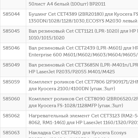
50лист A4 белый (100шт) BP2011
585044
Бушинг Cet CET4389 (2BR20180) для Kyocera FS
1350DN/1028/1128/1030,ECOSYS M2030 левый
585045
Вал резиновый Cet CET1121 (LPR-1020) для HP 
1010/1015/1020
585046
Вал резиновый Cet CET2439 (LPR-M601) для HP
Enterprise 600 M601/M602/M603/M604/M605
585049
Вал резиновый Cet CET3685N (LPR-M401n/LPR-
HP LaserJet P2035/P2055 M401/M425
585059
Комплект роликов Cet CET7806 (2F909171/2
для Kyocera 2100/4100DN (упак.:3шт)
585060
Комплект роликов Cet CET8090 (2BR06520/2
для Kyocera FS-1028/1128MFP (упак.:3шт)
585062
Нагревательный элемент Cet CET3123 (RM2-5
8062, RM1-1461) для HP LaserJet 1160/1320/P20
585063
Накладка Cet CET7420 для Kyocera Ecosys