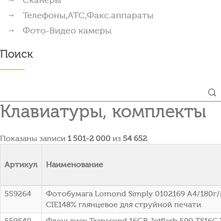
Телефоны,АТС,Факс.аппараты
Фото-Видео камеры
Поиск
Клавиатуры, комплекты
Показаны записи
1 501-2 000
из
54 652
.
Артикул
Наименование
559264
Фотобумага Lomond Simply 0102169 A4/180г
CIE148% глянцевое для струйной печати
559540
Флеш диск Transcend 16GB Jetflash 590 TS16G