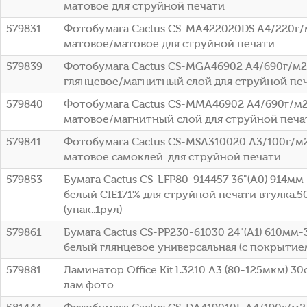
матовое для струйной печати
579831
Фотобумага Cactus CS-MA422020DS A4/220г/
матовое/матовое для струйной печати
579839
Фотобумага Cactus CS-MGA46902 A4/690г/м2
глянцевое/магнитный слой для струйной пе
579840
Фотобумага Cactus CS-MMA46902 A4/690г/м2
матовое/магнитный слой для струйной печа
579841
Фотобумага Cactus CS-MSA310020 A3/100г/м
матовое самоклей. для струйной печати
579853
Бумага Cactus CS-LFP80-914457 36"(A0) 914мм
белый CIE171% для струйной печати втулка:50
(упак.:1рул)
579861
Бумага Cactus CS-PP230-61030 24"(A1) 610мм
белый глянцевое универсальная (с покрытие
579881
Ламинатор Office Kit L3210 A3 (80-125мкм) 30
лам.фото