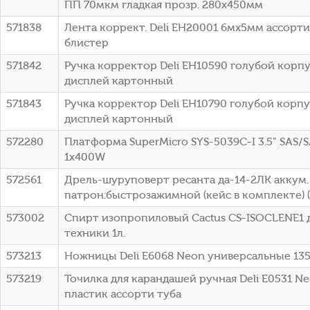
ПП 70мкм гладкая прозр. 280х450мм
571838
Лента коррект. Deli EH20001 6мх5мм ассорт
блистер
571842
Ручка корректор Deli EH10590 голубой корп
дисплей картонный
571843
Ручка корректор Deli EH10790 голубой корп
дисплей картонный
572280
Платформа SuperMicro SYS-5039C-I 3.5" SAS/S
1x400W
572561
Дрель-шуруповерт ресанта да-14-2ЛК аккум.
патрон:быстрозажимной (кейс в комплекте) (
573002
Спирт изопропиловый Cactus CS-ISOCLENE1 
техники 1л.
573213
Ножницы Deli E6068 Neon универсальные 135
573219
Точилка для карандашей ручная Deli E0531 N
пластик ассорти туба