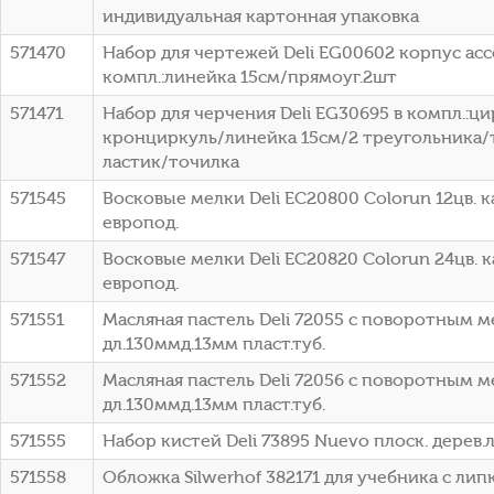
индивидуальная картонная упаковка
571470
Набор для чертежей Deli EG00602 корпус асс
компл.:линейка 15см/прямоуг.2шт
571471
Набор для черчения Deli EG30695 в компл.:ц
кронциркуль/линейка 15см/2 треугольника
ластик/точилка
571545
Восковые мелки Deli EC20800 Colorun 12цв. к
европод.
571547
Восковые мелки Deli EC20820 Colorun 24цв. к
европод.
571551
Масляная пастель Deli 72055 с поворотным м
дл.130ммд.13мм пласт.туб.
571552
Масляная пастель Deli 72056 с поворотным м
дл.130ммд.13мм пласт.туб.
571555
Набор кистей Deli 73895 Nuevo плоск. дерев.
571558
Обложка Silwerhof 382171 для учебника с липк