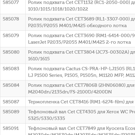
585077
Ролик подхвата Cet CET1132 (RC1-2050-000) дл
1010/1015/1018/1020/1022
585078
Ролик подхвата Cet CET3689 (RL1-3307-000) дл
P2035/P2055 M401/M425 обходного лотка
585079
Ролик подхвата Cet CET3690 (RM1-6414-000/9
LaserJet P2035/P2055 M401/M425 2-го лотка
585080
Ролик подхвата Cet CET3804 (JC73-00302A) д
1610/1615
585083
Ролик подхвата Cactus CS-PRA-HP-LJ1505 (RL1
LJ P1500 Series, P1505, P1505n, M1120 MFP, M1
585084
Ролик подхвата Cet CET7806B (2HN06080) для 
M2040dn/2135dn/FS-2100D/4200DN
585087
Термопленка Cet CET8416 (RM1-6274-film) для 
585089
Тефлоновый вал Cet CET4305 для Xerox WC Pr
5325/5330/5335
585091
Тефлоновый вал Cet CET7849 для Kyocera Eco
M2030dn/M2530dn/M2035dn/M2535dn/P2035