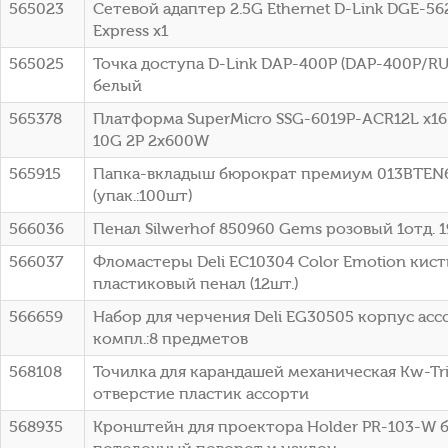
565023
Сетевой адаптер 2.5G Ethernet D-Link DGE-56
Express x1
565025
Точка доступа D-Link DAP-400P (DAP-400P/R
белый
565378
Платформа SuperMicro SSG-6019P-ACR12L x1
10G 2P 2x600W
565915
Папка-вкладыш бюрократ премиум 013BTEN
(упак.:100шт)
566036
Пенал Silwerhof 850960 Gems розовый 1отд. 
566037
Фломастеры Deli EC10304 Color Emotion кист
пластиковый пенал (12шт.)
566659
Набор для черчения Deli EG30505 корпус асс
компл.:8 предметов
568108
Точилка для карандашей механическая Kw-Tri
отверстие пластик ассорти
568935
Кронштейн для проектора Holder PR-103-W б