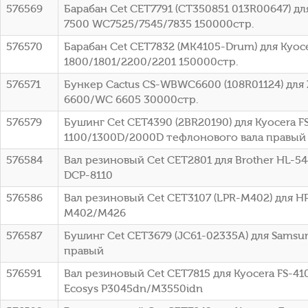
576569
Барабан Cet CET7791 (CT350851 013R00647) для
7500 WC7525/7545/7835 150000стр.
576570
Барабан Cet CET7832 (MK4105-Drum) для Kyoce
1800/1801/2200/2201 150000стр.
576571
Бункер Cactus CS-WBWC6600 (108R01124) для 
6600/WC 6605 30000стр.
576579
Бушинг Cet CET4390 (2BR20190) для Kyocera F
1100/1300D/2000D тефлонового вала правый
576584
Вал резиновый Cet CET2801 для Brother HL-5
DCP-8110
576586
Вал резиновый Cet CET3107 (LPR-M402) для HP 
M402/M426
576587
Бушинг Cet CET3679 (JC61-02335A) для Sams
правый
576591
Вал резиновый Cet CET7815 для Kyocera FS-
Ecosys P3045dn/M3550idn