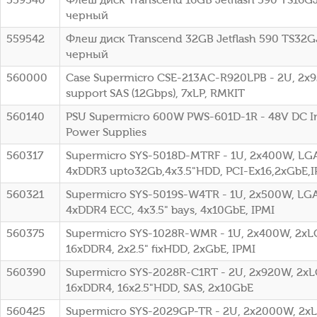
черный
559542
Флеш диск Transcend 32GB Jetflash 590 TS32
черный
560000
Case Supermicro CSE-213AC-R920LPB - 2U, 2x9
support SAS (12Gbps), 7xLP, RMKIT
560140
PSU Supermicro 600W PWS-601D-1R - 48V DC I
Power Supplies
560317
Supermicro SYS-5018D-MTRF - 1U, 2x400W, LG
4xDDR3 upto32Gb,4x3.5"HDD, PCI-Ex16,2xGbE,I
560321
Supermicro SYS-5019S-W4TR - 1U, 2x500W, LGA1
4xDDR4 ECC, 4x3.5" bays, 4x10GbE, IPMI
560375
Supermicro SYS-1028R-WMR - 1U, 2x400W, 2xLG
16xDDR4, 2x2.5" fixHDD, 2xGbE, IPMI
560390
Supermicro SYS-2028R-C1RT - 2U, 2x920W, 2xLG
16xDDR4, 16x2.5"HDD, SAS, 2x10GbE
560425
Supermicro SYS-2029GP-TR - 2U, 2x2000W, 2xL