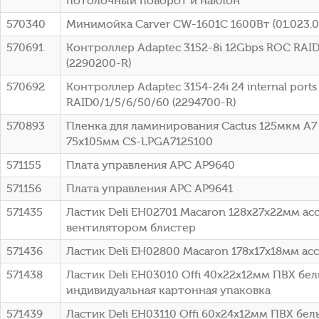
потолочный поворот и наклон
570340
Минимойка Carver CW-1601C 1600Вт (01.023.
570691
Контроллер Adaptec 3152-8i 12Gbps ROC RAID
(2290200-R)
570692
Контроллер Adaptec 3154-24i 24 internal ports
RAID0/1/5/6/50/60 (2294700-R)
570893
Пленка для ламинирования Cactus 125мкм A7 
75x105мм CS-LPGA7125100
571155
Плата управления APC AP9640
571156
Плата управления APC AP9641
571435
Ластик Deli EH02701 Macaron 128х27х22мм ас
вентилятором блистер
571436
Ластик Deli EH02800 Macaron 178х17х18мм ас
571438
Ластик Deli EH03010 Offi 40x22x12мм ПВХ бе
индивидуальная картонная упаковка
571439
Ластик Deli EH03110 Offi 60x24x12мм ПВХ бе