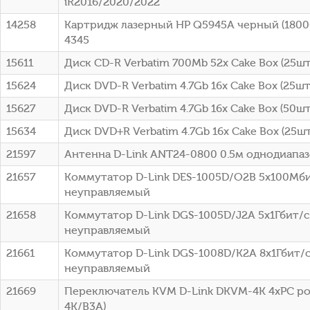
iR2016/2020/2022
14258
Картридж лазерный HP Q5945A черный (18000
4345
15611
Диск CD-R Verbatim 700Mb 52x Cake Box (25шт)
15624
Диск DVD-R Verbatim 4.7Gb 16x Cake Box (25шт
15627
Диск DVD-R Verbatim 4.7Gb 16x Cake Box (50шт
15634
Диск DVD+R Verbatim 4.7Gb 16x Cake Box (25шт
21597
Антенна D-Link ANT24-0800 0.5м однодиапа
21657
Коммутатор D-Link DES-1005D/O2B 5x100Мб
неуправляемый
21658
Коммутатор D-Link DGS-1005D/J2A 5x1Гбит/с
неуправляемый
21661
Коммутатор D-Link DGS-1008D/K2A 8x1Гбит/
неуправляемый
21669
Переключатель KVM D-Link DKVM-4K 4xPC po
4K/B3A)