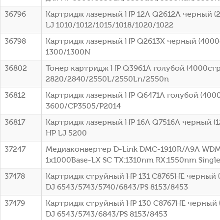
36796
Картридж лазерный HP 12A Q2612A черный (2
LJ 1010/1012/1015/1018/1020/1022
36798
Картридж лазерный HP Q2613X черный (4000ст
1300/1300N
36802
Тонер картридж HP Q3961A голубой (4000стр.
2820/2840/2550L/2550Ln/2550n
36812
Картридж лазерный HP Q6471A голубой (4000с
3600/CP3505/P2014
36817
Картридж лазерный HP 16A Q7516A черный (12
HP LJ 5200
37247
Медиаконвертер D-Link DMC-1910R/A9A WDM
1x1000Base-LX SC ТХ:1310nm RX:1550nm Sing
37478
Картридж струйный HP 131 C8765HE черный (4
DJ 6543/5743/5740/6843/PS 8153/8453
37479
Картридж струйный HP 130 C8767HE черный (
DJ 6543/5743/6843/PS 8153/8453