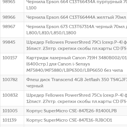
98965
Чернила Epson 664 C13T66434A пурпурный 7
L100
98966
Чернила Epson 664 C13T66444A желтый 70мл 
98967
Чернила Epson 673 C13T67314A черный 70мл 
L800/L810/L850/L1800
99845
Шредер Fellowes PowerShred 79Ci (секр.P-4)
16лист. 23лтр. скрепки скобы пл.карты CD (FS
100157
Картридж лазерный Canon 719H 3480B002/0
(6400стр.) для Canon i-Sensys
MF5840/MF5880/LBP6300/LBP6650 без чипа
100782
Флеш диск Transcend 4GB Jetflash 350 TS4GJF
черный
100832
Шредер Fellowes PowerShred 75Cs (секр.P-4)
12лист. 27лтр. скрепки скобы пл.карты CD (FS
101005
Корпус SuperMicro CSE-847E26-R1400LPB
101139
Корпус SuperMicro CSE-847E16-RJBOD1