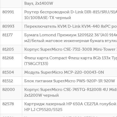
Bays, 2x1400W
80991
Роутер беспроводной D-Link DIR-815/SRU/S1
10/100BASE-TX черный
80993
Переключатель KVM D-Link KVM-440 8xPC po
81177
Бумага Lomond Премиум 1209122 36"(A0) 914
м2/белый матовое инженерная бумага втулка:
81205
Корпус SuperMicro CSE-731I-300B Mini-Tower
81268
Флеш карта Compact Флеш карта 8Gb 133x Typ
(TS8GCF133)
81504
Модуль SuperMicro MCP-220-00043-0N
81512
Блок питания SuperMicro PWS-920P-1R 920W
82000
Корпус SuperMicro CSE-745TQ-R1200B 4U Mid
2x1200W черный
82578
Картридж лазерный HP 650A CE271A голубой (
HP LJ CP5520/5525