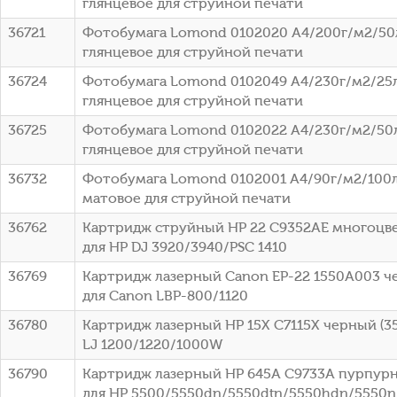
глянцевое для струйной печати
36721
Фотобумага Lomond 0102020 A4/200г/м2/50
глянцевое для струйной печати
36724
Фотобумага Lomond 0102049 A4/230г/м2/25
глянцевое для струйной печати
36725
Фотобумага Lomond 0102022 A4/230г/м2/50
глянцевое для струйной печати
36732
Фотобумага Lomond 0102001 A4/90г/м2/100л
матовое для струйной печати
36762
Картридж струйный HP 22 C9352AE многоцвет
для HP DJ 3920/3940/PSC 1410
36769
Картридж лазерный Canon EP-22 1550A003 че
для Canon LBP-800/1120
36780
Картридж лазерный HP 15X C7115X черный (35
LJ 1200/1220/1000W
36790
Картридж лазерный HP 645A C9733A пурпурны
для HP 5500/5550dn/5550dtn/5550hdn/5550n