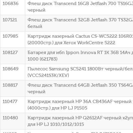
106836
Флеш диск Transcend 16GB Jetflash 700 TS16G
черный
107121
Флеш диск Transcend 32GB Jetflash 370 TS32G
белый
107985
Картридж лазерный Cactus CS-WC5222 106R0
(20000стр.) для Xerox WorkCentre 5222
108127
Батарея для ибп Ippon Innova RT 1K 36В 14Ач 
1000 (621783)
108649
Пылесос Samsung SC5241 1800Вт черный/бе
(VCC5241S3K/XEV)
108817
Флеш диск Transcend 64GB Jetflash 350 TS64G
черный
110477
Картридж лазерный HP 36A CB436AF черный 
(4000стр.) для HP LJ P1505
110480
Картридж лазерный HP Q2612AF черный x2упа
для HP LJ 1010/1012/1015