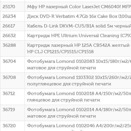
25170
Мфу HP лазерный Color LaserJet CM6040f MFP
26234
Диск DVD-R Verbatim 4.7Gb 16x Cake Box (100шт
26617
Кабель D-Link DKVM-CU5/B1A solid 5м черны
26632
Картридж HPE Ultrium Universal Cleaning (C79
36288
Картридж лазерный HP 125A CB542A желтый (
HP CLJ CP1215/CP1515/CP1518
36704
Фотобумага Lomond 0102083 10x15/180г/м2/
матовое для струйной печати
36708
Фотобумага Lomond 1103302 10x15/260г/м2/
полуглянцевое для струйной печати
36712
Фотобумага Lomond 0102018 A4/150г/м2/50л
глянцевое для струйной печати
36719
Фотобумага Lomond 0102014 A4/180г/м2/50л
матовое для струйной печати
36720
Фотобумага Lomond 0102046 A4/200г/м2/25