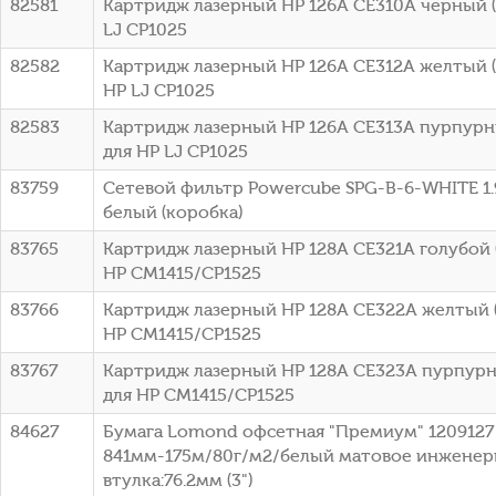
82581
Картридж лазерный HP 126A CE310A черный (1
LJ CP1025
82582
Картридж лазерный HP 126A CE312A желтый (1
HP LJ CP1025
82583
Картридж лазерный HP 126A CE313A пурпурны
для HP LJ CP1025
83759
Сетевой фильтр Powercube SPG-B-6-WHITE 1.9
белый (коробка)
83765
Картридж лазерный HP 128A CE321A голубой (
HP CM1415/CP1525
83766
Картридж лазерный HP 128A CE322A желтый (
HP CM1415/CP1525
83767
Картридж лазерный HP 128A CE323A пурпурны
для HP CM1415/CP1525
84627
Бумага Lomond офсетная "Премиум" 1209127 
841мм-175м/80г/м2/белый матовое инженер
втулка:76.2мм (3")