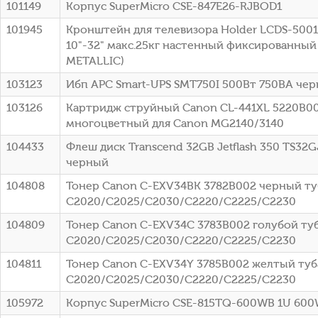
101149
Корпус SuperMicro CSE-847E26-RJBOD1
101945
Кронштейн для телевизора Holder LCDS-500
10"-32" макс.25кг настенный фиксированный
METALLIC)
103123
Ибп APC Smart-UPS SMT750I 500Вт 750ВА че
103126
Картридж струйный Canon CL-441XL 5220B0
многоцветный для Canon MG2140/3140
104433
Флеш диск Transcend 32GB Jetflash 350 TS32G
черный
104808
Тонер Canon C-EXV34BK 3782B002 черный туб
C2020/C2025/C2030/C2220/C2225/C2230
104809
Тонер Canon C-EXV34C 3783B002 голубой туб
C2020/C2025/C2030/C2220/C2225/C2230
104811
Тонер Canon C-EXV34Y 3785B002 желтый туба
C2020/C2025/C2030/C2220/C2225/C2230
105972
Корпус SuperMicro CSE-815TQ-600WB 1U 60