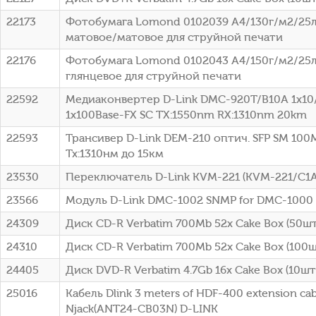
22173
Фотобумага Lomond 0102039 A4/130г/м2/25л
матовое/матовое для струйной печати
22176
Фотобумага Lomond 0102043 A4/150г/м2/25л
глянцевое для струйной печати
22592
Медиаконвертер D-Link DMC-920T/B10A 1x10
1x100Base-FX SC ТХ:1550nm RX:1310nm 20km
22593
Трансивер D-Link DEM-210 оптич. SFP SM 100
Tx:1310нм до 15км
23530
Переключатель D-Link KVM-221 (KVM-221/C1A
23566
Модуль D-Link DMC-1002 SNMP for DMC-1000
24309
Диск CD-R Verbatim 700Mb 52x Cake Box (50шт)
24310
Диск CD-R Verbatim 700Mb 52x Cake Box (100шт
24405
Диск DVD-R Verbatim 4.7Gb 16x Cake Box (10шт)
25016
Кабель Dlink 3 meters of HDF-400 extension cab
Njack(ANT24-CB03N) D-LINK