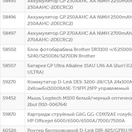
58495
Аккумулятор GP 230AAHC AA NiMH 2250mAh 
230AAHC-2DECRC2)
58496
Аккумулятор GP 250AAHC AA NiMH 2500mAh 
250AAHC-2DECRC2)
58497
Аккумулятор GP 270AAHC AA NiMH 2700mAh 
270AAHC-2DECRC2)
58502
Блок фотобарабана Brother DR3100 ч/б:25000с
5240/5250DN/5270DN Brother
58507
Батарея GP Ultra Alkaline 15AU LR6 AA (2шт) 
ULTRA)
59270
Коммутатор D-Link DES-3200-28/C1A 24x100
2xКомбо(1000BASE-T/SFP) 2SFP управляемый
59452
Мышь Logitech M100 белый/черный оптическ
2but (910-006764)
59870
Картридж струйный G&G GG-CD972AE голубой
HP Officejet 6000/6500/6500A/7000/7500A
60526
Роутер беспроводной D-Link DIR-825/GFRU/