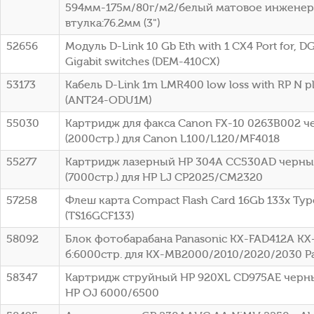
594мм-175м/80г/м2/белый матовое инженер
втулка:76.2мм (3")
52656
Модуль D-Link 10 Gb Eth with 1 CX4 Port for, DG
Gigabit switches (DEM-410CX)
53173
Кабель D-Link 1m LMR400 low loss with RP N p
(ANT24-ODU1M)
55030
Картридж для факса Canon FX-10 0263B002 
(2000стр.) для Canon L100/L120/MF4018
55277
Картридж лазерный HP 304A CC530AD черный
(7000стр.) для HP LJ CP2025/CM2320
57258
Флеш карта Compact Flash Card 16Gb 133x Typ
(TS16GCF133)
58092
Блок фотобарабана Panasonic KX-FAD412A KX
б:6000стр. для KX-MB2000/2010/2020/2030 P
58347
Картридж струйный HP 920XL CD975AE черный
HP OJ 6000/6500