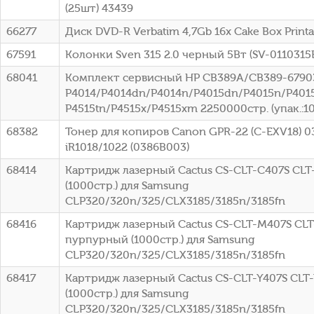
(25шт) 43439
66277
Диск DVD-R Verbatim 4,7Gb 16x Cake Box Printa
67591
Колонки Sven 315 2.0 черный 5Вт (SV-0110315
68041
Комплект сервисный HP CB389A/CB389-67903
P4014/P4014dn/P4014n/P4015dn/P4015n/P4015
P4515tn/P4515x/P4515xm 2250000стр. (упак.:1
68382
Тонер для копиров Canon GPR-22 (C-EXV18) 0
iR1018/1022 (0386B003)
68414
Картридж лазерный Cactus CS-CLT-C407S CLT
(1000стр.) для Samsung
CLP320/320n/325/CLX3185/3185n/3185fn
68416
Картридж лазерный Cactus CS-CLT-M407S CL
пурпурный (1000стр.) для Samsung
CLP320/320n/325/CLX3185/3185n/3185fn
68417
Картридж лазерный Cactus CS-CLT-Y407S CLT
(1000стр.) для Samsung
CLP320/320n/325/CLX3185/3185n/3185fn