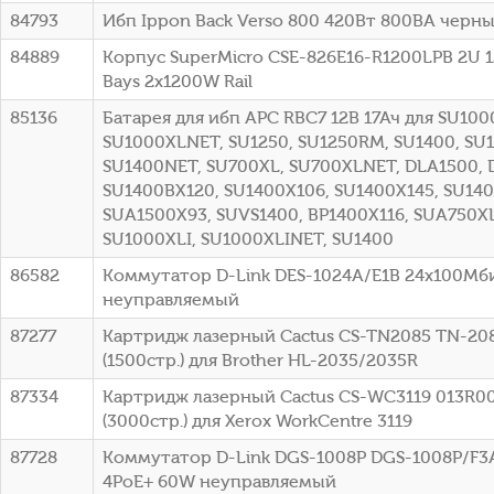
84793
Ибп Ippon Back Verso 800 420Вт 800ВА черный
84889
Корпус SuperMicro CSE-826E16-R1200LPB 2U 1
Bays 2x1200W Rail
85136
Батарея для ибп APC RBC7 12В 17Ач для SU100
SU1000XLNET, SU1250, SU1250RM, SU1400, SU
SU1400NET, SU700XL, SU700XLNET, DLA1500, 
SU1400BX120, SU1400X106, SU1400X145, SU140
SUA1500X93, SUVS1400, BP1400X116, SUA750XL
SU1000XLI, SU1000XLINET, SU1400
86582
Коммутатор D-Link DES-1024A/E1B 24x100Мб
неуправляемый
87277
Картридж лазерный Cactus CS-TN2085 TN-20
(1500стр.) для Brother HL-2035/2035R
87334
Картридж лазерный Cactus CS-WC3119 013R0
(3000стр.) для Xerox WorkCentre 3119
87728
Коммутатор D-Link DGS-1008P DGS-1008P/F3A 
4PoE+ 60W неуправляемый