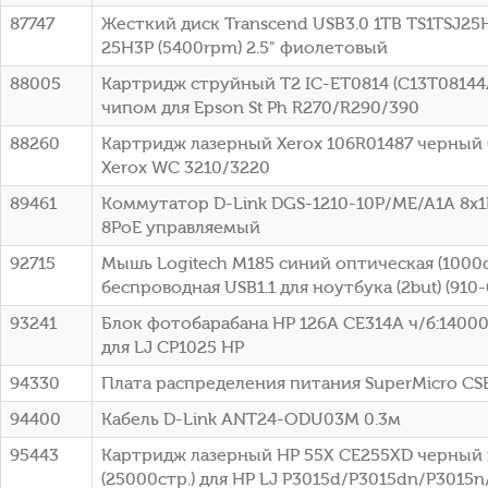
87747
Жесткий диск Transcend USB3.0 1TB TS1TSJ25H
25H3P (5400rpm) 2.5" фиолетовый
88005
Картридж струйный T2 IC-ET0814 (C13T08144
чипом для Epson St Ph R270/R290/390
88260
Картридж лазерный Xerox 106R01487 черный (
Xerox WC 3210/3220
89461
Коммутатор D-Link DGS-1210-10P/ME/A1A 8x1
8PoE управляемый
92715
Мышь Logitech M185 синий оптическая (1000d
беспроводная USB1.1 для ноутбука (2but) (910
93241
Блок фотобарабана HP 126A CE314A ч/б:14000
для LJ CP1025 HP
94330
Плата распределения питания SuperMicro C
94400
Кабель D-Link ANT24-ODU03M 0.3м
95443
Картридж лазерный HP 55X CE255XD черный 
(25000стр.) для HP LJ P3015d/P3015dn/P3015n