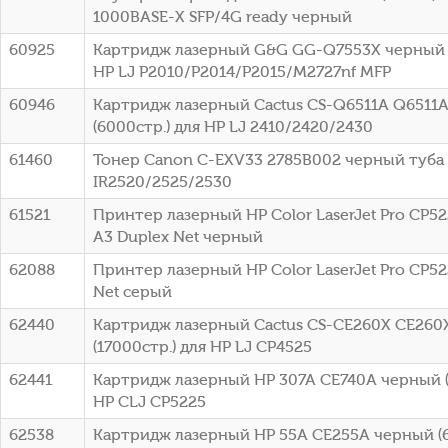
1000BASE-X SFP/4G ready черный
60925
Картридж лазерный G&G GG-Q7553X черный (
HP LJ P2010/P2014/P2015/M2727nf MFP
60946
Картридж лазерный Cactus CS-Q6511A Q6511
(6000стр.) для HP LJ 2410/2420/2430
61460
Тонер Canon C-EXV33 2785B002 черный туба
IR2520/2525/2530
61521
Принтер лазерный HP Color LaserJet Pro CP52
A3 Duplex Net черный
62088
Принтер лазерный HP Color LaserJet Pro CP52
Net серый
62440
Картридж лазерный Cactus CS-CE260X CE260
(17000стр.) для HP LJ CP4525
62441
Картридж лазерный HP 307A CE740A черный (
HP CLJ CP5225
62538
Картридж лазерный HP 55A CE255A черный (6