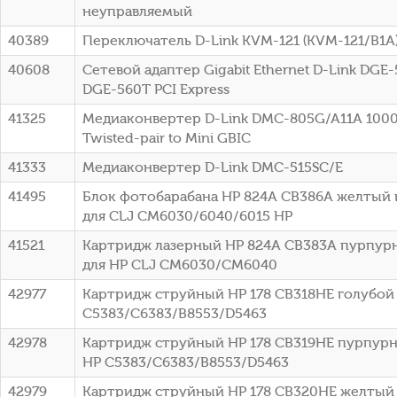
неуправляемый
40389
Переключатель D-Link KVM-121 (KVM-121/B1A
40608
Сетевой адаптер Gigabit Ethernet D-Link DGE
DGE-560T PCI Express
41325
Медиаконвертер D-Link DMC-805G/A11A 1000B
Twisted-pair to Mini GBIC
41333
Медиаконвертер D-Link DMC-515SC/E
41495
Блок фотобарабана HP 824A CB386A желтый 
для CLJ CM6030/6040/6015 HP
41521
Картридж лазерный HP 824A CB383A пурпурн
для HP CLJ CM6030/CM6040
42977
Картридж струйный HP 178 CB318HE голубой (
C5383/C6383/B8553/D5463
42978
Картридж струйный HP 178 CB319HE пурпурны
HP C5383/C6383/B8553/D5463
42979
Картридж струйный HP 178 CB320HE желтый (