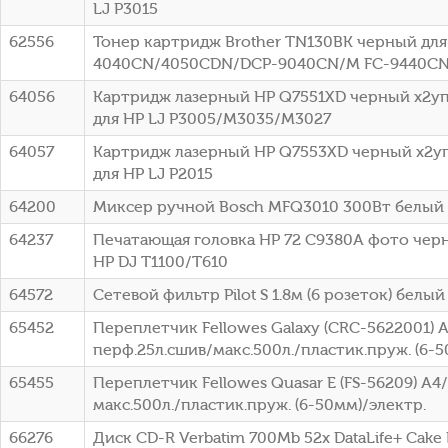
LJ P3015
62556
Тонер картридж Brother TN130BK черный для 
4040CN/4050CDN/DCP-9040CN/M FC-9440CN 
64056
Картридж лазерный HP Q7551XD черный x2упа
для HP LJ P3005/M3035/M3027
64057
Картридж лазерный HP Q7553XD черный x2упа
для HP LJ P2015
64200
Миксер ручной Bosch MFQ3010 300Вт белый
64237
Печатающая головка HP 72 C9380A фото чер
HP DJ T1100/T610
64572
Сетевой фильтр Pilot S 1.8м (6 розеток) белый 
65452
Переплетчик Fellowes Galaxy (CRC-5622001) 
перф.25л.сшив/макс.500л./пластик.пруж. (6-5
65455
Переплетчик Fellowes Quasar E (FS-56209) A4
макс.500л./пластик.пруж. (6-50мм)/электр.
66276
Диск CD-R Verbatim 700Mb 52x DataLife+ Cake B