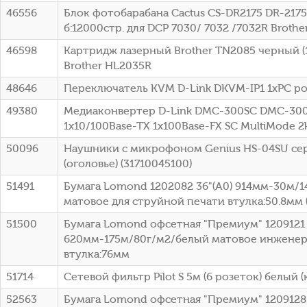
46556
Блок фотобарабана Cactus CS-DR2175 DR-2175
б:12000стр. для DCP 7030/ 7032 /7032R Brothe
46598
Картридж лазерный Brother TN2085 черный (1
Brother HL2035R
48646
Переключатель KVM D-Link DKVM-IP1 1xPC po
49380
Медиаконвертер D-Link DMC-300SC DMC-30
1x10/100Base-TX 1x100Base-FX SC MultiMode 
50096
Наушники с микрофоном Genius HS-04SU се
(оголовье) (31710045100)
51491
Бумага Lomond 1202082 36"(A0) 914мм-30м/
матовое для струйной печати втулка:50.8мм (
51500
Бумага Lomond офсетная "Премиум" 1209121 
620мм-175м/80г/м2/белый матовое инженер
втулка:76мм
51714
Сетевой фильтр Pilot S 5м (6 розеток) белый (
52563
Бумага Lomond офсетная "Премиум" 1209128