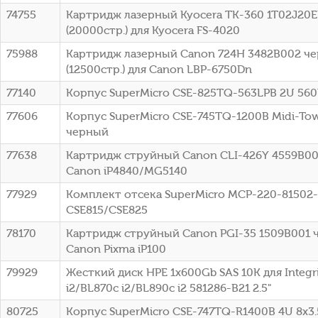
74755
Картридж лазерный Kyocera TK-360 1T02J20
(20000стр.) для Kyocera FS-4020
75988
Картридж лазерный Canon 724H 3482B002 ч
(12500стр.) для Canon LBP-6750Dn
77140
Корпус SuperMicro CSE-825TQ-563LPB 2U 56
77606
Корпус SuperMicro CSE-745TQ-1200B Midi-To
черный
77638
Картридж струйный Canon CLI-426Y 4559B00
Canon iP4840/MG5140
77929
Комплект отсека SuperMicro MCP-220-81502
CSE815/CSE825
78170
Картридж струйный Canon PGI-35 1509B001 
Canon Pixma iP100
79929
Жесткий диск HPE 1x600Gb SAS 10K для Integr
i2/BL870c i2/BL890c i2 581286-B21 2.5"
80725
Корпус SuperMicro CSE-747TQ-R1400B 4U 8x3