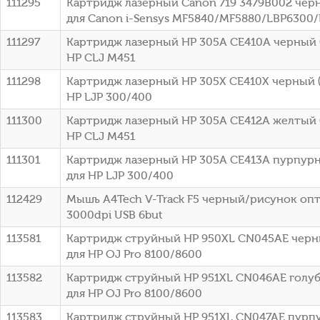
111295
Картридж лазерный Canon 719 3479B002 черн
для Canon i-Sensys MF5840/MF5880/LBP6300
111297
Картридж лазерный HP 305A CE410A черный (
HP CLJ M451
111298
Картридж лазерный HP 305X CE410X черный (
HP LJP 300/400
111300
Картридж лазерный HP 305A CE412A желтый (
HP CLJ M451
111301
Картридж лазерный HP 305A CE413A пурпурн
для HP LJP 300/400
112429
Мышь A4Tech V-Track F5 черный/рисунок оп
3000dpi USB 6but
113581
Картридж струйный HP 950XL CN045AE черны
для HP OJ Pro 8100/8600
113582
Картридж струйный HP 951XL CN046AE голубо
для HP OJ Pro 8100/8600
113583
Картридж струйный HP 951XL CN047AE пурпу