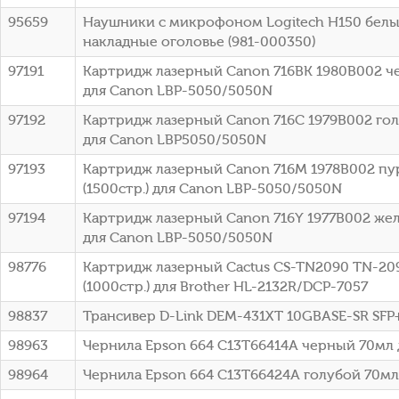
95659
Наушники с микрофоном Logitech H150 белы
накладные оголовье (981-000350)
97191
Картридж лазерный Canon 716BK 1980B002 че
для Canon LBP-5050/5050N
97192
Картридж лазерный Canon 716C 1979B002 голу
для Canon LBP5050/5050N
97193
Картридж лазерный Canon 716M 1978B002 п
(1500стр.) для Canon LBP-5050/5050N
97194
Картридж лазерный Canon 716Y 1977B002 жел
для Canon LBP-5050/5050N
98776
Картридж лазерный Cactus CS-TN2090 TN-20
(1000стр.) для Brother HL-2132R/DCP-7057
98837
Трансивер D-Link DEM-431XT 10GBASE-SR SFP
98963
Чернила Epson 664 C13T66414A черный 70мл 
98964
Чернила Epson 664 C13T66424A голубой 70мл