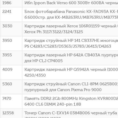
1986
Ибп Ippon Back Verso 600 300Вт 600ВА черный
2241
Блок фотобарабана Panasonic KX-FAD93A KX-
б:6000стр. для KX-MB263RU/MB763RU/MB773R
3030
Картридж лазерный Xerox 106R01159 черный (
Xerox Ph 3117/3122/3124/3125
3950
Картридж струйный HP 141 CB337HE многоцв
PS C4283/C5283/D5363/J5783/J6413/D4263
3955
Картридж лазерный HP 642A CB403A пурпурн
для HP CLJ CP4005
4009
Картридж лазерный HP Q5942A черный (10000
4250/4350
5360
Картридж струйный Canon CLI-8PM 0625B00
пурпурный для Canon Pixma Pro 9000
7470
Память DDR2 2Gb 800MHz Kingston KVR800D2
6400 CL6 DIMM 240-pin 1.8В
12358
Тонер Canon C-EXV14 0384B006 черный туба 