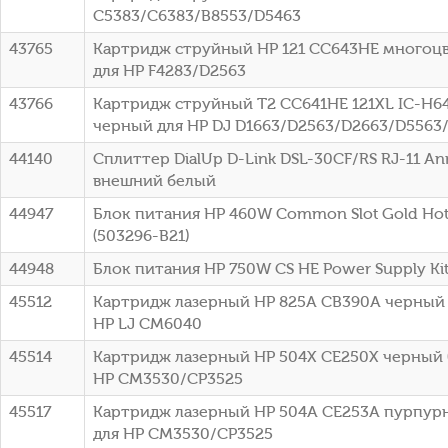
C5383/C6383/B8553/D5463
43765
Картридж струйный HP 121 CC643HE многоцве
для HP F4283/D2563
43766
Картридж струйный T2 CC641HE 121XL IC-H6
черный для HP DJ D1663/D2563/D2663/D5563
44140
Сплиттер DialUp D-Link DSL-30CF/RS RJ-11 A
внешний белый
44947
Блок питания HP 460W Common Slot Gold Hot 
(503296-B21)
44948
Блок питания HP 750W CS HE Power Supply Kit 
45512
Картридж лазерный HP 825A CB390A черный (
HP LJ CM6040
45514
Картридж лазерный HP 504X CE250X черный (
HP CM3530/CP3525
45517
Картридж лазерный HP 504A CE253A пурпурн
для HP CM3530/CP3525