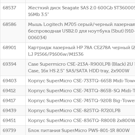
68537
Жесткий диск Seagate SAS 2.0 600Gb ST36000
16Mb 3.5"
68586
Мышь Logitech M705 серый/черный лазерная 
беспроводная USB2.0 для ноутбука (5but) (91
006034)
68901
Картридж лазерный HP 78A CE278A черный (21
LJ P1566/P1606w/M1536
69394
Case Supermicro CSE-213A-R900LPB (Black) 2U
Case, 16x HS 2.5" SAS/SATA HDD tray, 2x900W
69403
Корпус SuperMicro CSE-733TQ-665B Midi-To
69412
Корпус SuperMicro CSE-743TQ-865B-SQ Midi-
69417
Корпус SuperMicro CSE-745TQ-920B Big-Towe
69439
Корпус SuperMicro CSE-825TQ-R720LPB
69451
Корпус SuperMicro CSE-836TQ-R800B 2x800
69739
Блок питания SuperMicro PWS-801-1R 800W