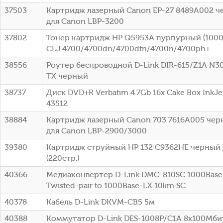
37503
Картридж лазерный Canon EP-27 8489A002 че
для Canon LBP-3200
37802
Тонер картридж HP Q5953A пурпурный (10000
CLJ 4700/4700dn/4700dtn/4700n/4700ph+
38556
Роутер беспроводной D-Link DIR-615/Z1A N3
TX черный
38737
Диск DVD+R Verbatim 4.7Gb 16x Cake Box InkJet
43512
38884
Картридж лазерный Canon 703 7616A005 черн
для Canon LBP-2900/3000
39380
Картридж струйный HP 132 C9362HE черный 
(220стр.)
40366
Медиаконвертер D-Link DMC-810SC 1000Base-
Twisted-pair to 1000Base-LX 10km SC
40378
Кабель D-Link DKVM-CB5 5м
40388
Коммутатор D-Link DES-1008P/C1A 8x100Мби