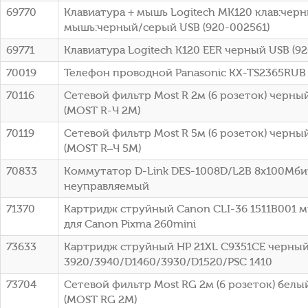
69770
Клавиатура + мышь Logitech MK120 клав:чер
мышь:черный/серый USB (920-002561)
69771
Клавиатура Logitech K120 EER черный USB (9
70019
Телефон проводной Panasonic KX-TS2365RUB
70116
Сетевой фильтр Most R 2м (6 розеток) черный
(МОSТ R-Ч 2М)
70119
Сетевой фильтр Most R 5м (6 розеток) черный
(МОSТ R–Ч 5М)
70833
Коммутатор D-Link DES-1008D/L2B 8x100Мби
неуправляемый
71370
Картридж струйный Canon CLI-36 1511B001 
для Canon Pixma 260mini
73633
Картридж струйный HP 21XL C9351CE черный
3920/3940/D1460/3930/D1520/PSC 1410
73704
Сетевой фильтр Most RG 2м (6 розеток) белый
(МОSТ RG 2М)