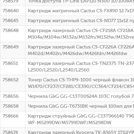
758579
Точка доступа TP-Link EAP110 N300 10/100BA
758640
Картридж матричный Cactus CS-FX890 12.7x1
758645
Картридж матричный Cactus CS-ND77 11x12 пу
758648
Картридж лазерный Cactus CS-CF218A CF218A 
M104a/M104w/M132a/M132fn/M132fw/M132n
758649
Картридж лазерный Cactus CS-CF226A CF226A 
M402d/M402n/M426dw/M426fdn/M426fdw
758651
Картридж лазерный Cactus CS-TN2375 TN-2375
L2500/L2520/L2540/L2560
758652
Тонер Cactus CS-THP9-1000 черный флакон 1
W1470/CF237/CF281/CE390/CC364/CF214/C85
758656
Чернила G&G GG-C13T00S24A 103C голубой 70мл
758658
Чернила G&G GG-T6731BK черный 100мл для Ep
758666
Картридж струйный G&G GG-C13T966140 T9661 
WF-M5299DW/M5799DWF/M5298DW
758674
Картридж лазерный Kyocera TK-8365Y 1T02YPA