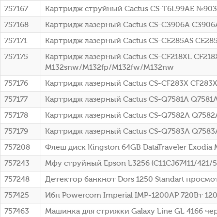
757167
Картридж струйный Cactus CS-T6L99AE №903 
757168
Картридж лазерный Cactus CS-C3906A C3906A 
757171
Картридж лазерный Cactus CS-CE285AS CE285
757175
Картридж лазерный Cactus CS-CF218XL CF218X
M132snw/M132fp/M132fw/M132nw
757176
Картридж лазерный Cactus CS-CF283X CF283X
757177
Картридж лазерный Cactus CS-Q7581A Q7581A 
757178
Картридж лазерный Cactus CS-Q7582A Q7582A
757179
Картридж лазерный Cactus CS-Q7583A Q7583A
757208
Флеш диск Kingston 64GB DataTraveler Exod
757243
Мфу струйный Epson L3256 (C11CJ67411/421/5
757248
Детектор банкнот Dors 1250 Standart просмо
757425
Ибп Powercom Imperial IMP-1200AP 720Вт 1
757463
Машинка для стрижки Galaxy Line GL 4166 чер