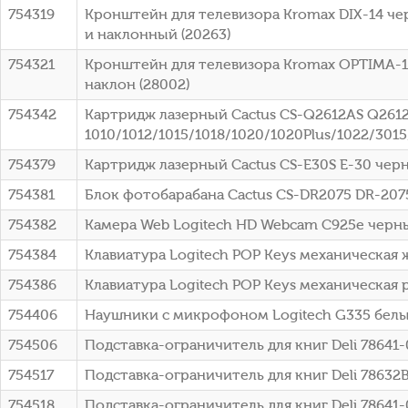
754319
Кронштейн для телевизора Kromax DIX-14 че
и наклонный (20263)
754321
Кронштейн для телевизора Kromax OPTIMA-10
наклон (28002)
754342
Картридж лазерный Cactus CS-Q2612AS Q2612A
1010/1012/1015/1018/1020/1020Plus/1022/301
754379
Картридж лазерный Cactus CS-E30S E-30 черн
754381
Блок фотобарабана Cactus CS-DR2075 DR-2075
754382
Камера Web Logitech HD Webcam C925e черны
754384
Клавиатура Logitech POP Keys механическая 
754386
Клавиатура Logitech POP Keys механическая 
754406
Наушники с микрофоном Logitech G335 белый
754506
Подставка-ограничитель для книг Deli 78641
754517
Подставка-ограничитель для книг Deli 7863
754518
Подставка-ограничитель для книг Deli 78641