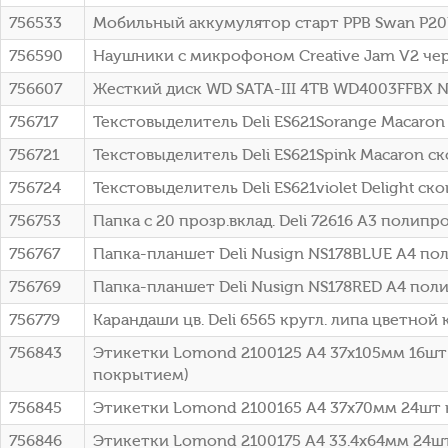
756533
Мобильный аккумулятор старт PPB Swan P20P
756590
Наушники с микрофоном Creative Jam V2 че
756607
Жесткий диск WD SATA-III 4TB WD4003FFBX NA
756717
Текстовыделитель Deli ES621Sorange Macar
756721
Текстовыделитель Deli ES621Spink Macaron 
756724
Текстовыделитель Deli ES621violet Delight 
756753
Папка с 20 прозр.вклад. Deli 72616 A3 поли
756767
Папка-планшет Deli Nusign NS178BLUE A4 п
756769
Папка-планшет Deli Nusign NS178RED A4 по
756779
Карандаши цв. Deli 6565 кругл. липа цветной 
756843
Этикетки Lomond 2100125 A4 37x105мм 16шт 
покрытием)
756845
Этикетки Lomond 2100165 A4 37x70мм 24шт н
756846
Этикетки Lomond 2100175 A4 33.4x64мм 24шт 