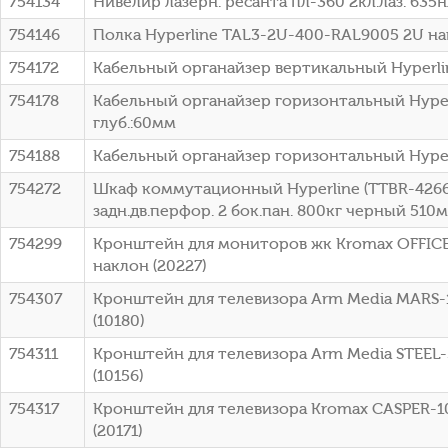
754134
Нивелир лазерн. ресанта пл-360 2кл.лаз. 635нм
754146
Полка Hyperline TAL3-2U-400-RAL9005 2U нагр
754172
Кабельный органайзер вертикальный Hyperl
754178
Кабельный органайзер горизонтальный Hyper
глуб.:60мм
754188
Кабельный органайзер горизонтальный Hype
754272
Шкаф коммутационный Hyperline (TTBR-4266
задн.дв.перфор. 2 бок.пан. 800кг черный 510
754299
Кронштейн для мониторов жк Kromax OFFICE-
наклон (20227)
754307
Кронштейн для телевизора Arm Media MARS-1
(10180)
754311
Кронштейн для телевизора Arm Media STEEL-
(10156)
754317
Кронштейн для телевизора Kromax CASPER-10
(20171)