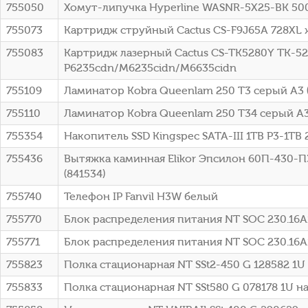
755050
Хомут-липучка Hyperline WASNR-5X25-BK 50
755073
Картридж струйный Cactus CS-F9J65A 728XL ж
755083
Картридж лазерный Cactus CS-TK5280Y TK-528
P6235cdn/M6235cidn/M6635cidn
755109
Ламинатор Kobra Queenlam 250 T3 серый A3 (
755110
Ламинатор Kobra Queenlam 250 T34 серый A3 
755354
Накопитель SSD Kingspec SATA-III 1TB P3-1TB 2
755436
Вытяжка каминная Elikor Эпсилон 60П-430-П
(841534)
755740
Телефон IP Fanvil H3W белый
755770
Блок распределения питания NT SOC 230.16A1
755771
Блок распределения питания NT SOC 230.16A1
755823
Полка стационарная NT SSt2-450 G 128582 1U н
755833
Полка стационарная NT SSt580 G 078178 1U наг