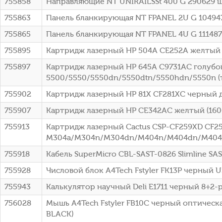
755858
Направляющие NT UNIRAILSSt 400 G 290629 
755863
Панель бланкирующая NT FPANEL 2U G 10494
755865
Панель бланкирующая NT FPANEL 4U G 11148
755895
Картридж лазерный HP 504A CE252A желтый 
755897
Картридж лазерный HP 645A C9731AC голубой 
5500/5550/5550dn/5550dtn/5550hdn/5550n (т
755902
Картридж лазерный HP 81X CF281XC черный д
755907
Картридж лазерный HP CE342AC желтый (16000с
755913
Картридж лазерный Cactus CSP-CF259XD CF259
M304a/M304n/M304dn/M404n/M404dn/M404
755918
Кабель SuperMicro CBL-SAST-0826 Slimline SA
755928
Числовой блок A4Tech Fstyler FK13P черный U
755943
Калькулятор научный Deli E1711 черный 8+2-р
756028
Мышь A4Tech Fstyler FB10C черный оптическа
BLACK)