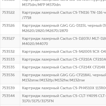
M575dn/MFP M570dn
753522
Картридж лазерный Cactus CS-TN116 TN-116 чер
/7718
753526
Картридж лазерный G&G GG-D115L черный (30
M2620/2820/M2670/2870
753527
Картридж лазерный Cactus CS-D203U MLT-D20
M4020/M4070
753532
Картридж лазерный Cactus CS-S4200S SCX-D4
753533
Картридж лазерный Cactus CS-CF210A CF210A 
753535
Картридж лазерный Cactus CS-CF214X CF214X ч
753536
Картридж лазерный G&G GG-CF218AL черный (
M132snw/M132fp/M132fw/M132nw
753539
Картридж лазерный Cactus CS-PH4510X 113R007
753544
Картридж лазерный Cactus CS-CLT-Y409S CLT-
3170/3175/3175FN