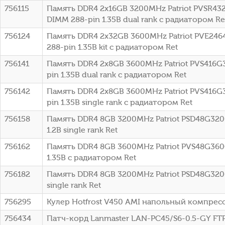
756115
Память DDR4 2x16GB 3200MHz Patriot PVSR432
DIMM 288-pin 1.35В dual rank с радиатором Re
756124
Память DDR4 2x32GB 3600MHz Patriot PVE2464
288-pin 1.35В kit с радиатором Ret
756141
Память DDR4 2x8GB 3600MHz Patriot PVS416G3
pin 1.35В dual rank с радиатором Ret
756142
Память DDR4 2x8GB 3600MHz Patriot PVS416G3
pin 1.35В single rank с радиатором Ret
756158
Память DDR4 8GB 3200MHz Patriot PSD48G320
1.2В single rank Ret
756162
Память DDR4 8GB 3600MHz Patriot PVS48G360C
1.35В с радиатором Ret
756182
Память DDR4 8GB 3200MHz Patriot PSD48G3200
single rank Ret
756295
Кулер Hotfrost V450 AMI напольный компрес
756434
Патч-корд Lanmaster LAN-PC45/S6-0.5-GY FTP R