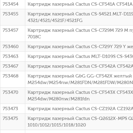
753454
Картридж лазерный Cactus CS-CF541A CF541A
753455
Картридж лазерный Cactus CS-S4521 MLT-D119
4321/4521/4521F/4521FG
753457
Картридж лазерный Cactus CS-C729M 729 M пу
7018C
753460
Картридж лазерный Cactus CS-C729Y 729 Y же
753463
Картридж лазерный Cactus MLT-D109S CS-S43
753467
Картридж лазерный Cactus CS-CF542A CF542
753468
Картридж лазерный G&G GG-CF542X желтый (2
M254dw/M254nw/M281FDN/M281FDW/M280
753470
Картридж лазерный Cactus CS-CF543X CF543X 
M254dw/M280nw/M281fdn
753473
Картридж лазерный Cactus CS-CZ192A CZ192A 
753475
Картридж лазерный Cactus CS-Q2612X-MPS Q26
1010/1012/1015/1018/1020