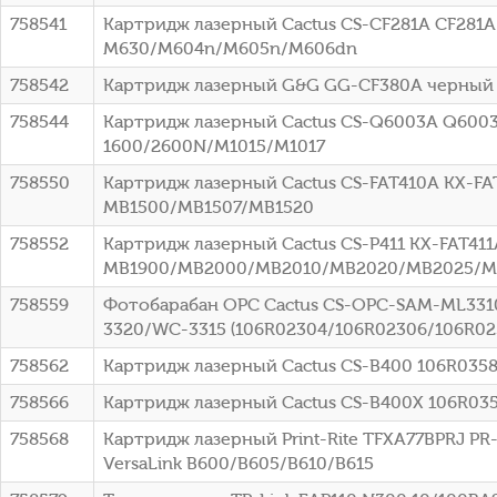
758541
Картридж лазерный Cactus CS-CF281A CF281A ч
M630/M604n/M605n/M606dn
758542
Картридж лазерный G&G GG-CF380A черный (
758544
Картридж лазерный Cactus CS-Q6003A Q6003A
1600/2600N/M1015/M1017
758550
Картридж лазерный Cactus CS-FAT410A KX-FAT
MB1500/MB1507/MB1520
758552
Картридж лазерный Cactus CS-P411 KX-FAT411A
MB1900/MB2000/MB2010/MB2020/MB2025/MB
758559
Фотобарабан OPC Cactus CS-OPC-SAM-ML3310
3320/WC-3315 (106R02304/106R02306/106R02
758562
Картридж лазерный Cactus CS-B400 106R03581
758566
Картридж лазерный Cactus CS-B400X 106R0358
758568
Картридж лазерный Print-Rite TFXA77BPRJ PR
VersaLink B600/B605/B610/B615