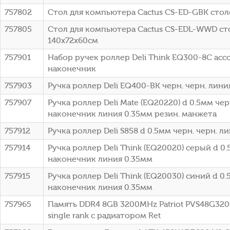
757802
Стол для компьютера Cactus CS-ED-GBK сто
757805
Стол для компьютера Cactus CS-EDL-WWD с
140x72x60см
757901
Набор ручек роллер Deli Think EQ300-8C ассо
наконечник
757903
Ручка роллер Deli EQ400-BK черн. черн. лини
757907
Ручка роллер Deli Mate (EQ20220) d 0.5мм ч
наконечник линия 0.35мм резин. манжета
757912
Ручка роллер Deli S858 d 0.5мм черн. черн. л
757914
Ручка роллер Deli Think (EQ20020) серый d 0
наконечник линия 0.35мм
757915
Ручка роллер Deli Think (EQ20030) синий d 0
наконечник линия 0.35мм
757965
Память DDR4 8GB 3200MHz Patriot PVS48G320C
single rank с радиатором Ret