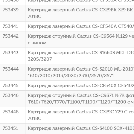
753439
Картридж лазерный Cactus CS-C729BK 729 BK 
7018C
753441
Картридж лазерный Cactus CS-CF540A CF540
753442
Картридж струйный Cactus CS-C9364 №129 чер
с чипом
753443
Картридж лазерный Cactus CS-S1660S MLT-D10
3205/3207
753444
Картридж лазерный Cactus CS-S2010 ML-2010
1610/2010/2015/2020/2510/2570/2571
753445
Картридж лазерный Cactus CS-CF540X CF540
753446
Картридж струйный Cactus CS-C9371 №72 фото
T610/T620/T770/T1100/T1100/T1120/T1200 с 
753448
Картридж лазерный Cactus CS-C729C 729 C гол
7018C
753451
Картридж лазерный Cactus CS-S4100 SCX-410