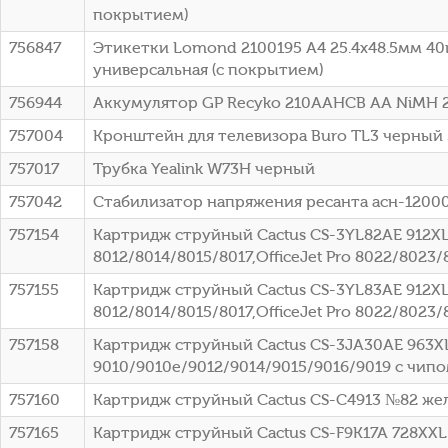
покрытием)
756847
Этикетки Lomond 2100195 A4 25.4x48.5мм 40
универсальная (с покрытием)
756944
Аккумулятор GP Recyko 210AAHCB AA NiMH 
757004
Кронштейн для телевизора Buro TL3 черный 
757017
Трубка Yealink W73H черный
757042
Стабилизатор напряжения ресанта асн-12000
757154
Картридж струйный Cactus CS-3YL82AE 912XL 
8012/8014/8015/8017,OfficeJet Pro 8022/8023
757155
Картридж струйный Cactus CS-3YL83AE 912XL ж
8012/8014/8015/8017,OfficeJet Pro 8022/8023
757158
Картридж струйный Cactus CS-3JA30AE 963XL 
9010/9010e/9012/9014/9015/9016/9019 с чип
757160
Картридж струйный Cactus CS-C4913 №82 жел
757165
Картридж струйный Cactus CS-F9K17A 728XXL 