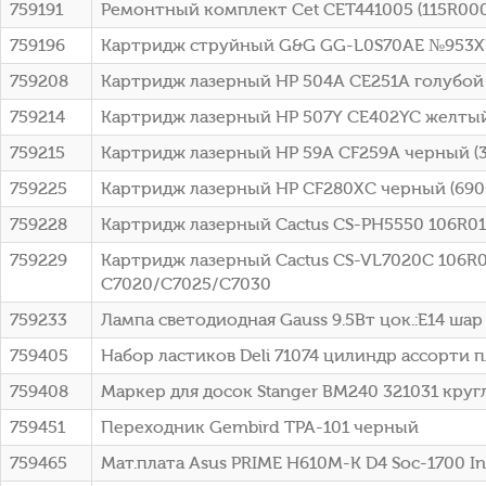
759191
Ремонтный комплект Cet CET441005 (115R000
759196
Картридж струйный G&G GG-L0S70AE №953XL ч
759208
Картридж лазерный HP 504A CE251A голубой 
759214
Картридж лазерный HP 507Y CE402YC желтый 
759215
Картридж лазерный HP 59A CF259A черный (3
759225
Картридж лазерный HP CF280XC черный (6900
759228
Картридж лазерный Cactus CS-PH5550 106R012
759229
Картридж лазерный Cactus CS-VL7020C 106R037
C7020/C7025/C7030
759233
Лампа светодиодная Gauss 9.5Вт цок.:E14 шар 22
759405
Набор ластиков Deli 71074 цилиндр ассорти пл
759408
Маркер для досок Stanger BM240 321031 кру
759451
Переходник Gembird TPA-101 черный
759465
Мат.плата Asus PRIME H610M-K D4 Soc-1700 I