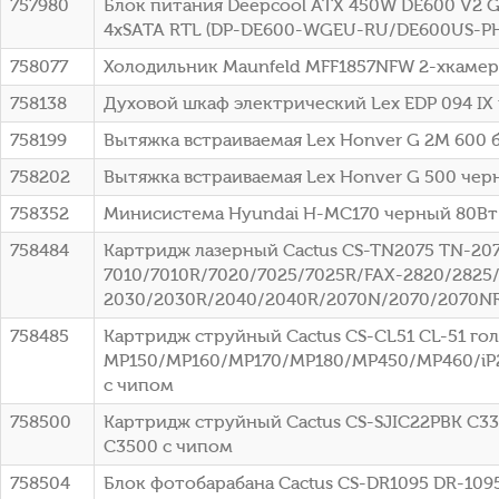
757980
Блок питания Deepcool ATX 450W DE600 V2 G
4xSATA RTL (DP-DE600-WGEU-RU/DE600US-PH
758077
Холодильник Maunfeld MFF1857NFW 2-хкамерн
758138
Духовой шкаф электрический Lex EDP 094 IX
758199
Вытяжка встраиваемая Lex Honver G 2M 600 б
758202
Вытяжка встраиваемая Lex Honver G 500 черн
758352
Минисистема Hyundai H-MC170 черный 80Вт
758484
Картридж лазерный Cactus CS-TN2075 TN-2075
7010/7010R/7020/7025/7025R/FAX-2820/2825
2030/2030R/2040/2040R/2070N/2070/2070NR
758485
Картридж струйный Cactus CS-CL51 CL-51 го
MP150/MP160/MP170/MP180/MP450/MP460/iP2
с чипом
758500
Картридж струйный Cactus CS-SJIC22PBK C33
C3500 с чипом
758504
Блок фотобарабана Cactus CS-DR1095 DR-1095