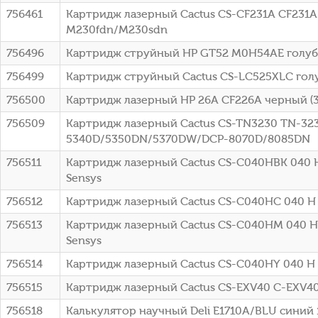
756461
Картридж лазерный Cactus CS-CF231A CF231A 
M230fdn/M230sdn
756496
Картридж струйный HP GT52 M0H54AE голубой
756499
Картридж струйный Cactus CS-LC525XLC голуб
756500
Картридж лазерный HP 26A CF226A черный (31
756509
Картридж лазерный Cactus CS-TN3230 TN-3230
5340D/5350DN/5370DW/DCP-8070D/8085DN
756511
Картридж лазерный Cactus CS-C040HBK 040 H 
Sensys
756512
Картридж лазерный Cactus CS-C040HC 040 H C
756513
Картридж лазерный Cactus CS-C040HM 040 H 
Sensys
756514
Картридж лазерный Cactus CS-C040HY 040 H Y
756515
Картридж лазерный Cactus CS-EXV40 C-EXV40 ч
756518
Калькулятор научный Deli E1710A/BLU синий 