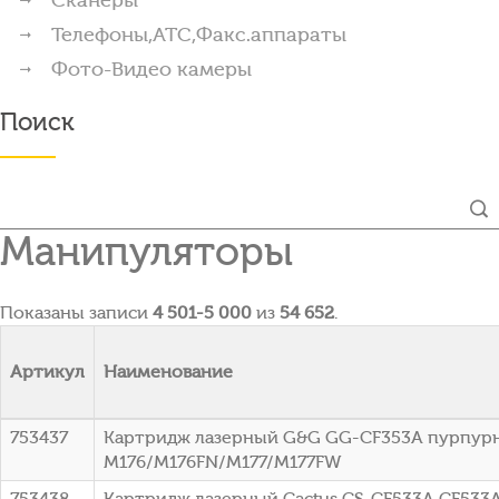
Телефоны,АТС,Факс.аппараты
Фото-Видео камеры
Поиск
Манипуляторы
Показаны записи
4 501-5 000
из
54 652
.
Артикул
Наименование
753437
Картридж лазерный G&G GG-CF353A пурпурный
M176/M176FN/M177/M177FW
753438
Картридж лазерный Cactus CS-CF533A CF533A