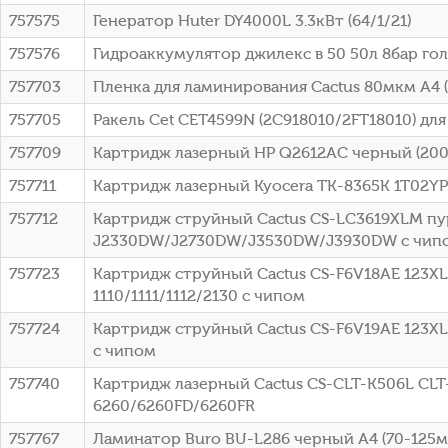
757575
Генератор Huter DY4000L 3.3кВт (64/1/21)
757576
Гидроаккумулятор джилекс в 50 50л 8бар гол
757703
Пленка для ламинирования Cactus 80мкм A4 
757705
Ракель Cet CET4599N (2C918010/2FT18010) для
757709
Картридж лазерный HP Q2612AC черный (2000ст
757711
Картридж лазерный Kyocera TK-8365K 1T02YP0
757712
Картридж струйный Cactus CS-LC3619XLM пур
J2330DW/J2730DW/J3530DW/J3930DW с чип
757723
Картридж струйный Cactus CS-F6V18AE 123XL 
1110/1111/1112/2130 с чипом
757724
Картридж струйный Cactus CS-F6V19AE 123XL че
с чипом
757740
Картридж лазерный Cactus CS-CLT-K506L CLT
6260/6260FD/6260FR
757767
Ламинатор Buro BU-L286 черный A4 (70-125мк