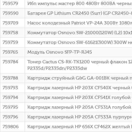
759579
Ибп импульс мастер 800 480Вт 800ВА черны
759590
Батарея GP Lithium CR2450 (5шт) (GP CR2450-
759709
Насос колодезный Patriot VP-24A 300Вт 1080
759758
Коммутатор Osnovo SW-21000(120W) (L2) 10
759759
Коммутатор Osnovo SW-61621(300W) 300W 
759765
Модуль Osnovo SFP-TP-RJ45
759784
Тонер Cactus CS-RK-TK1200 черный флакон 125
P2335d/P2335dn/P2335dw
759788
Картридж струйный G&G GA-001BK черный п
759793
Картридж лазерный HP 203X CF540X черный (
759794
Картридж лазерный HP 203X CF541X голубой (
759795
Картридж лазерный HP 205A CF531A голубой (
759796
Картридж лазерный HP 205A CF533A пурпурны
759806
Картридж лазерный HP 656X CF462X желтый (