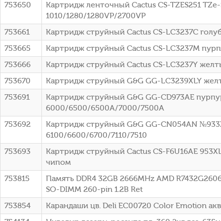
753650
Картридж ленточный Cactus CS-TZES251 TZe-S
1010/1280/1280VP/2700VP
753661
Картридж струйный Cactus CS-LC3237C голуб
753665
Картридж струйный Cactus CS-LC3237M пурпу
753666
Картридж струйный Cactus CS-LC3237Y желты
753670
Картридж струйный G&G GG-LC3239XLY желт
753691
Картридж струйный G&G GG-CD973AE пурпурны
6000/6500/6500A/7000/7500A
753692
Картридж струйный G&G GG-CN054AN №933XL г
6100/6600/6700/7110/7510
753693
Картридж струйный Cactus CS-F6U16AE 953XL г
чипом
753815
Память DDR4 32GB 2666MHz AMD R7432G2606S2
SO-DIMM 260-pin 1.2В Ret
753854
Карандаши цв. Deli EC00720 Color Emotion акв