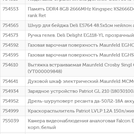
754553
Память DDR4 8GB 2666MHz Kingspec KS2666D4P
rank Ret
754565
Шнур для бейджа Deli E5764 48.5х1см нейлон 
754573
Ручка гелев. Deli Delight EG118-YL прозрачны
754592
Газовая варочная поверхность Maunfeld EGH
754595
Газовая варочная поверхность Maunfeld EGHS
754610
Вытяжка встраиваемая Maunfeld Crosby Singl
(УТ000009848)
754641
Духовой шкаф электрический Maunfeld MCMO
754934
Зарядное устройство Patriot GL 210 (18030100
754952
Дрель-шуруповерт ресанта да-50Л2-18А аккум
754999
Краскораспылитель Patriot LVLP 1.2A 150л/мин 
755039
Камера видеонаблюдения аналоговая Falcon E
корп.:белый