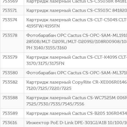
753569
Картридж лазерный Cactus CS-C3503BK 841817
753571
Картридж лазерный Cactus CS-C3503C 841820 
753574
Картридж лазерный Cactus CS-CLT-C504S CLT-
4195FW/4195FN
753578
Фотобарабан OPC Cactus CS-OPC-SAM-ML1910
2850B/MLT-D209L/MLT-D209S)/(108R00908/108
PH 3140/3155/3160
753579
Картридж лазерный Cactus CS-CLT-K409S CLT-
3170/3175/3175FN
753580
Фотобарабан OPC Cactus CS-OPC-SAM-ML3710
753582
Картридж лазерный CopyRite CR-XE006R01463
7120/7125/7220/7225
753588
Картридж лазерный Cactus CS-WC7525M 006R0
7525/7530/7535/7545/7556
753589
Картридж лазерный Cactus CS-B205 106R04348
753616
Инжектор PoE D-Link DPE-301GI/A1B 10/100/