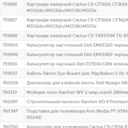
759816
Картридж лазерный Cactus CS-CF361A CF361A 
M552dn/M553dn/M553N/M553x
759817
Картридж лазерный Cactus CS-CF362A CF362A 
M552dn/M553dn/M553N/M553x
759818
Картридж лазерный Cactus CS-TK8335M TK-833
759905
Калькулятор настольный Deli EM01320 черный
759906
Калькулятор настольный Deli EM01420 черный
759910
Калькулятор научный Deli E1710A/GRN зелены
759937
Кабель Falcon Eye Rexant для: PlayStation 5 (11-1
760056
Диспенсер для клейкой ленты Deli Nusign N
760119
Мойщик окон Karcher WV 2 шир.скреб.:280мм п
760287
Строительный пылесос Karcher AD 4 Premium 6
760347
Подставка для телевизора Arm Media PT-STA
(10242)
760350
Кронштейн для телевизора Cactus CS-CP04-R 