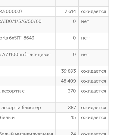
23.00003)
7 614
ожидается
RAID0/1/5/6/50/60
0
нет
orts 6xSFF-8643
0
нет
 A7 (100шт) глянцевая
0
нет
39 893
ожидается
48 409
ожидается
 ассорти с
370
ожидается
м ассорти блистер
287
ожидается
 белый
15
ожидается
Х белый индивидуальная
24
ожидается