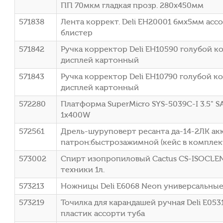
ПП 70мкм гладкая прозр. 280х450мм
571838
Лента коррект. Deli EH20001 6мх5мм асс
блистер
571842
Ручка корректор Deli EH10590 голубой к
дисплей картонный
571843
Ручка корректор Deli EH10790 голубой к
дисплей картонный
572280
Платформа SuperMicro SYS-5039C-I 3.5" S
1x400W
572561
Дрель-шуруповерт ресанта да-14-2ЛК ак
патрон:быстрозажимной (кейс в комплекте
573002
Спирт изопропиловый Cactus CS-ISOCLEN
техники 1л.
573213
Ножницы Deli E6068 Neon универсальные
573219
Точилка для карандашей ручная Deli E053
пластик ассорти туба