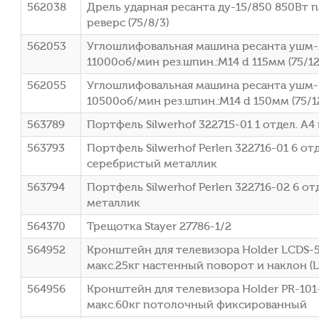
562038
Дрель ударная ресанта ду-15/850 850Вт 
реверс (75/8/3)
562053
Углошлифовальная машина ресанта ушм-
11000об/мин рез.шпин.:M14 d 115мм (75/12
562055
Углошлифовальная машина ресанта ушм-
10500об/мин рез.шпин.:M14 d 150мм (75/1
563789
Портфель Silwerhof 322715-01 1 отдел. A
563793
Портфель Silwerhof Perlen 322716-01 6 от
серебристый металлик
563794
Портфель Silwerhof Perlen 322716-02 6 от
металлик
564370
Трещотка Stayer 27786-1/2
564952
Кронштейн для телевизора Holder LCDS-5
макс.25кг настенный поворот и наклон (
564956
Кронштейн для телевизора Holder PR-101
макс.60кг потолочный фиксированный