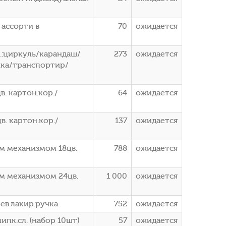
 ассорти в
70
ожидается
л.:циркуль/карандаш/
273
ожидается
ика/транспортир/
в. картон.кор./
64
ожидается
в. картон.кор./
137
ожидается
ым механизмом 18цв.
788
ожидается
ым механизмом 24цв.
1 000
ожидается
рев.лакир.ручка
752
ожидается
ипк.сл. (набор 10шт)
57
ожидается