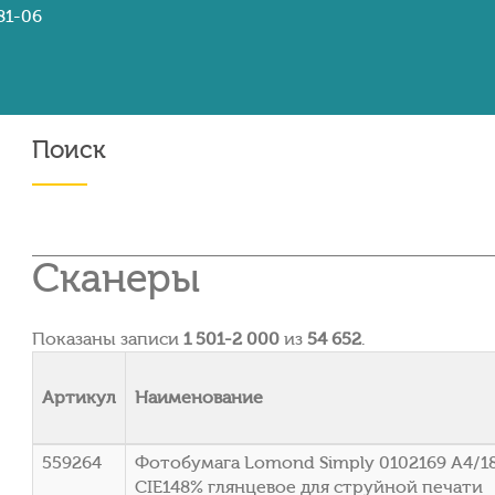
81-06
Поиск
Сканеры
Показаны записи
1 501-2 000
из
54 652
.
Артикул
Наименование
559264
Фотобумага Lomond Simply 0102169 A4/1
CIE148% глянцевое для струйной печати