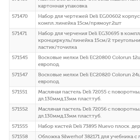
картонная упаковка
571470
Набор для чертежей Deli EG00602 корпус
компл.:линейка 15см/прямоуг.2шт
571471
Набор для черчения Deli EG30695 в комп
кронциркуль/линейка 15см/2 треугольн
ластик/точилка
571545
Восковые мелки Deli EC20800 Colorun 12ц
европод.
571547
Восковые мелки Deli EC20820 Colorun 24ц
европод.
571551
Масляная пастель Deli 72055 с поворотн
дл.130ммд.13мм пласт.туб.
571552
Масляная пастель Deli 72056 с поворотн
дл.130ммд.13мм пласт.туб.
571555
Набор кистей Deli 73895 Nuevo плоск. де
571558
Обложка Silwerhof 382171 для учебника с л