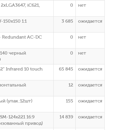
2xLGA3647, iC621,
0
нет
-150x150 1:1
3 685
ожидается
- Redundant AC-DC
0
нет
5140 черный
0
нет
0
 Infrared 10 touch
65 845
ожидается
изонтальный
12
ожидается
й (упак.:12шт)
155
ожидается
SM-124x221 16:9
14 839
ожидается
изованный привод)