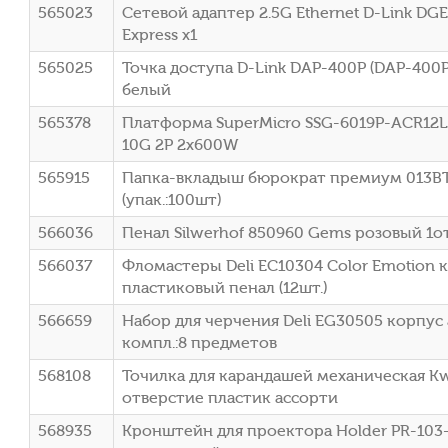
565023
Сетевой адаптер 2.5G Ethernet D-Link DG
Express x1
565025
Точка доступа D-Link DAP-400P (DAP-400
белый
565378
Платформа SuperMicro SSG-6019P-ACR12L
10G 2P 2x600W
565915
Папка-вкладыш бюрократ премиум 013B
(упак.:100шт)
566036
Пенал Silwerhof 850960 Gems розовый 1от
566037
Фломастеры Deli EC10304 Color Emotion 
пластиковый пенал (12шт.)
566659
Набор для черчения Deli EG30505 корпус
компл.:8 предметов
568108
Точилка для карандашей механическая Kw
отверстие пластик ассорти
568935
Кронштейн для проектора Holder PR-103