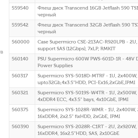
559540
Флеш диск Transcend 16GB Jetflash 590 T
черный
559542
Флеш диск Transcend 32GB Jetflash 590 T
черный
560000
Case Supermicro CSE-213AC-R920LPB - 2U, 
support SAS (12Gbps), 7xLP, RMKIT
ов
560140
PSU Supermicro 600W PWS-601D-1R - 48V 
Power Supplies
560317
Supermicro SYS-5018D-MTRF - 1U, 2x400W,
upto32Gb,4x3.5"HDD, PCI-Ex16,2xGbE,IPMI
560321
Supermicro SYS-5019S-W4TR - 1U, 2x500W, 
4xDDR4 ECC, 4x3.5" bays, 4x10GbE, IPMI
560375
Supermicro SYS-1028R-WMR - 1U, 2x400W, 
16xDDR4, 2x2.5" fixHDD, 2xGbE, IPMI
560390
Supermicro SYS-2028R-C1RT - 2U, 2x920W, 
16xDDR4, 16x2.5"HDD, SAS, 2x10GbE