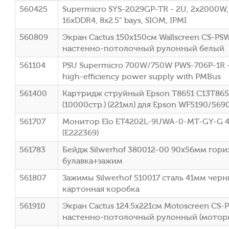
560425
Supermicro SYS-2029GP-TR - 2U, 2x2000W, 
16xDDR4, 8x2.5" bays, SIOM, IPMI
560809
Экран Cactus 150x150см Wallscreen CS-PSW
настенно-потолочный рулонный белый
561104
PSU Supermicro 700W/750W PWS-706P-1R 
high-efficiency power supply with PMBus
561400
Картридж струйный Epson T8651 C13T86
(10000стр.) (221мл) для Epson WF5190/569
561707
Монитор Elo ET4202L-9UWA-0-MT-GY-G 42"
(E222369)
561783
Бейдж Silwerhof 380012-00 90х56мм гор
булавка+зажим
561807
Зажимы Silwerhof 510017 сталь 41мм черны
картонная коробка
561910
Экран Cactus 124.5x221см Motoscreen CS-P
настенно-потолочный рулонный (мотор