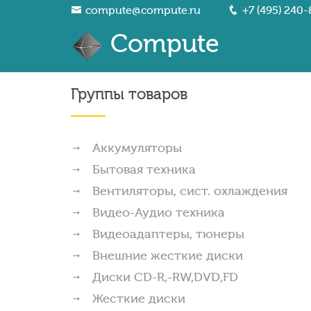
compute@compute.ru
+7 (495) 240-
Compute
Группы товаров
Аккумуляторы
Бытовая техника
Вентиляторы, сист. охлаждения
Видео-Аудио техника
Видеоадаптеры, тюнеры
Внешние жесткие диски
Диски CD-R,-RW,DVD,FD
Жесткие диски