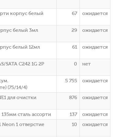
орти корпус белый
67
ожидается
орпус белый 3мл
29
ожидается
орпус белый 12мл
61
ожидается
AS/SATA C242 1G 2Р
0
нет
кум.
5 755
ожидается
) (75/14/4)
E1 для очистки
876
ожидается
 135мм сталь ассорти
137
ожидается
1 Neon 1 отверстие
10
ожидается