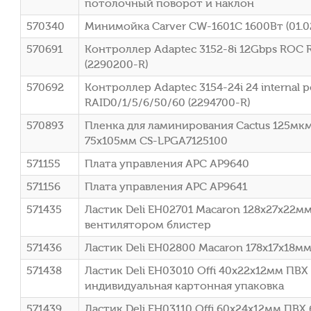
потолочный поворот и наклон
570340
Минимойка Carver CW-1601C 1600Вт (01.0
570691
Контроллер Adaptec 3152-8i 12Gbps ROC 
(2290200-R)
570692
Контроллер Adaptec 3154-24i 24 internal p
RAID0/1/5/6/50/60 (2294700-R)
570893
Пленка для ламинирования Cactus 125мкм
75x105мм CS-LPGA7125100
571155
Плата управления APC AP9640
571156
Плата управления APC AP9641
571435
Ластик Deli EH02701 Macaron 128х27х22мм
вентилятором блистер
571436
Ластик Deli EH02800 Macaron 178х17х18м
571438
Ластик Deli EH03010 Offi 40x22x12мм ПВХ
индивидуальная картонная упаковка
571439
Ластик Deli EH03110 Offi 60x24x12мм ПВ