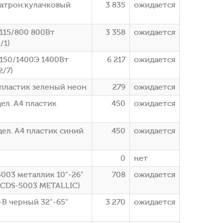
патрон:кулачковый
3 835
ожидается
115/800 800Вт
3 358
ожидается
/1)
150/1400Э 1400Вт
6 217
ожидается
2/7)
4 пластик зеленый неон
279
ожидается
дел. A4 пластик
450
ожидается
дел. A4 пластик синий
450
ожидается
0
нет
003 металлик 10"-26"
708
ожидается
LCDS-5003 METALLIC)
-B черный 32"-65"
3 270
ожидается