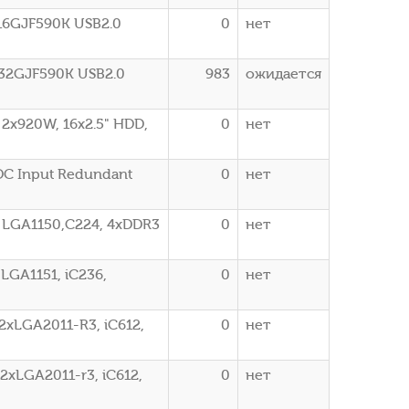
S16GJF590K USB2.0
0
нет
S32GJF590K USB2.0
983
ожидается
2x920W, 16x2.5" HDD,
0
нет
DC Input Redundant
0
нет
 LGA1150,C224, 4xDDR3
0
нет
LGA1151, iC236,
0
нет
2xLGA2011-R3, iC612,
0
нет
2xLGA2011-r3, iC612,
0
нет