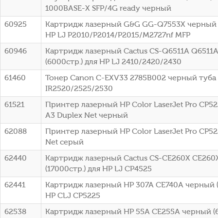
1000BASE-X SFP/4G ready черный
60925
Картридж лазерный G&G GG-Q7553X черный (
HP LJ P2010/P2014/P2015/M2727nf MFP
60946
Картридж лазерный Cactus CS-Q6511A Q6511
(6000стр.) для HP LJ 2410/2420/2430
61460
Тонер Canon C-EXV33 2785B002 черный туба
IR2520/2525/2530
61521
Принтер лазерный HP Color LaserJet Pro CP52
A3 Duplex Net черный
62088
Принтер лазерный HP Color LaserJet Pro CP52
Net серый
62440
Картридж лазерный Cactus CS-CE260X CE260
(17000стр.) для HP LJ CP4525
62441
Картридж лазерный HP 307A CE740A черный (
HP CLJ CP5225
62538
Картридж лазерный HP 55A CE255A черный (6