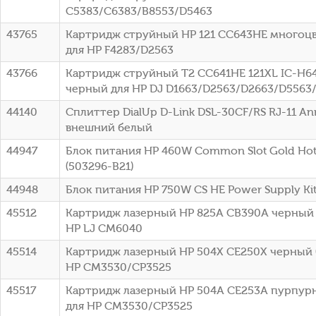
C5383/C6383/B8553/D5463
43765
Картридж струйный HP 121 CC643HE многоцве
для HP F4283/D2563
43766
Картридж струйный T2 CC641HE 121XL IC-H6
черный для HP DJ D1663/D2563/D2663/D5563
44140
Сплиттер DialUp D-Link DSL-30CF/RS RJ-11 A
внешний белый
44947
Блок питания HP 460W Common Slot Gold Hot 
(503296-B21)
44948
Блок питания HP 750W CS HE Power Supply Kit 
45512
Картридж лазерный HP 825A CB390A черный (
HP LJ CM6040
45514
Картридж лазерный HP 504X CE250X черный (
HP CM3530/CP3525
45517
Картридж лазерный HP 504A CE253A пурпурн
для HP CM3530/CP3525