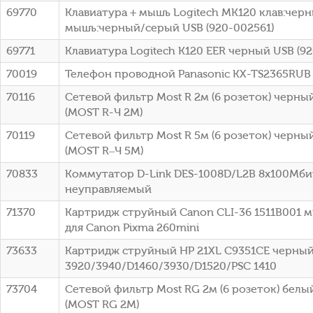
69770
Клавиатура + мышь Logitech MK120 клав:чер
мышь:черный/серый USB (920-002561)
69771
Клавиатура Logitech K120 EER черный USB (9
70019
Телефон проводной Panasonic KX-TS2365RUB
70116
Сетевой фильтр Most R 2м (6 розеток) черный
(МОSТ R-Ч 2М)
70119
Сетевой фильтр Most R 5м (6 розеток) черный
(МОSТ R–Ч 5М)
70833
Коммутатор D-Link DES-1008D/L2B 8x100Мби
неуправляемый
71370
Картридж струйный Canon CLI-36 1511B001 
для Canon Pixma 260mini
73633
Картридж струйный HP 21XL C9351CE черный
3920/3940/D1460/3930/D1520/PSC 1410
73704
Сетевой фильтр Most RG 2м (6 розеток) белый
(МОSТ RG 2М)