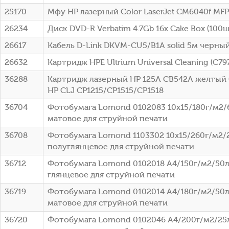
25170
Мфу HP лазерный Color LaserJet CM6040f MFP
26234
Диск DVD-R Verbatim 4.7Gb 16x Cake Box (100шт
26617
Кабель D-Link DKVM-CU5/B1A solid 5м черны
26632
Картридж HPE Ultrium Universal Cleaning (C79
36288
Картридж лазерный HP 125A CB542A желтый (
HP CLJ CP1215/CP1515/CP1518
36704
Фотобумага Lomond 0102083 10x15/180г/м2/
матовое для струйной печати
36708
Фотобумага Lomond 1103302 10x15/260г/м2/
полуглянцевое для струйной печати
36712
Фотобумага Lomond 0102018 A4/150г/м2/50л
глянцевое для струйной печати
36719
Фотобумага Lomond 0102014 A4/180г/м2/50л
матовое для струйной печати
36720
Фотобумага Lomond 0102046 A4/200г/м2/25