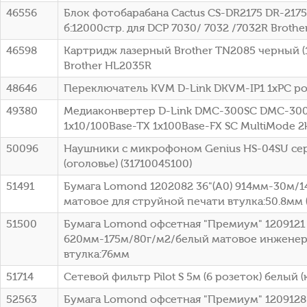
46556
Блок фотобарабана Cactus CS-DR2175 DR-2175
б:12000стр. для DCP 7030/ 7032 /7032R Brothe
46598
Картридж лазерный Brother TN2085 черный (1
Brother HL2035R
48646
Переключатель KVM D-Link DKVM-IP1 1xPC po
49380
Медиаконвертер D-Link DMC-300SC DMC-30
1x10/100Base-TX 1x100Base-FX SC MultiMode 
50096
Наушники с микрофоном Genius HS-04SU се
(оголовье) (31710045100)
51491
Бумага Lomond 1202082 36"(A0) 914мм-30м/
матовое для струйной печати втулка:50.8мм (
51500
Бумага Lomond офсетная "Премиум" 1209121 
620мм-175м/80г/м2/белый матовое инженер
втулка:76мм
51714
Сетевой фильтр Pilot S 5м (6 розеток) белый (
52563
Бумага Lomond офсетная "Премиум" 1209128