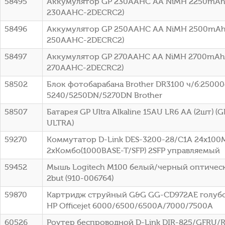
58495
Аккумулятор GP 230AAHC AA NiMH 2250mAh 
230AAHC-2DECRC2)
58496
Аккумулятор GP 250AAHC AA NiMH 2500mAh 
250AAHC-2DECRC2)
58497
Аккумулятор GP 270AAHC AA NiMH 2700mAh 
270AAHC-2DECRC2)
58502
Блок фотобарабана Brother DR3100 ч/б:25000с
5240/5250DN/5270DN Brother
58507
Батарея GP Ultra Alkaline 15AU LR6 AA (2шт) 
ULTRA)
59270
Коммутатор D-Link DES-3200-28/C1A 24x100
2xКомбо(1000BASE-T/SFP) 2SFP управляемый
59452
Мышь Logitech M100 белый/черный оптическ
2but (910-006764)
59870
Картридж струйный G&G GG-CD972AE голубой
HP Officejet 6000/6500/6500A/7000/7500A
60526
Роутер беспроводной D-Link DIR-825/GFRU/