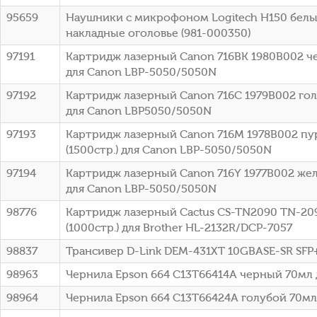
95659
Наушники с микрофоном Logitech H150 белы
накладные оголовье (981-000350)
97191
Картридж лазерный Canon 716BK 1980B002 че
для Canon LBP-5050/5050N
97192
Картридж лазерный Canon 716C 1979B002 голу
для Canon LBP5050/5050N
97193
Картридж лазерный Canon 716M 1978B002 п
(1500стр.) для Canon LBP-5050/5050N
97194
Картридж лазерный Canon 716Y 1977B002 жел
для Canon LBP-5050/5050N
98776
Картридж лазерный Cactus CS-TN2090 TN-20
(1000стр.) для Brother HL-2132R/DCP-7057
98837
Трансивер D-Link DEM-431XT 10GBASE-SR SFP
98963
Чернила Epson 664 C13T66414A черный 70мл 
98964
Чернила Epson 664 C13T66424A голубой 70мл