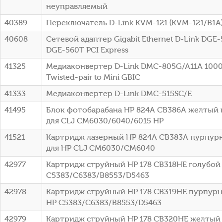
неуправляемый
40389
Переключатель D-Link KVM-121 (KVM-121/B1A
40608
Сетевой адаптер Gigabit Ethernet D-Link DGE
DGE-560T PCI Express
41325
Медиаконвертер D-Link DMC-805G/A11A 1000B
Twisted-pair to Mini GBIC
41333
Медиаконвертер D-Link DMC-515SC/E
41495
Блок фотобарабана HP 824A CB386A желтый 
для CLJ CM6030/6040/6015 HP
41521
Картридж лазерный HP 824A CB383A пурпурн
для HP CLJ CM6030/CM6040
42977
Картридж струйный HP 178 CB318HE голубой (
C5383/C6383/B8553/D5463
42978
Картридж струйный HP 178 CB319HE пурпурны
HP C5383/C6383/B8553/D5463
42979
Картридж струйный HP 178 CB320HE желтый (