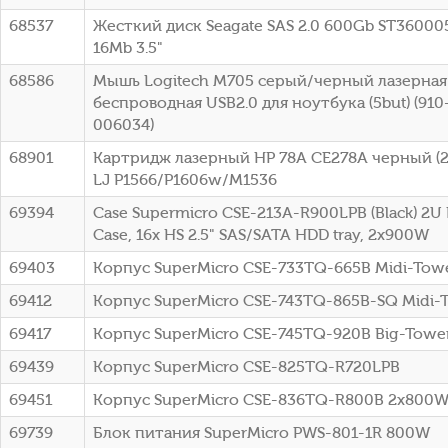
68537
Жесткий диск Seagate SAS 2.0 600Gb ST36000
16Mb 3.5"
68586
Мышь Logitech M705 серый/черный лазерная 
беспроводная USB2.0 для ноутбука (5but) (91
006034)
68901
Картридж лазерный HP 78A CE278A черный (21
LJ P1566/P1606w/M1536
69394
Case Supermicro CSE-213A-R900LPB (Black) 2U
Case, 16x HS 2.5" SAS/SATA HDD tray, 2x900W
69403
Корпус SuperMicro CSE-733TQ-665B Midi-To
69412
Корпус SuperMicro CSE-743TQ-865B-SQ Midi-
69417
Корпус SuperMicro CSE-745TQ-920B Big-Towe
69439
Корпус SuperMicro CSE-825TQ-R720LPB
69451
Корпус SuperMicro CSE-836TQ-R800B 2x800
69739
Блок питания SuperMicro PWS-801-1R 800W