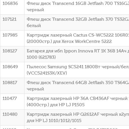
106836
Флеш диск Transcend 16GB Jetflash 700 TS16G
черный
107121
Флеш диск Transcend 32GB Jetflash 370 TS32G
белый
107985
Картридж лазерный Cactus CS-WC5222 106R0
(20000стр.) для Xerox WorkCentre 5222
108127
Батарея для ибп Ippon Innova RT 1K 36В 14Ач 
1000 (621783)
108649
Пылесос Samsung SC5241 1800Вт черный/бе
(VCC5241S3K/XEV)
108817
Флеш диск Transcend 64GB Jetflash 350 TS64G
черный
110477
Картридж лазерный HP 36A CB436AF черный 
(4000стр.) для HP LJ P1505
110480
Картридж лазерный HP Q2612AF черный x2упа
для HP LJ 1010/1012/1015