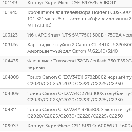
101149
Корпус SuperMicro CSE-847E26-RJBOD1
101945
Кронштейн для телевизора Holder LCDS-500
10"-32" макс.25кг настенный фиксированный
METALLIC)
103123
Ибп APC Smart-UPS SMT750I 500Вт 750ВА че
103126
Картридж струйный Canon CL-441XL 5220B0
многоцветный для Canon MG2140/3140
104433
Флеш диск Transcend 32GB Jetflash 350 TS32G
черный
104808
Тонер Canon C-EXV34BK 3782B002 черный туб
C2020/C2025/C2030/C2220/C2225/C2230
104809
Тонер Canon C-EXV34C 3783B002 голубой туб
C2020/C2025/C2030/C2220/C2225/C2230
104811
Тонер Canon C-EXV34Y 3785B002 желтый туба
C2020/C2025/C2030/C2220/C2225/C2230
105972
Корпус SuperMicro CSE-815TQ-600WB 1U 60