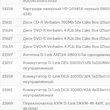
iR2016/2020/2022
14258
Картридж лазерный HP Q5945A черный (18000
4345
15611
Диск CD-R Verbatim 700Mb 52x Cake Box (25шт)
15624
Диск DVD-R Verbatim 4.7Gb 16x Cake Box (25шт
15627
Диск DVD-R Verbatim 4.7Gb 16x Cake Box (50шт
15634
Диск DVD+R Verbatim 4.7Gb 16x Cake Box (25шт
21597
Антенна D-Link ANT24-0800 0.5м однодиапа
21657
Коммутатор D-Link DES-1005D/O2B 5x100Мб
неуправляемый
21658
Коммутатор D-Link DGS-1005D/J2A 5x1Гбит/с
неуправляемый
21661
Коммутатор D-Link DGS-1008D/K2A 8x1Гбит/
неуправляемый
21669
Переключатель KVM D-Link DKVM-4K 4xPC po
4K/B3A)