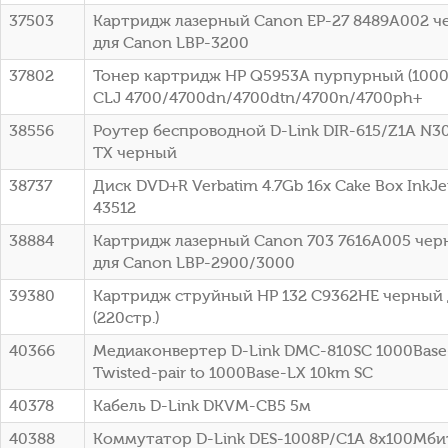
37503
Картридж лазерный Canon EP-27 8489A002 че
для Canon LBP-3200
37802
Тонер картридж HP Q5953A пурпурный (10000
CLJ 4700/4700dn/4700dtn/4700n/4700ph+
38556
Роутер беспроводной D-Link DIR-615/Z1A N3
TX черный
38737
Диск DVD+R Verbatim 4.7Gb 16x Cake Box InkJet
43512
38884
Картридж лазерный Canon 703 7616A005 черн
для Canon LBP-2900/3000
39380
Картридж струйный HP 132 C9362HE черный 
(220стр.)
40366
Медиаконвертер D-Link DMC-810SC 1000Base-
Twisted-pair to 1000Base-LX 10km SC
40378
Кабель D-Link DKVM-CB5 5м
40388
Коммутатор D-Link DES-1008P/C1A 8x100Мби