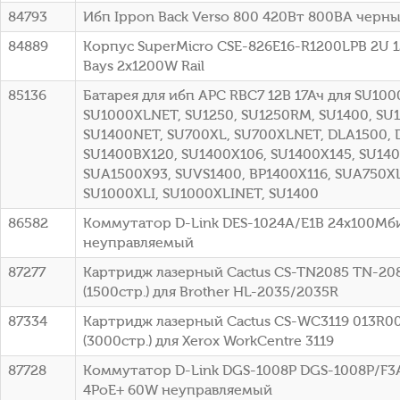
84793
Ибп Ippon Back Verso 800 420Вт 800ВА черный
84889
Корпус SuperMicro CSE-826E16-R1200LPB 2U 1
Bays 2x1200W Rail
85136
Батарея для ибп APC RBC7 12В 17Ач для SU100
SU1000XLNET, SU1250, SU1250RM, SU1400, SU
SU1400NET, SU700XL, SU700XLNET, DLA1500, 
SU1400BX120, SU1400X106, SU1400X145, SU140
SUA1500X93, SUVS1400, BP1400X116, SUA750XL
SU1000XLI, SU1000XLINET, SU1400
86582
Коммутатор D-Link DES-1024A/E1B 24x100Мб
неуправляемый
87277
Картридж лазерный Cactus CS-TN2085 TN-20
(1500стр.) для Brother HL-2035/2035R
87334
Картридж лазерный Cactus CS-WC3119 013R0
(3000стр.) для Xerox WorkCentre 3119
87728
Коммутатор D-Link DGS-1008P DGS-1008P/F3A 
4PoE+ 60W неуправляемый