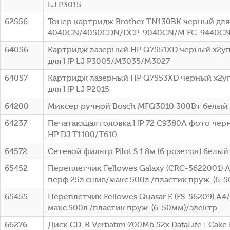
LJ P3015
62556
Тонер картридж Brother TN130BK черный для 
4040CN/4050CDN/DCP-9040CN/M FC-9440CN 
64056
Картридж лазерный HP Q7551XD черный x2упа
для HP LJ P3005/M3035/M3027
64057
Картридж лазерный HP Q7553XD черный x2упа
для HP LJ P2015
64200
Миксер ручной Bosch MFQ3010 300Вт белый
64237
Печатающая головка HP 72 C9380A фото чер
HP DJ T1100/T610
64572
Сетевой фильтр Pilot S 1.8м (6 розеток) белый 
65452
Переплетчик Fellowes Galaxy (CRC-5622001) 
перф.25л.сшив/макс.500л./пластик.пруж. (6-5
65455
Переплетчик Fellowes Quasar E (FS-56209) A4
макс.500л./пластик.пруж. (6-50мм)/электр.
66276
Диск CD-R Verbatim 700Mb 52x DataLife+ Cake B