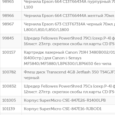
98965
Чернила Epson 664 C13T66434A пурпурный 7
L100
98966
Чернила Epson 664 C13T66444A желтый 70мл 
98967
Чернила Epson 673 C13T67314A черный 70мл 
L800/L810/L850/L1800
99845
Шредер Fellowes PowerShred 79Ci (секр.P-4)
16лист. 23лтр. скрепки скобы пл.карты CD (FS
100157
Картридж лазерный Canon 719H 3480B002/0
(6400стр.) для Canon i-Sensys
MF5840/MF5880/LBP6300/LBP6650 без чипа
100782
Флеш диск Transcend 4GB Jetflash 350 TS4GJF
черный
100832
Шредер Fellowes PowerShred 75Cs (секр.P-4)
12лист. 27лтр. скрепки скобы пл.карты CD (FS
101005
Корпус SuperMicro CSE-847E26-R1400LPB
101139
Корпус SuperMicro CSE-847E16-RJBOD1