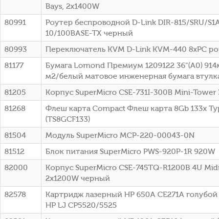
Bays, 2x1400W
80991
Роутер беспроводной D-Link DIR-815/SRU/S1
10/100BASE-TX черный
80993
Переключатель KVM D-Link KVM-440 8xPC po
81177
Бумага Lomond Премиум 1209122 36"(A0) 914
м2/белый матовое инженерная бумага втулка:
81205
Корпус SuperMicro CSE-731I-300B Mini-Tower
81268
Флеш карта Compact Флеш карта 8Gb 133x Typ
(TS8GCF133)
81504
Модуль SuperMicro MCP-220-00043-0N
81512
Блок питания SuperMicro PWS-920P-1R 920W
82000
Корпус SuperMicro CSE-745TQ-R1200B 4U Mid
2x1200W черный
82578
Картридж лазерный HP 650A CE271A голубой (
HP LJ CP5520/5525