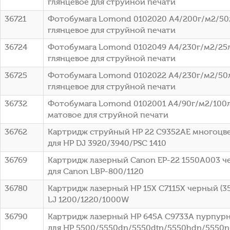
глянцевое для струйной печати
36721
Фотобумага Lomond 0102020 A4/200г/м2/50
глянцевое для струйной печати
36724
Фотобумага Lomond 0102049 A4/230г/м2/25
глянцевое для струйной печати
36725
Фотобумага Lomond 0102022 A4/230г/м2/50
глянцевое для струйной печати
36732
Фотобумага Lomond 0102001 A4/90г/м2/100л
матовое для струйной печати
36762
Картридж струйный HP 22 C9352AE многоцвет
для HP DJ 3920/3940/PSC 1410
36769
Картридж лазерный Canon EP-22 1550A003 че
для Canon LBP-800/1120
36780
Картридж лазерный HP 15X C7115X черный (35
LJ 1200/1220/1000W
36790
Картридж лазерный HP 645A C9733A пурпурны
для HP 5500/5550dn/5550dtn/5550hdn/5550n