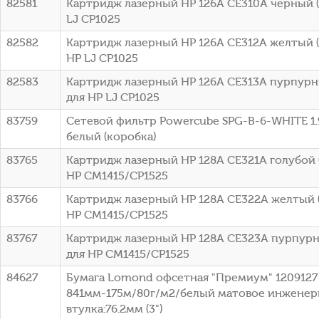
82581
Картридж лазерный HP 126A CE310A черный (1
LJ CP1025
82582
Картридж лазерный HP 126A CE312A желтый (1
HP LJ CP1025
82583
Картридж лазерный HP 126A CE313A пурпурны
для HP LJ CP1025
83759
Сетевой фильтр Powercube SPG-B-6-WHITE 1.9
белый (коробка)
83765
Картридж лазерный HP 128A CE321A голубой (
HP CM1415/CP1525
83766
Картридж лазерный HP 128A CE322A желтый (
HP CM1415/CP1525
83767
Картридж лазерный HP 128A CE323A пурпурны
для HP CM1415/CP1525
84627
Бумага Lomond офсетная "Премиум" 1209127 
841мм-175м/80г/м2/белый матовое инженер
втулка:76.2мм (3")