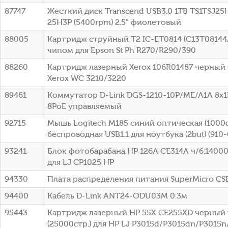
87747
Жесткий диск Transcend USB3.0 1TB TS1TSJ25H
25H3P (5400rpm) 2.5" фиолетовый
88005
Картридж струйный T2 IC-ET0814 (C13T08144
чипом для Epson St Ph R270/R290/390
88260
Картридж лазерный Xerox 106R01487 черный (
Xerox WC 3210/3220
89461
Коммутатор D-Link DGS-1210-10P/ME/A1A 8x1
8PoE управляемый
92715
Мышь Logitech M185 синий оптическая (1000d
беспроводная USB1.1 для ноутбука (2but) (910
93241
Блок фотобарабана HP 126A CE314A ч/б:14000
для LJ CP1025 HP
94330
Плата распределения питания SuperMicro C
94400
Кабель D-Link ANT24-ODU03M 0.3м
95443
Картридж лазерный HP 55X CE255XD черный 
(25000стр.) для HP LJ P3015d/P3015dn/P3015n