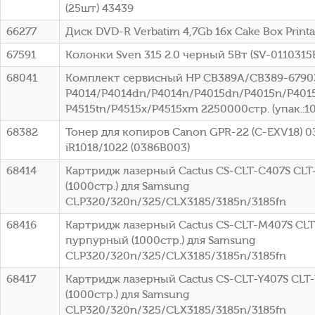
(25шт) 43439
66277
Диск DVD-R Verbatim 4,7Gb 16x Cake Box Printa
67591
Колонки Sven 315 2.0 черный 5Вт (SV-0110315
68041
Комплект сервисный HP CB389A/CB389-67903
P4014/P4014dn/P4014n/P4015dn/P4015n/P4015
P4515tn/P4515x/P4515xm 2250000стр. (упак.:1
68382
Тонер для копиров Canon GPR-22 (C-EXV18) 0
iR1018/1022 (0386B003)
68414
Картридж лазерный Cactus CS-CLT-C407S CLT
(1000стр.) для Samsung
CLP320/320n/325/CLX3185/3185n/3185fn
68416
Картридж лазерный Cactus CS-CLT-M407S CL
пурпурный (1000стр.) для Samsung
CLP320/320n/325/CLX3185/3185n/3185fn
68417
Картридж лазерный Cactus CS-CLT-Y407S CLT
(1000стр.) для Samsung
CLP320/320n/325/CLX3185/3185n/3185fn