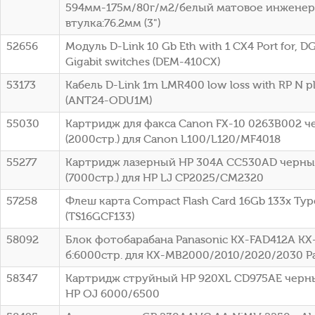
594мм-175м/80г/м2/белый матовое инженер
втулка:76.2мм (3")
52656
Модуль D-Link 10 Gb Eth with 1 CX4 Port for, DG
Gigabit switches (DEM-410CX)
53173
Кабель D-Link 1m LMR400 low loss with RP N p
(ANT24-ODU1M)
55030
Картридж для факса Canon FX-10 0263B002 
(2000стр.) для Canon L100/L120/MF4018
55277
Картридж лазерный HP 304A CC530AD черный
(7000стр.) для HP LJ CP2025/CM2320
57258
Флеш карта Compact Flash Card 16Gb 133x Typ
(TS16GCF133)
58092
Блок фотобарабана Panasonic KX-FAD412A KX
б:6000стр. для KX-MB2000/2010/2020/2030 P
58347
Картридж струйный HP 920XL CD975AE черный
HP OJ 6000/6500