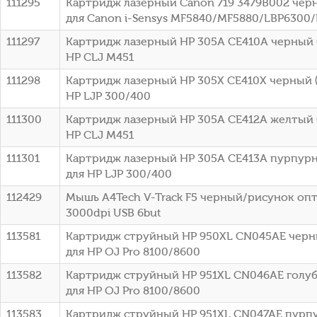
111295
Картридж лазерный Canon 719 3479B002 черн
для Canon i-Sensys MF5840/MF5880/LBP6300
111297
Картридж лазерный HP 305A CE410A черный (
HP CLJ M451
111298
Картридж лазерный HP 305X CE410X черный (
HP LJP 300/400
111300
Картридж лазерный HP 305A CE412A желтый (
HP CLJ M451
111301
Картридж лазерный HP 305A CE413A пурпурн
для HP LJP 300/400
112429
Мышь A4Tech V-Track F5 черный/рисунок оп
3000dpi USB 6but
113581
Картридж струйный HP 950XL CN045AE черны
для HP OJ Pro 8100/8600
113582
Картридж струйный HP 951XL CN046AE голубо
для HP OJ Pro 8100/8600
113583
Картридж струйный HP 951XL CN047AE пурпу