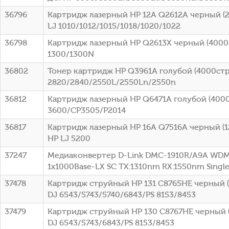
36796
Картридж лазерный HP 12A Q2612A черный (2
LJ 1010/1012/1015/1018/1020/1022
36798
Картридж лазерный HP Q2613X черный (4000ст
1300/1300N
36802
Тонер картридж HP Q3961A голубой (4000стр.
2820/2840/2550L/2550Ln/2550n
36812
Картридж лазерный HP Q6471A голубой (4000с
3600/CP3505/P2014
36817
Картридж лазерный HP 16A Q7516A черный (12
HP LJ 5200
37247
Медиаконвертер D-Link DMC-1910R/A9A WDM
1x1000Base-LX SC ТХ:1310nm RX:1550nm Sing
37478
Картридж струйный HP 131 C8765HE черный (4
DJ 6543/5743/5740/6843/PS 8153/8453
37479
Картридж струйный HP 130 C8767HE черный (
DJ 6543/5743/6843/PS 8153/8453