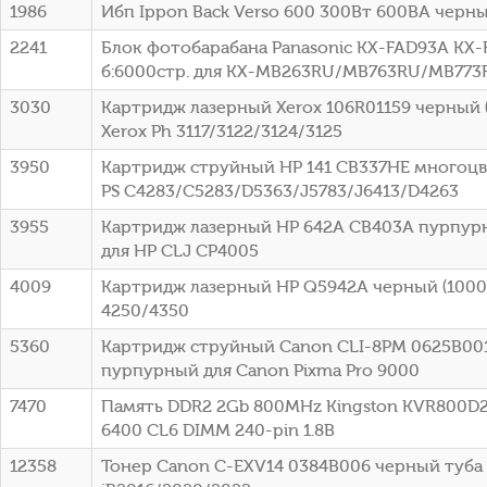
1986
Ибп Ippon Back Verso 600 300Вт 600ВА черный
2241
Блок фотобарабана Panasonic KX-FAD93A KX-
б:6000стр. для KX-MB263RU/MB763RU/MB773R
3030
Картридж лазерный Xerox 106R01159 черный (
Xerox Ph 3117/3122/3124/3125
3950
Картридж струйный HP 141 CB337HE многоцв
PS C4283/C5283/D5363/J5783/J6413/D4263
3955
Картридж лазерный HP 642A CB403A пурпурн
для HP CLJ CP4005
4009
Картридж лазерный HP Q5942A черный (10000
4250/4350
5360
Картридж струйный Canon CLI-8PM 0625B00
пурпурный для Canon Pixma Pro 9000
7470
Память DDR2 2Gb 800MHz Kingston KVR800D2
6400 CL6 DIMM 240-pin 1.8В
12358
Тонер Canon C-EXV14 0384B006 черный туба 