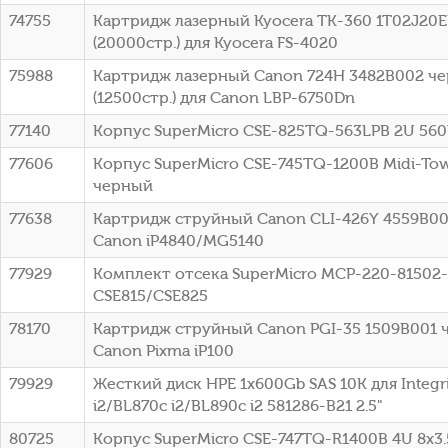
74755
Картридж лазерный Kyocera TK-360 1T02J20
(20000стр.) для Kyocera FS-4020
75988
Картридж лазерный Canon 724H 3482B002 ч
(12500стр.) для Canon LBP-6750Dn
77140
Корпус SuperMicro CSE-825TQ-563LPB 2U 56
77606
Корпус SuperMicro CSE-745TQ-1200B Midi-To
черный
77638
Картридж струйный Canon CLI-426Y 4559B00
Canon iP4840/MG5140
77929
Комплект отсека SuperMicro MCP-220-81502
CSE815/CSE825
78170
Картридж струйный Canon PGI-35 1509B001 
Canon Pixma iP100
79929
Жесткий диск HPE 1x600Gb SAS 10K для Integr
i2/BL870c i2/BL890c i2 581286-B21 2.5"
80725
Корпус SuperMicro CSE-747TQ-R1400B 4U 8x3