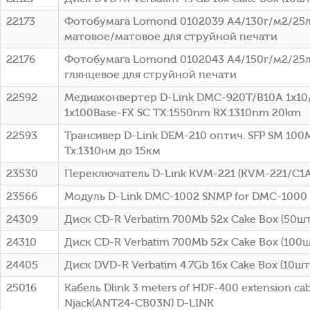
22173
Фотобумага Lomond 0102039 A4/130г/м2/25л
матовое/матовое для струйной печати
22176
Фотобумага Lomond 0102043 A4/150г/м2/25л
глянцевое для струйной печати
22592
Медиаконвертер D-Link DMC-920T/B10A 1x10
1x100Base-FX SC ТХ:1550nm RX:1310nm 20km
22593
Трансивер D-Link DEM-210 оптич. SFP SM 100
Tx:1310нм до 15км
23530
Переключатель D-Link KVM-221 (KVM-221/C1A
23566
Модуль D-Link DMC-1002 SNMP for DMC-1000
24309
Диск CD-R Verbatim 700Mb 52x Cake Box (50шт)
24310
Диск CD-R Verbatim 700Mb 52x Cake Box (100шт
24405
Диск DVD-R Verbatim 4.7Gb 16x Cake Box (10шт)
25016
Кабель Dlink 3 meters of HDF-400 extension cab
Njack(ANT24-CB03N) D-LINK