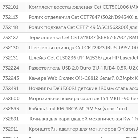
732101
Комплект восстановления Cet CET501006 (MK41
732113
Ролик отделения Cet CET7847 (302ND94340) дл
732118
Ролик подхвата Cet CET7149 (A5C1562200) для
732127
Термопленка Cet CET311027 (E6B67-67901/RM
732130
Шестерня привода Cet CET2423 (RU5-0957-00
732131
Шлейф Cet CLS0236 (FF-M1536) для HP LaserJe
732224
Разветвитель USB 2.0 Buro BU-HUB4-0.5R-U2.
732243
Камера Web Оклик OK-C8812 белый 0.3Mpix (
732491
Ножницы Deli E6021 детские 120мм сталь асс
732600
Морозильная камера саратов 154 МКШ-90 бе
732853
Кабель Ural КМ 4RCA МТ5М 5м (упак.:1шт)
732891
Точилка для карандашей механическая Kw-Tri
732911
Кронштейн-адаптер для мониторов Onkron A