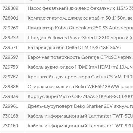
728882
Насос фекальный джилекс фекальник 115/5 3
728901
Комплект автом. джилекс краб-т 50 1" 50л. вер
729269
Ламинатор Kobra Queenlam 250 S3 Auto черны
729272
Шредер Fellowes PowerShred LX210 черный (се
729571
Батарея для ибп Delta DTM 1226 12В 26Ач
729597
Варочная поверхность Gorenje CT41SC черн
729759
Кабель аудио-видео HDMI (m)/HDMI (m) 10м. 
729767
Кронштейн для проектора Cactus CS-VM-PR0
729828
Стиральная машина Beko WRE6512BWW класс: A
729839
Корпус SuperMicro CSE-743AC-1K26B-SQ 120
729961
Дрель-шуруповерт Deko Sharker 20V аккум. 
730168
Кабель информационный Lanmaster TWT-5EU
730169
Кабель информационный Lanmaster TWT-5EUT