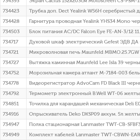
734393
Экран Cactus 152x203см Motoscreen CS-PSM-
734423
Трубка доп. Dect Yealink W56H серебристый
734428
Гарнитура проводная Yealink YHS34 Mono че
734503
Блок питания AC/DC Falcon Eye FE-AN-3/12 11
734717
Духовой шкаф электрический Gefest ЭДВ ДА
734721
Микроволновая печь Maunfeld MBMO.25.7GW 2
734727
Вытяжка каминная Maunfeld Lee Isla 39 черн
734752
Морозильная камера атлант M-7184-003 бел
734778
Видеорегистратор AdvoCam FD Black III черн
734792
Термометр электронный B.Well WT-06 желт
734851
Точилка для карандашей механическая Deli E
734916
Опрыскиватель Deko DKSP09 аккум. 5л желты
734947
Полка стационарная Lanmaster TWT-CB-SFBF300
734949
Комплект кабелей Lanmaster TWT-CBWN-EART