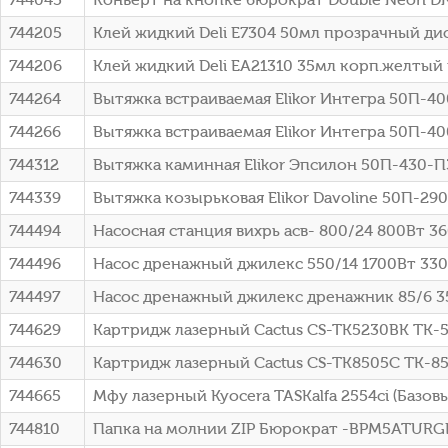
744205
Клей жидкий Deli E7304 50мл прозрачный дис
744206
Клей жидкий Deli EA21310 35мл корп.желтый 
744264
Вытяжка встраиваемая Elikor Интегра 50П-40
744266
Вытяжка встраиваемая Elikor Интегра 50П-40
744312
Вытяжка каминная Elikor Эпсилон 50П-430-П3
744339
Вытяжка козырьковая Elikor Davoline 50П-29
744494
Насосная станция вихрь асв- 800/24 800Вт 360
744496
Насос дренажный джилекс 550/14 1700Вт 330
744497
Насос дренажный джилекс дренажник 85/6 35
744629
Картридж лазерный Cactus CS-TK5230BK TK-5
744630
Картридж лазерный Cactus CS-TK8505C TK-850
744665
Мфу лазерный Kyocera TASKalfa 2554ci (Базо
744810
Папка на молнии ZIP Бюрократ -BPM5ATURG