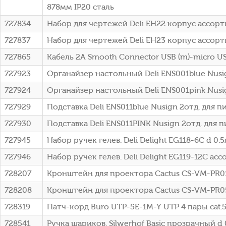
878мм IP20 сталь
727834
Набор для чертежей Deli EH22 корпус ассор
727837
Набор для чертежей Deli EH23 корпус ассор
727865
Кабель 2A Smooth Connector USB (m)-micro U
727923
Органайзер настольный Deli ENS001blue Nusi
727924
Органайзер настольный Deli ENS001pink Nus
727929
Подставка Deli ENS011blue Nusign 2отд. дл
727930
Подставка Deli ENS011PINK Nusign 2отд. дл
727945
Набор ручек гелев. Deli Delight EG118-6C d 0.5
727946
Набор ручек гелев. Deli Delight EG119-12C ассо
728207
Кронштейн для проектора Cactus CS-VM-PR0
728208
Кронштейн для проектора Cactus CS-VM-PR0
728319
Патч-корд Buro UTP-5E-1M-Y UTP 4 пары cat.
728541
Ручка шариков. Silwerhof Basic прозрачный d