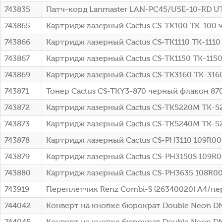
743835
Патч-корд Lanmaster LAN-PC45/U5E-10-RD UTP 
743865
Картридж лазерный Cactus CS-TK100 TK-100 ч
743866
Картридж лазерный Cactus CS-TK1110 TK-1110
743867
Картридж лазерный Cactus CS-TK1150 TK-115
743869
Картридж лазерный Cactus CS-TK3160 TK-316
743871
Тонер Cactus CS-TKY3-870 черный флакон 870
743872
Картридж лазерный Cactus CS-TK5220M TK-5
743873
Картридж лазерный Cactus CS-TK5240M TK-5
743878
Картридж лазерный Cactus CS-PH3110 109R0063
743879
Картридж лазерный Cactus CS-PH3150S 109R00
743880
Картридж лазерный Cactus CS-PH3635 108R007
743919
Переплетчик Renz Combi-S (26340020) A4/пер
744042
Конверт на кнопке бюрократ Double Neon DN
744045
Конверт на кнопке бюрократ Double Neon D