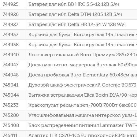
744925
Батарея для ибп BB HRC 5.5-12 12В 5Ач
744926
Батарея для ибп Delta DTM 1205 12В 5Ач
744927
Батарея для ибп Delta HR 12-34 W 12В 9Ач
744937
Корзина для бумаг Buro круглая 14л. пластик
744938
Корзина для бумаг Buro круглая 14л. пластик
744940
Лоток вертикальный Buro Премиум 285x240
744947
Доска магнитно-маркерная Buro лак 60x90см
744948
Доска пробковая Buro Elementary 60x45см а
745041
Духовой шкаф электрический Gorenje BO67
745044
Вытяжка встраиваемая Elica Boxin IX/A/90 н
745233
Краскопульт ресанта экп-700В 700Вт бак:800
745280
Углошлифовальная машина интерскол ушм-125
745408
Блок распределения питания Lanmaster TWT-P
745411
Адаптер ITK CS70-1C5EU проходнойRJ45 кат.5E