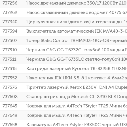
737256
Насос дренажный джилекс 350/17 1200Вт 2100
737262
Насос скважинный джилекс водомет 40/75 67
737340
Циркулярная пила (дисковая) интерскол дп-140
737394
Выключатель автоматический IEK MVA40-3-063
737507
Тонер Static Control TRHM203-1KG-OS черный
737510
Чернила G&G GG-T6732C голубой 100мл для Ep
737511
Чернила G&G GG-T6735LC светло-голубой 100м
737515
Картридж лазерный Kyocera TK-8325K 1T02NP0
737552
Наконечник IEK НКИ 5.5-8 1 контакт 4-6мм2 
737576
Принтер лазерный Xerox B230V_DNI A4 Duple
737602
Сканер штрих-кода Mertech CL-2210 BLE Don
737645
Коврик для мыши A4Tech FStyler FP25 Мини б
737649
Коврик для мыши A4Tech FStyler FP25 Мини 
737658
Клавиатура A4Tech Fstyler FBX50C черный USB