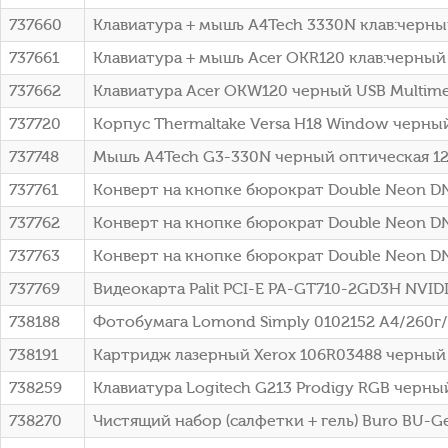
737660
Клавиатура + мышь A4Tech 3330N клав:черны
737661
Клавиатура + мышь Acer OKR120 клав:черный
737662
Клавиатура Acer OKW120 черный USB Multimed
737720
Корпус Thermaltake Versa H18 Window черны
737748
Мышь A4Tech G3-330N черный оптическая 120
737761
Конверт на кнопке бюрократ Double Neon DN
737762
Конверт на кнопке бюрократ Double Neon D
737763
Конверт на кнопке бюрократ Double Neon DN
737769
Видеокарта Palit PCI-E PA-GT710-2GD3H NVI
738188
Фотобумага Lomond Simply 0102152 A4/260г/
738191
Картридж лазерный Xerox 106R03488 черный (
738259
Клавиатура Logitech G213 Prodigy RGB черный
738270
Чистящий набор (салфетки + гель) Buro BU-G