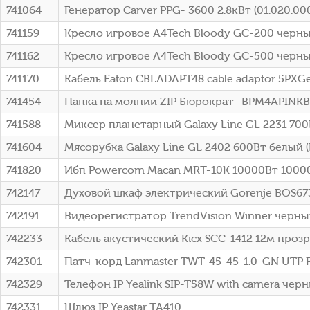
741064
Генератор Carver PPG- 3600 2.8кВт (01.020.00
741159
Кресло игровое A4Tech Bloody GC-200 черны
741162
Кресло игровое A4Tech Bloody GC-500 черны
741170
Кабель Eaton CBLADAPT48 cable adaptor 5PXG
741454
Папка на молнии ZIP Бюрократ -BPM4APINKB
741588
Миксер планетарный Galaxy Line GL 2231 70
741604
Мясорубка Galaxy Line GL 2402 600Вт белый 
741820
Ибп Powercom Macan MRT-10K 10000Вт 10000
742147
Духовой шкаф электрический Gorenje BOS67
742191
Видеорегистратор TrendVision Winner черный
742233
Кабель акустический Kicx SCC-1412 12м проз
742301
Патч-корд Lanmaster TWT-45-45-1.0-GN UTP RJ
742329
Телефон IP Yealink SIP-T58W with camera чер
742331
Шлюз IP Yeastar TA410