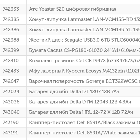
742333
Атс Yeastar S20 цифровая гибридная
742385
Хомут-липучка Lanmaster LAN-VCM135-RD 13
742386
Хомут-липучка Lanmaster LAN-VCM135-YL 13
742388
Жесткий диск Seagate USB3.0 6TB STLC60004
742399
Бумага Cactus CS-PG180-61030 24"(A1) 610мм
742410
Комплект резинок Cet CET9472 (675K47673/675
742453
Мфу лазерный Kyocera Ecosys M4132idn (1102
742647
Варочная поверхность Gorenje ECT322WCSC
743034
Батарея для ибп Delta DT 1207 12В 7Ач
743036
Батарея для ибп Delta DTM 12045 12В 4.5Ач
743040
Батарея для ибп Delta HRL 12-7.2 X 12В 7.2Ач
743190
Клиппер-пистолет Deli 8591A/Black зажимы 
743191
Клиппер-пистолет Deli 8591A/White зажимы 