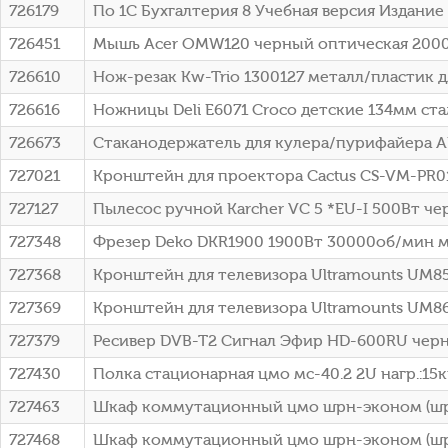
726179
По 1С Бухгалтерия 8 Учебная версия Издание 8
726451
Мышь Acer OMW120 черный оптическая 2000d
726610
Нож-резак Kw-Trio 1300127 металл/пластик 
726616
Ножницы Deli E6071 Croco детские 134мм ста
726673
Стаканодержатель для кулера/пурифайера AE
727021
Кронштейн для проектора Cactus CS-VM-PR0
727127
Пылесос ручной Karcher VC 5 *EU-I 500Вт че
727348
Фрезер Deko DKR1900 1900Вт 30000об/мин ма
727368
Кронштейн для телевизора Ultramounts UM85
727369
Кронштейн для телевизора Ultramounts UM86
727379
Ресивер DVB-T2 Сигнал Эфир HD-600RU черн
727430
Полка стационарная цмо мс-40.2 2U нагр.:15кг
727463
Шкаф коммутационный цмо шрн-эконом (шрн-э
727468
Шкаф коммутационный цмо шрн-эконом (шрн-э