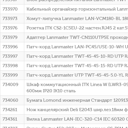
733970
Кабельный органайзер горизонтальный Lanm
733973
Хомут-липучка Lanmaster LAN-VCM180-BL 18
733976
Розетка ITK CS2-1C5EU-22 настен.RJ45 2 кат.5E
733979
Адаптер Lanmaster TWT-CN110UTP5E проходн. 
733996
Патч-корд Lanmaster LAN-PC45/U5E-10-WH UTP 
733997
Патч-корд Lanmaster TWT-45-45-10-RD UTP RJ-
733998
Патч-корд Lanmaster TWT-45-45-15-RD UTP RJ-
733999
Патч-корд Lanmaster UTP TWT-45-45-5.0-YL RJ
734009
Шкаф коммутационный ITK Linea W (LWR3-09U
600мм IP20 IK10 сталь
734060
Бумага Lomond инженерная Стандарт 1209132
734261
Нож канцелярский Deli E2043 шир.лез.18мм 
734361
Вилка Lanmaster LAN-IEC-320-C14 IEC 60320 C