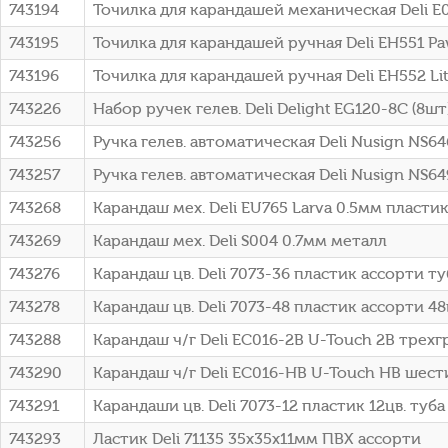
743194
Точилка для карандашей механическая Deli E0
743195
Точилка для карандашей ручная Deli EH551 Pa
743196
Точилка для карандашей ручная Deli EH552 Lit
743226
Набор ручек гелев. Deli Delight EG120-8C (8шт)
743256
Ручка гелев. автоматическая Deli Nusign NS64
743257
Ручка гелев. автоматическая Deli Nusign NS64
743268
Карандаш мех. Deli EU765 Larva 0.5мм пласти
743269
Карандаш мех. Deli S004 0.7мм металл
743276
Карандаш цв. Deli 7073-36 пластик ассорти ту
743278
Карандаш цв. Deli 7073-48 пластик ассорти 48ц
743288
Карандаш ч/г Deli EC016-2B U-Touch 2B трехгр
743290
Карандаш ч/г Deli EC016-HB U-Touch HB шести
743291
Карандаши цв. Deli 7073-12 пластик 12цв. туба
743293
Ластик Deli 71135 35х35х11мм ПВХ ассорти