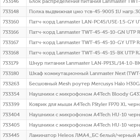
733146
Блок распределения питания Lanmaster TWT-
733148
Полка выдвижная цмо тсв-45-9005 1U нагр.:30к
733160
Патч-корд Lanmaster LAN-PC45/U5E-1.5-GY UTP 
733166
Патч-корд Lanmaster TWT-45-45-10-GN UTP RJ-
733167
Патч-корд Lanmaster TWT-45-45-10-GY UTP RJ-
733168
Патч-корд Lanmaster TWT-45-45-15-BK UTP RJ-
733179
Шнур питания Lanmaster LAN-PP13L/14-1.0-B
733180
Шкаф коммутационный Lanmaster Next (TWT-
733263
Бесшовный Mesh роутер Mercusys Halo H30G 
733354
Наушники с микрофоном A4Tech Bloody G437
733399
Коврик для мыши A4Tech FStyler FP70 XL чер
733404
Наушники с микрофоном A4Tech HU-10 черны
733405
Наушники с микрофоном A4Tech HU-10 черн
733445
Ламинатор Heleos ЛМA4_БС белый/черный A4 