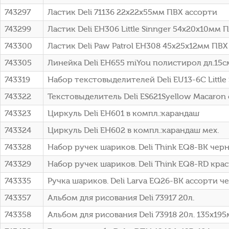
743297
Ластик Deli 71136 22х22х55мм ПВХ ассорти
743299
Ластик Deli EH306 Little Sinnger 54х20х10мм 
743300
Ластик Deli Paw Patrol EH308 45х25х12мм ПВ
743305
Линейка Deli EH655 miYou полистирол дл.15см
743319
Набор текстовыделителей Deli EU13-6C Little
743322
Текстовыделитель Deli ES621Syellow Macaro
743323
Циркуль Deli EH601 в компл.:карандаш
743324
Циркуль Deli EH602 в компл.:карандаш мех.
743328
Набор ручек шариков. Deli Think EQ8-BK черн.
743329
Набор ручек шариков. Deli Think EQ8-RD красн
743335
Ручка шариков. Deli Larva EQ26-BK ассорти че
743357
Альбом для рисования Deli 73917 20л.
743358
Альбом для рисования Deli 73918 20л. 135х19