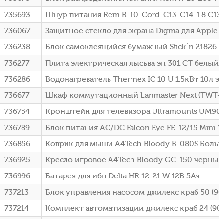
735693
Шнур питания Rem R-10-Cord-C13-C14-1.8 C13
736067
Защитное стекло для экрана Digma для Apple 
736238
Блок самоклеящийся бумажный Stick`n 21826 
736277
Плита электрическая лысьва эп 301 СТ белый
736286
Водонагреватель Thermex IC 10 U 1.5кВт 10л
736677
Шкаф коммутационный Lanmaster Next (TWT-
736754
Кронштейн для телевизора Ultramounts UM9
736789
Блок питания AC/DC Falcon Eye FE-12/15 Mini 
736856
Коврик для мыши A4Tech Bloody B-080S Бо
736925
Кресло игровое A4Tech Bloody GC-150 черный
736996
Батарея для ибп Delta HR 12-21 W 12В 5Ач
737213
Блок управления насосом джилекс краб 50 (9
737214
Комплект автоматизации джилекс краб 24 (9