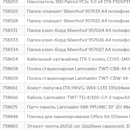
738293
Накопитель SSD Patriot PCIe 3.0 x4 1TB P300P
738325
Папка-планшет Silwerhof 957019 A4 полифо
738328
Папка-планшет Silwerhof 957021 A4 полифом
738331
Папка клип-борд Silwerhof 957024 A4 полиф
738333
Папка клип-борд Silwerhof 957026 A4 полиф
738334
Папка клип-борд Silwerhof 957027 A4 полифо
738654
Кабельный органайзер ITK 5 колец CO05-1M5
738658
Полка стационарная Lanmaster TWT-CBB-S4-8/6
738659
Полка стационарная Lanmaster TWT-CBW-S4-6/6
738661
Хомут-липучка ITK HKVG-W14-L135 135x14мм 
738666
Кабель Lanmaster TWT-TEL4/100-GY 2 парыX
738675
Патч-панель Lanmaster NM-PPU48C 19" 2U 48x
738848
Пленка для ламинирования Office Kit 150мкм 
738865
Этикет-лента 26Х12 сег.:12x26мм самоклей. 1