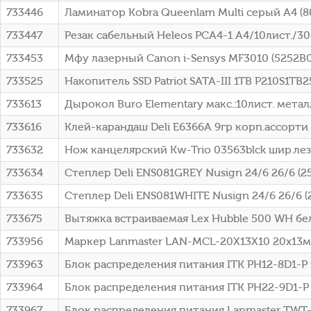
733446
Ламинатор Kobra Queenlam Multi серый A4 (8
733447
Резак сабельный Heleos РСA4-1 A4/10лист./
733453
Мфу лазерный Canon i-Sensys MF3010 (5252B
733525
Накопитель SSD Patriot SATA-III 1TB P210S1TB25
733613
Дырокол Buro Elementary макс.:10лист. метал
733616
Клей-карандаш Deli E6366A 9гр корп.ассорти
733632
Нож канцелярский Kw-Trio 03563blck шир.ле
733634
Степлер Deli ENS081GREY Nusign 24/6 26/6 (
733635
Степлер Deli ENS081WHITE Nusign 24/6 26/6 
733675
Вытяжка встраиваемая Lex Hubble 500 WH бе
733956
Маркер Lanmaster LAN-MCL-20X13X10 20x13мм
733963
Блок распределения питания ITK PH12-8D1-P 
733964
Блок распределения питания ITK PH22-9D1-P 
733967
Блок распределения питания Lanmaster TWT-