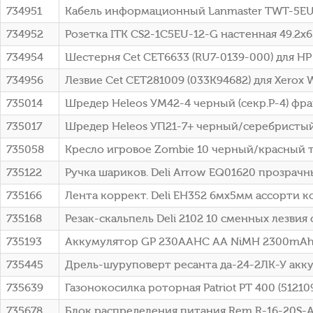
734951
Кабель информационный Lanmaster TWT-5EU
734952
Розетка ITK CS2-1C5EU-12-G настенная 49.2x
734954
Шестерня Cet CET6633 (RU7-0139-000) для HP
734956
Лезвие Cet CET281009 (033K94682) для Xerox 
735014
Шредер Heleos УМ42-4 черный (секр.P-4) фра
735017
Шредер Heleos УП21-7+ черный/серебристый (
735058
Кресло игровое Zombie 10 черный/красный тк
735122
Ручка шариков. Deli Arrow EQ01620 прозрачн
735166
Лента коррект. Deli EH352 6мх5мм ассорти 
735168
Резак-скальпель Deli 2102 10 сменных лезвия 
735193
Аккумулятор GP 230AAHC AA NiMH 2300mAh 
735445
Дрель-шуруповерт ресанта да-24-2ЛК-У аккум
735639
Газонокосилка роторная Patriot PT 400 (51210
735678
Блок распределения питания Rem R-16-20S-A