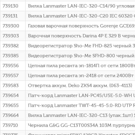
739130
Вилка Lanmaster LAN-IEC-320-C14/90 угловая
739131
Вилка Lanmaster LAN-IEC-320-C20 IEC 60320 
739300
Газовая варочная поверхность Gorenje GCE6
739303
Варочная поверхность Darina 4P E 329 B чер
739382
Видеорегистратор Sho-Me FHD-825 черный 3M
739385
Видеорегистратор Sho-Me SFHD-800 черный 3
739556
Цепная пила ресанта эп-1814П от сети 1800Вт 
739557
Цепная пила ресанта эп-2418 от сети 2400Вт д
739583
Отвертка аккум. Deko ZKS4 аккум. (063-4113)
739654
Патч-корд Lanmaster LAN-PC45/U5E-5.0-WH UTP
739655
Патч-корд Lanmaster TWT-45-45-5.0-RD UTP RJ
739664
Вилка Lanmaster LAN-IEC-320-C13 (упак.:1шт)
739710
Чернила G&G GG-C13T00S34A 103M пурпурный 70