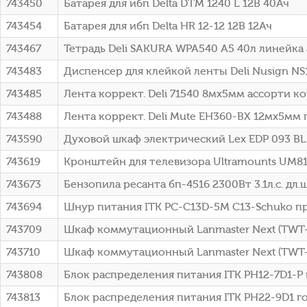
743450
Батарея для ибп Delta DTM 1240 L 12В 40Ач
743454
Батарея для ибп Delta HR 12-12 12В 12Ач
743467
Тетрадь Deli SAKURA WPA540 A5 40л линейка
743483
Диспенсер для клейкой ленты Deli Nusign NS
743485
Лента коррект. Deli 71540 8мх5мм ассорти к
743488
Лента коррект. Deli Mute EH360-BX 12мx5мм
743590
Духовой шкаф электрический Lex EDP 093 B
743619
Кронштейн для телевизора Ultramounts UM81
743673
Бензопила ресанта бп-4516 2300Вт 3.1л.с. дл.ш
743694
Шнур питания ITK PC-C13D-5M C13-Schuko про
743709
Шкаф коммутационный Lanmaster Next (TWT-C
743710
Шкаф коммутационный Lanmaster Next (TWT-
743808
Блок распределения питания ITK PH12-7D1-P 
743813
Блок распределения питания ITK PH22-9D1 го