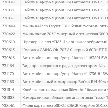
730170
Кабель информационный Lanmaster TWT-5EUT
730171
Кабель информационный Lanmaster TWT-5EU
730172
Кабель информационный Lanmaster TWT-6UT
730404
Мышь A4Tech Fstyler FB12 белый/черный оптич
730422
Мышь оклик 703GM черный оптическая 3600dp
730610
Шредер Heleos УП23-4 черный/серебристый (
730613
Колонки GMNG OK-707 2.0 черный 60Вт BT (1
730816
Автомобильное зар./устр. Hama H-183291 5W 1
731164
Видеорегистратор с радар-детектором Navit
731170
Автомобильное зар./устр. Hama H-173618 15W
731183
Автомобильный компрессор Berkut R14 40л/м
731514
Клейкая лента малярная Silwerhof белая шир
731538
Камера видеонаблюдения аналоговая Trassir T
732061
Флеш карта microSDXC 256GB Kingston SDCS2/2