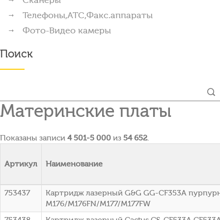
Телефоны,АТС,Факс.аппараты
Фото-Видео камеры
Поиск
Материнские платы
Показаны записи
4 501-5 000
из
54 652
.
Артикул
Наименование
753437
Картридж лазерный G&G GG-CF353A пурпурный
M176/M176FN/M177/M177FW
753438
Картридж лазерный Cactus CS-CF533A CF533A