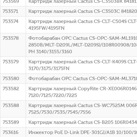
753569
Картридж лазерный Cactus CS-C3503BK 841817
753571
Картридж лазерный Cactus CS-C3503C 841820 
753574
Картридж лазерный Cactus CS-CLT-C504S CLT-
4195FW/4195FN
753578
Фотобарабан OPC Cactus CS-OPC-SAM-ML1910
2850B/MLT-D209L/MLT-D209S)/(108R00908/108
PH 3140/3155/3160
753579
Картридж лазерный Cactus CS-CLT-K409S CLT-
3170/3175/3175FN
753580
Фотобарабан OPC Cactus CS-OPC-SAM-ML3710
753582
Картридж лазерный CopyRite CR-XE006R01463
7120/7125/7220/7225
753588
Картридж лазерный Cactus CS-WC7525M 006R0
7525/7530/7535/7545/7556
753589
Картридж лазерный Cactus CS-B205 106R04348
753616
Инжектор PoE D-Link DPE-301GI/A1B 10/100/