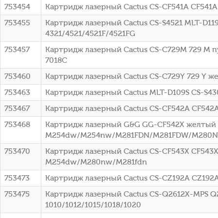
753454
Картридж лазерный Cactus CS-CF541A CF541A
753455
Картридж лазерный Cactus CS-S4521 MLT-D119
4321/4521/4521F/4521FG
753457
Картридж лазерный Cactus CS-C729M 729 M пу
7018C
753460
Картридж лазерный Cactus CS-C729Y 729 Y же
753463
Картридж лазерный Cactus MLT-D109S CS-S43
753467
Картридж лазерный Cactus CS-CF542A CF542
753468
Картридж лазерный G&G GG-CF542X желтый (2
M254dw/M254nw/M281FDN/M281FDW/M280
753470
Картридж лазерный Cactus CS-CF543X CF543X 
M254dw/M280nw/M281fdn
753473
Картридж лазерный Cactus CS-CZ192A CZ192A 
753475
Картридж лазерный Cactus CS-Q2612X-MPS Q26
1010/1012/1015/1018/1020