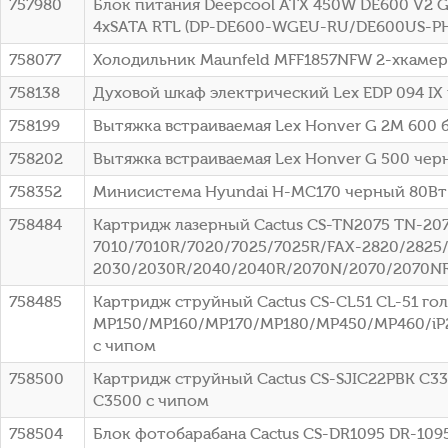
757980
Блок питания Deepcool ATX 450W DE600 V2 G
4xSATA RTL (DP-DE600-WGEU-RU/DE600US-PH
758077
Холодильник Maunfeld MFF1857NFW 2-хкамерн
758138
Духовой шкаф электрический Lex EDP 094 IX
758199
Вытяжка встраиваемая Lex Honver G 2M 600 б
758202
Вытяжка встраиваемая Lex Honver G 500 черн
758352
Минисистема Hyundai H-MC170 черный 80Вт
758484
Картридж лазерный Cactus CS-TN2075 TN-2075
7010/7010R/7020/7025/7025R/FAX-2820/2825
2030/2030R/2040/2040R/2070N/2070/2070NR
758485
Картридж струйный Cactus CS-CL51 CL-51 го
MP150/MP160/MP170/MP180/MP450/MP460/iP2
с чипом
758500
Картридж струйный Cactus CS-SJIC22PBK C33
C3500 с чипом
758504
Блок фотобарабана Cactus CS-DR1095 DR-1095