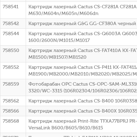
758541
Картридж лазерный Cactus CS-CF281A CF281A ч
M630/M604n/M605n/M606dn
758542
Картридж лазерный G&G GG-CF380A черный (
758544
Картридж лазерный Cactus CS-Q6003A Q6003A
1600/2600N/M1015/M1017
758550
Картридж лазерный Cactus CS-FAT410A KX-FAT
MB1500/MB1507/MB1520
758552
Картридж лазерный Cactus CS-P411 KX-FAT411A
MB1900/MB2000/MB2010/MB2020/MB2025/MB
758559
Фотобарабан OPC Cactus CS-OPC-SAM-ML3310
3320/WC-3315 (106R02304/106R02306/106R02
758562
Картридж лазерный Cactus CS-B400 106R03581
758566
Картридж лазерный Cactus CS-B400X 106R0358
758568
Картридж лазерный Print-Rite TFXA77BPRJ PR
VersaLink B600/B605/B610/B615