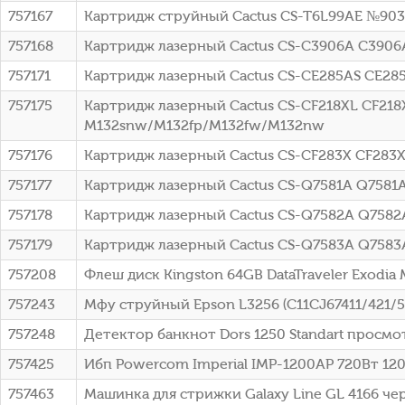
757167
Картридж струйный Cactus CS-T6L99AE №903 
757168
Картридж лазерный Cactus CS-C3906A C3906A 
757171
Картридж лазерный Cactus CS-CE285AS CE285
757175
Картридж лазерный Cactus CS-CF218XL CF218X
M132snw/M132fp/M132fw/M132nw
757176
Картридж лазерный Cactus CS-CF283X CF283X
757177
Картридж лазерный Cactus CS-Q7581A Q7581A 
757178
Картридж лазерный Cactus CS-Q7582A Q7582A
757179
Картридж лазерный Cactus CS-Q7583A Q7583A
757208
Флеш диск Kingston 64GB DataTraveler Exod
757243
Мфу струйный Epson L3256 (C11CJ67411/421/5
757248
Детектор банкнот Dors 1250 Standart просмо
757425
Ибп Powercom Imperial IMP-1200AP 720Вт 1
757463
Машинка для стрижки Galaxy Line GL 4166 чер