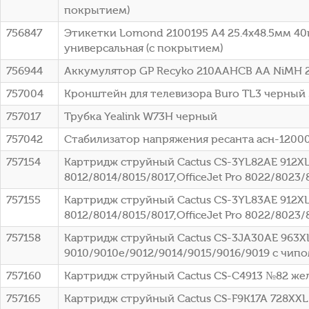
покрытием)
756847
Этикетки Lomond 2100195 A4 25.4x48.5мм 40
универсальная (с покрытием)
756944
Аккумулятор GP Recyko 210AAHCB AA NiMH 
757004
Кронштейн для телевизора Buro TL3 черный 
757017
Трубка Yealink W73H черный
757042
Стабилизатор напряжения ресанта асн-12000
757154
Картридж струйный Cactus CS-3YL82AE 912XL 
8012/8014/8015/8017,OfficeJet Pro 8022/8023
757155
Картридж струйный Cactus CS-3YL83AE 912XL ж
8012/8014/8015/8017,OfficeJet Pro 8022/8023
757158
Картридж струйный Cactus CS-3JA30AE 963XL 
9010/9010e/9012/9014/9015/9016/9019 с чип
757160
Картридж струйный Cactus CS-C4913 №82 жел
757165
Картридж струйный Cactus CS-F9K17A 728XXL 