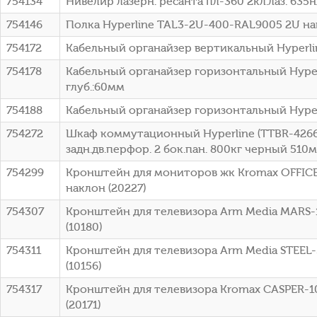
754134
Нивелир лазерн. ресанта пл-360 2кл.лаз. 635нм
754146
Полка Hyperline TAL3-2U-400-RAL9005 2U нагр
754172
Кабельный органайзер вертикальный Hyperl
754178
Кабельный органайзер горизонтальный Hyper
глуб.:60мм
754188
Кабельный органайзер горизонтальный Hype
754272
Шкаф коммутационный Hyperline (TTBR-4266
задн.дв.перфор. 2 бок.пан. 800кг черный 510
754299
Кронштейн для мониторов жк Kromax OFFICE-
наклон (20227)
754307
Кронштейн для телевизора Arm Media MARS-1
(10180)
754311
Кронштейн для телевизора Arm Media STEEL-
(10156)
754317
Кронштейн для телевизора Kromax CASPER-10
(20171)