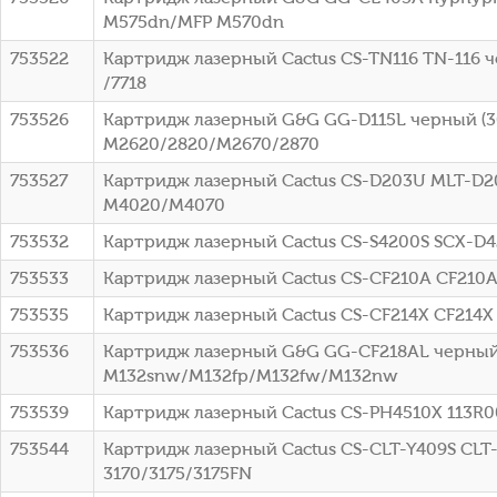
M575dn/MFP M570dn
753522
Картридж лазерный Cactus CS-TN116 TN-116 чер
/7718
753526
Картридж лазерный G&G GG-D115L черный (30
M2620/2820/M2670/2870
753527
Картридж лазерный Cactus CS-D203U MLT-D20
M4020/M4070
753532
Картридж лазерный Cactus CS-S4200S SCX-D4
753533
Картридж лазерный Cactus CS-CF210A CF210A 
753535
Картридж лазерный Cactus CS-CF214X CF214X ч
753536
Картридж лазерный G&G GG-CF218AL черный (
M132snw/M132fp/M132fw/M132nw
753539
Картридж лазерный Cactus CS-PH4510X 113R007
753544
Картридж лазерный Cactus CS-CLT-Y409S CLT-
3170/3175/3175FN