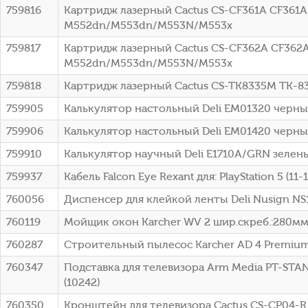
759816
Картридж лазерный Cactus CS-CF361A CF361A 
M552dn/M553dn/M553N/M553x
759817
Картридж лазерный Cactus CS-CF362A CF362A 
M552dn/M553dn/M553N/M553x
759818
Картридж лазерный Cactus CS-TK8335M TK-833
759905
Калькулятор настольный Deli EM01320 черный
759906
Калькулятор настольный Deli EM01420 черный
759910
Калькулятор научный Deli E1710A/GRN зелены
759937
Кабель Falcon Eye Rexant для: PlayStation 5 (11-1
760056
Диспенсер для клейкой ленты Deli Nusign N
760119
Мойщик окон Karcher WV 2 шир.скреб.:280мм п
760287
Строительный пылесос Karcher AD 4 Premium 6
760347
Подставка для телевизора Arm Media PT-STA
(10242)
760350
Кронштейн для телевизора Cactus CS-CP04-R 