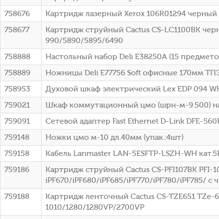
758676
Картридж лазерный Xerox 106R01294 черный (
758677
Картридж струйный Cactus CS-LC1100BK черн
990/5890/5895/6490
758888
Настольный набор Deli E38250A (15 предмето
758889
Ножницы Deli E77756 Soft офисные 170мм ТП
758953
Духовой шкаф электрический Lex EDP 094 W
759021
Шкаф коммутационный цмо (шрн-м-9.500) на
759091
Сетевой адаптер Fast Ethernet D-Link DFE-560
759148
Ножки цмо м-10 дл.40мм (упак.:4шт)
759158
Кабель Lanmaster LAN-5ESFTP-LSZH-WH кат.5
759186
Картридж струйный Cactus CS-PFI107BK PFI-10
iPF670/iPF680/iPF685/iPF770/iPF780/iPF785/ с
759188
Картридж ленточный Cactus CS-TZE651 TZe-6
1010/1280/1280VP/2700VP