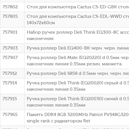
757802
Стол для компьютера Cactus CS-ED-GBK сто
757805
Стол для компьютера Cactus CS-EDL-WWD с
140x72x60см
757901
Набор ручек роллер Deli Think EQ300-8C ассо
наконечник
757903
Ручка роллер Deli EQ400-BK черн. черн. лини
757907
Ручка роллер Deli Mate (EQ20220) d 0.5мм ч
наконечник линия 0.35мм резин. манжета
757912
Ручка роллер Deli S858 d 0.5мм черн. черн. л
757914
Ручка роллер Deli Think (EQ20020) серый d 0
наконечник линия 0.35мм
757915
Ручка роллер Deli Think (EQ20030) синий d 0
наконечник линия 0.35мм
757965
Память DDR4 8GB 3200MHz Patriot PVS48G320C
single rank с радиатором Ret