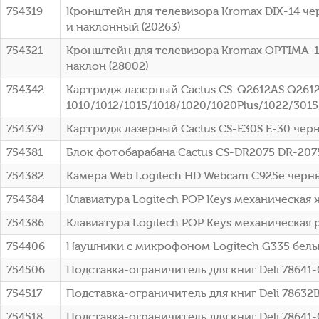
754319
Кронштейн для телевизора Kromax DIX-14 че
и наклонный (20263)
754321
Кронштейн для телевизора Kromax OPTIMA-10
наклон (28002)
754342
Картридж лазерный Cactus CS-Q2612AS Q2612A
1010/1012/1015/1018/1020/1020Plus/1022/301
754379
Картридж лазерный Cactus CS-E30S E-30 черн
754381
Блок фотобарабана Cactus CS-DR2075 DR-2075
754382
Камера Web Logitech HD Webcam C925e черны
754384
Клавиатура Logitech POP Keys механическая 
754386
Клавиатура Logitech POP Keys механическая 
754406
Наушники с микрофоном Logitech G335 белый
754506
Подставка-ограничитель для книг Deli 78641
754517
Подставка-ограничитель для книг Deli 7863
754518
Подставка-ограничитель для книг Deli 78641