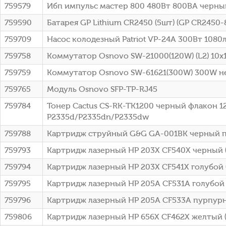
759579
Ибп импульс мастер 800 480Вт 800ВА черны
759590
Батарея GP Lithium CR2450 (5шт) (GP CR2450-
759709
Насос колодезный Patriot VP-24A 300Вт 1080
759758
Коммутатор Osnovo SW-21000(120W) (L2) 10
759759
Коммутатор Osnovo SW-61621(300W) 300W 
759765
Модуль Osnovo SFP-TP-RJ45
759784
Тонер Cactus CS-RK-TK1200 черный флакон 125
P2335d/P2335dn/P2335dw
759788
Картридж струйный G&G GA-001BK черный п
759793
Картридж лазерный HP 203X CF540X черный (
759794
Картридж лазерный HP 203X CF541X голубой (
759795
Картридж лазерный HP 205A CF531A голубой (
759796
Картридж лазерный HP 205A CF533A пурпурны
759806
Картридж лазерный HP 656X CF462X желтый (