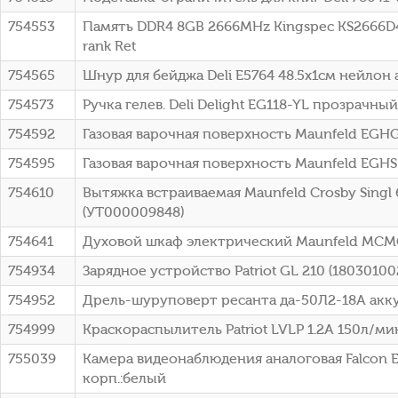
754553
Память DDR4 8GB 2666MHz Kingspec KS2666D4P
rank Ret
754565
Шнур для бейджа Deli E5764 48.5х1см нейлон 
754573
Ручка гелев. Deli Delight EG118-YL прозрачны
754592
Газовая варочная поверхность Maunfeld EGH
754595
Газовая варочная поверхность Maunfeld EGHS
754610
Вытяжка встраиваемая Maunfeld Crosby Singl
(УТ000009848)
754641
Духовой шкаф электрический Maunfeld MCMO
754934
Зарядное устройство Patriot GL 210 (18030100
754952
Дрель-шуруповерт ресанта да-50Л2-18А аккум
754999
Краскораспылитель Patriot LVLP 1.2A 150л/мин 
755039
Камера видеонаблюдения аналоговая Falcon E
корп.:белый