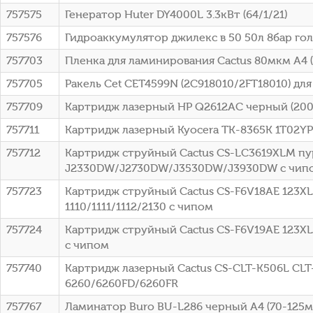
757575
Генератор Huter DY4000L 3.3кВт (64/1/21)
757576
Гидроаккумулятор джилекс в 50 50л 8бар гол
757703
Пленка для ламинирования Cactus 80мкм A4 
757705
Ракель Cet CET4599N (2C918010/2FT18010) для
757709
Картридж лазерный HP Q2612AC черный (2000ст
757711
Картридж лазерный Kyocera TK-8365K 1T02YP0
757712
Картридж струйный Cactus CS-LC3619XLM пур
J2330DW/J2730DW/J3530DW/J3930DW с чип
757723
Картридж струйный Cactus CS-F6V18AE 123XL 
1110/1111/1112/2130 с чипом
757724
Картридж струйный Cactus CS-F6V19AE 123XL че
с чипом
757740
Картридж лазерный Cactus CS-CLT-K506L CLT
6260/6260FD/6260FR
757767
Ламинатор Buro BU-L286 черный A4 (70-125мк