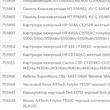
755858
Направляющие NT UNIRAILSSt 400 G 290629 
755863
Панель бланкирующая NT FPANEL 2U G 10494
755865
Панель бланкирующая NT FPANEL 4U G 11148
755895
Картридж лазерный HP 504A CE252A желтый 
755897
Картридж лазерный HP 645A C9731AC голубой 
5500/5550/5550dn/5550dtn/5550hdn/5550n (т
755902
Картридж лазерный HP 81X CF281XC черный д
755907
Картридж лазерный HP CE342AC желтый (16000с
755913
Картридж лазерный Cactus CSP-CF259XD CF259
M304a/M304n/M304dn/M404n/M404dn/M404
755918
Кабель SuperMicro CBL-SAST-0826 Slimline SA
755928
Числовой блок A4Tech Fstyler FK13P черный U
755943
Калькулятор научный Deli E1711 черный 8+2-р
756028
Мышь A4Tech Fstyler FB10C черный оптическа
BLACK)