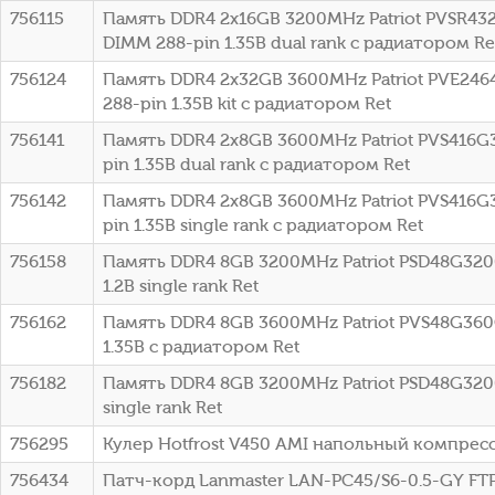
756115
Память DDR4 2x16GB 3200MHz Patriot PVSR432
DIMM 288-pin 1.35В dual rank с радиатором Re
756124
Память DDR4 2x32GB 3600MHz Patriot PVE2464
288-pin 1.35В kit с радиатором Ret
756141
Память DDR4 2x8GB 3600MHz Patriot PVS416G3
pin 1.35В dual rank с радиатором Ret
756142
Память DDR4 2x8GB 3600MHz Patriot PVS416G3
pin 1.35В single rank с радиатором Ret
756158
Память DDR4 8GB 3200MHz Patriot PSD48G320
1.2В single rank Ret
756162
Память DDR4 8GB 3600MHz Patriot PVS48G360C
1.35В с радиатором Ret
756182
Память DDR4 8GB 3200MHz Patriot PSD48G3200
single rank Ret
756295
Кулер Hotfrost V450 AMI напольный компрес
756434
Патч-корд Lanmaster LAN-PC45/S6-0.5-GY FTP R