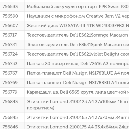
756533
Мобильный аккумулятор старт PPB Swan P20P
756590
Наушники с микрофоном Creative Jam V2 че
756607
Жесткий диск WD SATA-III 4TB WD4003FFBX NA
756717
Текстовыделитель Deli ES621Sorange Macar
756721
Текстовыделитель Deli ES621Spink Macaron 
756724
Текстовыделитель Deli ES621violet Delight 
756753
Папка с 20 прозр.вклад. Deli 72616 A3 поли
756767
Папка-планшет Deli Nusign NS178BLUE A4 п
756769
Папка-планшет Deli Nusign NS178RED A4 по
756779
Карандаши цв. Deli 6565 кругл. липа цветной 
756843
Этикетки Lomond 2100125 A4 37x105мм 16шт 
покрытием)
756845
Этикетки Lomond 2100165 A4 37x70мм 24шт н
756846
Этикетки Lomond 2100175 A4 33.4x64мм 24шт 