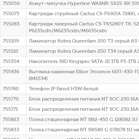
755050
Хомут-липучка Hyperline WASNR-5X25-BK 50
755073
Картридж струйный Cactus CS-F9J65A 728XL ж
755083
Картридж лазерный Cactus CS-TK5280Y TK-528
P6235cdn/M6235cidn/M6635cidn
755109
Ламинатор Kobra Queenlam 250 T3 серый A3 (
755110
Ламинатор Kobra Queenlam 250 T34 серый A3 
755354
Накопитель SSD Kingspec SATA-III 1TB P3-1TB 2
755436
Вытяжка каминная Elikor Эпсилон 60П-430-П
(841534)
755740
Телефон IP Fanvil H3W белый
755770
Блок распределения питания NT SOC 230.16A1
755771
Блок распределения питания NT SOC 230.16A1
755823
Полка стационарная NT SSt2-450 G 128582 1U н
755833
Полка стационарная NT SSt580 G 078178 1U наг