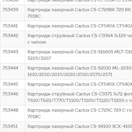
753439
Картридж лазерный Cactus CS-C729BK 729 BK 
7018C
753441
Картридж лазерный Cactus CS-CF540A CF540
753442
Картридж струйный Cactus CS-C9364 №129 чер
с чипом
753443
Картридж лазерный Cactus CS-S1660S MLT-D10
3205/3207
753444
Картридж лазерный Cactus CS-S2010 ML-2010
1610/2010/2015/2020/2510/2570/2571
753445
Картридж лазерный Cactus CS-CF540X CF540
753446
Картридж струйный Cactus CS-C9371 №72 фото
T610/T620/T770/T1100/T1100/T1120/T1200 с 
753448
Картридж лазерный Cactus CS-C729C 729 C гол
7018C
753451
Картридж лазерный Cactus CS-S4100 SCX-410