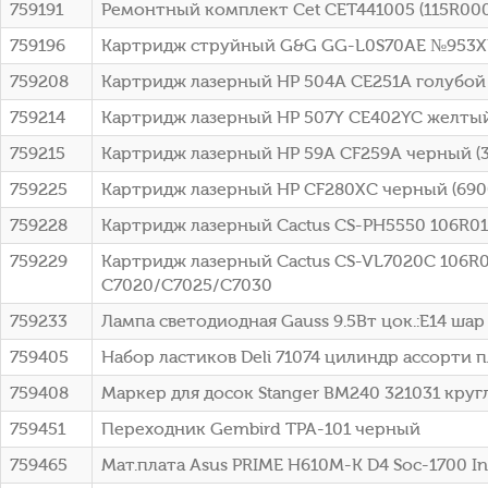
759191
Ремонтный комплект Cet CET441005 (115R000
759196
Картридж струйный G&G GG-L0S70AE №953XL ч
759208
Картридж лазерный HP 504A CE251A голубой 
759214
Картридж лазерный HP 507Y CE402YC желтый 
759215
Картридж лазерный HP 59A CF259A черный (3
759225
Картридж лазерный HP CF280XC черный (6900
759228
Картридж лазерный Cactus CS-PH5550 106R012
759229
Картридж лазерный Cactus CS-VL7020C 106R037
C7020/C7025/C7030
759233
Лампа светодиодная Gauss 9.5Вт цок.:E14 шар 22
759405
Набор ластиков Deli 71074 цилиндр ассорти пл
759408
Маркер для досок Stanger BM240 321031 кру
759451
Переходник Gembird TPA-101 черный
759465
Мат.плата Asus PRIME H610M-K D4 Soc-1700 I