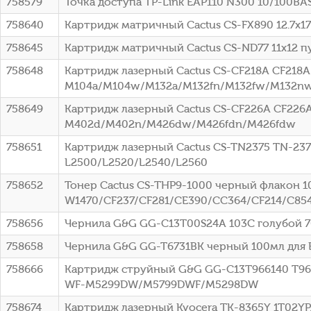
758579
Точка доступа TP-Link EAP110 N300 10/100BA
758640
Картридж матричный Cactus CS-FX890 12.7x1
758645
Картридж матричный Cactus CS-ND77 11x12 пу
758648
Картридж лазерный Cactus CS-CF218A CF218A 
M104a/M104w/M132a/M132fn/M132fw/M132n
758649
Картридж лазерный Cactus CS-CF226A CF226A 
M402d/M402n/M426dw/M426fdn/M426fdw
758651
Картридж лазерный Cactus CS-TN2375 TN-2375
L2500/L2520/L2540/L2560
758652
Тонер Cactus CS-THP9-1000 черный флакон 1
W1470/CF237/CF281/CE390/CC364/CF214/C85
758656
Чернила G&G GG-C13T00S24A 103C голубой 70мл
758658
Чернила G&G GG-T6731BK черный 100мл для Ep
758666
Картридж струйный G&G GG-C13T966140 T9661 
WF-M5299DW/M5799DWF/M5298DW
758674
Картридж лазерный Kyocera TK-8365Y 1T02YPA