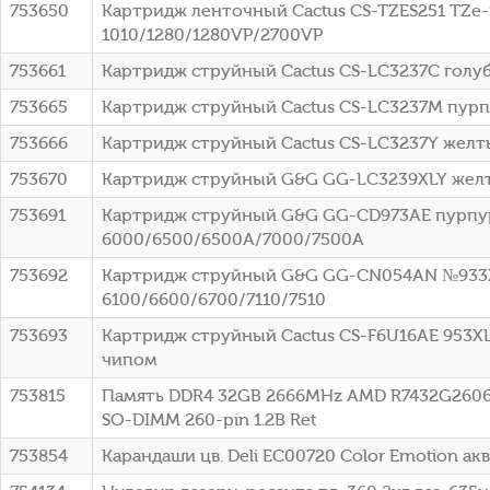
753650
Картридж ленточный Cactus CS-TZES251 TZe-S
1010/1280/1280VP/2700VP
753661
Картридж струйный Cactus CS-LC3237C голуб
753665
Картридж струйный Cactus CS-LC3237M пурпу
753666
Картридж струйный Cactus CS-LC3237Y желты
753670
Картридж струйный G&G GG-LC3239XLY желт
753691
Картридж струйный G&G GG-CD973AE пурпурны
6000/6500/6500A/7000/7500A
753692
Картридж струйный G&G GG-CN054AN №933XL г
6100/6600/6700/7110/7510
753693
Картридж струйный Cactus CS-F6U16AE 953XL г
чипом
753815
Память DDR4 32GB 2666MHz AMD R7432G2606S2
SO-DIMM 260-pin 1.2В Ret
753854
Карандаши цв. Deli EC00720 Color Emotion акв