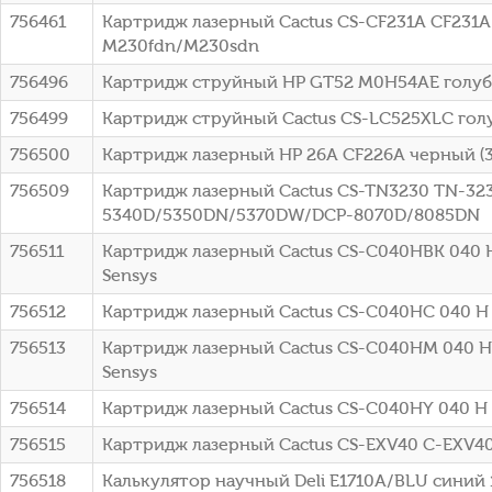
756461
Картридж лазерный Cactus CS-CF231A CF231A 
M230fdn/M230sdn
756496
Картридж струйный HP GT52 M0H54AE голубой
756499
Картридж струйный Cactus CS-LC525XLC голуб
756500
Картридж лазерный HP 26A CF226A черный (31
756509
Картридж лазерный Cactus CS-TN3230 TN-3230
5340D/5350DN/5370DW/DCP-8070D/8085DN
756511
Картридж лазерный Cactus CS-C040HBK 040 H 
Sensys
756512
Картридж лазерный Cactus CS-C040HC 040 H C
756513
Картридж лазерный Cactus CS-C040HM 040 H 
Sensys
756514
Картридж лазерный Cactus CS-C040HY 040 H Y
756515
Картридж лазерный Cactus CS-EXV40 C-EXV40 ч
756518
Калькулятор научный Deli E1710A/BLU синий 