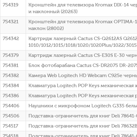
754319
Кронштейн для телевизора Kromax DIX-14 че
и наклонный (20263)
754321
Кронштейн для телевизора Kromax OPTIMA-10
наклон (28002)
754342
Картридж лазерный Cactus CS-Q2612AS Q2612A
1010/1012/1015/1018/1020/1020Plus/1022/301
754379
Картридж лазерный Cactus CS-E30S E-30 черн
754381
Блок фотобарабана Cactus CS-DR2075 DR-2075
754382
Камера Web Logitech HD Webcam C925e черны
754384
Клавиатура Logitech POP Keys механическая 
754386
Клавиатура Logitech POP Keys механическая 
754406
Наушники с микрофоном Logitech G335 белый
754506
Подставка-ограничитель для книг Deli 78641
754517
Подставка-ограничитель для книг Deli 7863
754518
Подставка-ограничитель для книг Deli 78641