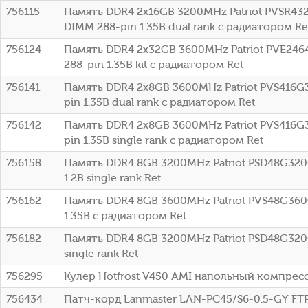
756115
Память DDR4 2x16GB 3200MHz Patriot PVSR432
DIMM 288-pin 1.35В dual rank с радиатором Re
756124
Память DDR4 2x32GB 3600MHz Patriot PVE2464
288-pin 1.35В kit с радиатором Ret
756141
Память DDR4 2x8GB 3600MHz Patriot PVS416G3
pin 1.35В dual rank с радиатором Ret
756142
Память DDR4 2x8GB 3600MHz Patriot PVS416G3
pin 1.35В single rank с радиатором Ret
756158
Память DDR4 8GB 3200MHz Patriot PSD48G320
1.2В single rank Ret
756162
Память DDR4 8GB 3600MHz Patriot PVS48G360C
1.35В с радиатором Ret
756182
Память DDR4 8GB 3200MHz Patriot PSD48G3200
single rank Ret
756295
Кулер Hotfrost V450 AMI напольный компрес
756434
Патч-корд Lanmaster LAN-PC45/S6-0.5-GY FTP R