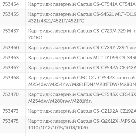
753454
Картридж лазерный Cactus CS-CF541A CF541A
753455
Картридж лазерный Cactus CS-S4521 MLT-D119
4321/4521/4521F/4521FG
753457
Картридж лазерный Cactus CS-C729M 729 M пу
7018C
753460
Картридж лазерный Cactus CS-C729Y 729 Y же
753463
Картридж лазерный Cactus MLT-D109S CS-S43
753467
Картридж лазерный Cactus CS-CF542A CF542
753468
Картридж лазерный G&G GG-CF542X желтый (2
M254dw/M254nw/M281FDN/M281FDW/M280
753470
Картридж лазерный Cactus CS-CF543X CF543X 
M254dw/M280nw/M281fdn
753473
Картридж лазерный Cactus CS-CZ192A CZ192A 
753475
Картридж лазерный Cactus CS-Q2612X-MPS Q26
1010/1012/1015/1018/1020