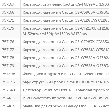
757167
Картридж струйный Cactus CS-T6L99AE №903 
757168
Картридж лазерный Cactus CS-C3906A C3906A 
757171
Картридж лазерный Cactus CS-CE285AS CE285
757175
Картридж лазерный Cactus CS-CF218XL CF218X
M132snw/M132fp/M132fw/M132nw
757176
Картридж лазерный Cactus CS-CF283X CF283X
757177
Картридж лазерный Cactus CS-Q7581A Q7581A 
757178
Картридж лазерный Cactus CS-Q7582A Q7582A
757179
Картридж лазерный Cactus CS-Q7583A Q7583A
757208
Флеш диск Kingston 64GB DataTraveler Exod
757243
Мфу струйный Epson L3256 (C11CJ67411/421/5
757248
Детектор банкнот Dors 1250 Standart просмо
757425
Ибп Powercom Imperial IMP-1200AP 720Вт 1
757463
Машинка для стрижки Galaxy Line GL 4166 чер