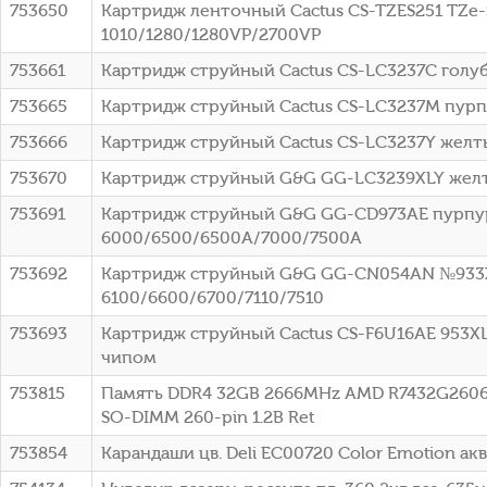
753650
Картридж ленточный Cactus CS-TZES251 TZe-S
1010/1280/1280VP/2700VP
753661
Картридж струйный Cactus CS-LC3237C голуб
753665
Картридж струйный Cactus CS-LC3237M пурпу
753666
Картридж струйный Cactus CS-LC3237Y желты
753670
Картридж струйный G&G GG-LC3239XLY желт
753691
Картридж струйный G&G GG-CD973AE пурпурны
6000/6500/6500A/7000/7500A
753692
Картридж струйный G&G GG-CN054AN №933XL г
6100/6600/6700/7110/7510
753693
Картридж струйный Cactus CS-F6U16AE 953XL г
чипом
753815
Память DDR4 32GB 2666MHz AMD R7432G2606S2
SO-DIMM 260-pin 1.2В Ret
753854
Карандаши цв. Deli EC00720 Color Emotion акв