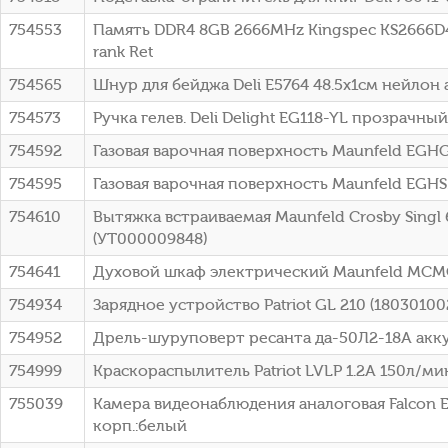
754553
Память DDR4 8GB 2666MHz Kingspec KS2666D4P
rank Ret
754565
Шнур для бейджа Deli E5764 48.5х1см нейлон 
754573
Ручка гелев. Deli Delight EG118-YL прозрачны
754592
Газовая варочная поверхность Maunfeld EGH
754595
Газовая варочная поверхность Maunfeld EGHS
754610
Вытяжка встраиваемая Maunfeld Crosby Singl
(УТ000009848)
754641
Духовой шкаф электрический Maunfeld MCMO
754934
Зарядное устройство Patriot GL 210 (18030100
754952
Дрель-шуруповерт ресанта да-50Л2-18А аккум
754999
Краскораспылитель Patriot LVLP 1.2A 150л/мин 
755039
Камера видеонаблюдения аналоговая Falcon E
корп.:белый