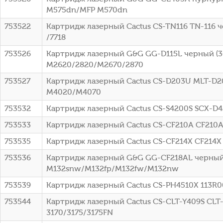
M575dn/MFP M570dn
753522
Картридж лазерный Cactus CS-TN116 TN-116 чер
/7718
753526
Картридж лазерный G&G GG-D115L черный (30
M2620/2820/M2670/2870
753527
Картридж лазерный Cactus CS-D203U MLT-D20
M4020/M4070
753532
Картридж лазерный Cactus CS-S4200S SCX-D4
753533
Картридж лазерный Cactus CS-CF210A CF210A 
753535
Картридж лазерный Cactus CS-CF214X CF214X ч
753536
Картридж лазерный G&G GG-CF218AL черный (
M132snw/M132fp/M132fw/M132nw
753539
Картридж лазерный Cactus CS-PH4510X 113R007
753544
Картридж лазерный Cactus CS-CLT-Y409S CLT-
3170/3175/3175FN