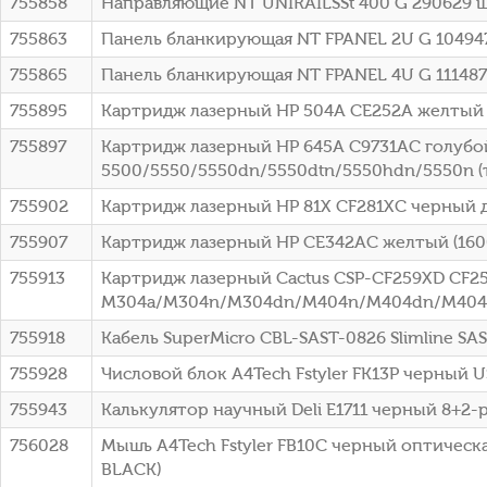
755858
Направляющие NT UNIRAILSSt 400 G 290629 
755863
Панель бланкирующая NT FPANEL 2U G 10494
755865
Панель бланкирующая NT FPANEL 4U G 11148
755895
Картридж лазерный HP 504A CE252A желтый 
755897
Картридж лазерный HP 645A C9731AC голубой 
5500/5550/5550dn/5550dtn/5550hdn/5550n (т
755902
Картридж лазерный HP 81X CF281XC черный д
755907
Картридж лазерный HP CE342AC желтый (16000с
755913
Картридж лазерный Cactus CSP-CF259XD CF259
M304a/M304n/M304dn/M404n/M404dn/M404
755918
Кабель SuperMicro CBL-SAST-0826 Slimline SA
755928
Числовой блок A4Tech Fstyler FK13P черный U
755943
Калькулятор научный Deli E1711 черный 8+2-р
756028
Мышь A4Tech Fstyler FB10C черный оптическа
BLACK)