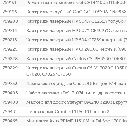
759191
Ремонтный комплект Cet CET441005 (115R000
759196
Картридж струйный G&G GG-L0S70AE №953XL ч
759208
Картридж лазерный HP 504A CE251A голубой 
759214
Картридж лазерный HP 507Y CE402YC желтый 
759215
Картридж лазерный HP 59A CF259A черный (3
759225
Картридж лазерный HP CF280XC черный (6900
759228
Картридж лазерный Cactus CS-PH5550 106R012
759229
Картридж лазерный Cactus CS-VL7020C 106R037
C7020/C7025/C7030
759233
Лампа светодиодная Gauss 9.5Вт цок.:E14 шар 22
759405
Набор ластиков Deli 71074 цилиндр ассорти пл
759408
Маркер для досок Stanger BM240 321031 кру
759451
Переходник Gembird TPA-101 черный
759465
Мат.плата Asus PRIME H610M-K D4 Soc-1700 I