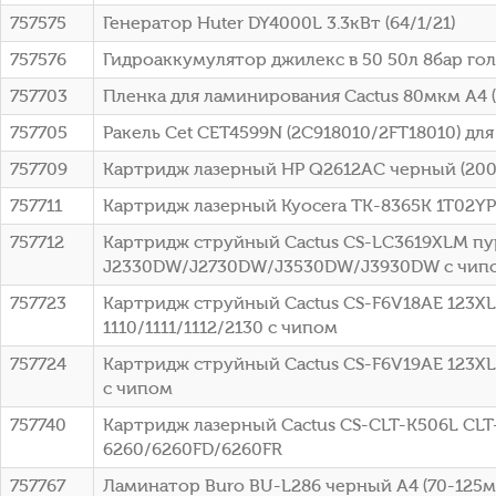
757575
Генератор Huter DY4000L 3.3кВт (64/1/21)
757576
Гидроаккумулятор джилекс в 50 50л 8бар гол
757703
Пленка для ламинирования Cactus 80мкм A4 
757705
Ракель Cet CET4599N (2C918010/2FT18010) для
757709
Картридж лазерный HP Q2612AC черный (2000ст
757711
Картридж лазерный Kyocera TK-8365K 1T02YP0
757712
Картридж струйный Cactus CS-LC3619XLM пур
J2330DW/J2730DW/J3530DW/J3930DW с чип
757723
Картридж струйный Cactus CS-F6V18AE 123XL 
1110/1111/1112/2130 с чипом
757724
Картридж струйный Cactus CS-F6V19AE 123XL че
с чипом
757740
Картридж лазерный Cactus CS-CLT-K506L CLT
6260/6260FD/6260FR
757767
Ламинатор Buro BU-L286 черный A4 (70-125мк