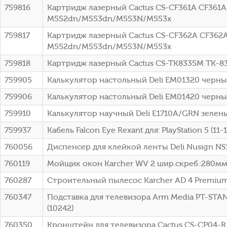
759816
Картридж лазерный Cactus CS-CF361A CF361A 
M552dn/M553dn/M553N/M553x
759817
Картридж лазерный Cactus CS-CF362A CF362A 
M552dn/M553dn/M553N/M553x
759818
Картридж лазерный Cactus CS-TK8335M TK-833
759905
Калькулятор настольный Deli EM01320 черный
759906
Калькулятор настольный Deli EM01420 черный
759910
Калькулятор научный Deli E1710A/GRN зелены
759937
Кабель Falcon Eye Rexant для: PlayStation 5 (11-1
760056
Диспенсер для клейкой ленты Deli Nusign N
760119
Мойщик окон Karcher WV 2 шир.скреб.:280мм п
760287
Строительный пылесос Karcher AD 4 Premium 6
760347
Подставка для телевизора Arm Media PT-STA
(10242)
760350
Кронштейн для телевизора Cactus CS-CP04-R 