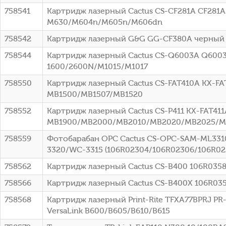
758541
Картридж лазерный Cactus CS-CF281A CF281A ч
M630/M604n/M605n/M606dn
758542
Картридж лазерный G&G GG-CF380A черный (
758544
Картридж лазерный Cactus CS-Q6003A Q6003A
1600/2600N/M1015/M1017
758550
Картридж лазерный Cactus CS-FAT410A KX-FAT
MB1500/MB1507/MB1520
758552
Картридж лазерный Cactus CS-P411 KX-FAT411A
MB1900/MB2000/MB2010/MB2020/MB2025/MB
758559
Фотобарабан OPC Cactus CS-OPC-SAM-ML3310
3320/WC-3315 (106R02304/106R02306/106R02
758562
Картридж лазерный Cactus CS-B400 106R03581
758566
Картридж лазерный Cactus CS-B400X 106R0358
758568
Картридж лазерный Print-Rite TFXA77BPRJ PR
VersaLink B600/B605/B610/B615