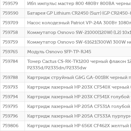
759579
Ибп импульс мастер 800 480Вт 800ВА черны
759590
Батарея GP Lithium CR2450 (5шт) (GP CR2450-
759709
Насос колодезный Patriot VP-24A 300Вт 1080
759758
Коммутатор Osnovo SW-21000(120W) (L2) 10
759759
Коммутатор Osnovo SW-61621(300W) 300W 
759765
Модуль Osnovo SFP-TP-RJ45
759784
Тонер Cactus CS-RK-TK1200 черный флакон 125
P2335d/P2335dn/P2335dw
759788
Картридж струйный G&G GA-001BK черный п
759793
Картридж лазерный HP 203X CF540X черный (
759794
Картридж лазерный HP 203X CF541X голубой (
759795
Картридж лазерный HP 205A CF531A голубой (
759796
Картридж лазерный HP 205A CF533A пурпурны
759806
Картридж лазерный HP 656X CF462X желтый (