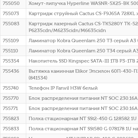
755050
Хомут-липучка Hyperline WASNR-5X25-BK 50
755073
Картридж струйный Cactus CS-F9J65A 728XL ж
755083
Картридж лазерный Cactus CS-TK5280Y TK-528
P6235cdn/M6235cidn/M6635cidn
755109
Ламинатор Kobra Queenlam 250 T3 серый A3 (
755110
Ламинатор Kobra Queenlam 250 T34 серый A3 
755354
Накопитель SSD Kingspec SATA-III 1TB P3-1TB 2
755436
Вытяжка каминная Elikor Эпсилон 60П-430-П
(841534)
755740
Телефон IP Fanvil H3W белый
755770
Блок распределения питания NT SOC 230.16A1
755771
Блок распределения питания NT SOC 230.16A1
755823
Полка стационарная NT SSt2-450 G 128582 1U н
755833
Полка стационарная NT SSt580 G 078178 1U наг