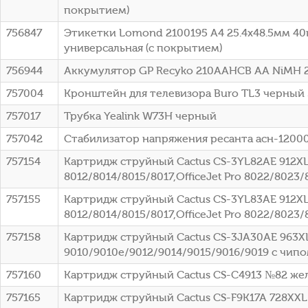
покрытием)
756847
Этикетки Lomond 2100195 A4 25.4x48.5мм 40
универсальная (с покрытием)
756944
Аккумулятор GP Recyko 210AAHCB AA NiMH 
757004
Кронштейн для телевизора Buro TL3 черный 
757017
Трубка Yealink W73H черный
757042
Стабилизатор напряжения ресанта асн-12000
757154
Картридж струйный Cactus CS-3YL82AE 912XL 
8012/8014/8015/8017,OfficeJet Pro 8022/8023
757155
Картридж струйный Cactus CS-3YL83AE 912XL ж
8012/8014/8015/8017,OfficeJet Pro 8022/8023
757158
Картридж струйный Cactus CS-3JA30AE 963XL 
9010/9010e/9012/9014/9015/9016/9019 с чип
757160
Картридж струйный Cactus CS-C4913 №82 жел
757165
Картридж струйный Cactus CS-F9K17A 728XXL 