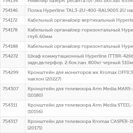
754134
Нивелир лазерн. ресанта пл-360 2кл.лаз. 635нм
754146
Полка Hyperline TAL3-2U-400-RAL9005 2U нагр
754172
Кабельный органайзер вертикальный Hyperl
754178
Кабельный органайзер горизонтальный Hyper
глуб.:60мм
754188
Кабельный органайзер горизонтальный Hype
754272
Шкаф коммутационный Hyperline (TTBR-4266
задн.дв.перфор. 2 бок.пан. 800кг черный 510
754299
Кронштейн для мониторов жк Kromax OFFICE-
наклон (20227)
754307
Кронштейн для телевизора Arm Media MARS-1
(10180)
754311
Кронштейн для телевизора Arm Media STEEL-
(10156)
754317
Кронштейн для телевизора Kromax CASPER-10
(20171)