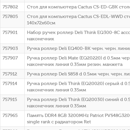
757802
Стол для компьютера Cactus CS-ED-GBK сто
757805
Стол для компьютера Cactus CS-EDL-WWD с
140x72x60см
757901
Набор ручек роллер Deli Think EQ300-8C ассо
наконечник
757903
Ручка роллер Deli EQ400-BK черн. черн. лини
757907
Ручка роллер Deli Mate (EQ20220) d 0.5мм ч
наконечник линия 0.35мм резин. манжета
757912
Ручка роллер Deli S858 d 0.5мм черн. черн. л
757914
Ручка роллер Deli Think (EQ20020) серый d 0
наконечник линия 0.35мм
757915
Ручка роллер Deli Think (EQ20030) синий d 0
наконечник линия 0.35мм
757965
Память DDR4 8GB 3200MHz Patriot PVS48G320C
single rank с радиатором Ret