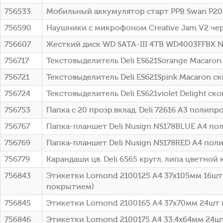
756533
Мобильный аккумулятор старт PPB Swan P20P
756590
Наушники с микрофоном Creative Jam V2 че
756607
Жесткий диск WD SATA-III 4TB WD4003FFBX NA
756717
Текстовыделитель Deli ES621Sorange Macar
756721
Текстовыделитель Deli ES621Spink Macaron 
756724
Текстовыделитель Deli ES621violet Delight 
756753
Папка с 20 прозр.вклад. Deli 72616 A3 поли
756767
Папка-планшет Deli Nusign NS178BLUE A4 п
756769
Папка-планшет Deli Nusign NS178RED A4 по
756779
Карандаши цв. Deli 6565 кругл. липа цветной 
756843
Этикетки Lomond 2100125 A4 37x105мм 16шт 
покрытием)
756845
Этикетки Lomond 2100165 A4 37x70мм 24шт н
756846
Этикетки Lomond 2100175 A4 33.4x64мм 24шт 