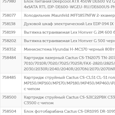
757980
Блок питания Deepcool ATX 450W DE600 V2 G
4xSATA RTL (DP-DE600-WGEU-RU/DE600US-PH
758077
Холодильник Maunfeld MFF1857NFW 2-хкамерн
758138
Духовой шкаф электрический Lex EDP 094 IX
758199
Вытяжка встраиваемая Lex Honver G 2M 600 б
758202
Вытяжка встраиваемая Lex Honver G 500 черн
758352
Минисистема Hyundai H-MC170 черный 80Вт
758484
Картридж лазерный Cactus CS-TN2075 TN-2075
7010/7010R/7020/7025/7025R/FAX-2820/2825
2030/2030R/2040/2040R/2070N/2070/2070NR
758485
Картридж струйный Cactus CS-CL51 CL-51 го
MP150/MP160/MP170/MP180/MP450/MP460/iP2
с чипом
758500
Картридж струйный Cactus CS-SJIC22PBK C33
C3500 с чипом
758504
Блок фотобарабана Cactus CS-DR1095 DR-1095