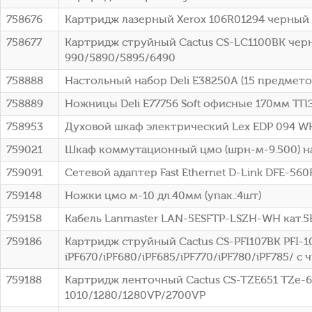
758676
Картридж лазерный Xerox 106R01294 черный (
758677
Картридж струйный Cactus CS-LC1100BK черн
990/5890/5895/6490
758888
Настольный набор Deli E38250A (15 предмето
758889
Ножницы Deli E77756 Soft офисные 170мм ТП
758953
Духовой шкаф электрический Lex EDP 094 W
759021
Шкаф коммутационный цмо (шрн-м-9.500) на
759091
Сетевой адаптер Fast Ethernet D-Link DFE-560
759148
Ножки цмо м-10 дл.40мм (упак.:4шт)
759158
Кабель Lanmaster LAN-5ESFTP-LSZH-WH кат.5
759186
Картридж струйный Cactus CS-PFI107BK PFI-10
iPF670/iPF680/iPF685/iPF770/iPF780/iPF785/ с
759188
Картридж ленточный Cactus CS-TZE651 TZe-6
1010/1280/1280VP/2700VP