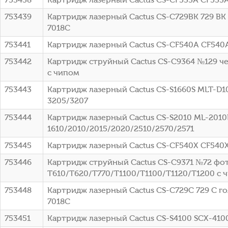
753439
Картридж лазерный Cactus CS-C729BK 729 BK 
7018C
753441
Картридж лазерный Cactus CS-CF540A CF540
753442
Картридж струйный Cactus CS-C9364 №129 чер
с чипом
753443
Картридж лазерный Cactus CS-S1660S MLT-D10
3205/3207
753444
Картридж лазерный Cactus CS-S2010 ML-2010
1610/2010/2015/2020/2510/2570/2571
753445
Картридж лазерный Cactus CS-CF540X CF540
753446
Картридж струйный Cactus CS-C9371 №72 фото
T610/T620/T770/T1100/T1100/T1120/T1200 с 
753448
Картридж лазерный Cactus CS-C729C 729 C гол
7018C
753451
Картридж лазерный Cactus CS-S4100 SCX-410