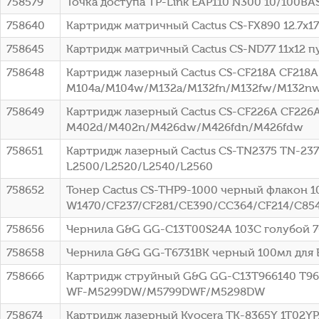
758579
Точка доступа TP-Link EAP110 N300 10/100BA
758640
Картридж матричный Cactus CS-FX890 12.7x1
758645
Картридж матричный Cactus CS-ND77 11x12 пу
758648
Картридж лазерный Cactus CS-CF218A CF218A 
M104a/M104w/M132a/M132fn/M132fw/M132n
758649
Картридж лазерный Cactus CS-CF226A CF226A 
M402d/M402n/M426dw/M426fdn/M426fdw
758651
Картридж лазерный Cactus CS-TN2375 TN-2375
L2500/L2520/L2540/L2560
758652
Тонер Cactus CS-THP9-1000 черный флакон 1
W1470/CF237/CF281/CE390/CC364/CF214/C85
758656
Чернила G&G GG-C13T00S24A 103C голубой 70мл
758658
Чернила G&G GG-T6731BK черный 100мл для Ep
758666
Картридж струйный G&G GG-C13T966140 T9661 
WF-M5299DW/M5799DWF/M5298DW
758674
Картридж лазерный Kyocera TK-8365Y 1T02YPA