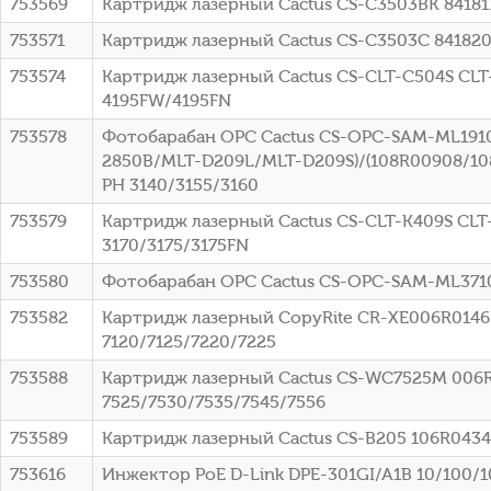
753569
Картридж лазерный Cactus CS-C3503BK 841817
753571
Картридж лазерный Cactus CS-C3503C 841820 
753574
Картридж лазерный Cactus CS-CLT-C504S CLT-
4195FW/4195FN
753578
Фотобарабан OPC Cactus CS-OPC-SAM-ML1910
2850B/MLT-D209L/MLT-D209S)/(108R00908/108
PH 3140/3155/3160
753579
Картридж лазерный Cactus CS-CLT-K409S CLT-
3170/3175/3175FN
753580
Фотобарабан OPC Cactus CS-OPC-SAM-ML3710
753582
Картридж лазерный CopyRite CR-XE006R01463
7120/7125/7220/7225
753588
Картридж лазерный Cactus CS-WC7525M 006R0
7525/7530/7535/7545/7556
753589
Картридж лазерный Cactus CS-B205 106R04348
753616
Инжектор PoE D-Link DPE-301GI/A1B 10/100/