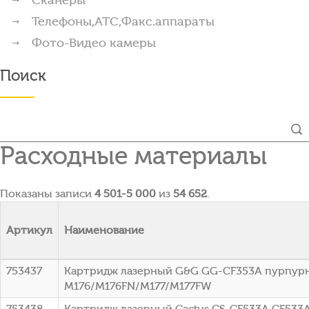
Телефоны,АТС,Факс.аппараты
Фото-Видео камеры
Поиск
Расходные материалы
Показаны записи
4 501-5 000
из
54 652
.
Артикул
Наименование
753437
Картридж лазерный G&G GG-CF353A пурпурный
M176/M176FN/M177/M177FW
753438
Картридж лазерный Cactus CS-CF533A CF533A