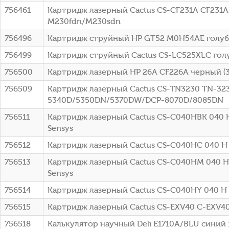
756461
Картридж лазерный Cactus CS-CF231A CF231A 
M230fdn/M230sdn
756496
Картридж струйный HP GT52 M0H54AE голубой
756499
Картридж струйный Cactus CS-LC525XLC голуб
756500
Картридж лазерный HP 26A CF226A черный (31
756509
Картридж лазерный Cactus CS-TN3230 TN-3230
5340D/5350DN/5370DW/DCP-8070D/8085DN
756511
Картридж лазерный Cactus CS-C040HBK 040 H 
Sensys
756512
Картридж лазерный Cactus CS-C040HC 040 H C
756513
Картридж лазерный Cactus CS-C040HM 040 H 
Sensys
756514
Картридж лазерный Cactus CS-C040HY 040 H Y
756515
Картридж лазерный Cactus CS-EXV40 C-EXV40 ч
756518
Калькулятор научный Deli E1710A/BLU синий 