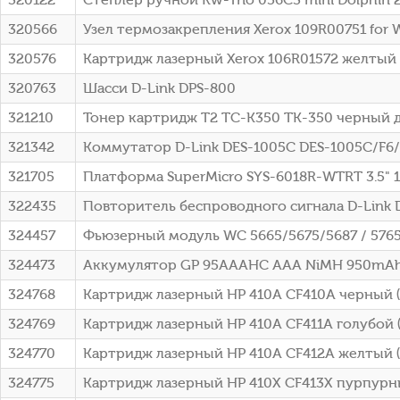
320566
Узел термозакрепления Xerox 109R00751 for 
320576
Картридж лазерный Xerox 106R01572 желтый (1
320763
Шасси D-Link DPS-800
321210
Тонер картридж T2 TC-K350 TK-350 черный 
321342
Коммутатор D-Link DES-1005C DES-1005C/F6
321705
Платформа SuperMicro SYS-6018R-WTRT 3.5" 
322435
Повторитель беспроводного сигнала D-Link 
324457
Фьюзерный модуль WC 5665/5675/5687 / 5765
324473
Аккумулятор GP 95AAAHC AAA NiMH 950mAh 
324768
Картридж лазерный HP 410A CF410A черный (2
324769
Картридж лазерный HP 410A CF411A голубой (
324770
Картридж лазерный HP 410A CF412A желтый (2
324775
Картридж лазерный HP 410X CF413X пурпурны