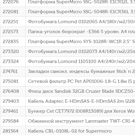
272076
Платформа SuperMicro SSG-5028R-E1CR12L 3.5
272081
Платформа SuperMicro SSG-5048R-E1CR36L 3.5
272251
Фотобумага Lomond 0102065 A4/180г/м2/50л
272573
Папка-уголок бюрократ -E366 5 уровн. A4 пл
272835
Платформа SuperMicro SYS-1028R-WC1R 2.5" S
273320
Фотобумага Lomond 0102073 A4/140г/м2/25л
273324
Фотобумага Lomond 1105100 A4/240г/м2/20л
274761
Закладки самокл. индексы бумажные Stick`n 2
275081
Сетевой фильтр PC Pet AP01006-1.8-G 1.8м (5 
276408
Флеш диск Sandisk 32GB Cruzer Blade SDCZ5
279403
Кабель Adaptec E-HDmSAS-E-HDmSAS 2m (228
279461
Бункер Cet CET7972 (008R13089) для Xerox Wo
279584
Обжимной инструмент Lanmaster TWT-CRI-4
281364
Кабель CBL-0108L-02 for Supermicro