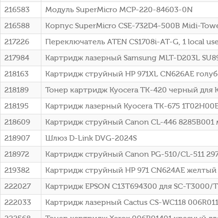
216583
Модуль SuperMicro MCP-220-84603-0N
216588
Корпус SuperMicro CSE-732D4-500B Midi-Tow
217226
Переключатель ATEN CS1708i-AT-G, 1 local us
217984
Картридж лазерный Samsung MLT-D203L SU89
218163
Картридж струйный HP 971XL CN626AE голуб
218189
Тонер картридж Kyocera TK-420 черный для Ky
218195
Картридж лазерный Kyocera TK-675 1T02H00E
218609
Картридж струйный Canon CL-446 8285B001
218907
Шлюз D-Link DVG-2024S
218972
Картридж струйный Canon PG-510/CL-511 29
219382
Картридж струйный HP 971 CN624AE желтый 
222027
Картридж EPSON C13T694300 для SC-T3000/T
222033
Картридж лазерный Cactus CS-WC118 006R0117