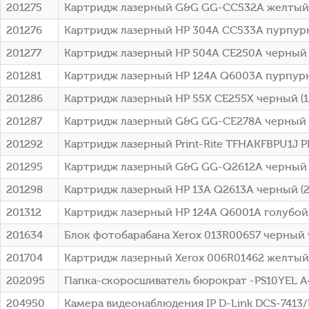
201275
Картридж лазерный G&G GG-CC532A желтый (
201276
Картридж лазерный HP 304A CC533A пурпурн
201277
Картридж лазерный HP 504A CE250A черный 
201281
Картридж лазерный HP 124A Q6003A пурпурн
201286
Картридж лазерный HP 55X CE255X черный (12
201287
Картридж лазерный G&G GG-CE278A черный (2
201292
Картридж лазерный Print-Rite TFHAKFBPU1J P
201295
Картридж лазерный G&G GG-Q2612A черный (20
201298
Картридж лазерный HP 13A Q2613A черный (25
201312
Картридж лазерный HP 124A Q6001A голубой 
201634
Блок фотобарабана Xerox 013R00657 черный ч
201704
Картридж лазерный Xerox 006R01462 желтый (
202095
Папка-скоросшиватель бюрократ -PS10YEL A4
204950
Камера видеонаблюдения IP D-Link DCS-7413/