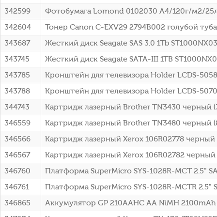
342599
Фотобумага Lomond 0102030 A4/120г/м2/25л
342604
Тонер Canon C-EXV29 2794B002 голубой туба
343687
Жесткий диск Seagate SAS 3.0 1Tb ST1000NX033
343745
Жесткий диск Seagate SATA-III 1TB ST1000NX03
343785
Кронштейн для телевизора Holder LCDS-5058
343788
Кронштейн для телевизора Holder LCDS-5070
344743
Картридж лазерный Brother TN3430 черный 
346559
Картридж лазерный Brother TN3480 черный 
346566
Картридж лазерный Xerox 106R02778 черный (
346567
Картридж лазерный Xerox 106R02782 черный д
346760
Платформа SuperMicro SYS-1028R-MCT 2.5" SA
346761
Платформа SuperMicro SYS-1028R-MCTR 2.5" 
346865
Аккумулятор GP 210AAHC AA NiMH 2100mAh 