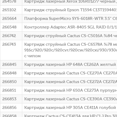
264578
Картридж лазерный Xerox 106R01277 черный д
265102
Картридж струйный Epson T1594 C13T15944010
265664
Платформа SuperMicro SYS-6018R-WTR 3.5" C
266548
Контроллер Adaptec ASR-8405 SGL RAID 0/1/1E
266742
Картридж струйный Cactus CS-C5016A №84 че
266743
Картридж струйный Cactus CS-C6578A №78 мн
916c/920/920c/920cvr/920cw/920cxi/930/930
с чипом
266845
Картридж лазерный HP 648A CE262A желтый (
266848
Картридж лазерный Cactus CS-CE270A CE270A 
266850
Картридж лазерный Cactus CS-CE272A CE272A 
266851
Картридж лазерный HP 650A CE273A пурпурны
266853
Картридж лазерный Cactus CS-CE390A CE390
266856
Картридж лазерный HP 305A CE411A голубой (
266858
Картридж Cactus CS-CE413A для HP CLJ Pro 30