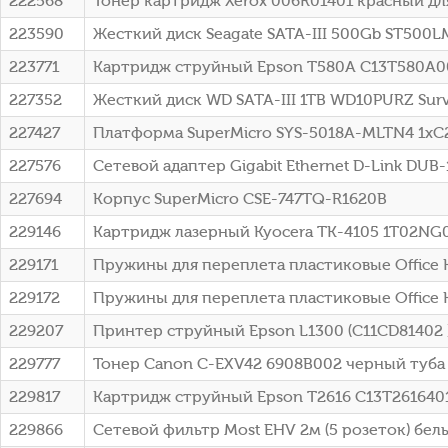
222568
Тонер картридж Xerox 006R01401 красный д
223590
Жесткий диск Seagate SATA-III 500Gb ST500LM
223771
Картридж струйный Epson T580A C13T580A00 
227352
Жесткий диск WD SATA-III 1TB WD10PURZ Surve
227427
Платформа SuperMicro SYS-5018A-MLTN4 1xC2
227576
Сетевой адаптер Gigabit Ethernet D-Link DUB
227694
Корпус SuperMicro CSE-747TQ-R1620B
229146
Картридж лазерный Kyocera TK-4105 1T02NG0
229171
Пружины для переплета пластиковые Office K
229172
Пружины для переплета пластиковые Office K
229207
Принтер струйный Epson L1300 (C11CD81402 
229777
Тонер Canon C-EXV42 6908B002 черный туба 
229817
Картридж струйный Epson T2616 C13T2616401
229866
Сетевой фильтр Most EHV 2м (5 розеток) бел