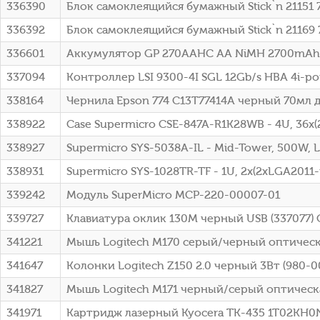
336390
Блок самоклеящийся бумажный Stick`n 21151 
336392
Блок самоклеящийся бумажный Stick`n 21169
336601
Аккумулятор GP 270AAHC AA NiMH 2700mAh 
337094
Контроллер LSI 9300-4I SGL 12Gb/s HBA 4i-por
338164
Чернила Epson 774 C13T77414A черный 70мл 
338922
Case Supermicro CSE-847A-R1K28WB - 4U, 36x(2
338927
Supermicro SYS-5038A-IL - Mid-Tower, 500W, LG
338931
Supermicro SYS-1028TR-TF - 1U, 2x(2xLGA2011-r
339242
Модуль SuperMicro MCP-220-00007-01
339727
Клавиатура оклик 130M черный USB (337077)
341221
Мышь Logitech M170 серый/черный оптическая
341647
Колонки Logitech Z150 2.0 черный 3Вт (980-0
341827
Мышь Logitech M171 черный/серый оптическая
341971
Картридж лазерный Kyocera TK-435 1T02KH0NL