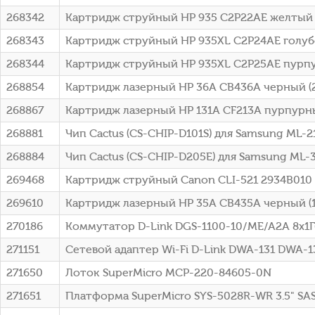
268342
Картридж струйный HP 935 C2P22AE желтый д
268343
Картридж струйный HP 935XL C2P24AE голубо
268344
Картридж струйный HP 935XL C2P25AE пурпур
268854
Картридж лазерный HP 36A CB436A черный (2
268867
Картридж лазерный HP 131A CF213A пурпурны
268881
Чип Cactus (CS-CHIP-D101S) для Samsung ML-2
268884
Чип Cactus (CS-CHIP-D205E) для Samsung ML-
269468
Картридж струйный Canon CLI-521 2934B010
269610
Картридж лазерный HP 35A CB435A черный (15
270186
Коммутатор D-Link DGS-1100-10/ME/A2A 8x1Г
271151
Сетевой адаптер Wi-Fi D-Link DWA-131 DWA-131
271650
Лоток SuperMicro MCP-220-84605-0N
271651
Платформа SuperMicro SYS-5028R-WR 3.5" SAS