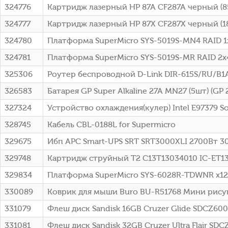
324776
Картридж лазерный HP 87A CF287A черный (85
324777
Картридж лазерный HP 87X CF287X черный (18
324780
Платформа SuperMicro SYS-5019S-MN4 RAID 
324781
Платформа SuperMicro SYS-5019S-MR RAID 2
325306
Роутер беспроводной D-Link DIR-615S/RU/B1
326583
Батарея GP Super Alkaline 27A MN27 (5шт) (GP 
327324
Устройство охлаждения(кулер) Intel E97379 So
328745
Кабель CBL-0188L for Supermicro
329675
Ибп APC Smart-UPS SRT SRT3000XLI 2700Вт 
329748
Картридж струйный T2 C13T13034010 IC-ET1
329834
Платформа SuperMicro SYS-6028R-TDWNR x12 3
330089
Коврик для мыши Buro BU-R51768 Мини рис
331079
Флеш диск Sandisk 16GB Cruzer Glide SDCZ60
331081
Флеш диск Sandisk 32GB Cruzer Ultra Flair 