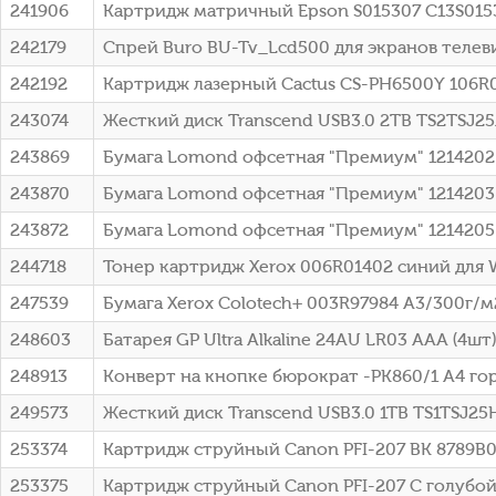
241906
Картридж матричный Epson S015307 C13S015
242179
Спрей Buro BU-Tv_Lcd500 для экранов теле
242192
Картридж лазерный Cactus CS-PH6500Y 106R01
243074
Жесткий диск Transcend USB3.0 2TB TS2TSJ25A
243869
Бумага Lomond офсетная "Премиум" 1214202 
243870
Бумага Lomond офсетная "Премиум" 1214203 
243872
Бумага Lomond офсетная "Премиум" 1214205 
244718
Тонер картридж Xerox 006R01402 синий для
247539
Бумага Xerox Colotech+ 003R97984 A3/300г/м
248603
Батарея GP Ultra Alkaline 24AU LR03 AAA (4ш
248913
Конверт на кнопке бюрократ -PK860/1 A4 гор
249573
Жесткий диск Transcend USB3.0 1TB TS1TSJ25H
253374
Картридж струйный Canon PFI-207 BK 8789B0
253375
Картридж струйный Canon PFI-207 C голубой 