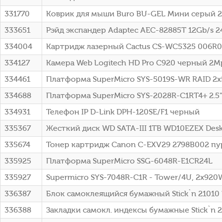
331770
Коврик для мыши Buro BU-GEL Мини серый 2
333651
Рэйд экспандер Adaptec AEC-82885T 12Gb/s 24i
334004
Картридж лазерный Cactus CS-WC5325 006R01
334127
Камера Web Logitech HD Pro C920 черный 2Mp
334461
Платформа SuperMicro SYS-5019S-WR RAID 2
334688
Платформа SuperMicro SYS-2028R-C1RT4+ 2.5"
334931
Телефон IP D-Link DPH-120SE/F1 черный
335367
Жесткий диск WD SATA-III 1TB WD10EZEX Deskt
335674
Тонер картридж Canon C-EXV29 2798B002 пур
335925
Платформа SuperMicro SSG-6048R-E1CR24L
335927
Supermicro SYS-7048R-C1R - Tower/4U, 2x920W
336387
Блок самоклеящийся бумажный Stick`n 21010
336388
Закладки самокл. индексы бумажные Stick`n 2