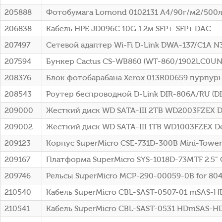
205888
Фотобумага Lomond 0102131 A4/90г/м2/500л
206838
Кабель HPE JD096C 10G 1.2м SFP+-SFP+ DAC
207497
Сетевой адаптер Wi-Fi D-Link DWA-137/C1A N30
207594
Бункер Cactus CS-WB860 (WT-860/1902LC0UN0)
208376
Блок фотобарабана Xerox 013R00659 пурпурны
208543
Роутер беспроводной D-Link DIR-806A/RU (D
209000
Жесткий диск WD SATA-III 2TB WD2003FZEX De
209002
Жесткий диск WD SATA-III 1TB WD1003FZEX Des
209123
Корпус SuperMicro CSE-731D-300B Mini-Towe
209167
Платформа SuperMicro SYS-1018D-73MTF 2.5" 
209746
Рельсы SuperMicro MCP-290-00059-0B for 80
210540
Кабель SuperMicro CBL-SAST-0507-01 mSAS-
210541
Кабель SuperMicro CBL-SAST-0531 HDmSAS-H