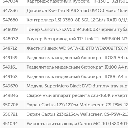
347034
Картридж лазерный Kyocera TK-130 1T02HS0EU
347236
Дырокол Kw-Trio BIAS Smart 091Q0 макс.:16л
347680
Контроллер LSI 9380-8E SGL 12Gb/s RAID 0/1/1
348019
Тонер Canon C-EXV50 9436B002 черный туба 4
348032
Роутер беспроводной TP-Link TL-WR840N N3
348712
Жесткий диск WD SATA-III 2TB WD2002FFSX NA
349159
Разделитель индексный бюрократ ID125 A4 п
349161
Разделитель индексный бюрократ ID100 A4 
349162
Разделитель индексный бюрократ ID106 A4 п
349670
Модуль SuperMicro Black DVD dummy tray supp
349846
Сварочный аппарат ресанта саи-160К инверт
350706
Экран Cactus 127x127см Motoscreen CS-PSM-
350721
Экран Cactus 213x213см Wallscreen CS-PSW-2
351094
Емкость впитывающая Canon MC-10 (1320B014)