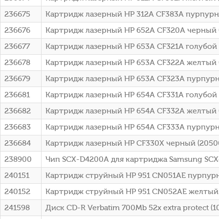
236675
Картридж лазерный HP 312A CF383A пурпурный
236676
Картридж лазерный HP 652A CF320A черный (
236677
Картридж лазерный HP 653A CF321A голубой 
236678
Картридж лазерный HP 653A CF322A желтый (
236679
Картридж лазерный HP 653A CF323A пурпурны
236681
Картридж лазерный HP 654A CF331A голубой 
236682
Картридж лазерный HP 654A CF332A желтый 
236683
Картридж лазерный HP 654A CF333A пурпурн
236684
Картридж лазерный HP CF330X черный (2050
238900
Чип SCX-D4200A для картриджа Samsung SC
240151
Картридж струйный HP 951 CN051AE пурпурны
240152
Картридж струйный HP 951 CN052AE желтый (7
241598
Диск CD-R Verbatim 700Mb 52x extra protect (10