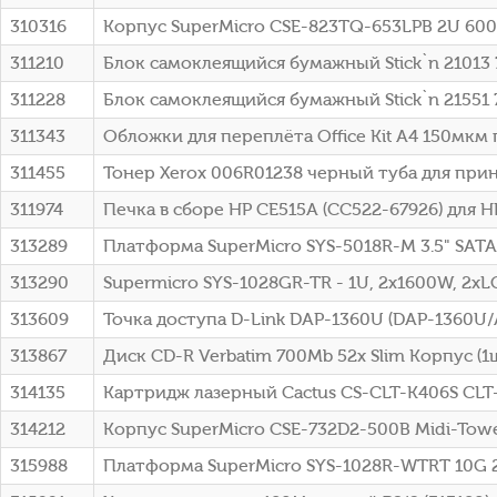
310316
Корпус SuperMicro CSE-823TQ-653LPB 2U 60
311210
Блок самоклеящийся бумажный Stick`n 21013 7
311228
Блок самоклеящийся бумажный Stick`n 21551
311343
Обложки для переплёта Office Kit A4 150мкм
311455
Тонер Xerox 006R01238 черный туба для при
311974
Печка в сборе HP CE515A (CC522-67926) для H
313289
Платформа SuperMicro SYS-5018R-M 3.5" SATA
313290
Supermicro SYS-1028GR-TR - 1U, 2x1600W, 2xLG
313609
Точка доступа D-Link DAP-1360U (DAP-1360U
313867
Диск CD-R Verbatim 700Mb 52x Slim Корпус (1ш
314135
Картридж лазерный Cactus CS-CLT-K406S CLT
314212
Корпус SuperMicro CSE-732D2-500B Midi-Tow
315988
Платформа SuperMicro SYS-1028R-WTRT 10G 