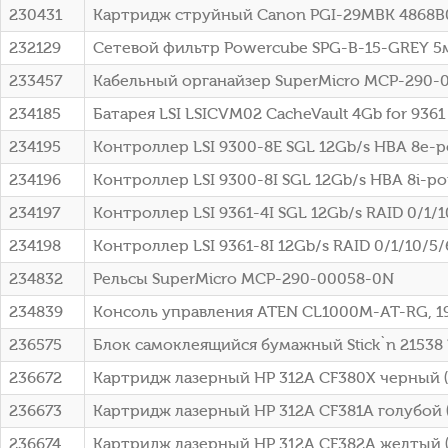
230431
Картридж струйный Canon PGI-29MBK 4868B0
232129
Сетевой фильтр Powercube SPG-B-15-GREY 5м 
233457
Кабельный органайзер SuperMicro MCP-290-0
234185
Батарея LSI LSICVM02 CacheVault 4Gb for 9361 s
234195
Контроллер LSI 9300-8E SGL 12Gb/s HBA 8e-po
234196
Контроллер LSI 9300-8I SGL 12Gb/s HBA 8i-por
234197
Контроллер LSI 9361-4I SGL 12Gb/s RAID 0/1/10
234198
Контроллер LSI 9361-8I 12Gb/s RAID 0/1/10/5/6
234832
Рельсы SuperMicro MCP-290-00058-0N
234839
Консоль управления ATEN CL1000M-AT-RG, 19
236575
Блок самоклеящийся бумажный Stick`n 21538 
236672
Картридж лазерный HP 312A CF380X черный (4
236673
Картридж лазерный HP 312A CF381A голубой (
236674
Картридж лазерный HP 312A CF382A желтый (2