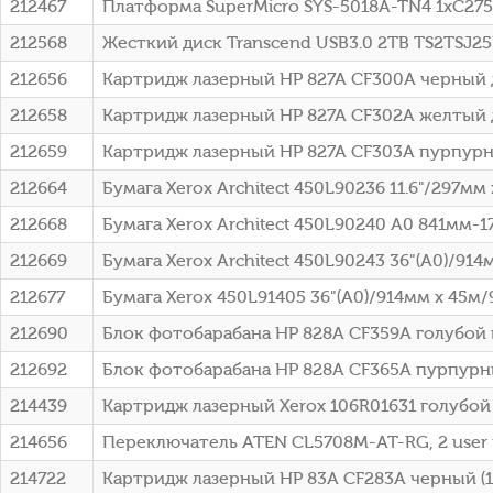
212467
Платформа SuperMicro SYS-5018A-TN4 1xC2750
212568
Жесткий диск Transcend USB3.0 2TB TS2TSJ25
212656
Картридж лазерный HP 827A CF300A черный д
212658
Картридж лазерный HP 827A CF302A желтый д
212659
Картридж лазерный HP 827A CF303A пурпурн
212664
Бумага Xerox Architect 450L90236 11.6"/297мм
212668
Бумага Xerox Architect 450L90240 A0 841мм-
212669
Бумага Xerox Architect 450L90243 36"(A0)/914
212677
Бумага Xerox 450L91405 36"(A0)/914мм х 45м
212690
Блок фотобарабана HP 828A CF359A голубой 
212692
Блок фотобарабана HP 828A CF365A пурпурны
214439
Картридж лазерный Xerox 106R01631 голубой 
214656
Переключатель ATEN CL5708M-AT-RG, 2 user к
214722
Картридж лазерный HP 83A CF283A черный (1