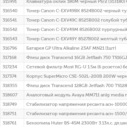
315991
Клавиатура оклик 180M черный PS/2 (313180)
316540
Тонер Canon C-EXV49BK 8524B002 черный туб
316541
Тонер Canon C-EXV49C 8525B002 голубой туб
316542
Тонер Canon C-EXV49M 8526B002 пурпурный 
316543
Тонер Canon C-EXV49Y 8527B002 желтый туба
316796
Батарея GP Ultra Alkaline 23AF MN21 (1шт)
317168
Флеш диск Transcend 16GB Jetflash 750 TS16
317234
Сетевой фильтр Most RG-U 1.5м (6 розеток) б
317374
Корпус SuperMicro CSE-502L-200B 200W чер
318355
Флеш диск Transcend 128GB Jetflash 700 TS1
318607
Аналоговый модуль Avaya MM711 anlg media 
318749
Стабилизатор напряжения ресанта асн-10000
318751
Стабилизатор напряжения ресанта асн-1500/
318761
Бензопила Huter BS-45M 2300Вт 3.13л.с. дл.шин