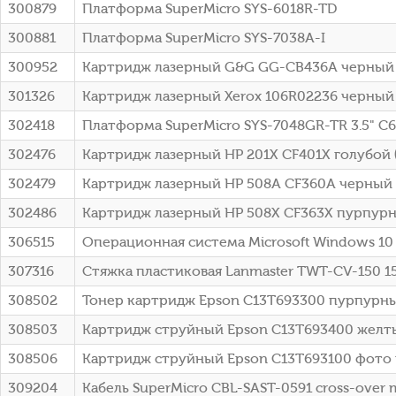
300879
Платформа SuperMicro SYS-6018R-TD
300881
Платформа SuperMicro SYS-7038A-I
300952
Картридж лазерный G&G GG-CB436A черный (2
301326
Картридж лазерный Xerox 106R02236 черный 
302418
Платформа SuperMicro SYS-7048GR-TR 3.5" C
302476
Картридж лазерный HP 201X CF401X голубой (
302479
Картридж лазерный HP 508A CF360A черный (
302486
Картридж лазерный HP 508X CF363X пурпурны
306515
Операционная система Microsoft Windows 10 P
307316
Стяжка пластиковая Lanmaster TWT-CV-150 1
308502
Тонер картридж Epson C13T693300 пурпурн
308503
Картридж струйный Epson C13T693400 желт
308506
Картридж струйный Epson C13T693100 фото 
309204
Кабель SuperMicro CBL-SAST-0591 cross-over 