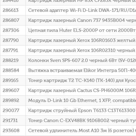
284416
Картридж лазерный HP 83X CF283X черный (22
286613
Сетевой адаптер Wi-Fi D-Link DWA-171/RU/D1A 
286807
Картридж лазерный Canon 737 9435B004 черны
287306
Цепная пила Huter ELS-2000P от сети 2000Вт 
287790
Картридж лазерный Xerox 106R01603 желтый (
287791
Картридж лазерный Xerox 106R02310 черный (
288219
Колонки Sven SPS-607 2.0 черный 6Вт (SV-012
288584
Вытяжка встраиваемая Elikor Интегра 50П-40
289165
Тонер картридж T2 TC-K140 (TK-140) для Kyoce
289607
Картридж лазерный Cactus CS-PH6000M 106R01
289892
Модуль D-Link 10 Gb Ethernet, 1 XFP, compatibl
290077
Картридж струйный Epson T6133 C13T613300 п
291731
Тонер Canon C-EXV48BK 9106B002 черный туба
293608
Сетевой удлинитель Most A10 3м (6 розеток) б