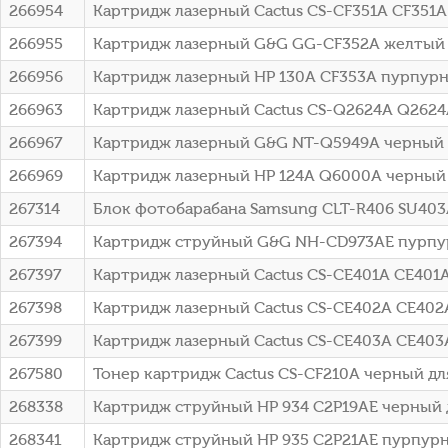
266954
Картридж лазерный Cactus CS-CF351A CF351A 
266955
Картридж лазерный G&G GG-CF352A желтый (
266956
Картридж лазерный HP 130A CF353A пурпурн
266963
Картридж лазерный Cactus CS-Q2624A Q2624A 
266967
Картридж лазерный G&G NT-Q5949A черный (2
266969
Картридж лазерный HP 124A Q6000A черный (
267314
Блок фотобарабана Samsung CLT-R406 SU403A
267394
Картридж струйный G&G NH-CD973AE пурпурный
267397
Картридж лазерный Cactus CS-CE401A CE401A 
267398
Картридж лазерный Cactus CS-CE402A CE402A 
267399
Картридж лазерный Cactus CS-CE403A CE403A
267580
Тонер картридж Cactus CS-CF210A черный для 
268338
Картридж струйный HP 934 C2P19AE черный д
268341
Картридж струйный HP 935 C2P21AE пурпурн