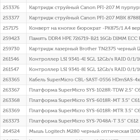
253376
Картридж струйный Canon PFI-207 M пурпурны
253377
Картридж струйный Canon PFI-207 MBK 8788B
257175
Конверт на кнопке бюрократ -PK875/1 A4 вер
259423
Память DDR4 HPE 726719-B21 16Gb DIMM ECC 
259730
Картридж лазерный Brother TN2375 черный (
261546
Контроллер LSI 9341-4I SGL 12Gb/s RAID 0/1/10
261547
Контроллер LSI 9341-8I SGL 12Gb/s RAID 0/1/10
263365
Кабель SuperMicro CBL-SAST-0556 HDmSAS-4
263367
Платформа SuperMicro SYS-1028R-TDW 2.5" C
263368
Платформа SuperMicro SYS-6018R-MT 3.5" C61
263369
Платформа SuperMicro SYS-6018R-MTR 3.5" C
263373
Платформа SuperMicro SYS-7048A-T 3.5" С612
264524
Мышь Logitech M280 черный оптическая (1000d