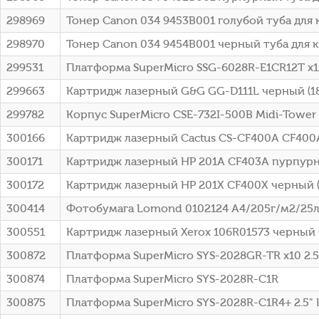
298969
Тонер Canon 034 9453B001 голубой туба для к
298970
Тонер Canon 034 9454B001 черный туба для к
299531
Платформа SuperMicro SSG-6028R-E1CR12T x1
299663
Картридж лазерный G&G GG-D111L черный (18
299782
Корпус SuperMicro CSE-732I-500B Midi-Towe
300166
Картридж лазерный Cactus CS-CF400A CF400
300171
Картридж лазерный HP 201A CF403A пурпурны
300172
Картридж лазерный HP 201X CF400X черный (
300414
Фотобумага Lomond 0102124 A4/205г/м2/25л
300551
Картридж лазерный Xerox 106R01573 черный (
300872
Платформа SuperMicro SYS-2028GR-TR x10 2.5
300874
Платформа SuperMicro SYS-2028R-C1R
300875
Платформа SuperMicro SYS-2028R-C1R4+ 2.5" 