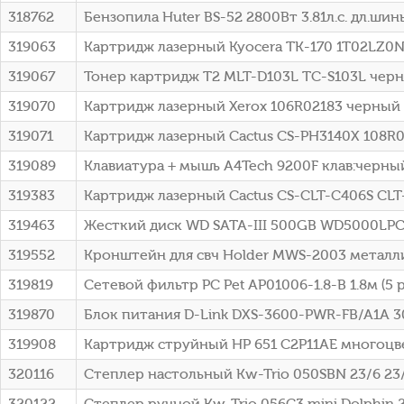
318762
Бензопила Huter BS-52 2800Вт 3.81л.с. дл.шины
319063
Картридж лазерный Kyocera TK-170 1T02LZ0NL
319067
Тонер картридж T2 MLT-D103L TC-S103L чер
319070
Картридж лазерный Xerox 106R02183 черный (
319071
Картридж лазерный Cactus CS-PH3140X 108R00
319089
Клавиатура + мышь A4Tech 9200F клав:черны
319383
Картридж лазерный Cactus CS-CLT-C406S CLT
319463
Жесткий диск WD SATA-III 500GB WD5000LPCX
319552
Кронштейн для свч Holder MWS-2003 металл
319819
Сетевой фильтр PC Pet AP01006-1.8-B 1.8м (5 
319870
Блок питания D-Link DXS-3600-PWR-FB/A1A 300
319908
Картридж струйный HP 651 C2P11AE многоцвет
320116
Степлер настольный Kw-Trio 050SBN 23/6 23/
320122
Степлер ручной Kw-Trio 056C3 mini Dolphin 