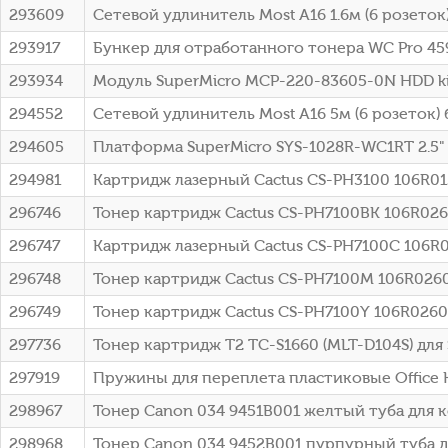
293609
Сетевой удлинитель Most A16 1.6м (6 розеток
293917
Бункер для отработанного тонера WC Pro 459
293934
Модуль SuperMicro MCP-220-83605-0N HDD ki
294552
Сетевой удлинитель Most A16 5м (6 розеток)
294605
Платформа SuperMicro SYS-1028R-WC1RT 2.5" 
294981
Картридж лазерный Cactus CS-PH3100 106R013
296746
Тонер картридж Cactus CS-PH7100BK 106R0261
296747
Картридж лазерный Cactus CS-PH7100C 106R02
296748
Тонер картридж Cactus CS-PH7100M 106R02607
296749
Тонер картридж Cactus CS-PH7100Y 106R02608
297736
Тонер картридж T2 TC-S1660 (MLT-D104S) для 
297919
Пружины для переплета пластиковые Office Ki
298967
Тонер Canon 034 9451B001 желтый туба для к
298968
Тонер Canon 034 9452B001 пурпурный туба дл