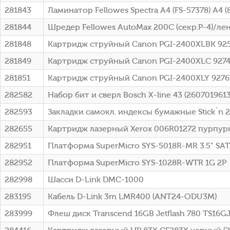
281843
Ламинатор Fellowes Spectra A4 (FS-57378) A4 
281844
Шредер Fellowes AutoMax 200C (секр.P-4)/лен
281848
Картридж струйный Canon PGI-2400XLBK 92
281849
Картридж струйный Canon PGI-2400XLC 9274
281851
Картридж струйный Canon PGI-2400XLY 9276
282582
Набор бит и сверл Bosch X-line 43 (260701961
282593
Закладки самокл. индексы бумажные Stick`n 
282655
Картридж лазерный Xerox 006R01272 пурпурн
282951
Платформа SuperMicro SYS-5018R-MR 3.5" SAT
282952
Платформа SuperMicro SYS-1028R-WTR 1G 2P
282998
Шасси D-Link DMC-1000
283195
Кабель D-Link 3m LMR400 (ANT24-ODU3M)
283999
Флеш диск Transcend 16GB Jetflash 780 TS16