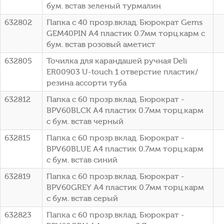
бум. встав зеленый турмалин
632802
Папка с 40 прозр.вклад. Бюрократ Gems
GEM40PIN A4 пластик 0.7мм торц.карм с
бум. встав розовый аметист
632805
Точилка для карандашей ручная Deli
ER00903 U-touch 1 отверстие пластик/
резина ассорти туба
632812
Папка с 60 прозр.вклад. Бюрократ -
BPV60BLCK A4 пластик 0.7мм торц.карм
с бум. встав черный
632815
Папка с 60 прозр.вклад. Бюрократ -
BPV60BLUE A4 пластик 0.7мм торц.карм
с бум. встав синий
632819
Папка с 60 прозр.вклад. Бюрократ -
BPV60GREY A4 пластик 0.7мм торц.карм
с бум. встав серый
632823
Папка с 60 прозр.вклад. Бюрократ -