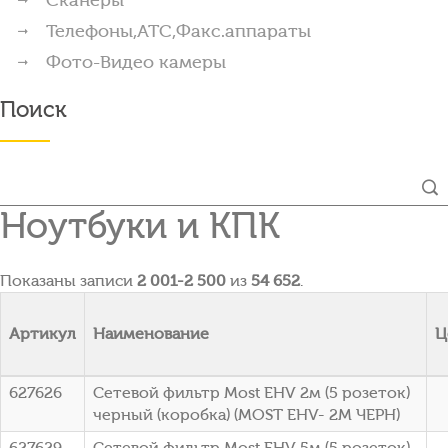
Телефоны,АТС,Факс.аппараты
Фото-Видео камеры
Поиск
Ноутбуки и КПК
Показаны записи
2 001-2 500
из
54 652
.
Артикул
Наименование
Ц
627626
Сетевой фильтр Most EHV 2м (5 розеток)
черный (коробка) (МОSТ ЕНV- 2М ЧЕРН)
627629
Сетевой фильтр Most EHV 5м (5 розеток)