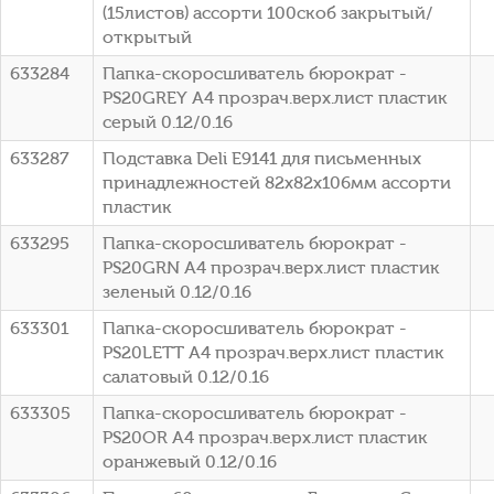
(15листов) ассорти 100скоб закрытый/
открытый
633284
Папка-скоросшиватель бюрократ -
PS20GREY A4 прозрач.верх.лист пластик
серый 0.12/0.16
633287
Подставка Deli E9141 для письменных
принадлежностей 82х82х106мм ассорти
пластик
633295
Папка-скоросшиватель бюрократ -
PS20GRN A4 прозрач.верх.лист пластик
зеленый 0.12/0.16
633301
Папка-скоросшиватель бюрократ -
PS20LETT A4 прозрач.верх.лист пластик
салатовый 0.12/0.16
633305
Папка-скоросшиватель бюрократ -
PS20OR A4 прозрач.верх.лист пластик
оранжевый 0.12/0.16