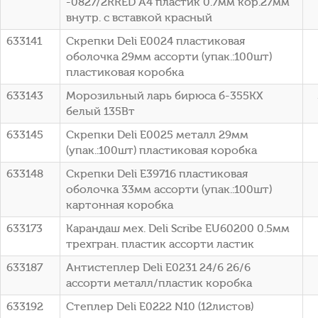
-0827/2RRED A4 пластик 0.7мм кор.27мм
внутр. с вставкой красный
633141
Скрепки Deli E0024 пластиковая
оболочка 29мм ассорти (упак.:100шт)
пластиковая коробка
633143
Морозильный ларь бирюса б-355KX
белый 135Вт
633145
Скрепки Deli E0025 металл 29мм
(упак.:100шт) пластиковая коробка
633148
Скрепки Deli E39716 пластиковая
оболочка 33мм ассорти (упак.:100шт)
картонная коробка
633173
Карандаш мех. Deli Scribe EU60200 0.5мм
трехгран. пластик ассорти ластик
633187
Антистеплер Deli E0231 24/6 26/6
ассорти металл/пластик коробка
633192
Степлер Deli E0222 N10 (12листов)