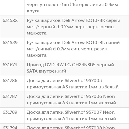
черн. уп.пласт. (1шт) 1стерж. линия 0.4мм
кругл.
631522
Ручка шариков. Deli Arrow EQ10-BK серый
мет./черный d 0.7мм черн. черн. резин.
манжета
631529
Ручка шариков. Deli Arrow EQ10-BL синий
мет./синий d 0.7мм син. черн. резин.
манжета
631674
Привод DVD-RW LG GH24NSD5 черный
SATA внутренний
631786
Доска для лепки Silwerhof 957005
прямоугольная A3 пластик 1мм цв.белый
631787
Доска для лепки Silwerhof 957006 Neon
прямоугольная A5 пластик 1мм желтый
631789
Доска для лепки Silwerhof 957007 Neon
прямоугольная A4 пластик 1мм желтый
631794
Доска для лепки Silwerhof 957008 Neon