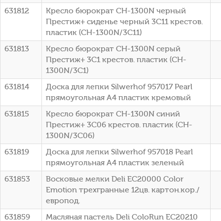
631812
Кресло бюрократ CH-1300N черный
Престиж+ сиденье черный 3C11 крестов.
пластик (CH-1300N/3C11)
631813
Кресло бюрократ CH-1300N серый
Престиж+ 3C1 крестов. пластик (CH-
1300N/3C1)
631814
Доска для лепки Silwerhof 957017 Pearl
прямоугольная A4 пластик кремовый
631815
Кресло бюрократ CH-1300N синий
Престиж+ 3C06 крестов. пластик (CH-
1300N/3C06)
631819
Доска для лепки Silwerhof 957018 Pearl
прямоугольная A4 пластик зеленый
631853
Восковые мелки Deli EC20000 Color
Emotion трехгранные 12цв. картон.кор./
европод.
631859
Масляная пастель Deli ColoRun EC20210