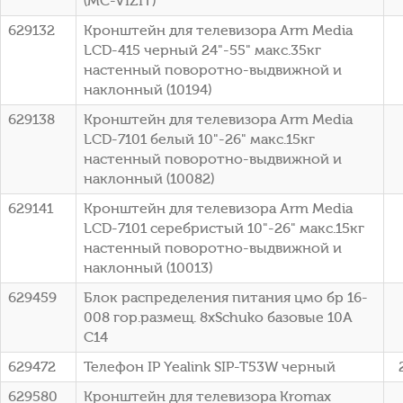
(MC-VIZIT)
629132
Кронштейн для телевизора Arm Media
LCD-415 черный 24"-55" макс.35кг
настенный поворотно-выдвижной и
наклонный (10194)
629138
Кронштейн для телевизора Arm Media
LCD-7101 белый 10"-26" макс.15кг
настенный поворотно-выдвижной и
наклонный (10082)
629141
Кронштейн для телевизора Arm Media
LCD-7101 серебристый 10"-26" макс.15кг
настенный поворотно-выдвижной и
наклонный (10013)
629459
Блок распределения питания цмо бр 16-
008 гор.размещ. 8xSchuko базовые 10A
C14
629472
Телефон IP Yealink SIP-T53W черный
629580
Кронштейн для телевизора Kromax