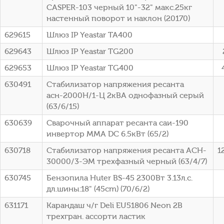
CASPER-103 черный 10"-32" макс.25кг
настенный поворот и наклон (20170)
629615
Шлюз IP Yeastar TA400
629643
Шлюз IP Yeastar TG200
629653
Шлюз IP Yeastar TG400
630491
Стабилизатор напряжения ресанта
асн-2000Н/1-Ц 2кВА однофазный серый
(63/6/15)
630639
Сварочный аппарат ресанта саи-190
инвертор ММА DC 6.5кВт (65/2)
630718
Стабилизатор напряжения ресанта ACH-
1
30000/3-ЭМ трехфазный черный (63/4/7)
630745
Бензопила Huter BS-45 2300Вт 3.13л.с.
дл.шины:18" (45cm) (70/6/2)
631171
Карандаш ч/г Deli EU51806 Neon 2B
трехгран. ассорти ластик