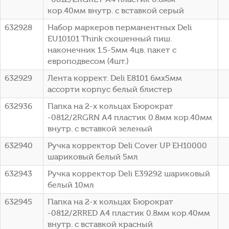
кор.40мм внутр. с вставкой серый
632928
Набор маркеров перманентных Deli
EU10101 Think скошенный пиш.
наконечник 1.5-5мм 4цв. пакет с
европодвесом (4шт.)
632929
Лента коррект. Deli E8101 6мх5мм
ассорти корпус белый блистер
632936
Папка на 2-х кольцах Бюрократ
-0812/2RGRN A4 пластик 0.8мм кор.40мм
внутр. с вставкой зеленый
632940
Ручка корректор Deli Cover UP EH10000
шариковый белый 5мл
632943
Ручка корректор Deli E39292 шариковый
белый 10мл
632945
Папка на 2-х кольцах Бюрократ
-0812/2RRED A4 пластик 0.8мм кор.40мм
внутр. с вставкой красный