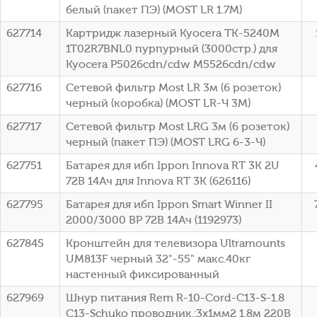
белый (пакет ПЭ) (МОSТ LR 1.7М)
627714
Картридж лазерный Kyocera TK-5240M
1T02R7BNL0 пурпурный (3000стр.) для
Kyocera P5026cdn/cdw M5526cdn/cdw
627716
Сетевой фильтр Most LR 3м (6 розеток)
черный (коробка) (МОSТ LR-Ч 3М)
627717
Сетевой фильтр Most LRG 3м (6 розеток)
черный (пакет ПЭ) (MOST LRG 6-3-Ч)
627751
Батарея для ибп Ippon Innova RT 3K 2U
72В 14Ач для Innova RT 3K (626116)
627795
Батарея для ибп Ippon Smart Winner II
2000/3000 BP 72В 14Ач (1192973)
627845
Кронштейн для телевизора Ultramounts
UM813F черный 32"-55" макс.40кг
настенный фиксированный
627969
Шнур питания Rem R-10-Cord-C13-S-1.8
C13-Schuko проводник.:3x1мм2 1.8м 220В