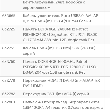
Вентилируемый 24цв. коробка с
европодвесом
632665
Кабель-удлинитель Buro USB2.0-AM-AF-
0,75M USB A(m) USB A(f) 0.75м белый
632725
Память DDR4 8GB 2400MHz Patriot
PSD48G240081 Signature RTL PC4-19200
CL17 DIMM 288-pin 1.2В single rank Ret
632751
Кабель USB A(m) USB B(m) 1.8м (218998)
серый
632760
Память DDR3 4GB 1600MHz Patriot
PSD34G160081S RTL PC3-12800 CL11 SO-
DIMM 204-pin 1.5В single rank Ret
632778
Переходник HDMI (f) DVI-D (m) (ADAPTER
DVI-HDMI)
632782
Переходник DVI-I(m) VGA (f) серый
632801
Папка с 40 прозр.вклад. Бюрократ Gems
GEM40GRN A4 пластик 0.7мм торц.карм с