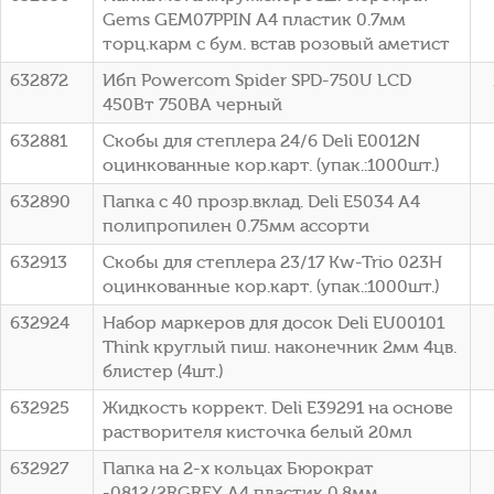
Gems GEM07PPIN A4 пластик 0.7мм
торц.карм с бум. встав розовый аметист
632872
Ибп Powercom Spider SPD-750U LCD
450Вт 750ВА черный
632881
Скобы для степлера 24/6 Deli E0012N
оцинкованные кор.карт. (упак.:1000шт.)
632890
Папка с 40 прозр.вклад. Deli E5034 A4
полипропилен 0.75мм ассорти
632913
Скобы для степлера 23/17 Kw-Trio 023H
оцинкованные кор.карт. (упак.:1000шт.)
632924
Набор маркеров для досок Deli EU00101
Think круглый пиш. наконечник 2мм 4цв.
блистер (4шт.)
632925
Жидкость коррект. Deli E39291 на основе
растворителя кисточка белый 20мл
632927
Папка на 2-х кольцах Бюрократ
-0812/2RGREY A4 пластик 0.8мм