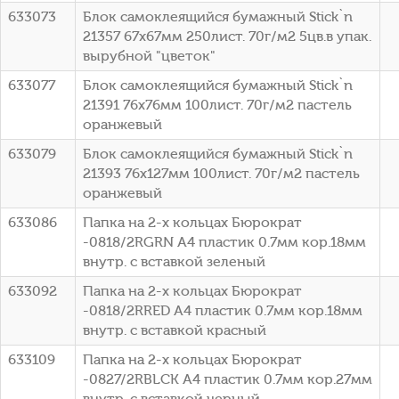
633073
Блок самоклеящийся бумажный Stick`n
21357 67x67мм 250лист. 70г/м2 5цв.в упак.
вырубной "цветок"
633077
Блок самоклеящийся бумажный Stick`n
21391 76x76мм 100лист. 70г/м2 пастель
оранжевый
633079
Блок самоклеящийся бумажный Stick`n
21393 76x127мм 100лист. 70г/м2 пастель
оранжевый
633086
Папка на 2-х кольцах Бюрократ
-0818/2RGRN A4 пластик 0.7мм кор.18мм
внутр. с вставкой зеленый
633092
Папка на 2-х кольцах Бюрократ
-0818/2RRED A4 пластик 0.7мм кор.18мм
внутр. с вставкой красный
633109
Папка на 2-х кольцах Бюрократ
-0827/2RBLCK A4 пластик 0.7мм кор.27мм
внутр. с вставкой черный