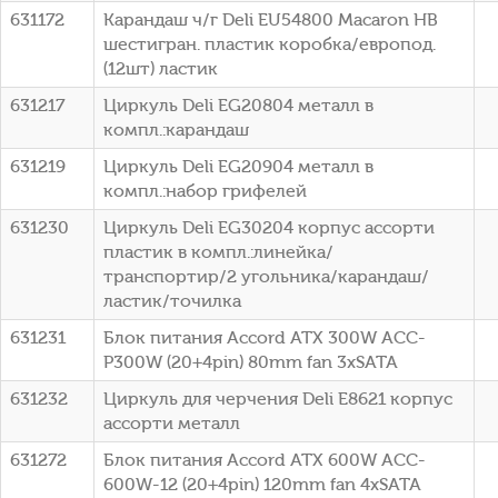
631172
Карандаш ч/г Deli EU54800 Macaron HB
шестигран. пластик коробка/европод.
(12шт) ластик
631217
Циркуль Deli EG20804 металл в
компл.:карандаш
631219
Циркуль Deli EG20904 металл в
компл.:набор грифелей
631230
Циркуль Deli EG30204 корпус ассорти
пластик в компл.:линейка/
транспортир/2 угольника/карандаш/
ластик/точилка
631231
Блок питания Accord ATX 300W ACC-
P300W (20+4pin) 80mm fan 3xSATA
631232
Циркуль для черчения Deli E8621 корпус
ассорти металл
631272
Блок питания Accord ATX 600W ACC-
600W-12 (20+4pin) 120mm fan 4xSATA