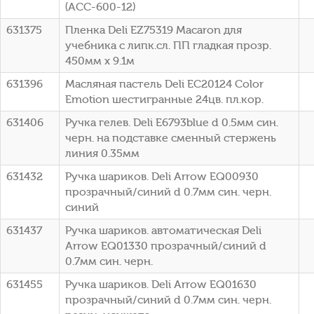
(ACC-600-12)
631375
Пленка Deli EZ75319 Macaron для
учебника с липк.сл. ПП гладкая прозр.
450мм x 9.1м
631396
Масляная пастель Deli EC20124 Color
Emotion шестигранные 24цв. пл.кор.
631406
Ручка гелев. Deli E6793blue d 0.5мм син.
черн. на подставке сменный стержень
линия 0.35мм
631432
Ручка шариков. Deli Arrow EQ00930
прозрачный/синий d 0.7мм син. черн.
синий
631437
Ручка шариков. автоматическая Deli
Arrow EQ01330 прозрачный/синий d
0.7мм син. черн.
631455
Ручка шариков. Deli Arrow EQ01630
прозрачный/синий d 0.7мм син. черн.