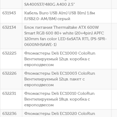
SA400S37/480G A400 2.5"
631943
Кабель Buro USB A(m) USB B(m) 1.8м
(USB2.0-AM/BM) серый
632134
Блок питания Thermaltake ATX 600W
Smart RGB 600 80+ white (20+4pin) APFC
120mm fan color LED 6xSATA RTL (PS-SPR-
0600NHSAWE-1)
632225
Фломастеры Deli EC10000 ColoRun
Вентилируемый 12цв. коробка с
европодвесом
632226
Фломастеры Deli EC10003 ColoRun
Вентилируемый 12цв. пакет с
европодвесом
632231
Фломастеры Deli EC10010 ColoRun
Вентилируемый 18цв. коробка с
европодвесом
632236
Фломастеры Deli EC10020 ColoRun