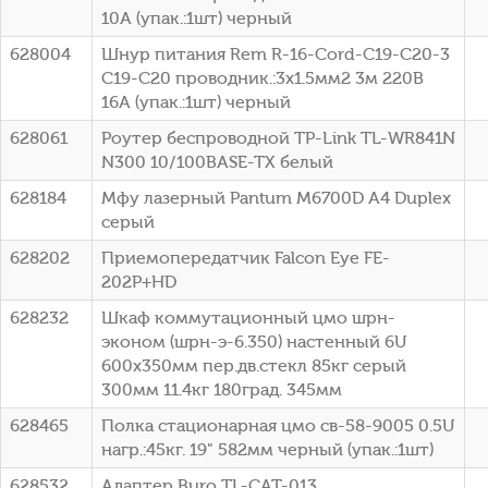
10А (упак.:1шт) черный
628004
Шнур питания Rem R-16-Cord-C19-C20-3
C19-C20 проводник.:3x1.5мм2 3м 220В
16А (упак.:1шт) черный
628061
Роутер беспроводной TP-Link TL-WR841N
N300 10/100BASE-TX белый
628184
Мфу лазерный Pantum M6700D A4 Duplex
серый
628202
Приемопередатчик Falcon Eye FE-
202P+HD
628232
Шкаф коммутационный цмо шрн-
эконом (шрн-э-6.350) настенный 6U
600x350мм пер.дв.стекл 85кг серый
300мм 11.4кг 180град. 345мм
628465
Полка стационарная цмо св-58-9005 0.5U
нагр.:45кг. 19" 582мм черный (упак.:1шт)
628532
Адаптер Buro TL-CAT-013