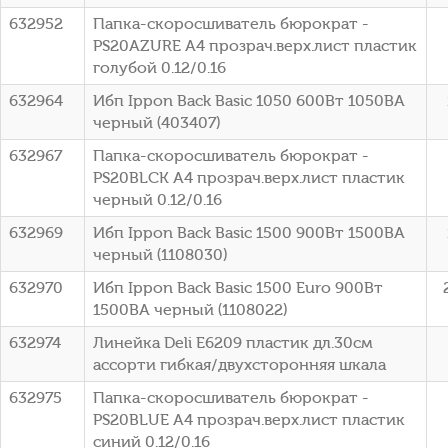
632952
Папка-скоросшиватель бюрократ -
PS20AZURE A4 прозрач.верх.лист пластик
голубой 0.12/0.16
632964
Ибп Ippon Back Basic 1050 600Вт 1050ВА
черный (403407)
632967
Папка-скоросшиватель бюрократ -
PS20BLCK A4 прозрач.верх.лист пластик
черный 0.12/0.16
632969
Ибп Ippon Back Basic 1500 900Вт 1500ВА
черный (1108030)
632970
Ибп Ippon Back Basic 1500 Euro 900Вт
1500ВА черный (1108022)
632974
Линейка Deli E6209 пластик дл.30см
ассорти гибкая/двухсторонняя шкала
632975
Папка-скоросшиватель бюрократ -
PS20BLUE A4 прозрач.верх.лист пластик
синий 0.12/0.16