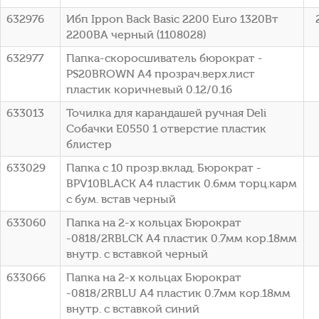
632976
Ибп Ippon Back Basic 2200 Euro 1320Вт
2200ВА черный (1108028)
632977
Папка-скоросшиватель бюрократ -
PS20BROWN A4 прозрач.верх.лист
пластик коричневый 0.12/0.16
633013
Точилка для карандашей ручная Deli
Собачки E0550 1 отверстие пластик
блистер
633029
Папка с 10 прозр.вклад. Бюрократ -
BPV10BLACK A4 пластик 0.6мм торц.карм
с бум. встав черный
633060
Папка на 2-х кольцах Бюрократ
-0818/2RBLCK A4 пластик 0.7мм кор.18мм
внутр. с вставкой черный
633066
Папка на 2-х кольцах Бюрократ
-0818/2RBLU A4 пластик 0.7мм кор.18мм
внутр. с вставкой синий