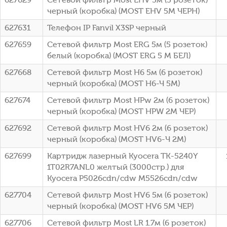
черный (коробка) (MOST EHV 5M ЧЕРН)
627631
Телефон IP Fanvil X3SP черный
627659
Сетевой фильтр Most ERG 5м (5 розеток)
белый (коробка) (MOST ERG 5 M БЕЛ)
627668
Сетевой фильтр Most H6 5м (6 розеток)
черный (коробка) (МОSТ Н6-Ч 5М)
627674
Сетевой фильтр Most HPw 2м (6 розеток)
черный (коробка) (MOST HPW 2М ЧЕР)
627692
Сетевой фильтр Most HV6 2м (6 розеток)
черный (коробка) (МОSТ НV6-Ч 2М)
627699
Картридж лазерный Kyocera TK-5240Y
1T02R7ANL0 желтый (3000стр.) для
Kyocera P5026cdn/cdw M5526cdn/cdw
627704
Сетевой фильтр Most HV6 5м (6 розеток)
черный (коробка) (MOST HV6 5М ЧЕР)
627706
Сетевой фильтр Most LR 1.7м (6 розеток)