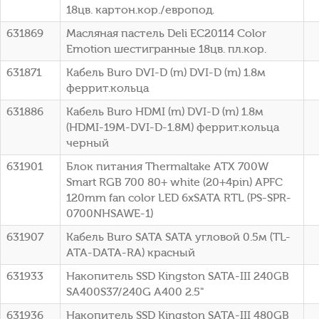
18цв. картон.кор./европод.
631869
Масляная пастель Deli EC20114 Color
Emotion шестигранные 18цв. пл.кор.
631871
Кабель Buro DVI-D (m) DVI-D (m) 1.8м
феррит.кольца
631886
Кабель Buro HDMI (m) DVI-D (m) 1.8м
(HDMI-19M-DVI-D-1.8M) феррит.кольца
черный
631901
Блок питания Thermaltake ATX 700W
Smart RGB 700 80+ white (20+4pin) APFC
120mm fan color LED 6xSATA RTL (PS-SPR-
0700NHSAWE-1)
631907
Кабель Buro SATA SATA угловой 0.5м (TL-
ATA-DATA-RA) красный
631933
Накопитель SSD Kingston SATA-III 240GB
SA400S37/240G A400 2.5"
631936
Накопитель SSD Kingston SATA-III 480GB