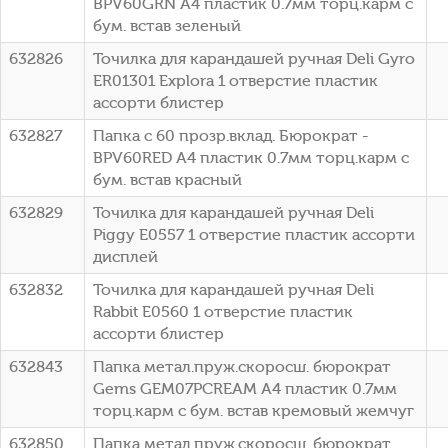
BPV60GRN A4 пластик 0.7мм торц.карм с
бум. встав зеленый
632826
Точилка для карандашей ручная Deli Gyro
ER01301 Explora 1 отверстие пластик
ассорти блистер
632827
Папка с 60 прозр.вклад. Бюрократ -
BPV60RED A4 пластик 0.7мм торц.карм с
бум. встав красный
632829
Точилка для карандашей ручная Deli
Piggy E0557 1 отверстие пластик ассорти
дисплей
632832
Точилка для карандашей ручная Deli
Rabbit E0560 1 отверстие пластик
ассорти блистер
632843
Папка метал.пруж.скоросш. бюрократ
Gems GEM07PCREAM A4 пластик 0.7мм
торц.карм с бум. встав кремовый жемчуг
632850
Папка метал.пруж.скоросш. бюрократ