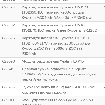
628578
Картридж лазерный Kyocera TK-1170
1T02S50NL0 черный (7200стр.) для
Kyocera M2040dn/M2540dn/M2640idw
628582
Картридж лазерный Kyocera TK-160
1T02LY0NLC черный для Kyocera FS-1120D
628625
Картридж лазерный Kyocera TK-3190
1T02T60NL1/C черный (25000стр.) для
Kyocera ECOSYS P3055dn, ECOSYS
P3060dn
628690
Модуль расширения Yealink EXP43
628741
Деловая сумка Piquadro Blue Square
CA2849B2/N с отделением для ноутбука
черный натур.кожа
628786
Сумка Piquadro Blue Square CA1816B2/MO
коричневый натур.кожа
629011
Блок управления Falcon Eye MC-VZ V5.1