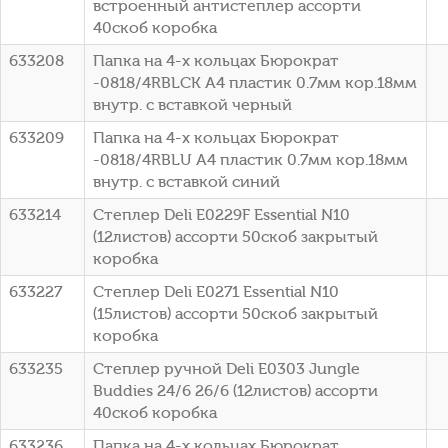
встроенный антистеплер ассорти
40скоб коробка
633208
Папка на 4-х кольцах Бюрократ
-0818/4RBLCK A4 пластик 0.7мм кор.18мм
внутр. с вставкой черный
633209
Папка на 4-х кольцах Бюрократ
-0818/4RBLU A4 пластик 0.7мм кор.18мм
внутр. с вставкой синий
633214
Степлер Deli E0229F Essential N10
(12листов) ассорти 50скоб закрытый
коробка
633227
Степлер Deli E0271 Essential N10
(15листов) ассорти 50скоб закрытый
коробка
633235
Степлер ручной Deli E0303 Jungle
Buddies 24/6 26/6 (12листов) ассорти
40скоб коробка
633236
Папка на 4-х кольцах Бюрократ