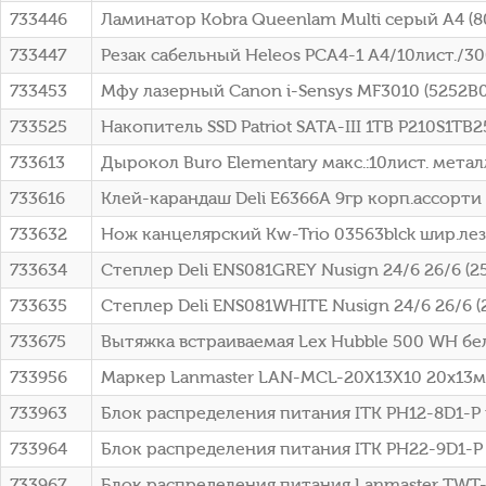
733446
Ламинатор Kobra Queenlam Multi серый A4 (8
733447
Резак сабельный Heleos РСA4-1 A4/10лист./
733453
Мфу лазерный Canon i-Sensys MF3010 (5252B
733525
Накопитель SSD Patriot SATA-III 1TB P210S1TB25
733613
Дырокол Buro Elementary макс.:10лист. метал
733616
Клей-карандаш Deli E6366A 9гр корп.ассорти
733632
Нож канцелярский Kw-Trio 03563blck шир.ле
733634
Степлер Deli ENS081GREY Nusign 24/6 26/6 (
733635
Степлер Deli ENS081WHITE Nusign 24/6 26/6 
733675
Вытяжка встраиваемая Lex Hubble 500 WH бе
733956
Маркер Lanmaster LAN-MCL-20X13X10 20x13мм
733963
Блок распределения питания ITK PH12-8D1-P 
733964
Блок распределения питания ITK PH22-9D1-P 
733967
Блок распределения питания Lanmaster TWT-