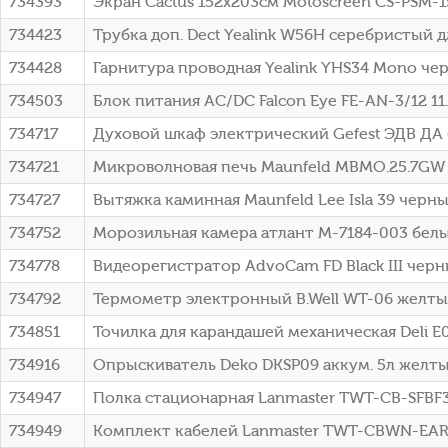
734393
Экран Cactus 152x203см Motoscreen CS-PSM-
734423
Трубка доп. Dect Yealink W56H серебристый
734428
Гарнитура проводная Yealink YHS34 Mono че
734503
Блок питания AC/DC Falcon Eye FE-AN-3/12 11
734717
Духовой шкаф электрический Gefest ЭДВ ДА
734721
Микроволновая печь Maunfeld MBMO.25.7GW 2
734727
Вытяжка каминная Maunfeld Lee Isla 39 черн
734752
Морозильная камера атлант M-7184-003 бел
734778
Видеорегистратор AdvoCam FD Black III черн
734792
Термометр электронный B.Well WT-06 желт
734851
Точилка для карандашей механическая Deli E
734916
Опрыскиватель Deko DKSP09 аккум. 5л желты
734947
Полка стационарная Lanmaster TWT-CB-SFBF300
734949
Комплект кабелей Lanmaster TWT-CBWN-EART