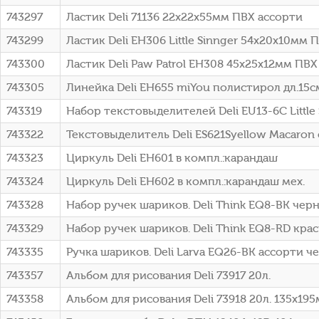
743297
Ластик Deli 71136 22х22х55мм ПВХ ассорти
743299
Ластик Deli EH306 Little Sinnger 54х20х10мм 
743300
Ластик Deli Paw Patrol EH308 45х25х12мм ПВ
743305
Линейка Deli EH655 miYou полистирол дл.15см
743319
Набор текстовыделителей Deli EU13-6C Little
743322
Текстовыделитель Deli ES621Syellow Macaro
743323
Циркуль Deli EH601 в компл.:карандаш
743324
Циркуль Deli EH602 в компл.:карандаш мех.
743328
Набор ручек шариков. Deli Think EQ8-BK черн.
743329
Набор ручек шариков. Deli Think EQ8-RD красн
743335
Ручка шариков. Deli Larva EQ26-BK ассорти че
743357
Альбом для рисования Deli 73917 20л.
743358
Альбом для рисования Deli 73918 20л. 135х19