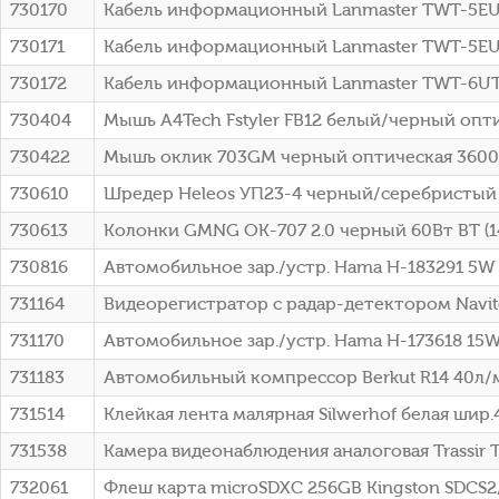
730170
Кабель информационный Lanmaster TWT-5EUT
730171
Кабель информационный Lanmaster TWT-5EU
730172
Кабель информационный Lanmaster TWT-6UT
730404
Мышь A4Tech Fstyler FB12 белый/черный оптич
730422
Мышь оклик 703GM черный оптическая 3600dp
730610
Шредер Heleos УП23-4 черный/серебристый (
730613
Колонки GMNG OK-707 2.0 черный 60Вт BT (1
730816
Автомобильное зар./устр. Hama H-183291 5W 1
731164
Видеорегистратор с радар-детектором Navit
731170
Автомобильное зар./устр. Hama H-173618 15W
731183
Автомобильный компрессор Berkut R14 40л/м
731514
Клейкая лента малярная Silwerhof белая шир
731538
Камера видеонаблюдения аналоговая Trassir T
732061
Флеш карта microSDXC 256GB Kingston SDCS2/2