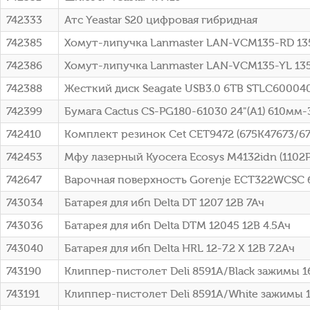
742333
Атс Yeastar S20 цифровая гибридная
742385
Хомут-липучка Lanmaster LAN-VCM135-RD 13
742386
Хомут-липучка Lanmaster LAN-VCM135-YL 13
742388
Жесткий диск Seagate USB3.0 6TB STLC60004
742399
Бумага Cactus CS-PG180-61030 24"(A1) 610мм
742410
Комплект резинок Cet CET9472 (675K47673/675
742453
Мфу лазерный Kyocera Ecosys M4132idn (1102
742647
Варочная поверхность Gorenje ECT322WCSC
743034
Батарея для ибп Delta DT 1207 12В 7Ач
743036
Батарея для ибп Delta DTM 12045 12В 4.5Ач
743040
Батарея для ибп Delta HRL 12-7.2 X 12В 7.2Ач
743190
Клиппер-пистолет Deli 8591A/Black зажимы 
743191
Клиппер-пистолет Deli 8591A/White зажимы 