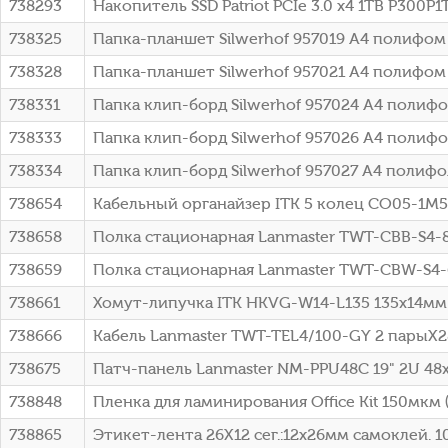
738293
Накопитель SSD Patriot PCIe 3.0 x4 1TB P300P
738325
Папка-планшет Silwerhof 957019 A4 полифо
738328
Папка-планшет Silwerhof 957021 A4 полифом
738331
Папка клип-борд Silwerhof 957024 A4 полиф
738333
Папка клип-борд Silwerhof 957026 A4 полиф
738334
Папка клип-борд Silwerhof 957027 A4 полифо
738654
Кабельный органайзер ITK 5 колец CO05-1M5
738658
Полка стационарная Lanmaster TWT-CBB-S4-8/6
738659
Полка стационарная Lanmaster TWT-CBW-S4-6/6
738661
Хомут-липучка ITK HKVG-W14-L135 135x14мм 
738666
Кабель Lanmaster TWT-TEL4/100-GY 2 парыX
738675
Патч-панель Lanmaster NM-PPU48C 19" 2U 48x
738848
Пленка для ламинирования Office Kit 150мкм 
738865
Этикет-лента 26Х12 сег.:12x26мм самоклей. 1