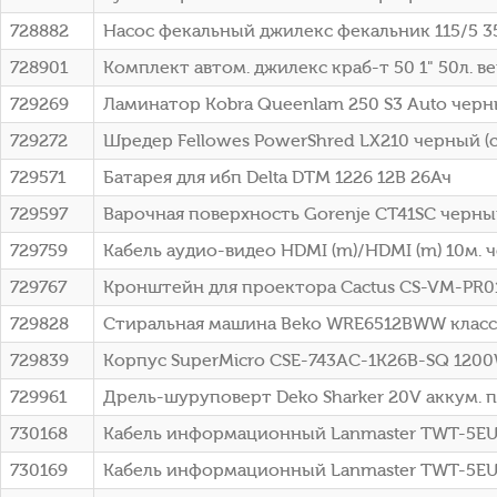
728882
Насос фекальный джилекс фекальник 115/5 3
728901
Комплект автом. джилекс краб-т 50 1" 50л. вер
729269
Ламинатор Kobra Queenlam 250 S3 Auto черны
729272
Шредер Fellowes PowerShred LX210 черный (се
729571
Батарея для ибп Delta DTM 1226 12В 26Ач
729597
Варочная поверхность Gorenje CT41SC черн
729759
Кабель аудио-видео HDMI (m)/HDMI (m) 10м. 
729767
Кронштейн для проектора Cactus CS-VM-PR0
729828
Стиральная машина Beko WRE6512BWW класс: A
729839
Корпус SuperMicro CSE-743AC-1K26B-SQ 120
729961
Дрель-шуруповерт Deko Sharker 20V аккум. 
730168
Кабель информационный Lanmaster TWT-5EU
730169
Кабель информационный Lanmaster TWT-5EUT