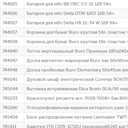
744925
Батарея для ибп BB HRC 5.5-12 12В 5Ач
744926
Батарея для ибп Delta DTM 1205 12В 5Ач
744927
Батарея для ибп Delta HR 12-34 W 12В 9Ач
744937
Корзина для бумаг Buro круглая 14л. пластик
744938
Корзина для бумаг Buro круглая 14л. пластик
744940
Лоток вертикальный Buro Премиум 285x240
744947
Доска магнитно-маркерная Buro лак 60x90см
744948
Доска пробковая Buro Elementary 60x45см а
745041
Духовой шкаф электрический Gorenje BO67
745044
Вытяжка встраиваемая Elica Boxin IX/A/90 н
745233
Краскопульт ресанта экп-700В 700Вт бак:800
745280
Углошлифовальная машина интерскол ушм-125
745408
Блок распределения питания Lanmaster TWT-P
745411
Адаптер ITK CS70-1C5EU проходнойRJ45 кат.5E