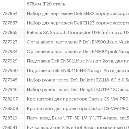
878мм IP20 сталь
727834
Набор для чертежей Deli EH22 корпус ассор
727837
Набор для чертежей Deli EH23 корпус ассор
727865
Кабель 2A Smooth Connector USB (m)-micro U
727923
Органайзер настольный Deli ENS001blue Nusi
727924
Органайзер настольный Deli ENS001pink Nus
727929
Подставка Deli ENS011blue Nusign 2отд. дл
727930
Подставка Deli ENS011PINK Nusign 2отд. дл
727945
Набор ручек гелев. Deli Delight EG118-6C d 0.5
727946
Набор ручек гелев. Deli Delight EG119-12C ассо
728207
Кронштейн для проектора Cactus CS-VM-PR0
728208
Кронштейн для проектора Cactus CS-VM-PR0
728319
Патч-корд Buro UTP-5E-1M-Y UTP 4 пары cat.
728541
Ручка шариков. Silwerhof Basic прозрачный d