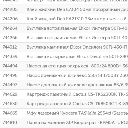
744205
Клей жидкий Deli E7304 50мл прозрачный дис
744206
Клей жидкий Deli EA21310 35мл корп.желтый 
744264
Вытяжка встраиваемая Elikor Интегра 50П-40
744266
Вытяжка встраиваемая Elikor Интегра 50П-40
744312
Вытяжка каминная Elikor Эпсилон 50П-430-П3
744339
Вытяжка козырьковая Elikor Davoline 50П-29
744494
Насосная станция вихрь асв- 800/24 800Вт 360
744496
Насос дренажный джилекс 550/14 1700Вт 330
744497
Насос дренажный джилекс дренажник 85/6 35
744629
Картридж лазерный Cactus CS-TK5230BK TK-5
744630
Картридж лазерный Cactus CS-TK8505C TK-850
744665
Мфу лазерный Kyocera TASKalfa 2554ci (Базо
744810
Папка на молнии ZIP Бюрократ -BPM5ATURG