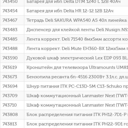
743450
Батарея для ибп Delta DTM 1240 L 12В 40Ач
743454
Батарея для ибп Delta HR 12-12 12В 12Ач
743467
Тетрадь Deli SAKURA WPA540 A5 40л линейка
743483
Диспенсер для клейкой ленты Deli Nusign NS
743485
Лента коррект. Deli 71540 8мх5мм ассорти к
743488
Лента коррект. Deli Mute EH360-BX 12мx5мм
743590
Духовой шкаф электрический Lex EDP 093 B
743619
Кронштейн для телевизора Ultramounts UM81
743673
Бензопила ресанта бп-4516 2300Вт 3.1л.с. дл.ш
743694
Шнур питания ITK PC-C13D-5M C13-Schuko про
743709
Шкаф коммутационный Lanmaster Next (TWT-C
743710
Шкаф коммутационный Lanmaster Next (TWT-
743808
Блок распределения питания ITK PH12-7D1-P 
743813
Блок распределения питания ITK PH22-9D1 го