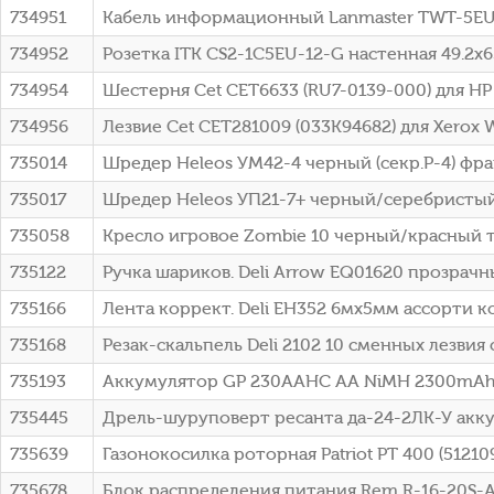
734951
Кабель информационный Lanmaster TWT-5EU
734952
Розетка ITK CS2-1C5EU-12-G настенная 49.2x
734954
Шестерня Cet CET6633 (RU7-0139-000) для HP
734956
Лезвие Cet CET281009 (033K94682) для Xerox 
735014
Шредер Heleos УМ42-4 черный (секр.P-4) фра
735017
Шредер Heleos УП21-7+ черный/серебристый (
735058
Кресло игровое Zombie 10 черный/красный тк
735122
Ручка шариков. Deli Arrow EQ01620 прозрачн
735166
Лента коррект. Deli EH352 6мх5мм ассорти 
735168
Резак-скальпель Deli 2102 10 сменных лезвия 
735193
Аккумулятор GP 230AAHC AA NiMH 2300mAh 
735445
Дрель-шуруповерт ресанта да-24-2ЛК-У аккум
735639
Газонокосилка роторная Patriot PT 400 (51210
735678
Блок распределения питания Rem R-16-20S-A