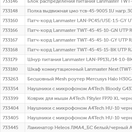
733146
Блок распределения питания Lanmaster TWT-
733148
Полка выдвижная цмо тсв-45-9005 1U нагр.:30к
733160
Патч-корд Lanmaster LAN-PC45/U5E-1.5-GY UTP 
733166
Патч-корд Lanmaster TWT-45-45-10-GN UTP RJ-
733167
Патч-корд Lanmaster TWT-45-45-10-GY UTP RJ-
733168
Патч-корд Lanmaster TWT-45-45-15-BK UTP RJ-
733179
Шнур питания Lanmaster LAN-PP13L/14-1.0-B
733180
Шкаф коммутационный Lanmaster Next (TWT-
733263
Бесшовный Mesh роутер Mercusys Halo H30G 
733354
Наушники с микрофоном A4Tech Bloody G437
733399
Коврик для мыши A4Tech FStyler FP70 XL чер
733404
Наушники с микрофоном A4Tech HU-10 черны
733405
Наушники с микрофоном A4Tech HU-10 черн
733445
Ламинатор Heleos ЛМA4_БС белый/черный A4 