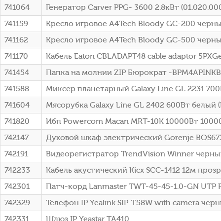
741064
Генератор Carver PPG- 3600 2.8кВт (01.020.00
741159
Кресло игровое A4Tech Bloody GC-200 черны
741162
Кресло игровое A4Tech Bloody GC-500 черны
741170
Кабель Eaton CBLADAPT48 cable adaptor 5PXG
741454
Папка на молнии ZIP Бюрократ -BPM4APINKB
741588
Миксер планетарный Galaxy Line GL 2231 70
741604
Мясорубка Galaxy Line GL 2402 600Вт белый 
741820
Ибп Powercom Macan MRT-10K 10000Вт 10000
742147
Духовой шкаф электрический Gorenje BOS67
742191
Видеорегистратор TrendVision Winner черный
742233
Кабель акустический Kicx SCC-1412 12м проз
742301
Патч-корд Lanmaster TWT-45-45-1.0-GN UTP RJ
742329
Телефон IP Yealink SIP-T58W with camera чер
742331
Шлюз IP Yeastar TA410