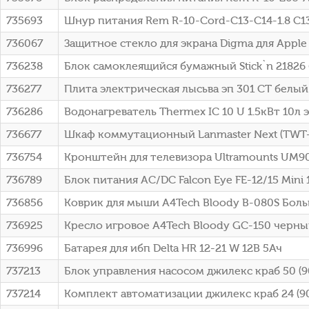
735693
Шнур питания Rem R-10-Cord-C13-C14-1.8 C13
736067
Защитное стекло для экрана Digma для Apple 
736238
Блок самоклеящийся бумажный Stick`n 21826 
736277
Плита электрическая лысьва эп 301 СТ белый
736286
Водонагреватель Thermex IC 10 U 1.5кВт 10л
736677
Шкаф коммутационный Lanmaster Next (TWT-
736754
Кронштейн для телевизора Ultramounts UM9
736789
Блок питания AC/DC Falcon Eye FE-12/15 Mini 
736856
Коврик для мыши A4Tech Bloody B-080S Бо
736925
Кресло игровое A4Tech Bloody GC-150 черный
736996
Батарея для ибп Delta HR 12-21 W 12В 5Ач
737213
Блок управления насосом джилекс краб 50 (9
737214
Комплект автоматизации джилекс краб 24 (9