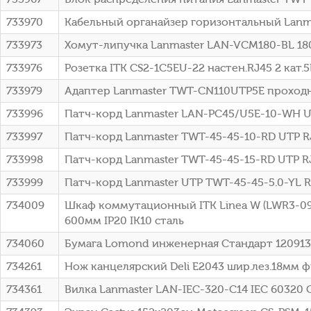
733970
Кабельный органайзер горизонтальный Lanm
733973
Хомут-липучка Lanmaster LAN-VCM180-BL 18
733976
Розетка ITK CS2-1C5EU-22 настен.RJ45 2 кат.5E
733979
Адаптер Lanmaster TWT-CN110UTP5E проходн. 
733996
Патч-корд Lanmaster LAN-PC45/U5E-10-WH UTP 
733997
Патч-корд Lanmaster TWT-45-45-10-RD UTP RJ-
733998
Патч-корд Lanmaster TWT-45-45-15-RD UTP RJ-
733999
Патч-корд Lanmaster UTP TWT-45-45-5.0-YL RJ
734009
Шкаф коммутационный ITK Linea W (LWR3-09U
600мм IP20 IK10 сталь
734060
Бумага Lomond инженерная Стандарт 1209132
734261
Нож канцелярский Deli E2043 шир.лез.18мм 
734361
Вилка Lanmaster LAN-IEC-320-C14 IEC 60320 C