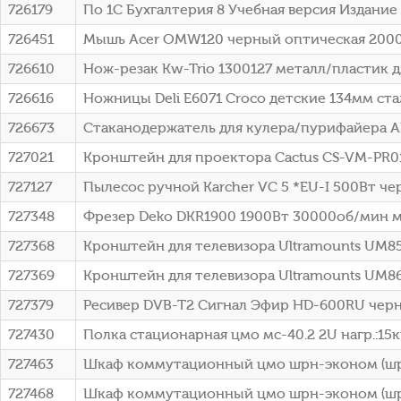
726179
По 1С Бухгалтерия 8 Учебная версия Издание 8
726451
Мышь Acer OMW120 черный оптическая 2000d
726610
Нож-резак Kw-Trio 1300127 металл/пластик 
726616
Ножницы Deli E6071 Croco детские 134мм ста
726673
Стаканодержатель для кулера/пурифайера AE
727021
Кронштейн для проектора Cactus CS-VM-PR0
727127
Пылесос ручной Karcher VC 5 *EU-I 500Вт че
727348
Фрезер Deko DKR1900 1900Вт 30000об/мин ма
727368
Кронштейн для телевизора Ultramounts UM85
727369
Кронштейн для телевизора Ultramounts UM86
727379
Ресивер DVB-T2 Сигнал Эфир HD-600RU черн
727430
Полка стационарная цмо мс-40.2 2U нагр.:15кг
727463
Шкаф коммутационный цмо шрн-эконом (шрн-э
727468
Шкаф коммутационный цмо шрн-эконом (шрн-э