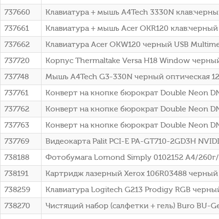
737660
Клавиатура + мышь A4Tech 3330N клав:черны
737661
Клавиатура + мышь Acer OKR120 клав:черный
737662
Клавиатура Acer OKW120 черный USB Multimed
737720
Корпус Thermaltake Versa H18 Window черны
737748
Мышь A4Tech G3-330N черный оптическая 120
737761
Конверт на кнопке бюрократ Double Neon DN
737762
Конверт на кнопке бюрократ Double Neon D
737763
Конверт на кнопке бюрократ Double Neon DN
737769
Видеокарта Palit PCI-E PA-GT710-2GD3H NVI
738188
Фотобумага Lomond Simply 0102152 A4/260г/
738191
Картридж лазерный Xerox 106R03488 черный (
738259
Клавиатура Logitech G213 Prodigy RGB черный
738270
Чистящий набор (салфетки + гель) Buro BU-G