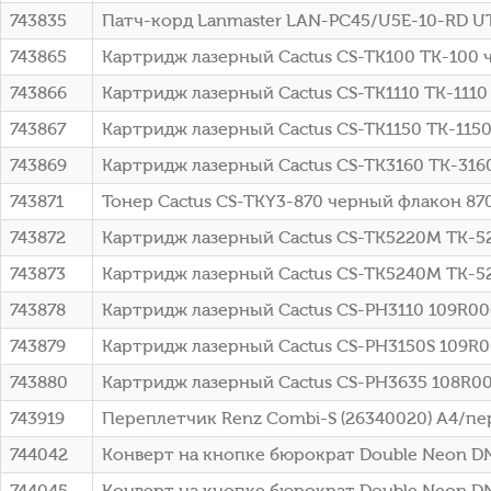
743835
Патч-корд Lanmaster LAN-PC45/U5E-10-RD UTP 
743865
Картридж лазерный Cactus CS-TK100 TK-100 ч
743866
Картридж лазерный Cactus CS-TK1110 TK-1110
743867
Картридж лазерный Cactus CS-TK1150 TK-115
743869
Картридж лазерный Cactus CS-TK3160 TK-316
743871
Тонер Cactus CS-TKY3-870 черный флакон 870
743872
Картридж лазерный Cactus CS-TK5220M TK-5
743873
Картридж лазерный Cactus CS-TK5240M TK-5
743878
Картридж лазерный Cactus CS-PH3110 109R0063
743879
Картридж лазерный Cactus CS-PH3150S 109R00
743880
Картридж лазерный Cactus CS-PH3635 108R007
743919
Переплетчик Renz Combi-S (26340020) A4/пер
744042
Конверт на кнопке бюрократ Double Neon DN
744045
Конверт на кнопке бюрократ Double Neon D