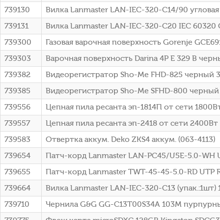
739130
Вилка Lanmaster LAN-IEC-320-C14/90 угловая
739131
Вилка Lanmaster LAN-IEC-320-C20 IEC 60320 
739300
Газовая варочная поверхность Gorenje GCE6
739303
Варочная поверхность Darina 4P E 329 B чер
739382
Видеорегистратор Sho-Me FHD-825 черный 3M
739385
Видеорегистратор Sho-Me SFHD-800 черный 3
739556
Цепная пила ресанта эп-1814П от сети 1800Вт 
739557
Цепная пила ресанта эп-2418 от сети 2400Вт д
739583
Отвертка аккум. Deko ZKS4 аккум. (063-4113)
739654
Патч-корд Lanmaster LAN-PC45/U5E-5.0-WH UTP
739655
Патч-корд Lanmaster TWT-45-45-5.0-RD UTP RJ
739664
Вилка Lanmaster LAN-IEC-320-C13 (упак.:1шт)
739710
Чернила G&G GG-C13T00S34A 103M пурпурный 70