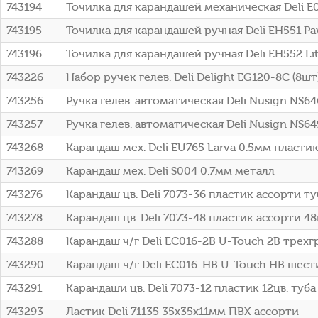
743194
Точилка для карандашей механическая Deli E0
743195
Точилка для карандашей ручная Deli EH551 Pa
743196
Точилка для карандашей ручная Deli EH552 Lit
743226
Набор ручек гелев. Deli Delight EG120-8C (8шт)
743256
Ручка гелев. автоматическая Deli Nusign NS64
743257
Ручка гелев. автоматическая Deli Nusign NS64
743268
Карандаш мех. Deli EU765 Larva 0.5мм пласти
743269
Карандаш мех. Deli S004 0.7мм металл
743276
Карандаш цв. Deli 7073-36 пластик ассорти ту
743278
Карандаш цв. Deli 7073-48 пластик ассорти 48ц
743288
Карандаш ч/г Deli EC016-2B U-Touch 2B трехгр
743290
Карандаш ч/г Deli EC016-HB U-Touch HB шести
743291
Карандаши цв. Deli 7073-12 пластик 12цв. туба
743293
Ластик Deli 71135 35х35х11мм ПВХ ассорти