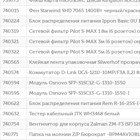
739775
Флеш карта microSDXC 128GB Kingston SDCG3/
740015
Фен Starwind SHD 7065 1400Вт черный/крас
740224
Блок распределения питания Ippon Basic 0U 
740319
Сетевой фильтр Pilot S-MAX 1.8м (6 розеток) с
740321
Сетевой фильтр Pilot S-MAX 3м (6 розеток) се
740322
Сетевой фильтр Pilot S-MAX 5м (6 розеток) се
740565
Клейкая лента упаковочная Silwerhof прозр
740574
Коммутатор D-Link DGS-1210-10MP/F3A (L2) 8
740594
Модуль Osnovo SFP-S1SC12-G-1310-1550
740595
Модуль Osnovo SFP-S1SC13-G-1310-1550-I
740622
Блок распределения питания Rem R-16-25S-I-
740632
Тестер кабельный ITK WH3468 белый
740754
Вентилятор для корпуса Zalman ZM-F3 (SF) 12
740771
Папка на молнии ZIP Бюрократ -BPM4AVIOB