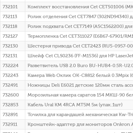
732101
Комплект восстановления Cet CET501006 (MK41
732113
Ролик отделения Cet CET7847 (302ND94340) дл
732118
Ролик подхвата Cet CET7149 (A5C1562200) для
732127
Термопленка Cet CET311027 (E6B67-67901/RM
732130
Шестерня привода Cet CET2423 (RU5-0957-00
732131
Шлейф Cet CLS0236 (FF-M1536) для HP LaserJe
732224
Разветвитель USB 2.0 Buro BU-HUB4-0.5R-U2.
732243
Камера Web Оклик OK-C8812 белый 0.3Mpix (
732491
Ножницы Deli E6021 детские 120мм сталь асс
732600
Морозильная камера саратов 154 МКШ-90 бе
732853
Кабель Ural КМ 4RCA МТ5М 5м (упак.:1шт)
732891
Точилка для карандашей механическая Kw-Tri
732911
Кронштейн-адаптер для мониторов Onkron A