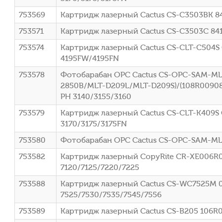
753569
Картридж лазерный Cactus CS-C3503BK 84
753571
Картридж лазерный Cactus CS-C3503C 8418
753574
Картридж лазерный Cactus CS-CLT-C504S 
4195FW/4195FN
753578
Фотобарабан OPC Cactus CS-OPC-SAM-ML
2850B/MLT-D209L/MLT-D209S)/(108R00908
PH 3140/3155/3160
753579
Картридж лазерный Cactus CS-CLT-K409S 
3170/3175/3175FN
753580
Фотобарабан OPC Cactus CS-OPC-SAM-ML3
753582
Картридж лазерный CopyRite CR-XE006R0
7120/7125/7220/7225
753588
Картридж лазерный Cactus CS-WC7525M 00
7525/7530/7535/7545/7556
753589
Картридж лазерный Cactus CS-B205 106R04