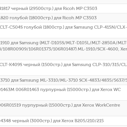
1817 черный (29500стр.) для Ricoh MP C3503
20 голубой (18000стр.) для Ricoh MP C3503
CLT-C504S голубой (1800стр.) для Samsung CLP-415N/CLX
1910 для Samsung (MLT-D105S/MLT-D105L/MLT-2850A/MLT
/108R00909/106R01373/106R01487) ML-1910/SCX-4600, Xe
CLT-K409S черный (1500стр.) для Samsung CLP-310/315/CL
710 для Samsung ML-3310/ML-3710 SCX-4833/4835/5637/
1463M 006R01463 пурпурный (15000стр.) для Xerox WC
6R01519 пурпурный (15000стр.) для Xerox WorkCentre
348 черный (3000стр.) для Xerox B205/210/215