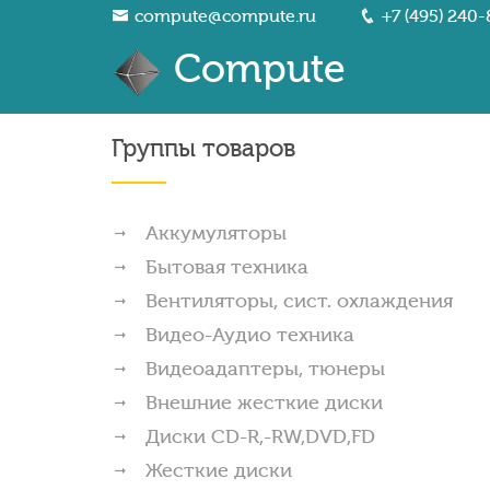
compute@compute.ru
+7 (495) 240-
Compute
Группы товаров
Аккумуляторы
Бытовая техника
Вентиляторы, сист. охлаждения
Видео-Аудио техника
Видеоадаптеры, тюнеры
Внешние жесткие диски
Диски CD-R,-RW,DVD,FD
Жесткие диски