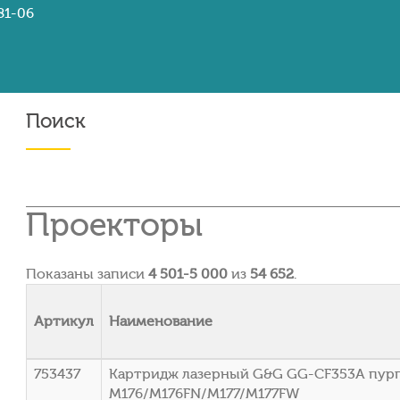
81-06
Поиск
Проекторы
Показаны записи
4 501-5 000
из
54 652
.
Артикул
Наименование
753437
Картридж лазерный G&G GG-CF353A пурпу
M176/M176FN/M177/M177FW