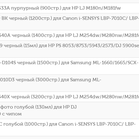
33A пурпурный (900стр.) для HP LJ M180n/M181fw
BK черный (1200стр.) для Canon i-SENSYS LBP-7010C/ LBP
540A черный (1400стр.) для HP LJ M254dw/M280nw/M281f
черный (15мл) для HP PS 8053/8753/5943/2573/DJ 5900se
-D104S черный (1500стр.) для Samsung ML-1660/1665/SCX-
010D3 черный (3000стр.) для Samsung ML-
540X черный (3200стр.) для HP LJ M254dw/M280nw/M281f
фото голубой (130мл) для HP DJ
0 с чипом
 голубой (1000стр.) для Canon i-SENSYS LBP-7010C/ LBP-