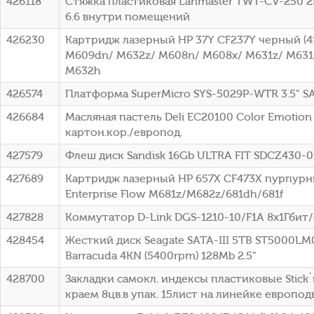
426118
Стяжка пластиковая Lanmaster TWT-CV-250 2
6.6 внутри помещений
426230
Картридж лазерный HP 37Y CF237Y черный (41
M609dn/ M632z/ M608n/ M608x/ M631z/ M631
M632h
426574
Платформа SuperMicro SYS-5029P-WTR 3.5" S
426684
Масляная пастель Deli EC20100 Color Emotio
картон.кор./европод.
427579
Флеш диск Sandisk 16Gb ULTRA FIT SDCZ430-
427689
Картридж лазерный HP 657X CF473X пурпурный
Enterprise Flow M681z/M682z/681dh/681f
427828
Коммутатор D-Link DGS-1210-10/F1A 8x1Гбит
428454
Жесткий диск Seagate SATA-III 5TB ST5000L
Barracuda 4KN (5400rpm) 128Mb 2.5"
428700
Закладки самокл. индексы пластиковые Stick
краем 8цв.в упак. 15лист на линейке европод