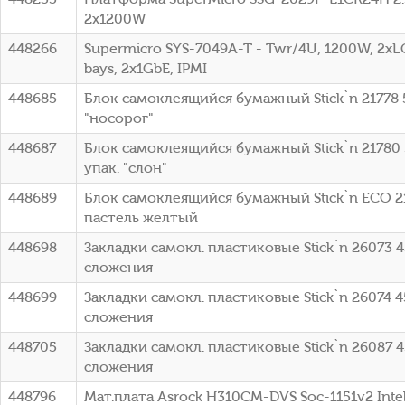
2x1200W
448266
Supermicro SYS-7049A-T - Twr/4U, 1200W, 2xLG
bays, 2x1GbE, IPMI
448685
Блок самоклеящийся бумажный Stick`n 21778 5
"носорог"
448687
Блок самоклеящийся бумажный Stick`n 21780 
упак. "слон"
448689
Блок самоклеящийся бумажный Stick`n ECO 2
пастель желтый
448698
Закладки самокл. пластиковые Stick`n 26073 4
сложения
448699
Закладки самокл. пластиковые Stick`n 26074 4
сложения
448705
Закладки самокл. пластиковые Stick`n 26087 4
сложения
448796
Мат.плата Asrock H310CM-DVS Soc-1151v2 Int