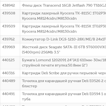
438942
Флеш диск Transcend 16GB Jetflash 790 TS16
439508
Картридж лазерный Kyocera TK-8115C 1T02P3C
Kyocera M8124cidn/M8130cidn
439509
Картридж лазерный Kyocera TK-8115K 1T02P30
Kyocera M8124cidn/M8130cidn
439762
Коммутатор D-Link DGS-1210-28X/ME/B 24x1Г
439969
Жесткий диск Seagate SATA-III 6TB ST6000VX0
(5400rpm) 256Mb 3.5"
440125
Бумага Lomond 1202091 24"(A1) 610мм-30м/1
струйной печати втулка:50.8мм (2")
440316
Картридж Deli Scribe для ручки перьевой чер
440489
Точилка для карандашей ручная Deli E0526 2
блистер
440491
Точилка для карандашей ручная Deli E0594 1
туба