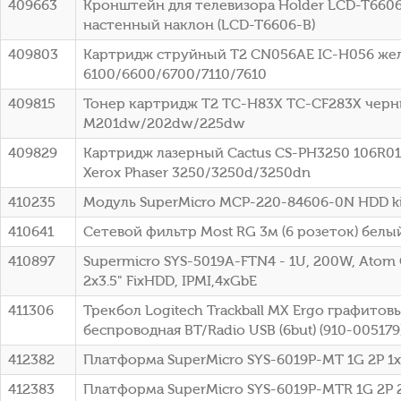
409663
Кронштейн для телевизора Holder LCD-T6606
настенный наклон (LCD-T6606-B)
409803
Картридж струйный T2 CN056AE IC-H056 жел
6100/6600/6700/7110/7610
409815
Тонер картридж T2 TC-H83X TC-CF283X черный
M201dw/202dw/225dw
409829
Картридж лазерный Cactus CS-PH3250 106R013
Xerox Phaser 3250/3250d/3250dn
410235
Модуль SuperMicro MCP-220-84606-0N HDD ki
410641
Сетевой фильтр Most RG 3м (6 розеток) белый
410897
Supermicro SYS-5019A-FTN4 - 1U, 200W, Atom
2x3.5" FixHDD, IPMI,4xGbE
411306
Трекбол Logitech Trackball MX Ergo графитов
беспроводная BT/Radio USB (6but) (910-005179
412382
Платформа SuperMicro SYS-6019P-MT 1G 2P 
412383
Платформа SuperMicro SYS-6019P-MTR 1G 2P