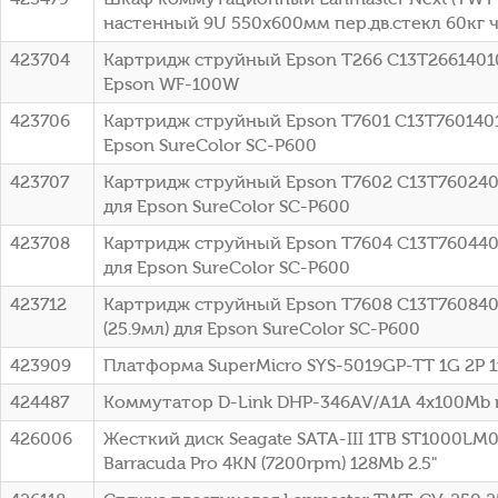
настенный 9U 550x600мм пер.дв.стекл 60кг 
423704
Картридж струйный Epson T266 C13T26614010 
Epson WF-100W
423706
Картридж струйный Epson T7601 C13T7601401
Epson SureColor SC-P600
423707
Картридж струйный Epson T7602 C13T76024010
для Epson SureColor SC-P600
423708
Картридж струйный Epson T7604 C13T76044010
для Epson SureColor SC-P600
423712
Картридж струйный Epson T7608 C13T7608401
(25.9мл) для Epson SureColor SC-P600
423909
Платформа SuperMicro SYS-5019GP-TT 1G 2P 
424487
Коммутатор D-Link DHP-346AV/A1A 4x100Mb
426006
Жесткий диск Seagate SATA-III 1TB ST1000LM
Barracuda Pro 4KN (7200rpm) 128Mb 2.5"