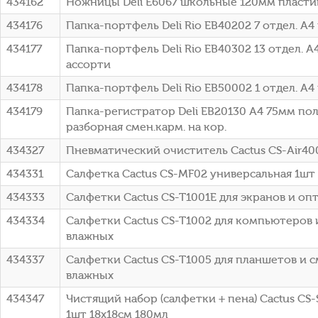
434162
Ножницы Deli E6067 школьные 120мм пласти
434176
Папка-портфель Deli Rio EB40202 7 отдел. A
434177
Папка-портфель Deli Rio EB40302 13 отдел. 
ассорти
434178
Папка-портфель Deli Rio EB50002 1 отдел. A
434179
Папка-регистратор Deli EB20130 A4 75мм п
разборная смен.карм. на кор.
434327
Пневматический очиститель Cactus CS-Air40
434331
Салфетка Cactus CS-MF02 универсальная 1шт
434333
Салфетки Cactus CS-T1001E для экранов и оп
434334
Салфетки Cactus CS-T1002 для компьютеров 
влажных
434337
Салфетки Cactus CS-T1005 для планшетов и 
влажных
434347
Чистящий набор (салфетки + пена) Cactus CS
1шт 18x18см 180мл