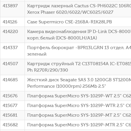
413897
Картридж лазерный Cactus CS-PH6022C 106R02
Xerox Phaser 6020/6022/WC6025/6027
414126
Case Supermicro CSE-216BA-R1K28LPB
414220
Камера видеонаблюдения IP D-Link DCS-8000LH
корп.:белый (DCS-8000LH/A1A)
414337
Портфель бюрократ -BPR13LGRN 13 отдел. A4
зеленый
414507
Картридж струйный T2 C13T08154A IC-ET0815
Ph R270R/290/390
414685
Жесткий диск Seagate SAS 3.0 1200GB ST1200M
Performance (10000rpm) 256Mb 2.5"
415676
Платформа SuperMicro SYS-1029P-WT 2.5" C62
415677
Платформа SuperMicro SYS-1029P-WTR 2.5" C6
415681
Платформа SuperMicro SYS-1029P-MT 2.5" C62
415682
Платформа SuperMicro SYS-1029P-MTR 2.5" C