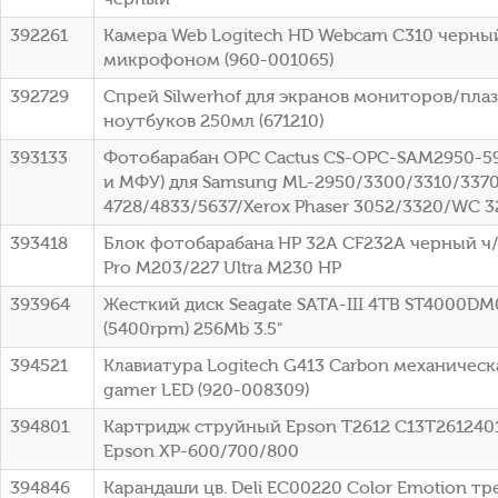
392261
Камера Web Logitech HD Webcam C310 черный 
микрофоном (960-001065)
392729
Спрей Silwerhof для экранов мониторов/пл
ноутбуков 250мл (671210)
393133
Фотобарабан OPC Cactus CS-OPC-SAM2950-5
и МФУ) для Samsung ML-2950/3300/3310/3370
4728/4833/5637/Xerox Phaser 3052/3320/WC 3
393418
Блок фотобарабана HP 32A CF232A черный ч/б
Pro M203/227 Ultra M230 HP
393964
Жесткий диск Seagate SATA-III 4TB ST4000DM
(5400rpm) 256Mb 3.5"
394521
Клавиатура Logitech G413 Carbon механическ
gamer LED (920-008309)
394801
Картридж струйный Epson T2612 C13T26124012 
Epson XP-600/700/800
394846
Карандаши цв. Deli EC00220 Color Emotion тр