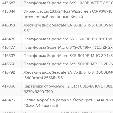
415683
Платформа SuperMicro SYS-1029P-WTRT 2.5" 
415844
Экран Cactus 183x244см Wallscreen CS-PSW-18
потолочный рулонный белый
416091
Жесткий диск Seagate SATA-III 6Tb ST6000VN
3.5"
416476
Платформа SuperMicro SSG-6029P-E1CR16T x1
416477
Платформа SuperMicro SYS-7049P-TR 1G 2P 2
416537
Платформа SuperMicro SYS-5019P-M 1G 2P 1x
416538
Платформа SuperMicro SYS-5019P-MR 1G 2P 
416792
Жесткий диск Seagate SATA-III 3Tb ST3000DM
(5400rpm) 256Mb 3.5"
417036
Картридж струйный T2 C13T08134A IC-ET0813
R270/R290/390
418473
Папка-короб на резинке бюрократ -BA40/07
40мм A4 красный