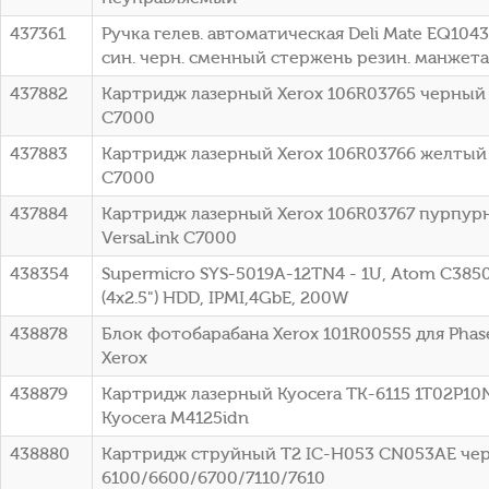
437361
Ручка гелев. автоматическая Deli Mate EQ10
син. черн. сменный стержень резин. манжета
437882
Картридж лазерный Xerox 106R03765 черный (1
C7000
437883
Картридж лазерный Xerox 106R03766 желтый (1
C7000
437884
Картридж лазерный Xerox 106R03767 пурпурны
VersaLink C7000
438354
Supermicro SYS-5019A-12TN4 - 1U, Atom C385
(4x2.5") HDD, IPMI,4GbE, 200W
438878
Блок фотобарабана Xerox 101R00555 для Phas
Xerox
438879
Картридж лазерный Kyocera TK-6115 1T02P10N
Kyocera M4125idn
438880
Картридж струйный T2 IC-H053 CN053AE чер
6100/6600/6700/7110/7610