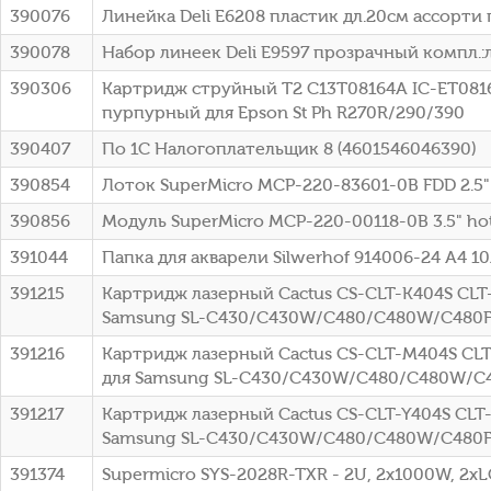
390076
Линейка Deli E6208 пластик дл.20см ассорти
390078
Набор линеек Deli E9597 прозрачный компл.:л
390306
Картридж струйный T2 C13T08164A IC-ET0816
пурпурный для Epson St Ph R270R/290/390
390407
По 1С Налогоплательщик 8 (4601546046390)
390854
Лоток SuperMicro MCP-220-83601-0B FDD 2.5
390856
Модуль SuperMicro MCP-220-00118-0B 3.5" hot
391044
Папка для акварели Silwerhof 914006-24 A4 10
391215
Картридж лазерный Cactus CS-CLT-K404S CLT-
Samsung SL-C430/C430W/C480/C480W/C480
391216
Картридж лазерный Cactus CS-CLT-M404S CLT
для Samsung SL-C430/C430W/C480/C480W/C
391217
Картридж лазерный Cactus CS-CLT-Y404S CLT-
Samsung SL-C430/C430W/C480/C480W/C480
391374
Supermicro SYS-2028R-TXR - 2U, 2x1000W, 2xL