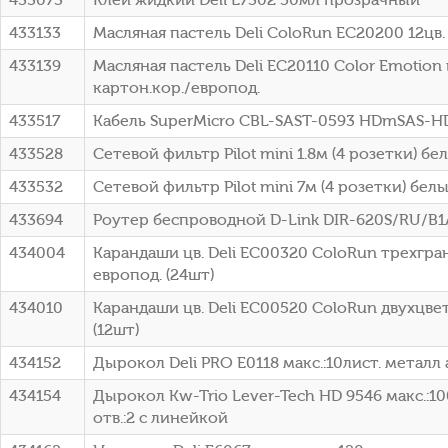
433133
Масляная пастель Deli ColoRun EC20200 12цв.
433139
Масляная пастель Deli EC20110 Color Emotion
картон.кор./европод.
433517
Кабель SuperMicro CBL-SAST-0593 HDmSAS-
433528
Сетевой фильтр Pilot mini 1.8м (4 розетки) бел
433532
Сетевой фильтр Pilot mini 7м (4 розетки) белы
433694
Роутер беспроводной D-Link DIR-620S/RU/B
434004
Карандаши цв. Deli EC00320 ColoRun трехгран
европод. (24шт)
434010
Карандаши цв. Deli EC00520 ColoRun двухцвет
(12шт)
434152
Дырокол Deli PRO E0118 макс.:10лист. металл 
434154
Дырокол Kw-Trio Lever-Tech HD 9546 макс.:1
отв.:2 с линейкой