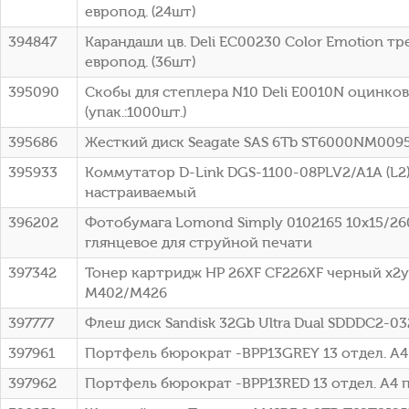
европод. (24шт)
394847
Карандаши цв. Deli EC00230 Color Emotion тр
европод. (36шт)
395090
Скобы для степлера N10 Deli E0010N оцинков
(упак.:1000шт.)
395686
Жесткий диск Seagate SAS 6Tb ST6000NM0095 
395933
Коммутатор D-Link DGS-1100-08PLV2/A1A (L2)
настраиваемый
396202
Фотобумага Lomond Simply 0102165 10x15/26
глянцевое для струйной печати
397342
Тонер картридж HP 26XF CF226XF черный x2уп.
M402/M426
397777
Флеш диск Sandisk 32Gb Ultra Dual SDDDC2-0
397961
Портфель бюрократ -BPP13GREY 13 отдел. A4
397962
Портфель бюрократ -BPP13RED 13 отдел. A4 