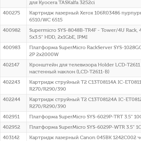
для Kyocera TASKalfa 3252ci
400275
Картридж лазерный Xerox 106R03486 пурпурны
6510/WC 6515
400982
Supermicro SYS-8048B-TR4F - Tower/4U Rack, 
5x3.5" HDD, 2x1GbE, IPMI
400983
Платформа SuperMicro RackServer SYS-1028GQ
2P 2x2000W
402147
Кронштейн для телевизора Holder LCD-T2611 
настенный наклон (LCD-T2611-B)
402243
Картридж струйный T2 C13T08114A IC-ET0811 
R270/R290/390
402244
Картридж струйный T2 C13T08124A IC-ET0812 
R270/R290/390
402951
Платформа SuperMicro SYS-6029P-TRT 3.5" 1
402952
Платформа SuperMicro SYS-6029P-WTR 3.5" 1
403142
Картридж лазерный Canon 045BK 1242C002 чер