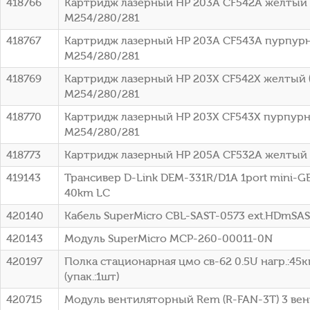
418766
Картридж лазерный HP 203A CF542A желтый (
M254/280/281
418767
Картридж лазерный HP 203A CF543A пурпурны
M254/280/281
418769
Картридж лазерный HP 203X CF542X желтый (
M254/280/281
418770
Картридж лазерный HP 203X CF543X пурпурны
M254/280/281
418773
Картридж лазерный HP 205A CF532A желтый (
419143
Трансивер D-Link DEM-331R/D1A 1port mini-G
40km LC
420140
Кабель SuperMicro CBL-SAST-0573 ext.HDmSA
420143
Модуль SuperMicro MCP-260-00011-0N
420197
Полка стационарная цмо св-62 0.5U нагр.:45к
(упак.:1шт)
420715
Модуль вентиляторный Rem (R-FAN-3T) 3 вен