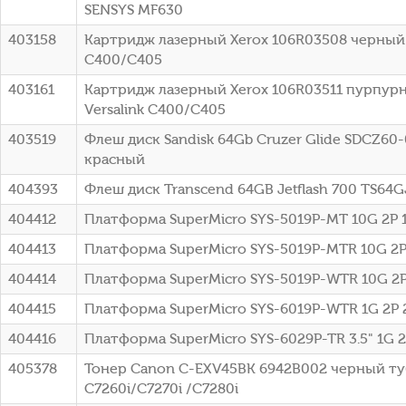
SENSYS MF630
403158
Картридж лазерный Xerox 106R03508 черный (2
C400/C405
403161
Картридж лазерный Xerox 106R03511 пурпурны
Versalink C400/C405
403519
Флеш диск Sandisk 64Gb Cruzer Glide SDCZ60
красный
404393
Флеш диск Transcend 64GB Jetflash 700 TS64
404412
Платформа SuperMicro SYS-5019P-MT 10G 2P
404413
Платформа SuperMicro SYS-5019P-MTR 10G 2
404414
Платформа SuperMicro SYS-5019P-WTR 10G 2
404415
Платформа SuperMicro SYS-6019P-WTR 1G 2P
404416
Платформа SuperMicro SYS-6029P-TR 3.5" 1G 
405378
Тонер Canon C-EXV45BK 6942B002 черный туб
C7260i/C7270i /C7280i