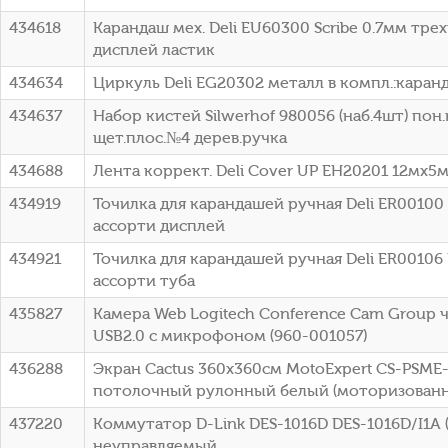
434618
Карандаш мех. Deli EU60300 Scribe 0.7мм тре
дисплей ластик
434634
Циркуль Deli EG20302 металл в компл.:каран
434637
Набор кистей Silwerhof 980056 (наб.4шт) пон.
щет.плос.№4 дерев.ручка
434688
Лента коррект. Deli Cover UP EH20201 12мx5
434919
Точилка для карандашей ручная Deli ER00100
ассорти дисплей
434921
Точилка для карандашей ручная Deli ER00106
ассорти туба
435827
Камера Web Logitech Conference Cam Group ч
USB2.0 с микрофоном (960-001057)
436288
Экран Cactus 360x360см MotoExpert CS-PSME
потолочный рулонный белый (моторизованн
437220
Коммутатор D-Link DES-1016D DES-1016D/I1A 
неуправляемый