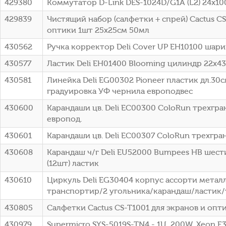
429380
Коммутатор D-Link DES-1024D/G1A (L2) 24x
429839
Чистящий набор (салфетки + спрей) Cactus C
оптики 1шт 25х25см 50мл
430562
Ручка корректор Deli Cover UP EH10100 шар
430577
Ластик Deli EH01400 Blooming цилиндр 22x4
430581
Линейка Deli EG00302 Pioneer пластик дл.3
градуировка УФ чернила европодвес
430600
Карандаши цв. Deli EC00300 ColoRun трехгран
европод.
430601
Карандаши цв. Deli EC00307 ColoRun трехгран.
430608
Карандаш ч/г Deli EU52000 Bumpees HB шести
(12шт) ластик
430610
Циркуль Deli EG30404 корпус ассорти металл
транспортир/2 угольника/карандаш/ластик/
430805
Салфетки Cactus CS-T1001 для экранов и опт
430979
Supermicro SYS-5019S-TN4 - 1U, 200W, Xeon E