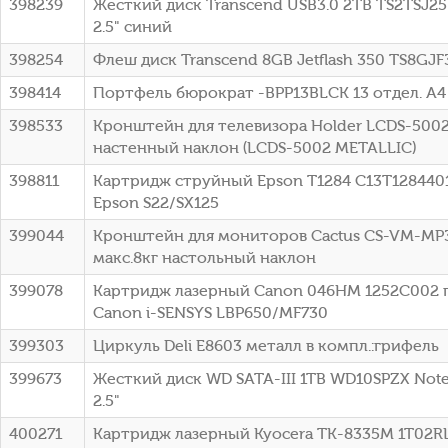
398239
Жесткий диск Transcend USB3.0 2TB TS2TSJ25
2.5" синий
398254
Флеш диск Transcend 8GB Jetflash 350 TS8GJ
398414
Портфель бюрократ -BPP13BLCK 13 отдел. A4
398533
Кронштейн для телевизора Holder LCDS-5002 
настенный наклон (LCDS-5002 METALLIC)
398811
Картридж струйный Epson T1284 C13T12844012
Epson S22/SX125
399044
Кронштейн для мониторов Cactus CS-VM-MP3
макс.8кг настольный наклон
399078
Картридж лазерный Canon 046HM 1252C002 п
Canon i-SENSYS LBP650/MF730
399303
Циркуль Deli E8603 металл в компл.:грифель
399673
Жесткий диск WD SATA-III 1TB WD10SPZX Note
2.5"
400271
Картридж лазерный Kyocera TK-8335M 1T02RL