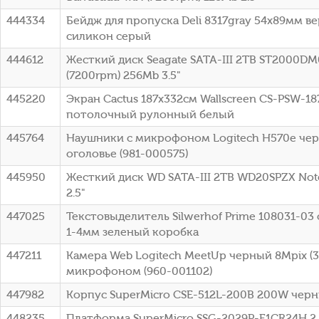
444334
Бейдж для пропуска Deli 8317gray 54х89мм в
силикон серый
444612
Жесткий диск Seagate SATA-III 2TB ST2000DM
(7200rpm) 256Mb 3.5"
445220
Экран Cactus 187x332см Wallscreen CS-PSW-18
потолочный рулонный белый
445764
Наушники с микрофоном Logitech H570e чер
оголовье (981-000575)
445950
Жесткий диск WD SATA-III 2TB WD20SPZX Not
2.5"
447025
Текстовыделитель Silwerhof Prime 108031-0
1-4мм зеленый коробка
447211
Камера Web Logitech MeetUp черный 8Mpix (3
микрофоном (960-001102)
447982
Корпус SuperMicro CSE-512L-200B 200W чер
448235
Платформа SuperMicro SSG-2029P-E1CR24H 2.