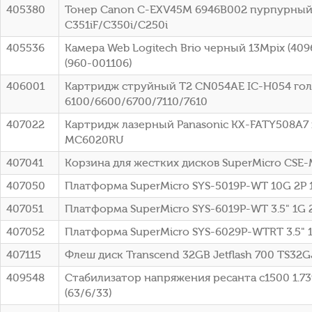
405380
Тонер Canon C-EXV45M 6946B002 пурпурный 
С351iF/C350i/C250i
405536
Камера Web Logitech Brio черный 13Mpix (40
(960-001106)
406001
Картридж струйный T2 CN054AE IC-H054 голу
6100/6600/6700/7110/7610
407022
Картридж лазерный Panasonic KX-FATY508A7 
MC6020RU
407041
Корзина для жестких дисков SuperMicro CSE
407050
Платформа SuperMicro SYS-5019P-WT 10G 2P
407051
Платформа SuperMicro SYS-6019P-WT 3.5" 1G 
407052
Платформа SuperMicro SYS-6029P-WTRT 3.5" 
407115
Флеш диск Transcend 32GB Jetflash 700 TS32
409548
Стабилизатор напряжения ресанта с1500 1.
(63/6/33)