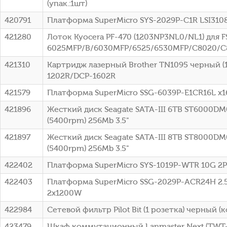
(упак.:1шт)
420791
Платформа SuperMicro SYS-2029P-C1R LSI310
421280
Лоток Kyocera PF-470 (1203NP3NL0/NL1) для F
6025MFP/B/6030MFP/6525/6530MFP/C8020/
421310
Картридж лазерный Brother TN1095 черный (15
1202R/DCP-1602R
421579
Платформа SuperMicro SSG-6039P-E1CR16L x1
421896
Жесткий диск Seagate SATA-III 6TB ST6000DM
(5400rpm) 256Mb 3.5"
421897
Жесткий диск Seagate SATA-III 8TB ST8000DM
(5400rpm) 256Mb 3.5"
422402
Платформа SuperMicro SYS-1019P-WTR 10G 2
422403
Платформа SuperMicro SSG-2029P-ACR24H 2.5
2x1200W
422984
Сетевой фильтр Pilot Bit (1 розетка) черный (к
423479
Шкаф коммутационный Lanmaster Next (TW