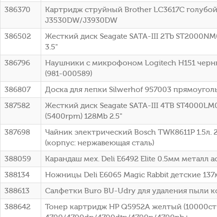
386370
Картридж струйный Brother LC3617C голубой (
J3530DW/J3930DW
386502
Жесткий диск Seagate SATA-III 2Tb ST2000NM
3.5"
386796
Наушники с микрофоном Logitech H151 черн
(981-000589)
386807
Доска для лепки Silwerhof 957003 прямоугол
387582
Жесткий диск Seagate SATA-III 4TB ST4000LM
(5400rpm) 128Mb 2.5"
387698
Чайник электрический Bosch TWK8611P 1.5л.
(корпус: нержавеющая сталь)
388059
Карандаш мех. Deli E6492 Elite 0.5мм металл 
388134
Ножницы Deli E6065 Magic Rabbit детские 13
388613
Салфетки Buro BU-Udry для удаления пыли к
388642
Тонер картридж HP Q5952A желтый (10000стр