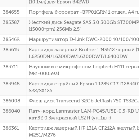
(10.1мл) для Epson B42WD
384655
Портфель бюрократ -BPP01GRN 1 отдел. A4 п
385387
Жесткий диск Seagate SAS 3.0 300Gb ST300MP
(15000rpm) 256Mb 2.5"
385462
Маршрутизатор D-Link DWC-2000 10/100/10
385615
Картридж лазерный Brother TN3512 черный (12
L6250DN/L6300DW/L6300DWT/L6400DW
385711
Наушники с микрофоном Logitech H111 серый
(981-000593)
385948
Картридж струйный Epson T1285 C13T1285401
S22/SX125
386008
Флеш диск Transcend 32Gb Jetflash 750 TS32
386040
Патч-корд Lanmaster LAN-PC45/U5E-0.5-RD UT
кат.5E 0.5м красный LSZH (уп.:1шт)
386361
Картридж лазерный HP 131A CF212A желтый (18
M251/M276