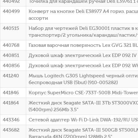
440492
Точилка для карандашей ручная Deli E39761 
440499
Конверт на кнопке Deli E38977 A4 гориз. ра
ассорти
440515
Набор для чертежей Deli EG30001 пластик в 
транспортир/2 угольника/карандаш/ластик
440768
Газовая варочная поверхность Lex GVG 321 
440851
Духовой шкаф электрический Lex EDP 092 IV
440856
Духовой шкаф электрический Lex EDP 092 W
441240
Мышь Logitech G305 Lightspeed черный оптич
беспроводная USB (5but) (910-005282)
441846
Корпус SuperMicro CSE-733T-500B Midi-Towe
441864
Жесткий диск Seagate SATA-III 3Tb ST3000VX0
(5400rpm) 256Mb 3.5"
443346
Сетевой адаптер Wi-Fi D-Link DWA-192/RU USB 
443682
Жесткий диск Seagate SATA-III 500GB ST500
Barracuda 4KN (7200rpm) 128Mb 2.5"