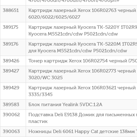
4700/4700dn/4700dtn/4700n/4700ph+
388651
Картридж лазерный Xerox 106R02763 черный (
6020/6022/6025/6027
389175
Картридж лазерный Kyocera TK-5220Y 1T02R9
Kyocera M5521cdn/cdw P5021cdn/cdw
389176
Картридж лазерный Kyocera TK-5220M 1T02R9
для Kyocera M5521cdn/cdw P5021cdn/cdw
389426
Тонер картридж Xerox 106R02754 черный (750
389427
Картридж лазерный Xerox 106R02773 черный (1
3020/WC 3025
389429
Картридж лазерный Xerox 106R03621 черный (
3335/3345
389583
Блок питания Yealink 5VDC.1.2A
390062
Подставка Deli E9138 Домик для письменных
пластик
390063
Ножницы Deli 6061 Happy Cat детские 138мм 