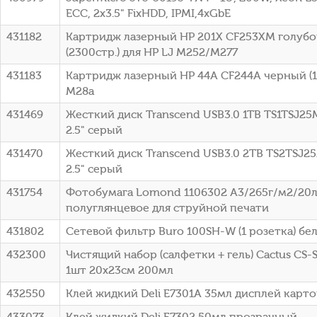
ECC, 2x3.5" FixHDD, IPMI,4xGbE
431182
Картридж лазерный HP 201X CF253XM голуб
(2300стр.) для HP LJ M252/M277
431183
Картридж лазерный HP 44A CF244A черный (10
M28a
431469
Жесткий диск Transcend USB3.0 1TB TS1TSJ25M
2.5" серый
431470
Жесткий диск Transcend USB3.0 2TB TS2TSJ25
2.5" серый
431754
Фотобумага Lomond 1106302 A3/265г/м2/20л
полуглянцевое для струйной печати
431802
Сетевой фильтр Buro 100SH-W (1 розетка) бе
432300
Чистящий набор (салфетки + гель) Cactus CS-
1шт 20x23см 200мл
432550
Клей жидкий Deli E7301A 35мл дисплей карт
433073
Клей жидкий Deli E7302 50мл прозрачный