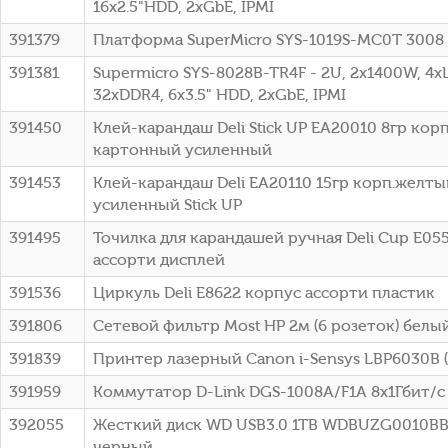
16x2.5"HDD, 2xGbE, IPMI
391379
Платформа SuperMicro SYS-1019S-MC0T 3008
391381
Supermicro SYS-8028B-TR4F - 2U, 2x1400W, 4x
32xDDR4, 6x3.5" HDD, 2xGbE, IPMI
391450
Клей-карандаш Deli Stick UP EA20010 8гр ко
картонный усиленный
391453
Клей-карандаш Deli EA20110 15гр корп.желт
усиленный Stick UP
391495
Точилка для карандашей ручная Deli Cup E05
ассорти дисплей
391536
Циркуль Deli E8622 корпус ассорти пластик
391806
Сетевой фильтр Most HP 2м (6 розеток) белы
391839
Принтер лазерный Canon i-Sensys LBP6030B 
391959
Коммутатор D-Link DGS-1008A/F1A 8x1Гбит/
392055
Жесткий диск WD USB3.0 1TB WDBUZG0010BBK-
черный