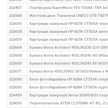
212467
Платформа SuperMicro SYS-5018A-TN4 1xC2
212568
Жесткий диск Transcend USB3.0 2TB TS2TS
212656
Картридж лазерный HP 827A CF300A черн
212658
Картридж лазерный HP 827A CF302A желт
212659
Картридж лазерный HP 827A CF303A пурп
212664
Бумага Xerox Architect 450L90236 11.6"/2
212668
Бумага Xerox Architect 450L90240 A0 84
212669
Бумага Xerox Architect 450L90243 36"(A0)
212677
Бумага Xerox 450L91405 36"(A0)/914мм х 
212690
Блок фотобарабана HP 828A CF359A голуб
212692
Блок фотобарабана HP 828A CF365A пурп
214439
Картридж лазерный Xerox 106R01631 голуб
214656
Переключатель ATEN CL5708M-AT-RG, 2 us