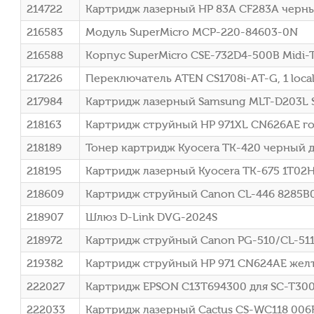
214722
Картридж лазерный HP 83A CF283A черный
216583
Модуль SuperMicro MCP-220-84603-0N
216588
Корпус SuperMicro CSE-732D4-500B Midi
217226
Переключатель ATEN CS1708i-AT-G, 1 loca
217984
Картридж лазерный Samsung MLT-D203L S
218163
Картридж струйный HP 971XL CN626AE го
218189
Тонер картридж Kyocera TK-420 черный дл
218195
Картридж лазерный Kyocera TK-675 1T02
218609
Картридж струйный Canon CL-446 8285B
218907
Шлюз D-Link DVG-2024S
218972
Картридж струйный Canon PG-510/CL-511
219382
Картридж струйный HP 971 CN624AE желт
222027
Картридж EPSON C13T694300 для SC-T300
222033
Картридж лазерный Cactus CS-WC118 006R0