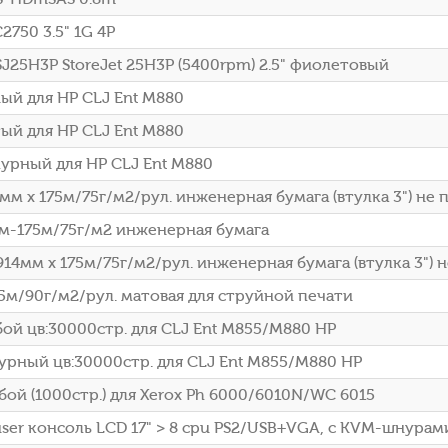
750 3.5" 1G 4P
J25H3P StoreJet 25H3P (5400rpm) 2.5" фиолетовый
ый для HP CLJ Ent M880
ый для HP CLJ Ent M880
урный для HP CLJ Ent M880
97мм х 175м/75г/м2/рул. инженерная бумага (втулка 3") не
1мм-175м/75г/м2 инженерная бумага
/914мм х 175м/75г/м2/рул. инженерная бумага (втулка 3") 
45м/90г/м2/рул. матовая для струйной печати
ой цв:30000стр. для CLJ Ent M855/M880 HP
урный цв:30000стр. для CLJ Ent M855/M880 HP
ой (1000стр.) для Xerox Ph 6000/6010N/WC 6015
er консоль LCD 17" > 8 cpu PS2/USB+VGA, с KVM-шнурами