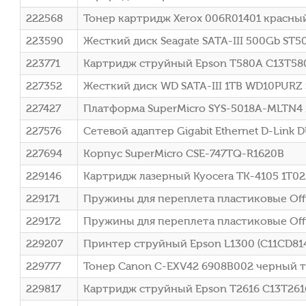
222568
Тонер картридж Xerox 006R01401 красны
223590
Жесткий диск Seagate SATA-III 500Gb ST5
223771
Картридж струйный Epson T580A C13T580A
227352
Жесткий диск WD SATA-III 1TB WD10PURZ Su
227427
Платформа SuperMicro SYS-5018A-MLTN4 1
227576
Сетевой адаптер Gigabit Ethernet D-Link 
227694
Корпус SuperMicro CSE-747TQ-R1620B
229146
Картридж лазерный Kyocera TK-4105 1T02
229171
Пружины для переплета пластиковые Offi
229172
Пружины для переплета пластиковые Offic
229207
Принтер струйный Epson L1300 (C11CD814
229777
Тонер Canon C-EXV42 6908B002 черный т
229817
Картридж струйный Epson T2616 C13T2616