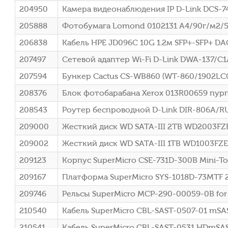
204950
Камера видеонаблюдения IP D-Link DCS-74
205888
Фотобумага Lomond 0102131 A4/90г/м2/5
206838
Кабель HPE JD096C 10G 1.2м SFP+-SFP+ DA
207497
Сетевой адаптер Wi-Fi D-Link DWA-137/C1A
207594
Бункер Cactus CS-WB860 (WT-860/1902LC0
208376
Блок фотобарабана Xerox 013R00659 пурп
208543
Роутер беспроводной D-Link DIR-806A/R
209000
Жесткий диск WD SATA-III 2TB WD2003FZEX
209002
Жесткий диск WD SATA-III 1TB WD1003FZEX
209123
Корпус SuperMicro CSE-731D-300B Mini-
209167
Платформа SuperMicro SYS-1018D-73MTF 2
209746
Рельсы SuperMicro MCP-290-00059-0B for
210540
Кабель SuperMicro CBL-SAST-0507-01 mS
210541
Кабель SuperMicro CBL-SAST-0531 HDmS