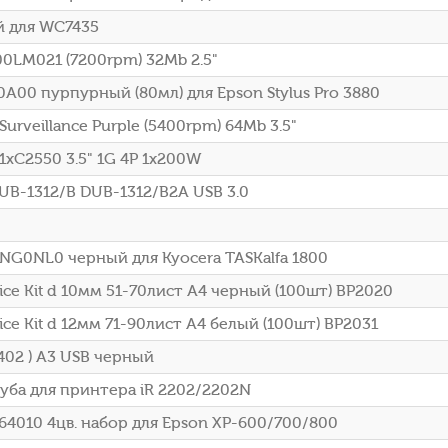
й для WC7435
00LM021 (7200rpm) 32Mb 2.5"
00 пурпурный (80мл) для Epson Stylus Pro 3880
rveillance Purple (5400rpm) 64Mb 3.5"
xC2550 3.5" 1G 4P 1x200W
DUB-1312/B DUB-1312/B2A USB 3.0
NG0NL0 черный для Kyocera TASKalfa 1800
ce Kit d 10мм 51-70лист A4 черный (100шт) BP2020
e Kit d 12мм 71-90лист A4 белый (100шт) BP2031
02 ) A3 USB черный
уба для принтера iR 2202/2202N
4010 4цв. набор для Epson XP-600/700/800