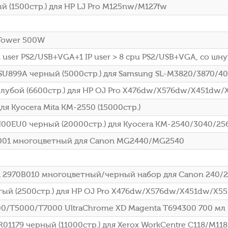
 (1500стр.) для HP LJ Pro M125nw/M127fw
-Tower 500W
l user PS2/USB+VGA+1 IP user > 8 cpu PS2/USB+VGA, со шн
U899A черный (5000стр.) для Samsung SL-M3820/3870/4
лубой (6600стр.) для HP OJ Pro X476dw/X576dw/X451dw/
я Kyocera Mita KM-2550 (15000стр.)
H00EU0 черный (20000стр.) для Kyocera KM-2540/3040/25
001 многоцветный для Canon MG2440/MG2540
 2970B010 многоцветный/черный набор для Canon 240/2
ый (2500стр.) для HP OJ Pro X476dw/X576dw/X451dw/X5
0/T5000/T7000 UltraChrome XD Magenta T694300 700 мл
1179 черный (11000стр.) для Xerox WorkCentre C118/M118