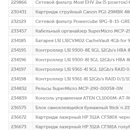
229866
Сетевой фильтр Most EHV 2м (5 розеток) 
230431
Картридж струйный Canon PGI-29MBK 486
232129
Сетевой фильтр Powercube SPG-B-15-GREY
233457
Кабельный органайзер SuperMicro MCP-29
234185
Батарея LSI LSICVM02 CacheVault 4Gb for 93
234195
Контроллер LSI 9300-8E SGL 12Gb/s HBA 8e
234196
Контроллер LSI 9300-8I SGL 12Gb/s HBA 8i
234197
Контроллер LSI 9361-4I SGL 12Gb/s RAID 0/
234198
Контроллер LSI 9361-8I 12Gb/s RAID 0/1/10
234832
Рельсы SuperMicro MCP-290-00058-0N
234839
Консоль управления ATEN CL1000M-AT-RG,
236575
Блок самоклеящийся бумажный Stick`n 215
236672
Картридж лазерный HP 312A CF380X черны
236673
Картридж лазерный HP 312A CF381A голубо