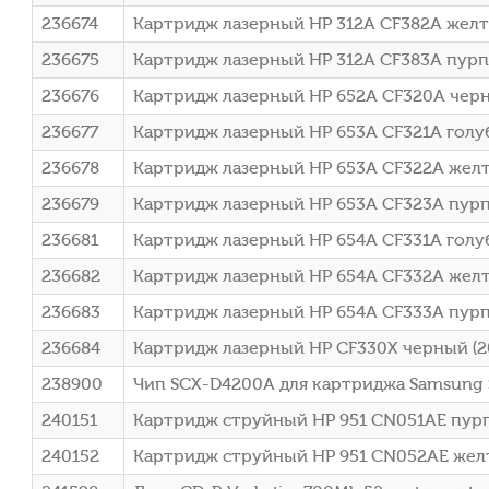
236674
Картридж лазерный HP 312A CF382A желты
236675
Картридж лазерный HP 312A CF383A пурпу
236676
Картридж лазерный HP 652A CF320A черны
236677
Картридж лазерный HP 653A CF321A голуб
236678
Картридж лазерный HP 653A CF322A желты
236679
Картридж лазерный HP 653A CF323A пурп
236681
Картридж лазерный HP 654A CF331A голу
236682
Картридж лазерный HP 654A CF332A желт
236683
Картридж лазерный HP 654A CF333A пурп
236684
Картридж лазерный HP CF330X черный (2
238900
Чип SCX-D4200A для картриджа Samsung
240151
Картридж струйный HP 951 CN051AE пурпу
240152
Картридж струйный HP 951 CN052AE желты