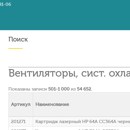
81-06
Поиск
Вентиляторы, сист. ох
Показаны записи
501-1 000
из
54 652
.
Артикул
Наименование
201271
Картридж лазерный HP 64A CC364A черный