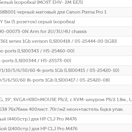
белый (коробка) (МОSТ ЕНV- 2М БЕЛ)
8B001 черный матовый для Canon Pixma Pro 1
 5м (5 розеток) серый (коробка)
0-00073-0N Arm for 2U/3U/4U chassis
61 series 1Gb verison (LSI00418 / 05-25444-00 (1GB))
-ports (LSI00343 / H5-25460-00)
-ports (LSI00344 / H5-25573-00)
1/10/5/6/50/60 4i-ports 1Gb (LSI00415 / 05-25420-10)
/5/6/50/60 8i-ports 1Gb (LSI00417 / 05-25420-08)
 19", SVGA+KBD+MOUSE PS/2, с KVM-шнуром PS/2 1.8м., L
38 76x76мм 400лист. 70г/м2 неон+пастель 6цв.в упак.
й (4400стр.) для HP CLJ Pro M476
й (2400стр.) для HP CLJ Pro M476