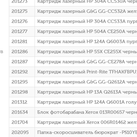
201273
Картридж лазерный HP 304A CC530A черн
201275
Картридж лазерный G&G GG-CC532A желт
201276
Картридж лазерный HP 304A CC533A пурп
201277
Картридж лазерный HP 504A CE250A черн
201281
Картридж лазерный HP 124A Q6003A пурп
ов
201286
Картридж лазерный HP 55X CE255X черный 
201287
Картридж лазерный G&G GG-CE278A черный
201292
Картридж лазерный Print-Rite TFHAKFBPU
201295
Картридж лазерный G&G GG-Q2612A черный
201298
Картридж лазерный HP 13A Q2613A черный
201312
Картридж лазерный HP 124A Q6001A голуб
201634
Блок фотобарабана Xerox 013R00657 черны
201704
Картридж лазерный Xerox 006R01462 желт
202095
Папка-скоросшиватель бюрократ -PS10YEL