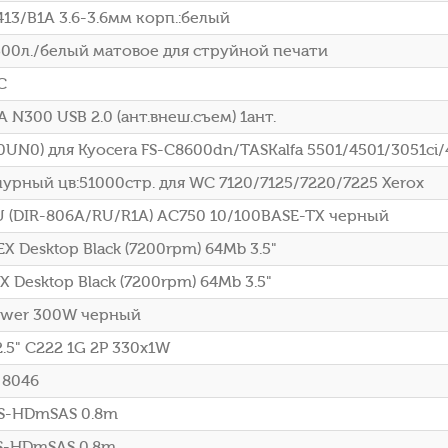
13/B1A 3.6-3.6мм корп.:белый
00л./белый матовое для струйной печати
C
 N300 USB 2.0 (ант.внеш.съем) 1ант.
UN0) для Kyocera FS-C8600dn/TASKalfa 5501/4501/3051ci/
урный цв:51000стр. для WC 7120/7125/7220/7225 Xerox
U (DIR-806A/RU/R1A) AC750 10/100BASE-TX черный
 Desktop Black (7200rpm) 64Mb 3.5"
 Desktop Black (7200rpm) 64Mb 3.5"
Tower 300W черный
.5" C222 1G 2P 330x1W
 8046
AS-HDmSAS 0.8m
AS-HDmSAS 0.8m