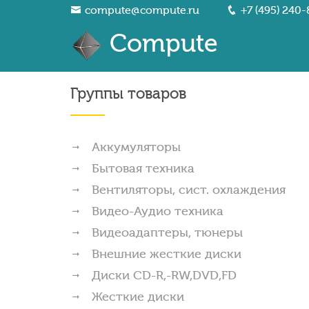
compute@compute.ru
+7 (495) 240-
Compute
Группы товаров
Аккумуляторы
Бытовая техника
Вентиляторы, сист. охлаждения
Видео-Аудио техника
Видеоадаптеры, тюнеры
Внешние жесткие диски
Диски CD-R,-RW,DVD,FD
Жесткие диски