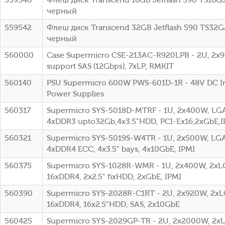
черный
559542
Флеш диск Transcend 32GB Jetflash 590 TS32
черный
560000
Case Supermicro CSE-213AC-R920LPB - 2U, 2x9
support SAS (12Gbps), 7xLP, RMKIT
560140
PSU Supermicro 600W PWS-601D-1R - 48V DC I
Power Supplies
560317
Supermicro SYS-5018D-MTRF - 1U, 2x400W, LG
4xDDR3 upto32Gb,4x3.5"HDD, PCI-Ex16,2xGbE,I
560321
Supermicro SYS-5019S-W4TR - 1U, 2x500W, LGA1
4xDDR4 ECC, 4x3.5" bays, 4x10GbE, IPMI
560375
Supermicro SYS-1028R-WMR - 1U, 2x400W, 2xLG
16xDDR4, 2x2.5" fixHDD, 2xGbE, IPMI
560390
Supermicro SYS-2028R-C1RT - 2U, 2x920W, 2xLG
16xDDR4, 16x2.5"HDD, SAS, 2x10GbE
560425
Supermicro SYS-2029GP-TR - 2U, 2x2000W, 2xL