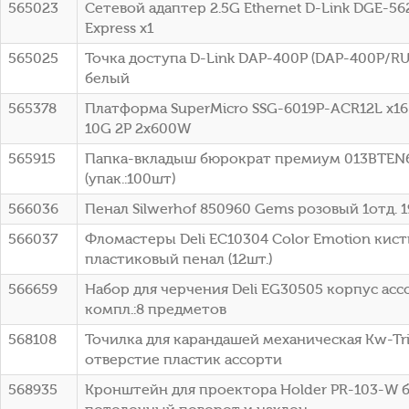
565023
Сетевой адаптер 2.5G Ethernet D-Link DGE-56
Express x1
565025
Точка доступа D-Link DAP-400P (DAP-400P/R
белый
565378
Платформа SuperMicro SSG-6019P-ACR12L x1
10G 2P 2x600W
565915
Папка-вкладыш бюрократ премиум 013BTEN
(упак.:100шт)
566036
Пенал Silwerhof 850960 Gems розовый 1отд. 
566037
Фломастеры Deli EC10304 Color Emotion кист
пластиковый пенал (12шт.)
566659
Набор для черчения Deli EG30505 корпус асс
компл.:8 предметов
568108
Точилка для карандашей механическая Kw-Tri
отверстие пластик ассорти
568935
Кронштейн для проектора Holder PR-103-W б