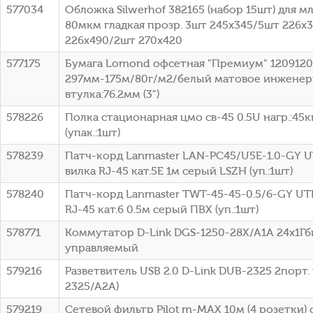
577034
Обложка Silwerhof 382165 (набор 15шт) для 
80мкм гладкая прозр. 3шт 245х345/5шт 226х
226х490/2шт 270х420
577175
Бумага Lomond офсетная "Премиум" 1209120
297мм-175м/80г/м2/белый матовое инженер
втулка:76.2мм (3")
578226
Полка стационарная цмо св-45 0.5U нагр.:45к
(упак.:1шт)
578239
Патч-корд Lanmaster LAN-PC45/U5E-1.0-GY UT
вилка RJ-45 кат.5E 1м серый LSZH (уп.:1шт)
578240
Патч-корд Lanmaster TWT-45-45-0.5/6-GY UTP
RJ-45 кат.6 0.5м серый ПВХ (уп.:1шт)
578771
Коммутатор D-Link DGS-1250-28X/A1A 24x1Гб
управляемый
579216
Разветвитель USB 2.0 D-Link DUB-2325 2порт.
2325/A2A)
579219
Сетевой фильтр Pilot m-MAX 10м (4 розетки) 