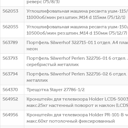
реверс (75/8/3)
562053
Углошлифовальная машина ресанта ушм-115
11000об/мин рез.шпин.:M14 d 115мм (75/12/1)
562055
Углошлифовальная машина ресанта ушм-150
10500об/мин рез.шпин.:M14 d 150мм (75/12/7)
563789
Портфель Silwerhof 322715-01 1 отдел. A4 пл
неон
563793
Портфель Silwerhof Perlen 322716-01 6 отдел.
серебристый металлик
563794
Портфель Silwerhof Perlen 322716-02 6 отдел
металлик
564370
Трещотка Stayer 27786-1/2
564952
Кронштейн для телевизора Holder LCDS-5003
макс.25кг настенный поворот и наклон (LCD
564956
Кронштейн для телевизора Holder PR-101-B ч
макс.60кг потолочный фиксированный