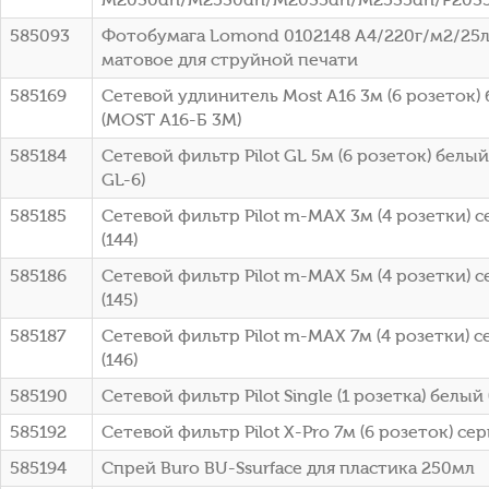
585093
Фотобумага Lomond 0102148 A4/220г/м2/25л
матовое для струйной печати
585169
Сетевой удлинитель Most A16 3м (6 розеток) 
(MOST A16-Б 3М)
585184
Сетевой фильтр Pilot GL 5м (6 розеток) белый
GL-6)
585185
Сетевой фильтр Pilot m-MAX 3м (4 розетки) с
(144)
585186
Сетевой фильтр Pilot m-MAX 5м (4 розетки) с
(145)
585187
Сетевой фильтр Pilot m-MAX 7м (4 розетки) с
(146)
585190
Сетевой фильтр Pilot Single (1 розетка) белый 
585192
Сетевой фильтр Pilot X-Pro 7м (6 розеток) сер
585194
Спрей Buro BU-Ssurface для пластика 250мл