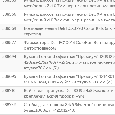
588565
Ручка шариков. автоматическая Deli X-tream
мет./черный d 0.7мм черн. черн. резин. манж
588566
Ручка шариков. автоматическая Deli X-tream 
мет./синий d 0.7мм син. черн. резин. манжета
588569
Восковые мелки Deli EC20790 Color Kids 6цв. 
европод.
588577
Фломастеры Deli EC10013 ColoRun Вентилиру
с европодвесом
588694
Бумага Lomond офсетная "Премиум" 1209129
420мм-175м/80г/м2/белый матовое инженер
втулка:76.2мм (3")
588695
Бумага Lomond офсетная "Премиум" 1214201 
610мм-45м/80г/м2/белый втулка:50.8мм (2")
588710
Бейдж для пропуска Deli 8319 54х89мм верти
крепления акрил прозрачный
588732
Скобы для степлера 24/6 Silwerhof оцинкова
(упак.:1000шт.) (421012-40)