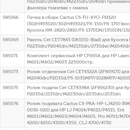
P2235dn/2040dn/M2235dn/2040dn прижимн
фьюзера тканевая + смазка
585066
Печка в сборе Cactus CS-FU-KYO-FS1120
(302H493020/302H493021/FK-150/FK-170) (восс
Kyocera KM-2820/2810/FS-1370DN/1350DN/13
585069
Ракель Cet CET7843 (DK1150-Blad) для Kyocera 
P2235dn/P2040dn/M2135dn/2735dw/M2040d
585071
Комплект сервисный HP CF065A для HP LaserJe
M601/M602/M603 225000стр.
585073
Ролик отделения Cet CET4322A (2F909171) для
M2040dn/P2035d/FS-1035MFP/1028MFP/4200
585075
Ролик подачи Cet CET4398A (2F906230) для Ky
P2035d/2135dn/M2030dn/2035dn/2535dn
585076
Ролик подхвата Cactus CS-PRA-HP-LJ4250 (R
0036-020) для HP LJ P4014/P4015/P4515, Ent
M601/M602/M603/M604/M605, Pro M701/M70
4200/4250/4300/4350, CLJ 4700/4730