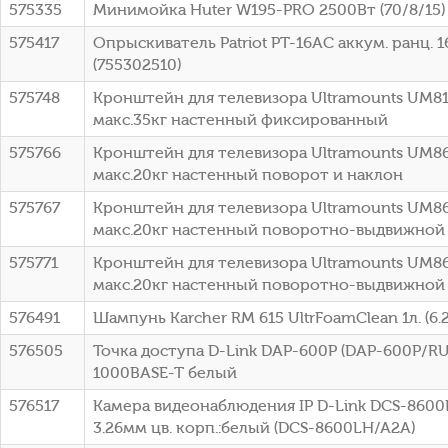
575335
Минимойка Huter W195-PRO 2500Вт (70/8/15)
575417
Опрыскиватель Patriot PT-16AC аккум. ранц. 
(755302510)
575748
Кронштейн для телевизора Ultramounts UM81
макс.35кг настенный фиксированный
575766
Кронштейн для телевизора Ultramounts UM86
макс.20кг настенный поворот и наклон
575767
Кронштейн для телевизора Ultramounts UM86
макс.20кг настенный поворотно-выдвижной
575771
Кронштейн для телевизора Ultramounts UM86
макс.20кг настенный поворотно-выдвижной
576491
Шампунь Karcher RM 615 UltrFoamClean 1л. (6.2
576505
Точка доступа D-Link DAP-600P (DAP-600P/R
1000BASE-T белый
576517
Камера видеонаблюдения IP D-Link DCS-8600L
3.26мм цв. корп.:белый (DCS-8600LH/A2A)