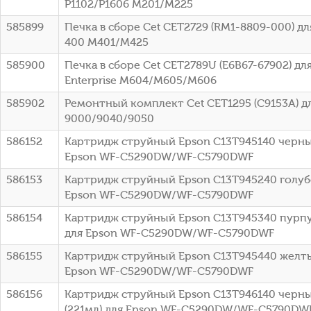
P1102/P1606 M201/M225
585899
Печка в сборе Cet CET2729 (RM1-8809-000) для
400 M401/M425
585900
Печка в сборе Cet CET2789U (E6B67-67902) для
Enterprise M604/M605/M606
585902
Ремонтный комплект Cet CET1295 (C9153A) дл
9000/9040/9050
586152
Картридж струйный Epson C13T945140 черный
Epson WF-C5290DW/WF-C5790DWF
586153
Картридж струйный Epson C13T945240 голубо
Epson WF-C5290DW/WF-C5790DWF
586154
Картридж струйный Epson C13T945340 пурпу
для Epson WF-C5290DW/WF-C5790DWF
586155
Картридж струйный Epson C13T945440 желтый
Epson WF-C5290DW/WF-C5790DWF
586156
Картридж струйный Epson C13T946140 черный
(221мл) для Epson WF-C5290DW/WF-C5790DW