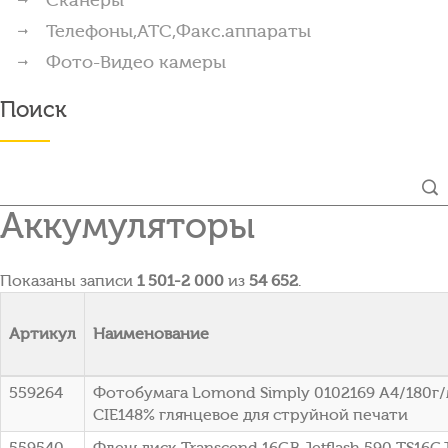
Телефоны,АТС,Факс.аппараты
Фото-Видео камеры
Поиск
Аккумуляторы
Показаны записи
1 501-2 000
из
54 652
.
Артикул
Наименование
559264
Фотобумага Lomond Simply 0102169 A4/180г
CIE148% глянцевое для струйной печати
559540
Флеш диск Transcend 16GB Jetflash 590 TS16G