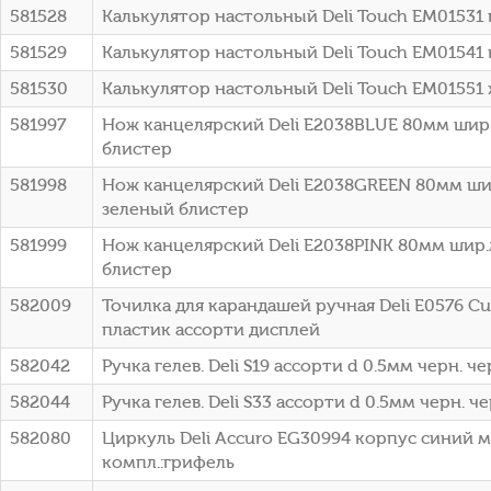
581528
Калькулятор настольный Deli Touch EM01531 
581529
Калькулятор настольный Deli Touch EM01541 
581530
Калькулятор настольный Deli Touch EM01551 
581997
Нож канцелярский Deli E2038BLUE 80мм шир
блистер
581998
Нож канцелярский Deli E2038GREEN 80мм ши
зеленый блистер
581999
Нож канцелярский Deli E2038PINK 80мм шир
блистер
582009
Точилка для карандашей ручная Deli E0576 Cu
пластик ассорти дисплей
582042
Ручка гелев. Deli S19 ассорти d 0.5мм черн. ч
582044
Ручка гелев. Deli S33 ассорти d 0.5мм черн. ч
582080
Циркуль Deli Accuro EG30994 корпус синий м
компл.:грифель