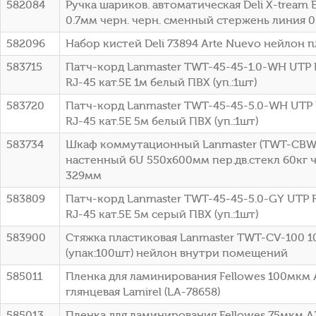
582084
Ручка шариков. автоматическая Deli X-tream
0.7мм черн. черн. сменный стержень линия 
582096
Набор кистей Deli 73894 Arte Nuevo нейлон п
583715
Патч-корд Lanmaster TWT-45-45-1.0-WH UTP R
RJ-45 кат.5E 1м белый ПВХ (уп.:1шт)
583720
Патч-корд Lanmaster TWT-45-45-5.0-WH UTP 
RJ-45 кат.5E 5м белый ПВХ (уп.:1шт)
583734
Шкаф коммутационный Lanmaster (TWT-CBW
настенный 6U 550x600мм пер.дв.стекл 60кг ч
329мм
583809
Патч-корд Lanmaster TWT-45-45-5.0-GY UTP R
RJ-45 кат.5E 5м серый ПВХ (уп.:1шт)
583900
Стяжка пластиковая Lanmaster TWT-CV-100 1
(упак:100шт) нейлон внутри помещений
585011
Пленка для ламинирования Fellowes 100мкм 
глянцевая Lamirel (LA-78658)
585013
Пленка для ламинирования Fellowes 75мкм A3