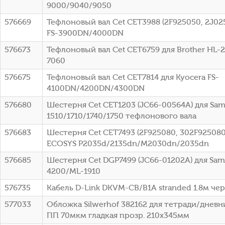
9000/9040/9050
576669
Тефлоновый вал Cet CET3988 (2F925050, 2J025
FS-3900DN/4000DN
576673
Тефлоновый вал Cet CET6759 для Brother HL-
7060
576675
Тефлоновый вал Cet CET7814 для Kyocera FS-
4100DN/4200DN/4300DN
576680
Шестерня Cet CET1203 (JC66-00564A) для Sa
1510/1710/1740/1750 тефлонового вала
576683
Шестерня Cet CET7493 (2F925080, 302F925080)
ECOSYS P2035d/2135dn/M2030dn/2035dn
576685
Шестерня Cet DGP7499 (JC66-01202A) для Sa
4200/ML-1910
576735
Кабель D-Link DKVM-CB/B1A stranded 1.8м че
577033
Обложка Silwerhof 382162 для тетради/дневн
ПП 70мкм гладкая прозр. 210x345мм