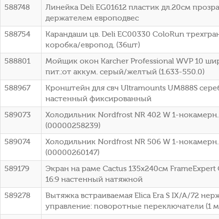
588748
Линейка Deli EG01612 пластик дл.20см прозр
держателем европодвес
588754
Карандаши цв. Deli EC00330 ColoRun трехгран
коробка/европод. (36шт)
588801
Мойщик окон Karcher Professional WVP 10 ши
пит.:от аккум. серый/желтый (1.633-550.0)
588967
Кронштейн для свч Ultramounts UM888S сере
настенный фиксированный
589073
Холодильник Nordfrost NR 402 W 1-нокамерн
(00000258239)
589074
Холодильник Nordfrost NR 506 W 1-нокамерн.
(00000260147)
589179
Экран на раме Cactus 135x240см FrameExpert
16:9 настенный натяжной
589278
Вытяжка встраиваемая Elica Era S IX/A/72 не
управление: поворотные переключатели (1 мо