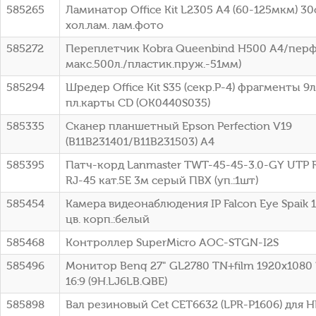
585265
Ламинатор Office Kit L2305 A4 (60-125мкм) 30
хол.лам. лам.фото
585272
Переплетчик Kobra Queenbind H500 A4/перф
макс.500л./пластик.пруж.-51мм)
585294
Шредер Office Kit S35 (секр.P-4) фрагменты 9л
пл.карты CD (OK0440S035)
585335
Сканер планшетный Epson Perfection V19
(B11B231401/B11B231503) A4
585395
Патч-корд Lanmaster TWT-45-45-3.0-GY UTP R
RJ-45 кат.5E 3м серый ПВХ (уп.:1шт)
585454
Камера видеонаблюдения IP Falcon Eye Spaik 1
цв. корп.:белый
585468
Контроллер SuperMicro AOC-STGN-I2S
585496
Монитор Benq 27" GL2780 TN+film 1920x1080
16:9 (9H.LJ6LB.QBE)
585898
Вал резиновый Cet CET6632 (LPR-P1606) для HP