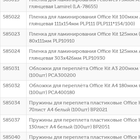
глянцевая Lamirel (LA-78655)
585022
Пленка для ламинирования Office Kit 100мкм 
глянцевая 111x154мм PLP111 (PLP111*154/100)
585023
Пленка для ламинирования Office Kit 125мкм 
80x111мм PLP10910
585024
Пленка для ламинирования Office Kit 125мкм 
глянцевая 303x426мм PLP10930
585031
Обложки для переплёта Office Kit A3 200мк
(100шт) PCA300200
585032
Обложки для переплёта Office Kit A4 180мкм
(100шт) PCA400180
585034
Пружины для переплета пластиковые Office K
70лист A4 белый (100шт) BP2021
585037
Пружины для переплета пластиковые Office Ki
130лист A4 белый (100шт) BP2051
585040
Пружины для переплета пластиковые Office K