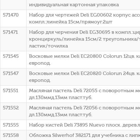
индивидуальная картонная упаковка
571470
Набор для чертежей Deli EG00602 корпус асс
компл.:линейка 15см/прямоуг.2шт
571471
Набор для черчения Deli EG30695 в компл.:ц
кронциркуль/линейка 15см/2 треугольника
ластик/точилка
571545
Восковые мелки Deli EC20800 Colorun 12цв. к
европод.
571547
Восковые мелки Deli EC20820 Colorun 24цв. к
европод.
571551
Масляная пастель Deli 72055 с поворотным м
дл.130ммд.13мм пласт.туб.
571552
Масляная пастель Deli 72056 с поворотным м
дл.130ммд.13мм пласт.туб.
571555
Набор кистей Deli 73895 Nuevo плоск. дерев.
571558
Обложка Silwerhof 382171 для учебника с липк