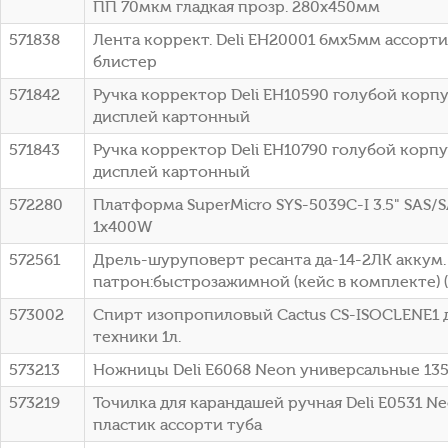
ПП 70мкм гладкая прозр. 280х450мм
571838
Лента коррект. Deli EH20001 6мх5мм ассорт
блистер
571842
Ручка корректор Deli EH10590 голубой корп
дисплей картонный
571843
Ручка корректор Deli EH10790 голубой корп
дисплей картонный
572280
Платформа SuperMicro SYS-5039C-I 3.5" SAS/S
1x400W
572561
Дрель-шуруповерт ресанта да-14-2ЛК аккум.
патрон:быстрозажимной (кейс в комплекте) (
573002
Спирт изопропиловый Cactus CS-ISOCLENE1 
техники 1л.
573213
Ножницы Deli E6068 Neon универсальные 135
573219
Точилка для карандашей ручная Deli E0531 N
пластик ассорти туба