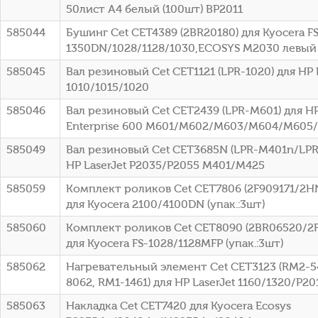
50лист A4 белый (100шт) BP2011
585044
Бушинг Cet CET4389 (2BR20180) для Kyocera FS
1350DN/1028/1128/1030,ECOSYS M2030 левый
585045
Вал резиновый Cet CET1121 (LPR-1020) для HP 
1010/1015/1020
585046
Вал резиновый Cet CET2439 (LPR-M601) для HP
Enterprise 600 M601/M602/M603/M604/M605
585049
Вал резиновый Cet CET3685N (LPR-M401n/LPR-
HP LaserJet P2035/P2055 M401/M425
585059
Комплект роликов Cet CET7806 (2F909171/2
для Kyocera 2100/4100DN (упак.:3шт)
585060
Комплект роликов Cet CET8090 (2BR06520/2
для Kyocera FS-1028/1128MFP (упак.:3шт)
585062
Нагревательный элемент Cet CET3123 (RM2-5
8062, RM1-1461) для HP LaserJet 1160/1320/P20
585063
Накладка Cet CET7420 для Kyocera Ecosys