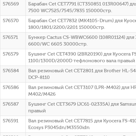
576569
Барабан Cet CET7791 (CT350851 013R00647) для
7500 WC7525/7545/7835 150000стр.
576570
Барабан Cet CET7832 (MK4105-Drum) для Kyoce
1800/1801/2200/2201 150000стр.
576571
Бункер Cactus CS-WBWC6600 (108R01124) для 
6600/WC 6605 30000стр.
576579
Бушинг Cet CET4390 (2BR20190) для Kyocera F
1100/1300D/2000D тефлонового вала правый
576584
Вал резиновый Cet CET2801 для Brother HL-5
DCP-8110
576586
Вал резиновый Cet CET3107 (LPR-M402) для HP 
M402/M426
576587
Бушинг Cet CET3679 (JC61-02335A) для Sams
правый
576591
Вал резиновый Cet CET7815 для Kyocera FS-
Ecosys P3045dn/M3550idn