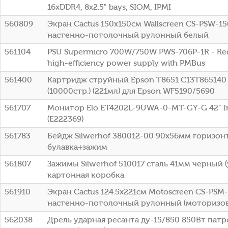
16xDDR4, 8x2.5" bays, SIOM, IPMI
560809
Экран Cactus 150x150см Wallscreen CS-PSW-150
настенно-потолочный рулонный белый
561104
PSU Supermicro 700W/750W PWS-706P-1R - R
high-efficiency power supply with PMBus
561400
Картридж струйный Epson T8651 C13T865140
(10000стр.) (221мл) для Epson WF5190/5690
561707
Монитор Elo ET4202L-9UWA-0-MT-GY-G 42" Inf
(E222369)
561783
Бейдж Silwerhof 380012-00 90х56мм горизо
булавка+зажим
561807
Зажимы Silwerhof 510017 сталь 41мм черный (
картонная коробка
561910
Экран Cactus 124.5x221см Motoscreen CS-PSM-
настенно-потолочный рулонный (моторизов
562038
Дрель ударная ресанта ду-15/850 850Вт пат