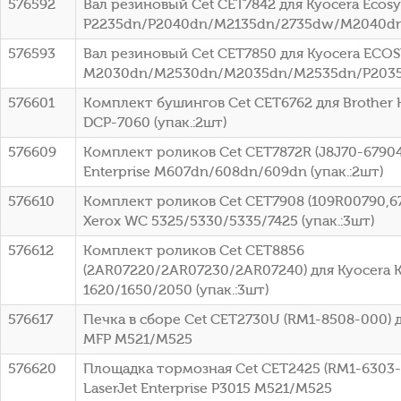
576592
Вал резиновый Cet CET7842 для Kyocera Ecosy
P2235dn/P2040dn/M2135dn/2735dw/M2040d
576593
Вал резиновый Cet CET7850 для Kyocera ECO
M2030dn/M2530dn/M2035dn/M2535dn/P203
576601
Комплект бушингов Cet CET6762 для Brother 
DCP-7060 (упак.:2шт)
576609
Комплект роликов Cet CET7872R (J8J70-67904
Enterprise M607dn/608dn/609dn (упак.:2шт)
576610
Комплект роликов Cet CET7908 (109R00790,6
Xerox WC 5325/5330/5335/7425 (упак.:3шт)
576612
Комплект роликов Cet CET8856
(2AR07220/2AR07230/2AR07240) для Kyocera 
1620/1650/2050 (упак.:3шт)
576617
Печка в сборе Cet CET2730U (RM1-8508-000) дл
MFP M521/M525
576620
Площадка тормозная Cet CET2425 (RM1-6303-
LaserJet Enterprise P3015 M521/M525