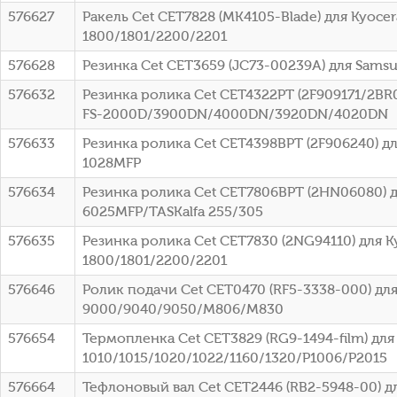
576627
Ракель Cet CET7828 (MK4105-Blade) для Kyocer
1800/1801/2200/2201
576628
Резинка Cet CET3659 (JC73-00239A) для Sams
576632
Резинка ролика Cet CET4322PT (2F909171/2BR0
FS-2000D/3900DN/4000DN/3920DN/4020DN
576633
Резинка ролика Cet CET4398BPT (2F906240) дл
1028MFP
576634
Резинка ролика Cet CET7806BPT (2HN06080) д
6025MFP/TASKalfa 255/305
576635
Резинка ролика Cet CET7830 (2NG94110) для K
1800/1801/2200/2201
576646
Ролик подачи Cet CET0470 (RF5-3338-000) для
9000/9040/9050/M806/M830
576654
Термопленка Cet CET3829 (RG9-1494-film) для
1010/1015/1020/1022/1160/1320/P1006/P2015
576664
Тефлоновый вал Cet CET2446 (RB2-5948-00) дл