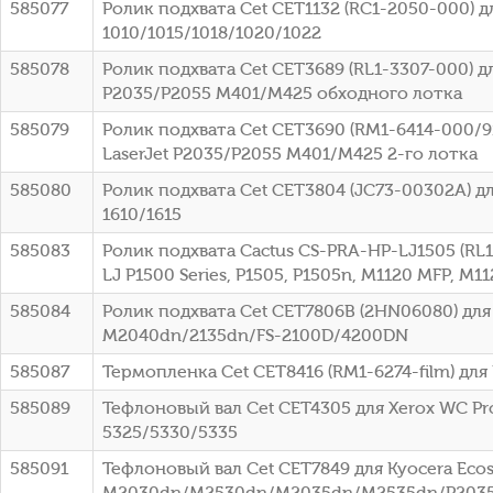
585077
Ролик подхвата Cet CET1132 (RC1-2050-000) дл
1010/1015/1018/1020/1022
585078
Ролик подхвата Cet CET3689 (RL1-3307-000) дл
P2035/P2055 M401/M425 обходного лотка
585079
Ролик подхвата Cet CET3690 (RM1-6414-000/9
LaserJet P2035/P2055 M401/M425 2-го лотка
585080
Ролик подхвата Cet CET3804 (JC73-00302A) д
1610/1615
585083
Ролик подхвата Cactus CS-PRA-HP-LJ1505 (RL1
LJ P1500 Series, P1505, P1505n, M1120 MFP, M1
585084
Ролик подхвата Cet CET7806B (2HN06080) для 
M2040dn/2135dn/FS-2100D/4200DN
585087
Термопленка Cet CET8416 (RM1-6274-film) для 
585089
Тефлоновый вал Cet CET4305 для Xerox WC Pr
5325/5330/5335
585091
Тефлоновый вал Cet CET7849 для Kyocera Eco
M2030dn/M2530dn/M2035dn/M2535dn/P2035