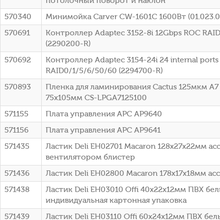
потолочный поворот и наклон
570340
Минимойка Carver CW-1601C 1600Вт (01.023.
570691
Контроллер Adaptec 3152-8i 12Gbps ROC RAID
(2290200-R)
570692
Контроллер Adaptec 3154-24i 24 internal ports
RAID0/1/5/6/50/60 (2294700-R)
570893
Пленка для ламинирования Cactus 125мкм A7 
75x105мм CS-LPGA7125100
571155
Плата управления APC AP9640
571156
Плата управления APC AP9641
571435
Ластик Deli EH02701 Macaron 128х27х22мм ас
вентилятором блистер
571436
Ластик Deli EH02800 Macaron 178х17х18мм ас
571438
Ластик Deli EH03010 Offi 40x22x12мм ПВХ бе
индивидуальная картонная упаковка
571439
Ластик Deli EH03110 Offi 60x24x12мм ПВХ бе