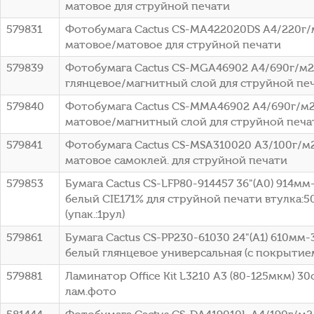
матовое для струйной печати
579831
Фотобумага Cactus CS-MA422020DS A4/220г/
матовое/матовое для струйной печати
579839
Фотобумага Cactus CS-MGA46902 A4/690г/м2
глянцевое/магнитный слой для струйной пе
579840
Фотобумага Cactus CS-MMA46902 A4/690г/м2
матовое/магнитный слой для струйной печа
579841
Фотобумага Cactus CS-MSA310020 A3/100г/м
матовое самоклей. для струйной печати
579853
Бумага Cactus CS-LFP80-914457 36"(A0) 914мм
белый CIE171% для струйной печати втулка:50
(упак.:1рул)
579861
Бумага Cactus CS-PP230-61030 24"(A1) 610мм
белый глянцевое универсальная (с покрытие
579881
Ламинатор Office Kit L3210 A3 (80-125мкм) 30
лам.фото