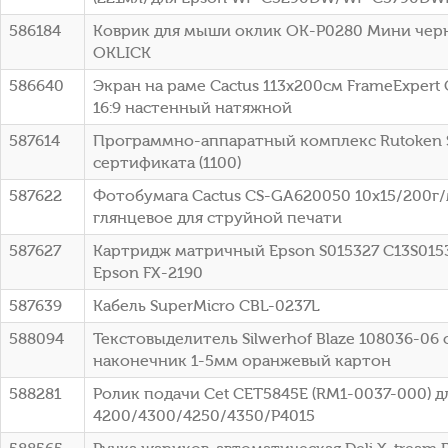
586184
Коврик для мыши оклик OK-P0280 Мини чер
OKLICK
586640
Экран на раме Cactus 113x200см FrameExpert
16:9 настенный натяжной
587614
Программно-аппаратный комплекс Rutoken S
сертификата (1100)
587622
Фотобумага Cactus CS-GA620050 10x15/200г
глянцевое для струйной печати
587627
Картридж матричный Epson S015327 C13S015
Epson FX-2190
587639
Кабель SuperMicro CBL-0237L
588094
Текстовыделитель Silwerhof Blaze 108036-06
наконечник 1-5мм оранжевый картон
588281
Ролик подачи Cet CET5845E (RM1-0037-000) д
4200/4300/4250/4350/P4015