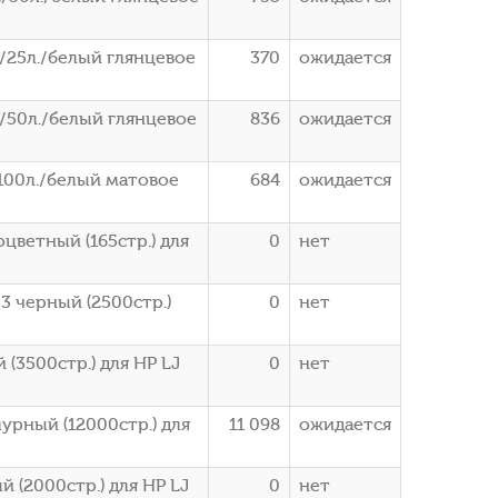
25л./белый глянцевое
370
ожидается
/50л./белый глянцевое
836
ожидается
100л./белый матовое
684
ожидается
ветный (165стр.) для
0
нет
 черный (2500стр.)
0
нет
(3500стр.) для HP LJ
0
нет
рный (12000стр.) для
11 098
ожидается
 (2000стр.) для HP LJ
0
нет