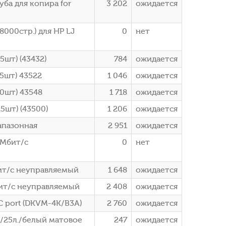
ба для копира for
3 202
ожидается
000стр.) для HP LJ
0
нет
5шт) (43432)
784
ожидается
25шт) 43522
1 046
ожидается
50шт) 43548
1 718
ожидается
5шт) (43500)
1 206
ожидается
апазонная
2 951
ожидается
0Мбит/с
0
нет
ит/с неуправляемый
1 648
ожидается
ит/с неуправляемый
2 408
ожидается
 port (DKVM-4K/B3A)
2 760
ожидается
/25л./белый матовое
247
ожидается