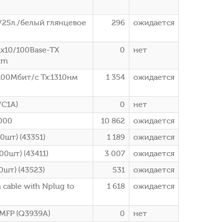
25л./белый глянцевое
296
ожидается
x10/100Base-TX
0
нет
km
100Мбит/с Tx:1310нм
1 354
ожидается
/C1A)
0
нет
000
10 862
ожидается
0шт) (43351)
1 189
ожидается
00шт) (43411)
3 007
ожидается
0шт) (43523)
531
ожидается
 cable with Nplug to
1 618
ожидается
 MFP (Q3939A)
0
нет