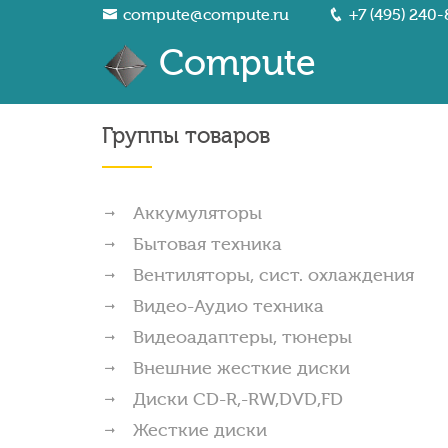
compute@compute.ru
+7 (495) 240-
Compute
Группы товаров
Аккумуляторы
Бытовая техника
Вентиляторы, сист. охлаждения
Видео-Аудио техника
Видеоадаптеры, тюнеры
Внешние жесткие диски
Диски CD-R,-RW,DVD,FD
Жесткие диски