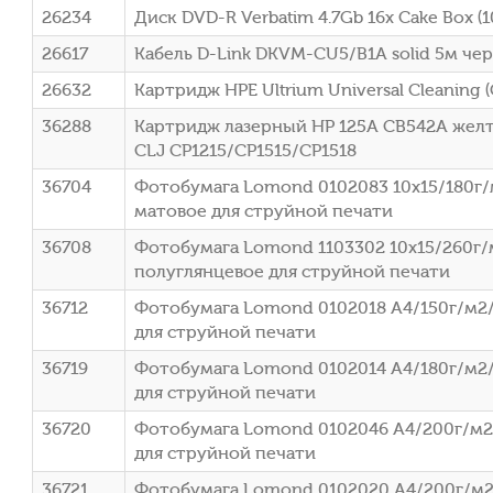
26234
Диск DVD-R Verbatim 4.7Gb 16x Cake Box (1
26617
Кабель D-Link DKVM-CU5/B1A solid 5м че
26632
Картридж HPE Ultrium Universal Cleaning 
36288
Картридж лазерный HP 125A CB542A желты
CLJ CP1215/CP1515/CP1518
36704
Фотобумага Lomond 0102083 10x15/180г/
матовое для струйной печати
36708
Фотобумага Lomond 1103302 10x15/260г/
полуглянцевое для струйной печати
36712
Фотобумага Lomond 0102018 A4/150г/м2/
для струйной печати
36719
Фотобумага Lomond 0102014 A4/180г/м2
для струйной печати
36720
Фотобумага Lomond 0102046 A4/200г/м2
для струйной печати
36721
Фотобумага Lomond 0102020 A4/200г/м2