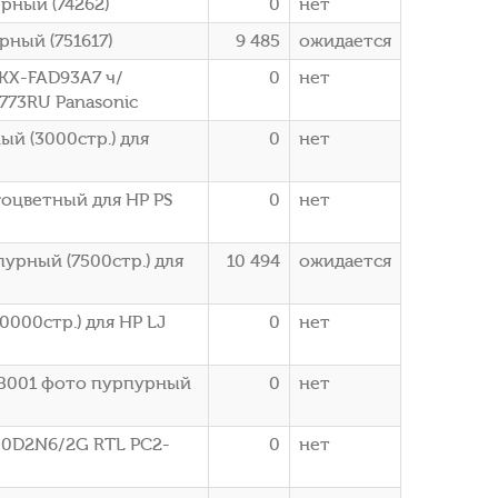
ерный (74262)
0
нет
рный (751617)
9 485
ожидается
KX-FAD93A7 ч/
0
нет
773RU Panasonic
ый (3000стр.) для
0
нет
оцветный для HP PS
0
нет
урный (7500стр.) для
10 494
ожидается
000стр.) для HP LJ
0
нет
B001 фото пурпурный
0
нет
00D2N6/2G RTL PC2-
0
нет