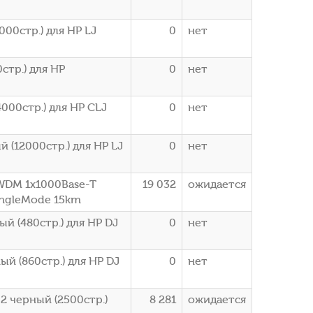
00стр.) для HP LJ
0
нет
стр.) для HP
0
нет
000стр.) для HP CLJ
0
нет
 (12000стр.) для HP LJ
0
нет
WDM 1x1000Base-T
19 032
ожидается
ingleMode 15km
й (480стр.) для HP DJ
0
нет
й (860стр.) для HP DJ
0
нет
 черный (2500стр.)
8 281
ожидается