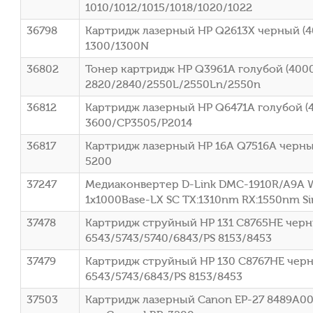
1010/1012/1015/1018/1020/1022
36798
Картридж лазерный HP Q2613X черный (40
1300/1300N
36802
Тонер картридж HP Q3961A голубой (4000
2820/2840/2550L/2550Ln/2550n
36812
Картридж лазерный HP Q6471A голубой (4
3600/CP3505/P2014
36817
Картридж лазерный HP 16A Q7516A черный
5200
37247
Медиаконвертер D-Link DMC-1910R/A9A 
1x1000Base-LX SC ТХ:1310nm RX:1550nm S
37478
Картридж струйный HP 131 C8765HE черны
6543/5743/5740/6843/PS 8153/8453
37479
Картридж струйный HP 130 C8767HE черны
6543/5743/6843/PS 8153/8453
37503
Картридж лазерный Canon EP-27 8489A002