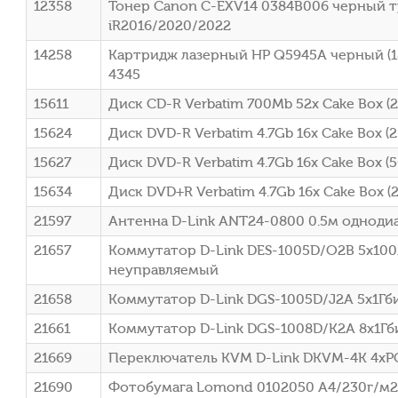
12358
Тонер Canon C-EXV14 0384B006 черный ту
iR2016/2020/2022
14258
Картридж лазерный HP Q5945A черный (18
4345
15611
Диск CD-R Verbatim 700Mb 52x Cake Box (2
15624
Диск DVD-R Verbatim 4.7Gb 16x Cake Box (
15627
Диск DVD-R Verbatim 4.7Gb 16x Cake Box (
15634
Диск DVD+R Verbatim 4.7Gb 16x Cake Box (2
21597
Антенна D-Link ANT24-0800 0.5м одноди
21657
Коммутатор D-Link DES-1005D/O2B 5x10
неуправляемый
21658
Коммутатор D-Link DGS-1005D/J2A 5x1Гб
21661
Коммутатор D-Link DGS-1008D/K2A 8x1Гб
21669
Переключатель KVM D-Link DKVM-4K 4xPC
21690
Фотобумага Lomond 0102050 A4/230г/м2