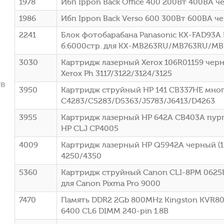
1978
Ибп Ippon Back Office 400 200Вт 400ВА ч
1986
Ибп Ippon Back Verso 600 300Вт 600ВА че
2241
Блок фотобарабана Panasonic KX-FAD93A 
б:6000стр. для KX-MB263RU/MB763RU/MB
3030
Картридж лазерный Xerox 106R01159 черн
Xerox Ph 3117/3122/3124/3125
ов
3950
Картридж струйный HP 141 CB337HE мног
C4283/C5283/D5363/J5783/J6413/D4263
3955
Картридж лазерный HP 642A CB403A пурп
HP CLJ CP4005
4009
Картридж лазерный HP Q5942A черный (10
4250/4350
5360
Картридж струйный Canon CLI-8PM 0625
для Canon Pixma Pro 9000
7470
Память DDR2 2Gb 800MHz Kingston KVR8
6400 CL6 DIMM 240-pin 1.8В