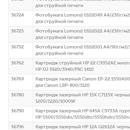
для струйной печати
36724
Фотобумага Lomond 0102049 A4/230г/м2/
для струйной печати
36725
Фотобумага Lomond 0102022 A4/230г/м2
для струйной печати
36732
Фотобумага Lomond 0102001 A4/90г/м2/
для струйной печати
36762
Картридж струйный HP 22 C9352AE многоц
HP DJ 3920/3940/PSC 1410
36769
Картридж лазерный Canon EP-22 1550A003
для Canon LBP-800/1120
36780
Картридж лазерный HP 15X C7115X черный 
1200/1220/1000W
36790
Картридж лазерный HP 645A C9733A пурпу
HP 5500/5550dn/5550dtn/5550hdn/5550n
36796
Картридж лазерный HP 12A Q2612A черный