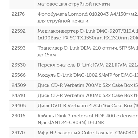
матовое для струйной печати
22176
Фотобумага Lomond 0102043 A4/150г/м2/
для струйной печати
22592
Медиаконвертер D-Link DMC-920T/B10A 1
1x100Base-FX SC ТХ:1550nm RX:1310nm 20
22593
Трансивер D-Link DEM-210 оптич. SFP SM 
до 15км
23530
Переключатель D-Link KVM-221 (KVM-221
23566
Модуль D-Link DMC-1002 SNMP for DMC-1
24309
Диск CD-R Verbatim 700Mb 52x Cake Box (5
24310
Диск CD-R Verbatim 700Mb 52x Cake Box (1
24405
Диск DVD-R Verbatim 4.7Gb 16x Cake Box (1
25016
Кабель Dlink 3 meters of HDF-400 extension
Njack(ANT24-CB03N) D-LINK
25170
Мфу HP лазерный Color LaserJet CM6040f