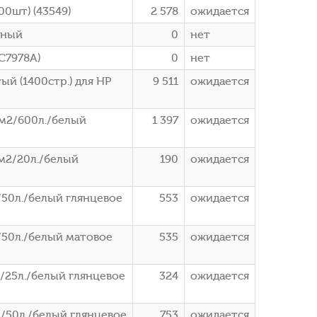
00шт) (43549)
2 578
ожидается
рный
0
нет
(C7978A)
0
нет
й (1400стр.) для HP
9 511
ожидается
м2/600л./белый
1 397
ожидается
м2/20л./белый
190
ожидается
50л./белый глянцевое
553
ожидается
/50л./белый матовое
535
ожидается
/25л./белый глянцевое
324
ожидается
/50л./белый глянцевое
753
ожидается