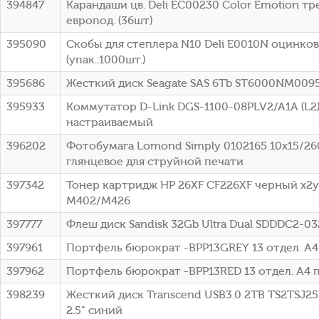
394847
Карандаши цв. Deli EC00230 Color Emotion тр
европод. (36шт)
395090
Скобы для степлера N10 Deli E0010N оцинков
(упак.:1000шт.)
395686
Жесткий диск Seagate SAS 6Tb ST6000NM0095 
395933
Коммутатор D-Link DGS-1100-08PLV2/A1A (L2)
настраиваемый
396202
Фотобумага Lomond Simply 0102165 10x15/26
глянцевое для струйной печати
397342
Тонер картридж HP 26XF CF226XF черный x2уп.
M402/M426
397777
Флеш диск Sandisk 32Gb Ultra Dual SDDDC2-0
397961
Портфель бюрократ -BPP13GREY 13 отдел. A4
397962
Портфель бюрократ -BPP13RED 13 отдел. A4 
398239
Жесткий диск Transcend USB3.0 2TB TS2TSJ25
2.5" синий