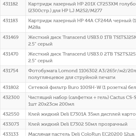
431182
Картридж лазерный HP 201X CF253XM голуб
(2300стр.) для HP LJ M252/M277
431183
Картридж лазерный HP 44A CF244A черный (10
M28a
431469
Жесткий диск Transcend USB3.0 1TB TS1TSJ25M
2.5" серый
431470
Жесткий диск Transcend USB3.0 2TB TS2TSJ25
2.5" серый
431754
Фотобумага Lomond 1106302 A3/265г/м2/20л
полуглянцевое для струйной печати
431802
Сетевой фильтр Buro 100SH-W (1 розетка) бе
432300
Чистящий набор (салфетки + гель) Cactus CS-
1шт 20x23см 200мл
432550
Клей жидкий Deli E7301A 35мл дисплей карт
433073
Клей жидкий Deli E7302 50мл прозрачный
433133
Масляная пастель Deli ColoRun EC20200 12цв.