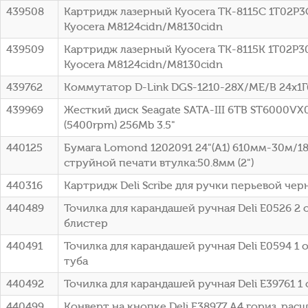
439508
Картридж лазерный Kyocera TK-8115C 1T02P3C
Kyocera M8124cidn/M8130cidn
439509
Картридж лазерный Kyocera TK-8115K 1T02P30
Kyocera M8124cidn/M8130cidn
439762
Коммутатор D-Link DGS-1210-28X/ME/B 24x1Г
439969
Жесткий диск Seagate SATA-III 6TB ST6000VX0
(5400rpm) 256Mb 3.5"
440125
Бумага Lomond 1202091 24"(A1) 610мм-30м/1
струйной печати втулка:50.8мм (2")
440316
Картридж Deli Scribe для ручки перьевой чер
440489
Точилка для карандашей ручная Deli E0526 2
блистер
440491
Точилка для карандашей ручная Deli E0594 1
туба
440492
Точилка для карандашей ручная Deli E39761 
440499
Конверт на кнопке Deli E38977 A4 гориз. ра