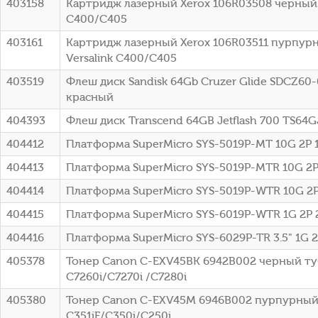
403158
Картридж лазерный Xerox 106R03508 черный (2
C400/C405
403161
Картридж лазерный Xerox 106R03511 пурпурны
Versalink C400/C405
403519
Флеш диск Sandisk 64Gb Cruzer Glide SDCZ60
красный
404393
Флеш диск Transcend 64GB Jetflash 700 TS64
404412
Платформа SuperMicro SYS-5019P-MT 10G 2P
404413
Платформа SuperMicro SYS-5019P-MTR 10G 2
404414
Платформа SuperMicro SYS-5019P-WTR 10G 2
404415
Платформа SuperMicro SYS-6019P-WTR 1G 2P
404416
Платформа SuperMicro SYS-6029P-TR 3.5" 1G 
405378
Тонер Canon C-EXV45BK 6942B002 черный туб
C7260i/C7270i /C7280i
405380
Тонер Canon C-EXV45M 6946B002 пурпурный 
С351iF/C350i/C250i