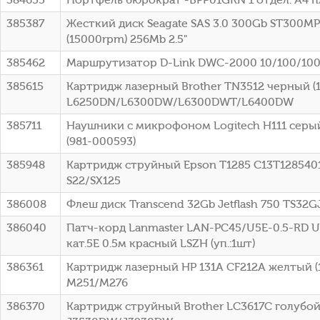
385387
Жесткий диск Seagate SAS 3.0 300Gb ST300MP
(15000rpm) 256Mb 2.5"
385462
Маршрутизатор D-Link DWC-2000 10/100/10
385615
Картридж лазерный Brother TN3512 черный (12
L6250DN/L6300DW/L6300DWT/L6400DW
385711
Наушники с микрофоном Logitech H111 серый
(981-000593)
385948
Картридж струйный Epson T1285 C13T1285401
S22/SX125
386008
Флеш диск Transcend 32Gb Jetflash 750 TS32
386040
Патч-корд Lanmaster LAN-PC45/U5E-0.5-RD UT
кат.5E 0.5м красный LSZH (уп.:1шт)
386361
Картридж лазерный HP 131A CF212A желтый (18
M251/M276
386370
Картридж струйный Brother LC3617C голубой (