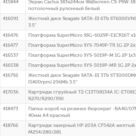
415844
Экран Cactus 183x244см Wallscreen CS-PSW-18
потолочный рулонный белый
416091
Жесткий диск Seagate SATA-III 6Tb ST6000VN
3.5"
416476
Платформа SuperMicro SSG-6029P-E1CR16T x1
416477
Платформа SuperMicro SYS-7049P-TR 1G 2P 2
416537
Платформа SuperMicro SYS-5019P-M 1G 2P 1x
416538
Платформа SuperMicro SYS-5019P-MR 1G 2P 
416792
Жесткий диск Seagate SATA-III 3Tb ST3000DM
(5400rpm) 256Mb 3.5"
417036
Картридж струйный T2 C13T08134A IC-ET0813
R270/R290/390
418473
Папка-короб на резинке бюрократ -BA40/07
40мм A4 красный
418766
Картридж лазерный HP 203A CF542A желтый (
M254/280/281