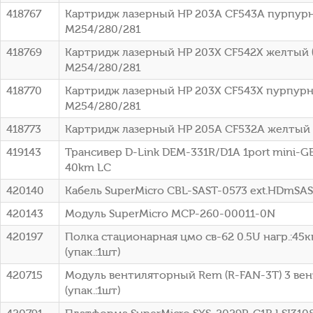
418767
Картридж лазерный HP 203A CF543A пурпурны
M254/280/281
418769
Картридж лазерный HP 203X CF542X желтый (
M254/280/281
418770
Картридж лазерный HP 203X CF543X пурпурны
M254/280/281
418773
Картридж лазерный HP 205A CF532A желтый (
419143
Трансивер D-Link DEM-331R/D1A 1port mini-G
40km LC
420140
Кабель SuperMicro CBL-SAST-0573 ext.HDmSA
420143
Модуль SuperMicro MCP-260-00011-0N
420197
Полка стационарная цмо св-62 0.5U нагр.:45к
(упак.:1шт)
420715
Модуль вентиляторный Rem (R-FAN-3T) 3 вен
(упак.:1шт)