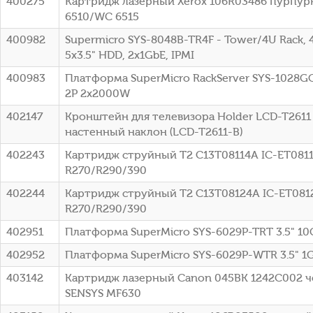
400275
Картридж лазерный Xerox 106R03486 пурпурны
6510/WC 6515
400982
Supermicro SYS-8048B-TR4F - Tower/4U Rack, 
5x3.5" HDD, 2x1GbE, IPMI
400983
Платформа SuperMicro RackServer SYS-1028GQ
2P 2x2000W
402147
Кронштейн для телевизора Holder LCD-T2611 
настенный наклон (LCD-T2611-B)
402243
Картридж струйный T2 C13T08114A IC-ET0811 
R270/R290/390
402244
Картридж струйный T2 C13T08124A IC-ET0812 
R270/R290/390
402951
Платформа SuperMicro SYS-6029P-TRT 3.5" 1
402952
Платформа SuperMicro SYS-6029P-WTR 3.5" 1
403142
Картридж лазерный Canon 045BK 1242C002 чер
SENSYS MF630