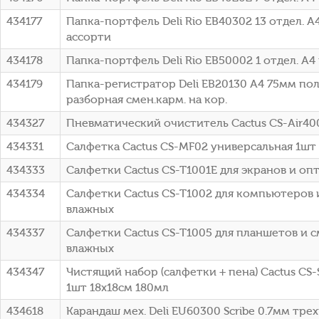
434177
Папка-портфель Deli Rio EB40302 13 отдел. 
ассорти
434178
Папка-портфель Deli Rio EB50002 1 отдел. A
434179
Папка-регистратор Deli EB20130 A4 75мм п
разборная смен.карм. на кор.
434327
Пневматический очиститель Cactus CS-Air40
434331
Салфетка Cactus CS-MF02 универсальная 1шт
434333
Салфетки Cactus CS-T1001E для экранов и оп
434334
Салфетки Cactus CS-T1002 для компьютеров 
влажных
434337
Салфетки Cactus CS-T1005 для планшетов и 
влажных
434347
Чистящий набор (салфетки + пена) Cactus CS
1шт 18x18см 180мл
434618
Карандаш мех. Deli EU60300 Scribe 0.7мм тре