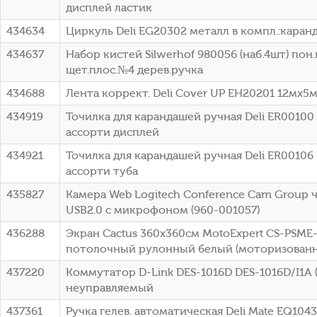
дисплей ластик
434634
Циркуль Deli EG20302 металл в компл.:каран
434637
Набор кистей Silwerhof 980056 (наб.4шт) пон.
щет.плос.№4 дерев.ручка
434688
Лента коррект. Deli Cover UP EH20201 12мx5
434919
Точилка для карандашей ручная Deli ER00100
ассорти дисплей
434921
Точилка для карандашей ручная Deli ER00106
ассорти туба
435827
Камера Web Logitech Conference Cam Group ч
USB2.0 с микрофоном (960-001057)
436288
Экран Cactus 360x360см MotoExpert CS-PSME
потолочный рулонный белый (моторизованн
437220
Коммутатор D-Link DES-1016D DES-1016D/I1A 
неуправляемый
437361
Ручка гелев. автоматическая Deli Mate EQ10