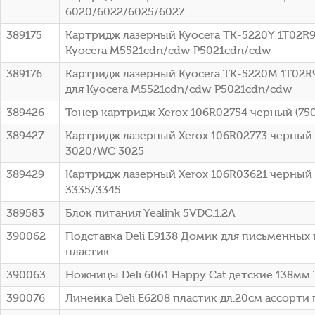
6020/6022/6025/6027
389175
Картридж лазерный Kyocera TK-5220Y 1T02R9
Kyocera M5521cdn/cdw P5021cdn/cdw
389176
Картридж лазерный Kyocera TK-5220M 1T02R9
для Kyocera M5521cdn/cdw P5021cdn/cdw
389426
Тонер картридж Xerox 106R02754 черный (750
389427
Картридж лазерный Xerox 106R02773 черный (1
3020/WC 3025
389429
Картридж лазерный Xerox 106R03621 черный (
3335/3345
389583
Блок питания Yealink 5VDC.1.2A
390062
Подставка Deli E9138 Домик для письменных
пластик
390063
Ножницы Deli 6061 Happy Cat детские 138мм 
390076
Линейка Deli E6208 пластик дл.20см ассорти