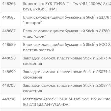
448266
Supermicro SYS-7049A-T - Twr/4U, 1200W, 2xLG
bays, 2x1GbE, IPMI
448685
Блок самоклеящийся бумажный Stick`n 21778 5
"носорог"
448687
Блок самоклеящийся бумажный Stick`n 21780 
упак. "слон"
448689
Блок самоклеящийся бумажный Stick`n ECO 2
пастель желтый
448698
Закладки самокл. пластиковые Stick`n 26073 4
сложения
448699
Закладки самокл. пластиковые Stick`n 26074 4
сложения
448705
Закладки самокл. пластиковые Stick`n 26087 4
сложения
448796
Мат.плата Asrock H310CM-DVS Soc-1151v2 Int
8ch(7.1) GbLAN+VGA+DVI