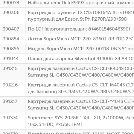
390078
Набор линеек Deli E9597 прозрачный компл.:л
390306
Картридж струйный T2 C13T08164A IC-ET0816
пурпурный для Epson St Ph R270R/290/390
390407
По 1С Налогоплательщик 8 (4601546046390)
390854
Лоток SuperMicro MCP-220-83601-0B FDD 2.5
390856
Модуль SuperMicro MCP-220-00118-0B 3.5" hot
391044
Папка для акварели Silwerhof 914006-24 A4 10
391215
Картридж лазерный Cactus CS-CLT-K404S CLT-
Samsung SL-C430/C430W/C480/C480W/C480
391216
Картридж лазерный Cactus CS-CLT-M404S CLT
для Samsung SL-C430/C430W/C480/C480W/C
391217
Картридж лазерный Cactus CS-CLT-Y404S CLT-
Samsung SL-C430/C430W/C480/C480W/C480
391374
Supermicro SYS-2028R-TXR - 2U, 2x1000W, 2xL
16x2.5"HDD, 2xGbE, IPMI