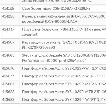
Xerox Phaser 6020/6022/WC6025/6027
414126
Case Supermicro CSE-216BA-R1K28LPB
414220
Камера видеонаблюдения IP D-Link DCS-8000LH
корп.:белый (DCS-8000LH/A1A)
414337
Портфель бюрократ -BPR13LGRN 13 отдел. A4
зеленый
414507
Картридж струйный T2 C13T08154A IC-ET0815
Ph R270R/290/390
414685
Жесткий диск Seagate SAS 3.0 1200GB ST1200M
Performance (10000rpm) 256Mb 2.5"
415676
Платформа SuperMicro SYS-1029P-WT 2.5" C62
415677
Платформа SuperMicro SYS-1029P-WTR 2.5" C6
415681
Платформа SuperMicro SYS-1029P-MT 2.5" C62
415682
Платформа SuperMicro SYS-1029P-MTR 2.5" C
415683
Платформа SuperMicro SYS-1029P-WTRT 2.5" 