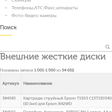
Телефоны,АТС,Факс.аппараты
Фото-Видео камеры
Поиск
Внешние жесткие диски
Показаны записи
1 001-1 500
из
54 652
.
Артикул
Наименование
384585
Картридж струйный Epson T1303 C13T1303401
(10.1мл) для Epson B42WD
384655
Портфель бюрократ -BPP01GRN 1 отдел. A4 п