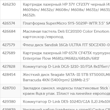
426230
Картридж лазерный HP 37Y CF237Y черный (41
M609dn/ M632z/ M608n/ M608x/ M631z/ M631
M632h
426574
Платформа SuperMicro SYS-5029P-WTR 3.5" S
426684
Масляная пастель Deli EC20100 Color Emotio
картон.кор./европод.
427579
Флеш диск Sandisk 16Gb ULTRA FIT SDCZ430-
427689
Картридж лазерный HP 657X CF473X пурпурный
Enterprise Flow M681z/M682z/681dh/681f
427828
Коммутатор D-Link DGS-1210-10/F1A 8x1Гбит
428454
Жесткий диск Seagate SATA-III 5TB ST5000L
Barracuda 4KN (5400rpm) 128Mb 2.5"
428700
Закладки самокл. индексы пластиковые Stick
краем 8цв.в упак. 15лист на линейке европод
429380
Коммутатор D-Link DES-1024D/G1A (L2) 24x
429839
Чистящий набор (салфетки + спрей) Cactus C