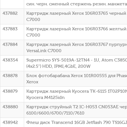
син. черн. сменный стержень резин. манжета
437882
Картридж лазерный Xerox 106R03765 черный (1
C7000
437883
Картридж лазерный Xerox 106R03766 желтый (1
C7000
437884
Картридж лазерный Xerox 106R03767 пурпурны
VersaLink C7000
438354
Supermicro SYS-5019A-12TN4 - 1U, Atom C385
(4x2.5") HDD, IPMI,4GbE, 200W
438878
Блок фотобарабана Xerox 101R00555 для Phas
Xerox
438879
Картридж лазерный Kyocera TK-6115 1T02P10N
Kyocera M4125idn
438880
Картридж струйный T2 IC-H053 CN053AE чер
6100/6600/6700/7110/7610
438942
Флеш диск Transcend 16GB Jetflash 790 TS16