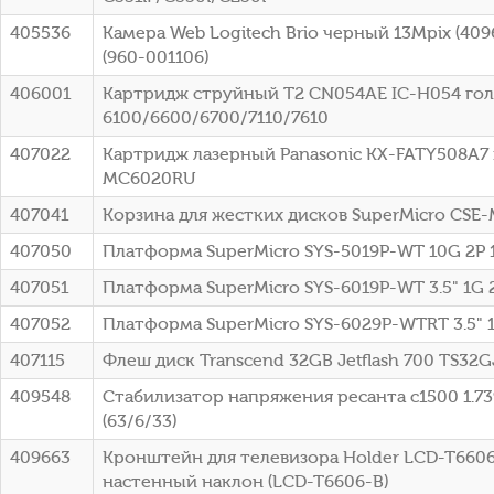
405536
Камера Web Logitech Brio черный 13Mpix (40
(960-001106)
406001
Картридж струйный T2 CN054AE IC-H054 голу
6100/6600/6700/7110/7610
407022
Картридж лазерный Panasonic KX-FATY508A7 
MC6020RU
407041
Корзина для жестких дисков SuperMicro CSE
407050
Платформа SuperMicro SYS-5019P-WT 10G 2P
407051
Платформа SuperMicro SYS-6019P-WT 3.5" 1G 
407052
Платформа SuperMicro SYS-6029P-WTRT 3.5" 
407115
Флеш диск Transcend 32GB Jetflash 700 TS32
409548
Стабилизатор напряжения ресанта с1500 1.
(63/6/33)
409663
Кронштейн для телевизора Holder LCD-T6606
настенный наклон (LCD-T6606-B)