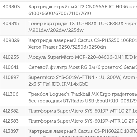
409803
Картридж струйный T2 CN056AE IC-H056 жел
6100/6600/6700/7110/7610
409815
Тонер картридж T2 TC-H83X TC-CF283X черный
M201dw/202dw/225dw
409829
Картридж лазерный Cactus CS-PH3250 106R013
Xerox Phaser 3250/3250d/3250dn
410235
Модуль SuperMicro MCP-220-84606-0N HDD ki
410641
Сетевой фильтр Most RG 3м (6 розеток) белый
410897
Supermicro SYS-5019A-FTN4 - 1U, 200W, Atom
2x3.5" FixHDD, IPMI,4xGbE
411306
Трекбол Logitech Trackball MX Ergo графитов
беспроводная BT/Radio USB (6but) (910-005179
412382
Платформа SuperMicro SYS-6019P-MT 1G 2P 
412383
Платформа SuperMicro SYS-6019P-MTR 1G 2P
413897
Картридж лазерный Cactus CS-PH6022C 106R02