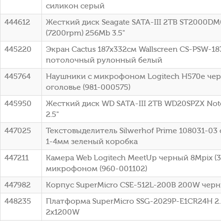
силикон серый
444612
Жесткий диск Seagate SATA-III 2TB ST2000DM
(7200rpm) 256Mb 3.5"
445220
Экран Cactus 187x332см Wallscreen CS-PSW-18
потолочный рулонный белый
445764
Наушники с микрофоном Logitech H570e чер
оголовье (981-000575)
445950
Жесткий диск WD SATA-III 2TB WD20SPZX Not
2.5"
447025
Текстовыделитель Silwerhof Prime 108031-0
1-4мм зеленый коробка
447211
Камера Web Logitech MeetUp черный 8Mpix (3
микрофоном (960-001102)
447982
Корпус SuperMicro CSE-512L-200B 200W чер
448235
Платформа SuperMicro SSG-2029P-E1CR24H 2.
2x1200W