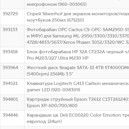
микрофоном (960-001065)
392729
Спрей Silwerhof для экранов мониторов/пл
ноутбуков 250мл (671210)
393133
Фотобарабан OPC Cactus CS-OPC-SAM2950-5
и МФУ) для Samsung ML-2950/3300/3310/3370
4728/4833/5637/Xerox Phaser 3052/3320/WC 3
393418
Блок фотобарабана HP 32A CF232A черный ч/б
Pro M203/227 Ultra M230 HP
393964
Жесткий диск Seagate SATA-III 4TB ST4000DM
(5400rpm) 256Mb 3.5"
394521
Клавиатура Logitech G413 Carbon механическ
gamer LED (920-008309)
394801
Картридж струйный Epson T2612 C13T26124012 
Epson XP-600/700/800
394846
Карандаши цв. Deli EC00220 Color Emotion тр
европод. (24шт)