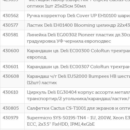
оптики 1шт 25х25см 50мл
430562
Ручка корректор Deli Cover UP EH10100 шар
430577
Ластик Deli EH01400 Blooming цилиндр 22x4
430581
Линейка Deli EG00302 Pioneer пластик дл.3
градуировка УФ чернила европодвес
430600
Карандаши цв. Deli EC00300 ColoRun трехгран
европод.
430601
Карандаши цв. Deli EC00307 ColoRun трехгран.
430608
Карандаш ч/г Deli EU52000 Bumpees HB шести
(12шт) ластик
430610
Циркуль Deli EG30404 корпус ассорти металл
транспортир/2 угольника/карандаш/ластик/
430805
Салфетки Cactus CS-T1001 для экранов и опт
430979
Supermicro SYS-5019S-TN4 - 1U, 200W, Xeon E
ECC, 2x3.5" FixHDD, IPMI,4xGbE