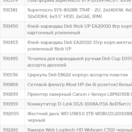
391379
Платформа SuperMicro SYS-1019S-MC0T 3008
391381
Supermicro SYS-8028B-TR4F - 2U, 2x1400W, 4x
32xDDR4, 6x3.5" HDD, 2xGbE, IPMI
391450
Клей-карандаш Deli Stick UP EA20010 8гр ко
картонный усиленный
391453
Клей-карандаш Deli EA20110 15гр корп.желт
усиленный Stick UP
391495
Точилка для карандашей ручная Deli Cup E05
ассорти дисплей
391536
Циркуль Deli E8622 корпус ассорти пластик
391806
Сетевой фильтр Most HP 2м (6 розеток) белы
391839
Принтер лазерный Canon i-Sensys LBP6030B 
391959
Коммутатор D-Link DGS-1008A/F1A 8x1Гбит/
392055
Жесткий диск WD USB3.0 1TB WDBUZG0010BBK-
черный
392261
Камера Web Logitech HD Webcam C310 черный 