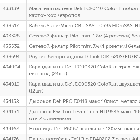
433139
Масляная пастель Deli EC20110 Color Emotion
картон.кор./европод.
433517
Кабель SuperMicro CBL-SAST-0593 HDmSAS-
433528
Сетевой фильтр Pilot mini 1.8м (4 розетки) бел
433532
Сетевой фильтр Pilot mini 7м (4 розетки) белы
433694
Роутер беспроводной D-Link DIR-620S/RU/B
434004
Карандаши цв. Deli EC00320 ColoRun трехгран
европод. (24шт)
434010
Карандаши цв. Deli EC00520 ColoRun двухцвет
(12шт)
434152
Дырокол Deli PRO E0118 макс.:10лист. металл 
434154
Дырокол Kw-Trio Lever-Tech HD 9546 макс.:1
отв.:2 с линейкой
434162
Ножницы Deli E6067 школьные 120мм пласти
434176
Папка-портфель Deli Rio EB40202 7 отдел. A