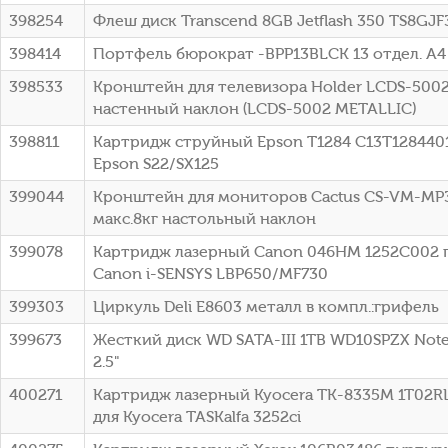
398254
Флеш диск Transcend 8GB Jetflash 350 TS8GJ
398414
Портфель бюрократ -BPP13BLCK 13 отдел. A4
398533
Кронштейн для телевизора Holder LCDS-5002 
настенный наклон (LCDS-5002 METALLIC)
398811
Картридж струйный Epson T1284 C13T12844012
Epson S22/SX125
399044
Кронштейн для мониторов Cactus CS-VM-MP3
макс.8кг настольный наклон
399078
Картридж лазерный Canon 046HM 1252C002 п
Canon i-SENSYS LBP650/MF730
399303
Циркуль Deli E8603 металл в компл.:грифель
399673
Жесткий диск WD SATA-III 1TB WD10SPZX Note
2.5"
400271
Картридж лазерный Kyocera TK-8335M 1T02RL
для Kyocera TASKalfa 3252ci