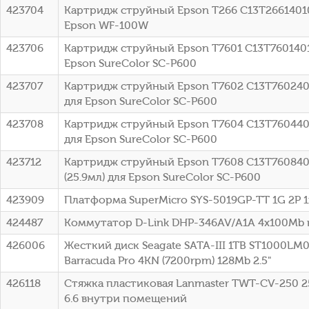
423704
Картридж струйный Epson T266 C13T26614010 
Epson WF-100W
423706
Картридж струйный Epson T7601 C13T7601401
Epson SureColor SC-P600
423707
Картридж струйный Epson T7602 C13T76024010
для Epson SureColor SC-P600
423708
Картридж струйный Epson T7604 C13T76044010
для Epson SureColor SC-P600
423712
Картридж струйный Epson T7608 C13T7608401
(25.9мл) для Epson SureColor SC-P600
423909
Платформа SuperMicro SYS-5019GP-TT 1G 2P 
424487
Коммутатор D-Link DHP-346AV/A1A 4x100Mb
426006
Жесткий диск Seagate SATA-III 1TB ST1000LM
Barracuda Pro 4KN (7200rpm) 128Mb 2.5"
426118
Стяжка пластиковая Lanmaster TWT-CV-250 2
6.6 внутри помещений