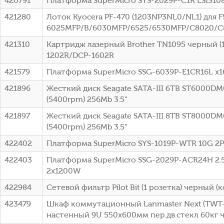
420791
Платформа SuperMicro SYS-2029P-C1R LSI310
421280
Лоток Kyocera PF-470 (1203NP3NL0/NL1) для F
6025MFP/B/6030MFP/6525/6530MFP/C8020/
421310
Картридж лазерный Brother TN1095 черный (15
1202R/DCP-1602R
421579
Платформа SuperMicro SSG-6039P-E1CR16L x1
421896
Жесткий диск Seagate SATA-III 6TB ST6000DM
(5400rpm) 256Mb 3.5"
421897
Жесткий диск Seagate SATA-III 8TB ST8000DM
(5400rpm) 256Mb 3.5"
422402
Платформа SuperMicro SYS-1019P-WTR 10G 2
422403
Платформа SuperMicro SSG-2029P-ACR24H 2.5
2x1200W
422984
Сетевой фильтр Pilot Bit (1 розетка) черный (к
423479
Шкаф коммутационный Lanmaster Next (TW
настенный 9U 550x600мм пер.дв.стекл 60кг 