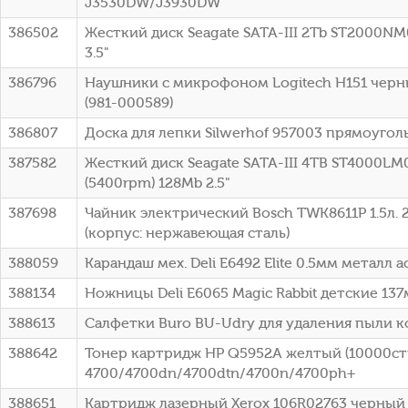
J3530DW/J3930DW
386502
Жесткий диск Seagate SATA-III 2Tb ST2000NM
3.5"
386796
Наушники с микрофоном Logitech H151 черн
(981-000589)
386807
Доска для лепки Silwerhof 957003 прямоугол
387582
Жесткий диск Seagate SATA-III 4TB ST4000LM
(5400rpm) 128Mb 2.5"
387698
Чайник электрический Bosch TWK8611P 1.5л.
(корпус: нержавеющая сталь)
388059
Карандаш мех. Deli E6492 Elite 0.5мм металл 
388134
Ножницы Deli E6065 Magic Rabbit детские 13
388613
Салфетки Buro BU-Udry для удаления пыли к
388642
Тонер картридж HP Q5952A желтый (10000стр
4700/4700dn/4700dtn/4700n/4700ph+
388651
Картридж лазерный Xerox 106R02763 черный (