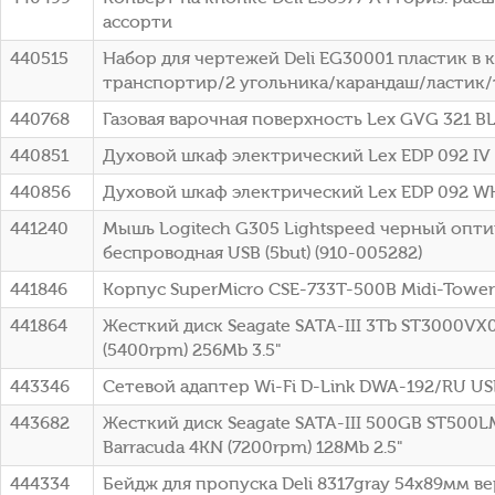
ассорти
440515
Набор для чертежей Deli EG30001 пластик в 
транспортир/2 угольника/карандаш/ластик
440768
Газовая варочная поверхность Lex GVG 321 
440851
Духовой шкаф электрический Lex EDP 092 IV
440856
Духовой шкаф электрический Lex EDP 092 W
441240
Мышь Logitech G305 Lightspeed черный оптич
беспроводная USB (5but) (910-005282)
441846
Корпус SuperMicro CSE-733T-500B Midi-Towe
441864
Жесткий диск Seagate SATA-III 3Tb ST3000VX0
(5400rpm) 256Mb 3.5"
443346
Сетевой адаптер Wi-Fi D-Link DWA-192/RU USB 
443682
Жесткий диск Seagate SATA-III 500GB ST500
Barracuda 4KN (7200rpm) 128Mb 2.5"
444334
Бейдж для пропуска Deli 8317gray 54х89мм в