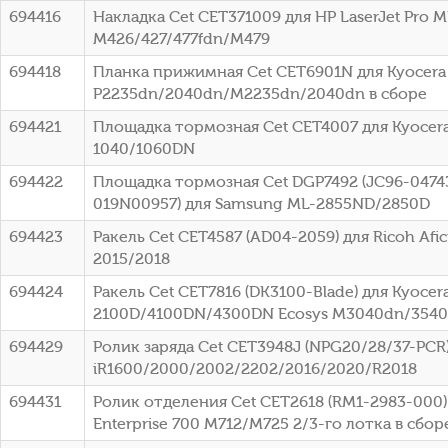
694416
Накладка Cet CET371009 для HP LaserJet Pro M
M426/427/477fdn/M479
694418
Планка прижимная Cet CET6901N для Kyocera
P2235dn/2040dn/M2235dn/2040dn в сборе
694421
Площадка тормозная Cet CET4007 для Kyocera
1040/1060DN
694422
Площадка тормозная Cet DGP7492 (JC96-0474
019N00957) для Samsung ML-2855ND/2850D
694423
Ракель Cet CET4587 (AD04-2059) для Ricoh Afic
2015/2018
694424
Ракель Cet CET7816 (DK3100-Blade) для Kyocera
2100D/4100DN/4300DN Ecosys M3040dn/354
694429
Ролик заряда Cet CET3948J (NPG20/28/37-PCR
iR1600/2000/2002/2202/2016/2020/R2018
694431
Ролик отделения Cet CET2618 (RM1-2983-000)
Enterprise 700 M712/M725 2/3-го лотка в сбор