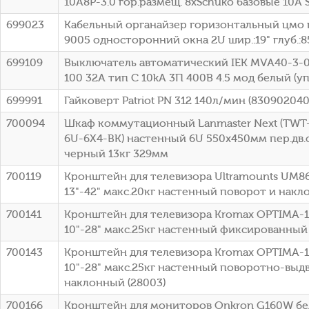
10A8P-3.0 гор.размещ. 8xSchuko базовые 10A 
699023
Кабельный органайзер горизонтальный цмо 
9005 односторонний окна 2U шир.:19" глуб.:
699109
Выключатель автоматический IEK MVA40-3-0
100 32A тип C 10kA 3П 400В 4.5 мод белый (уп
699991
Гайковерт Patriot PN 312 140л/мин (830902040
700094
Шкаф коммутационный Lanmaster Next (TW
6U-6X4-BK) настенный 6U 550x450мм пер.дв.
черный 13кг 329мм
700119
Кронштейн для телевизора Ultramounts UM8
13"-42" макс.20кг настенный поворот и накл
700141
Кронштейн для телевизора Kromax OPTIMA-
10"-28" макс.25кг настенный фиксированный 
700143
Кронштейн для телевизора Kromax OPTIMA-
10"-28" макс.25кг настенный поворотно-выд
наклонный (28003)
700166
Кронштейн для мониторов Onkron G160W бел