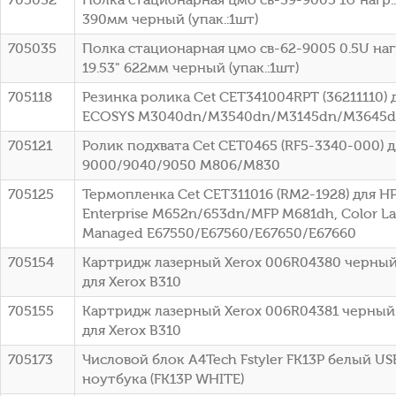
390мм черный (упак.:1шт)
705035
Полка стационарная цмо св-62-9005 0.5U нагр
19.53" 622мм черный (упак.:1шт)
705118
Резинка ролика Cet CET341004RPT (36211110) 
ECOSYS M3040dn/M3540dn/M3145dn/M3645
705121
Ролик подхвата Cet CET0465 (RF5-3340-000) д
9000/9040/9050 M806/M830
705125
Термопленка Cet CET311016 (RM2-1928) для HP
Enterprise M652n/653dn/MFP M681dh, Color La
Managed E67550/E67560/E67650/E67660
705154
Картридж лазерный Xerox 006R04380 черный 
для Xerox B310
705155
Картридж лазерный Xerox 006R04381 черный 
для Xerox B310
705173
Числовой блок A4Tech Fstyler FK13P белый USB
ноутбука (FK13P WHITE)