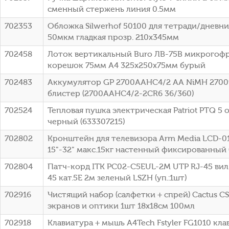
сменный стержень линия 0.5мм
702353
Обложка Silwerhof 50100 для тетради/дневн
50мкм гладкая прозр. 210x345мм
702458
Лоток вертикальный Buro ЛВ-75B микрогоф
корешок 75мм A4 325x250x75мм бурый
702483
Аккумулятор GP 2700AAHC4/2 AA NiMH 2700
блистер (2700AAHC4/2-2CR6 36/360)
702524
Тепловая пушка электрическая Patriot PTQ 5
черный (633307215)
702802
Кронштейн для телевизора Arm Media LCD-0
15"-32" макс.15кг настенный фиксированный 
702804
Патч-корд ITK PC02-C5EUL-2M UTP RJ-45 вил.
45 кат.5E 2м зеленый LSZH (уп.:1шт)
702916
Чистящий набор (салфетки + спрей) Cactus CS
экранов и оптики 1шт 18x18см 100мл
702918
Клавиатура + мышь A4Tech Fstyler FG1010 кла