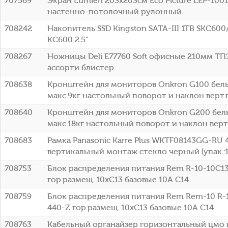
707569
Экран Lumien 203x203см Eco Picture LEP-10010
настенно-потолочный рулонный
708242
Накопитель SSD Kingston SATA-III 1TB SKC60
KC600 2.5"
708267
Ножницы Deli E77760 Soft офисные 210мм ТП
ассорти блистер
708638
Кронштейн для мониторов Onkron G100 белы
макс.9кг настольный поворот и наклон верт
708640
Кронштейн для мониторов Onkron G200 белы
макс.18кг настольный поворот и наклон вер
708683
Рамка Panasonic Karre Plus WKTF08143GG-RU 
вертикальный монтаж стекло черный (упак.:
708753
Блок распределения питания Rem R-10-10C13
гор.размещ. 10xC13 базовые 10A C14
708759
Блок распределения питания Rem Rem-10 R-1
440-Z гор.размещ. 10xC13 базовые 10A C14
708763
Кабельный органайзер горизонтальный цмо 