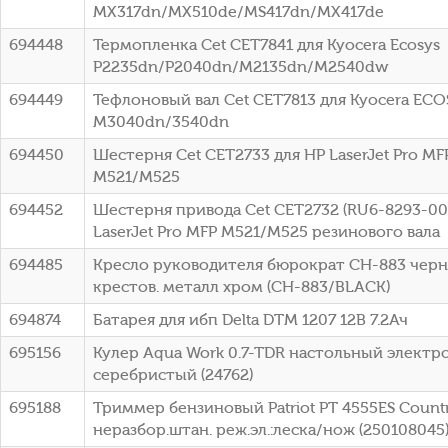
MX317dn/MX510de/MS417dn/MX417de
694448
Термопленка Cet CET7841 для Kyocera Ecosys
P2235dn/P2040dn/M2135dn/M2540dw
694449
Тефлоновый вал Cet CET7813 для Kyocera ECO
M3040dn/3540dn
694450
Шестерня Cet CET2733 для HP LaserJet Pro MF
M521/M525
694452
Шестерня привода Cet CET2732 (RU6-8293-00
LaserJet Pro MFP M521/M525 резинового вала
694485
Кресло руководителя бюрократ CH-883 чер
крестов. металл хром (CH-883/BLACK)
694874
Батарея для ибп Delta DTM 1207 12В 7.2Ач
695156
Кулер Aqua Work 0.7-TDR настольный элект
серебристый (24762)
695188
Триммер бензиновый Patriot PT 4555ES Country
неразбор.штан. реж.эл.:леска/нож (250108045