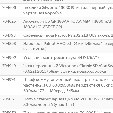
704605
Гвоздики Silwerhof 502019 металл черный (уп
картонная коробка
704623
Аккумулятор GP 180AAHC AA NiMH 1800mAh (
180AAHC-2DECRC2)
704798
Сабельная пила Patriot RS 202 21В UES аккум. 
704898
Электрод Patriot АНО-21 D4мм L450мм 1гр с
(605012040)
704902
Угольник магн. ресанта ум-34 (71/6/71)
704949
Нож перочинный Victorinox Classic SD Alox Sw
(0.6221.201G) 58мм 5функц. подар.коробка
704974
Шкаф коммутационный цмо шрн-эконом (шрн
настенный 6U 600x650мм пер.дв.стекл 65кг 
600мм 17.3кг 180град. 345мм
705031
Полка стационарная цмо мс-20-9005 2U нагр.:
200мм черный (упак.:1шт)
705032
Полка стационарная цмо св-39-9005 1U нагр.:4