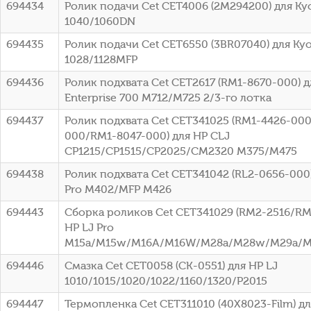
694434
Ролик подачи Cet CET4006 (2M294200) для Kyo
1040/1060DN
694435
Ролик подачи Cet CET6550 (3BR07040) для Kyo
1028/1128MFP
694436
Ролик подхвата Cet CET2617 (RM1-8670-000) д
Enterprise 700 M712/M725 2/3-го лотка
694437
Ролик подхвата Cet CET341025 (RM1-4426-00
000/RM1-8047-000) для HP CLJ
CP1215/CP1515/CP2025/CM2320 M375/M475
694438
Ролик подхвата Cet CET341042 (RL2-0656-000)
Pro M402/MFP M426
694443
Сборка роликов Cet CET341029 (RM2-2516/RM2
HP LJ Pro
M15a/M15w/M16A/M16W/M28a/M28w/M29a/
694446
Смазка Cet CET0058 (CK-0551) для HP LJ
1010/1015/1020/1022/1160/1320/P2015
694447
Термопленка Cet CET311010 (40X8023-Film) д