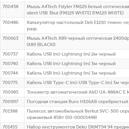
700438
Мышь A4Tech Fstyler FM12S белый оптическая
silent USB 3but (FM12S WHITE) (FM12S WHITE)
700486
Калькулятор настольный Deli E1210 темно-се
разр.
700663
Мышь A4Tech X89 черный оптическая 2400dp
(X89 (BLACK))
700737
Кабель USB (m)-Lightning (m) 2м черный
700740
Кабель USB (m)-Lightning (m) 3м черный
700744
Кабель USB (m)-Lightning (m) 3м черный
700775
Кабель USB Type-C (m)-USB Type-C (m) 3м че
700985
Тонометр автоматический A&D UA-888AC E M 
700997
Погодная станция Buro H106AB серебристый
701388
Пылесос автомобильный Berkut SVC-300 сер
оранжевый 85Вт (00-00001448)
701455
Набор инструментов Deko DKMT94 94 предм