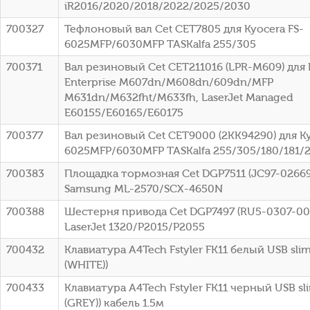
iR2016/2020/2018/2022/2025/2030
700327
Тефлоновый вал Cet CET7805 для Kyocera FS-
6025MFP/6030MFP TASKalfa 255/305
700371
Вал резиновый Cet CET211016 (LPR-M609) для 
Enterprise M607dn/M608dn/609dn/MFP
M631dn/M632fht/M633fh, LaserJet Managed
E60155/E60165/E60175
700377
Вал резиновый Cet CET9000 (2KK94290) для Ky
6025MFP/6030MFP TASKalfa 255/305/180/181/
700383
Площадка тормозная Cet DGP7511 (JC97-02669
Samsung ML-2570/SCX-4650N
700388
Шестерня привода Cet DGP7497 (RU5-0307-00
LaserJet 1320/P2015/P2055
700432
Клавиатура A4Tech Fstyler FK11 белый USB slim
(WHITE))
700433
Клавиатура A4Tech Fstyler FK11 черный USB sl
(GREY)) кабель 1.5м