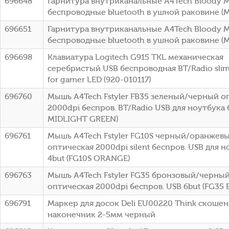
696648
Гарнитура внутриканальные A4Tech Bloody 
беспроводные bluetooth в ушной раковине (M
696651
Гарнитура внутриканальные A4Tech Bloody 
беспроводные bluetooth в ушной раковине (M
696698
Клавиатура Logitech G915 TKL механическая
серебристый USB беспроводная BT/Radio slim
for gamer LED (920-010117)
696760
Мышь A4Tech Fstyler FB35 зеленый/черный о
2000dpi беспров. BT/Radio USB для ноутбука 
MIDLIGHT GREEN)
696761
Мышь A4Tech Fstyler FG10S черный/оранжев
оптическая 2000dpi silent беспров. USB для 
4but (FG10S ORANGE)
696763
Мышь A4Tech Fstyler FG35 бронзовый/черны
оптическая 2000dpi беспров. USB 6but (FG35
696791
Маркер для досок Deli EU00220 Think скоше
наконечник 2-5мм черный