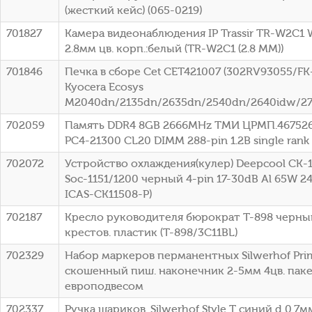
(жесткий кейс) (065-0219)
701827
Камера видеонаблюдения IP Trassir TR-W2C1 Wi
2.8мм цв. корп.:белый (TR-W2C1 (2.8 MM))
701846
Печка в сборе Cet CET421007 (302RV93055/FK-
Kyocera Ecosys
M2040dn/2135dn/2635dn/2540dn/2640idw/2
702059
Память DDR4 8GB 2666MHz ТМИ ЦРМП.46752
PC4-21300 CL20 DIMM 288-pin 1.2В single ran
702072
Устройство охлаждения(кулер) Deepcool CK
Soc-1151/1200 черный 4-pin 17-30dB Al 65W 24
ICAS-CK11508-P)
702187
Кресло руководителя бюрократ T-898 черны
крестов. пластик (T-898/3C11BL)
702329
Набор маркеров перманентных Silwerhof Pri
скошенный пиш. наконечник 2-5мм 4цв. паке
европодвесом
702337
Ручка шариков. Silwerhof Style T синий d 0.7м