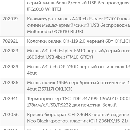
серый мышь:белый/серый USB беспроводная 
(FG1010 WHITE)
702919
Клавиатура + мышь A4Tech Fstyler FG1010 кла
синий мышь:черный/синий USB беспроводна
Multimedia (FG1010 BLUE)
702921
Колонки оклик OK-119 2.0 черный 6Вт OKLICK
702923
Мышь A4Tech Fstyler FM10 черный/серый опт
1600dpi USB 4but (FM10 GREY)
702925
Мышь A4Tech OP-730D черный оптическая 12
4but
702926
Мышь оклик 155M серебристый оптическая 1
4but (337117) OKLICK
702941
Термопринтер TSC TDP-247 (99-126A010-0002
178мм/с/USB/RS232 для печ.этик. белый
703036
Кресло бюрократ CH-296NX черный сиденье
Neo Black крестов. пластик (CH-296NX/15-21)