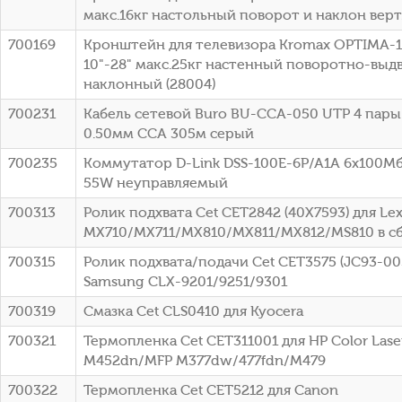
макс.16кг настольный поворот и наклон вер
700169
Кронштейн для телевизора Kromax OPTIMA-
10"-28" макс.25кг настенный поворотно-выд
наклонный (28004)
700231
Кабель сетевой Buro BU-CCA-050 UTP 4 пары c
0.50мм CCA 305м серый
700235
Коммутатор D-Link DSS-100E-6P/A1A 6x100Мб
55W неуправляемый
700313
Ролик подхвата Cet CET2842 (40X7593) для Le
MX710/MX711/MX810/MX811/MX812/MS810 в с
700315
Ролик подхвата/подачи Cet CET3575 (JC93-00
Samsung CLX-9201/9251/9301
700319
Смазка Cet CLS0410 для Kyocera
700321
Термопленка Cet CET311001 для HP Color Laser
M452dn/MFP M377dw/477fdn/M479
700322
Термопленка Cet CET5212 для Canon