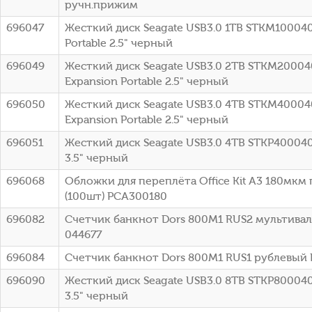
ручн.прижим
696047
Жесткий диск Seagate USB3.0 1TB STKM10004
Portable 2.5" черный
696049
Жесткий диск Seagate USB3.0 2TB STKM2000
Expansion Portable 2.5" черный
696050
Жесткий диск Seagate USB3.0 4TB STKM4000
Expansion Portable 2.5" черный
696051
Жесткий диск Seagate USB3.0 4TB STKP40004
3.5" черный
696068
Обложки для переплёта Office Kit A3 180мкм
(100шт) PCA300180
696082
Счетчик банкнот Dors 800M1 RUS2 мультива
044677
696084
Счетчик банкнот Dors 800M1 RUS1 рублевый 
696090
Жесткий диск Seagate USB3.0 8TB STKP80004
3.5" черный