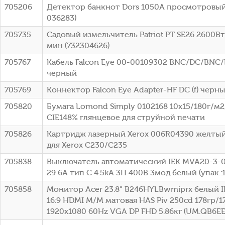
705206
Детектор банкнот Dors 1050A просмотровый
036283)
705735
Садовый измельчитель Patriot PT SE26 2600В
мин (732304626)
705767
Кабель Falcon Eye 00-00109302 BNC/DC/BNC
черный
705769
Коннектор Falcon Eye Adapter-HF DC (f) черн
705820
Бумага Lomond Simply 0102168 10x15/180г/м
CIE148% глянцевое для струйной печати
705826
Картридж лазерный Xerox 006R04390 желтый 
для Xerox C230/С235
705838
Выключатель автоматический IEK MVA20-3-0
29 6A тип C 4.5kA 3П 400В 3мод белый (упак.:
705858
Монитор Acer 23.8" B246HYLBwmiprx белый I
16:9 HDMI M/M матовая HAS Piv 250cd 178гр/1
1920x1080 60Hz VGA DP FHD 5.86кг (UM.QB6EE.