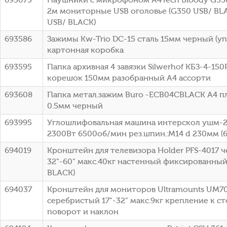
2м мониторные USB оголовье (G350 USB/ BLA
USB/ BLACK)
693586
Зажимы Kw-Trio DC-15 сталь 15мм черный (упа
картонная коробка
693595
Папка архивная 4 завязки Silwerhof КБЗ-4-15
корешок 150мм разобранный A4 ассорти
693608
Папка метал.зажим Buro -ECB04CBLACK A4 п
0.5мм черный
693995
Углошлифовальная машина интерскол ушм-
2300Вт 6500об/мин рез.шпин.:M14 d 230мм (60
694019
Кронштейн для телевизора Holder PFS-4017 
32"-60" макс.40кг настенный фиксированный 
BLACK)
694037
Кронштейн для мониторов Ultramounts UM7
серебристый 17"-32" макс.9кг крепление к 
поворот и наклон