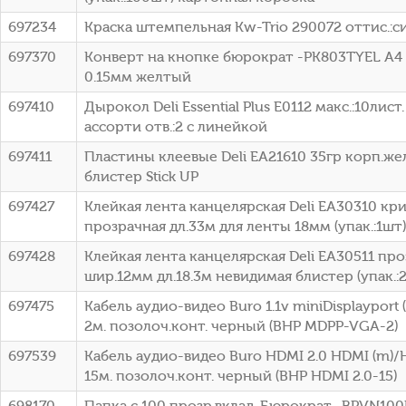
697234
Краска штемпельная Kw-Trio 290072 оттис.:с
697370
Конверт на кнопке бюрократ -PK803TYEL A4
0.15мм желтый
697410
Дырокол Deli Essential Plus E0112 макс.:10лист
ассорти отв.:2 с линейкой
697411
Пластины клеевые Deli EA21610 35гр корп.ж
блистер Stick UP
697427
Клейкая лента канцелярская Deli EA30310 кр
прозрачная дл.33м для ленты 18мм (упак.:1шт)
697428
Клейкая лента канцелярская Deli EA30511 пр
шир.12мм дл.18.3м невидимая блистер (упак.:
697475
Кабель аудио-видео Buro 1.1v miniDisplayport
2м. позолоч.конт. черный (BHP MDPP-VGA-2)
697539
Кабель аудио-видео Buro HDMI 2.0 HDMI (m)/
15м. позолоч.конт. черный (BHP HDMI 2.0-15)
698170
Папка с 100 прозр.вклад. Бюрократ -BPVN10