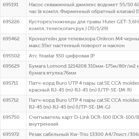
695191
Насос скважинный джилекс водомет 55/50 6
час (в компл.:Фирменный обратный клапан) (
695226
Кусторез/ножницы для травы Huter GET-3,6Hа
компл.:телескопич.рук.) (70/1/29)
695462
Кронштейн для телевизора Onkron M4 черны
макс.35кг настенный поворот и наклон
695502
Атс Yeastar S50 цифровая IP
695629
Бумага Lomond 1214208 310мм-175м/80г/м2
бумага втулка:76мм
695711
Патч-корд Buro UTP 4 пары cat.5E CCA molde
красный RJ-45 (m)-RJ-45 (m) (UTP-5E-1M-R)
695712
Патч-корд Buro UTP 4 пары cat.5E CCA molde
RJ-45 (m)-RJ-45 (m) (UTP-5E-1M-G)
695750
Считыватель карт D-Link DCR-100 (DCR-100/B
внутренний
695972
Резак сабельный Kw-Trio 13300 A4/7лист./30