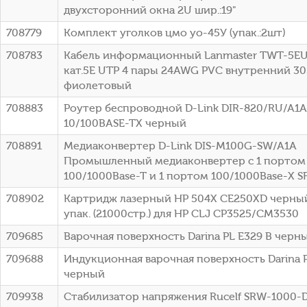
двухсторонний окна 2U шир.:19"
708779
Комплект уголков цмо уо-45У (упак.:2шт)
708783
Кабель информационный Lanmaster TWT-5E
кат.5E UTP 4 пары 24AWG PVC внутренний 3
фиолетовый
708883
Роутер беспроводной D-Link DIR-820/RU/A1
10/100BASE-TX черный
708891
Медиаконвертер D-Link DIS-M100G-SW/A1A
Промышленный медиаконвертер с 1 портом
100/1000Base-T и 1 портом 100/1000Base-X S
708902
Картридж лазерный HP 504X CE250XD черны
упак. (21000стр.) для HP CLJ CP3525/CM3530
709685
Варочная поверхность Darina PL E329 B черн
709688
Индукционная варочная поверхность Darina P
черный
709938
Стабилизатор напряжения Rucelf SRW-1000-