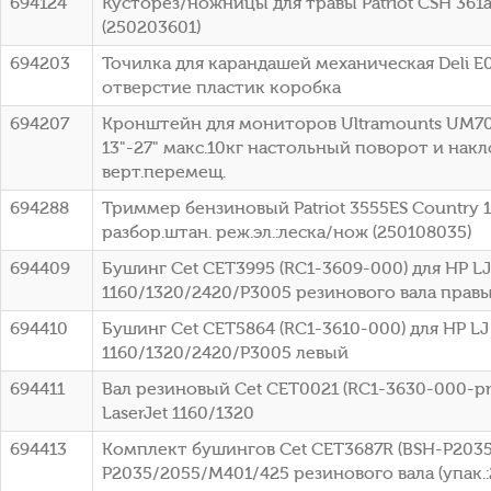
694124
Кусторез/ножницы для травы Patriot CSH 361
(250203601)
694203
Точилка для карандашей механическая Deli E0
отверстие пластик коробка
694207
Кронштейн для мониторов Ultramounts UM7
13"-27" макс.10кг настольный поворот и нак
верт.перемещ.
694288
Триммер бензиновый Patriot 3555ES Country 1.
разбор.штан. реж.эл.:леска/нож (250108035)
694409
Бушинг Cet CET3995 (RC1-3609-000) для HP LJ
1160/1320/2420/P3005 резинового вала прав
694410
Бушинг Cet CET5864 (RC1-3610-000) для HP LJ
1160/1320/2420/P3005 левый
694411
Вал резиновый Cet CET0021 (RC1-3630-000-pr
LaserJet 1160/1320
694413
Комплект бушингов Cet CET3687R (BSH-P2035)
P2035/2055/M401/425 резинового вала (упак.: