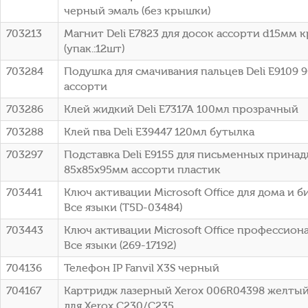
черный эмаль (без крышки)
703213
Магнит Deli E7823 для досок ассорти d15мм 
(упак.:12шт)
703284
Подушка для смачивания пальцев Deli E9109 
ассорти
703286
Клей жидкий Deli E7317A 100мл прозрачный
703288
Клей пва Deli E39447 120мл бутылка
703297
Подставка Deli E9155 для письменных прина
85х85х95мм ассорти пластик
703441
Ключ активации Microsoft Office для дома и б
Все языки (T5D-03484)
703443
Ключ активации Microsoft Office профессион
Все языки (269-17192)
704136
Телефон IP Fanvil X3S черный
704167
Картридж лазерный Xerox 006R04398 желтый 
для Xerox C230/С235