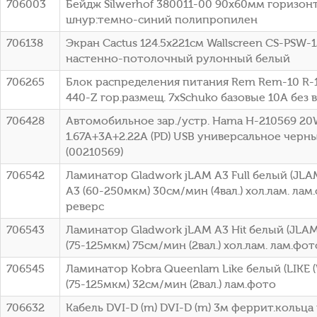
706003
Бейдж Silwerhof 380011-00 90х60мм горизон
шнур:темно-синий полипропилен
706138
Экран Cactus 124.5x221см Wallscreen CS-PSW-1
настенно-потолочный рулонный белый
706265
Блок распределения питания Rem Rem-10 R-1
440-Z гор.размещ. 7xSchuko базовые 10A без 
706428
Автомобильное зар./устр. Hama H-210569 2
1.67A+3A+2.22A (PD) USB универсальное черн
(00210569)
706542
Ламинатор Gladwork jLAM A3 Full белый (JLA
A3 (60-250мкм) 30см/мин (4вал.) хол.лам. лам
реверс
706543
Ламинатор Gladwork jLAM A3 Hit белый (JLAM
(75-125мкм) 75см/мин (2вал.) хол.лам. лам.фо
706545
Ламинатор Kobra Queenlam Like белый (LIKE (
(75-125мкм) 32см/мин (2вал.) лам.фото
706632
Кабель DVI-D (m) DVI-D (m) 3м феррит.кольц