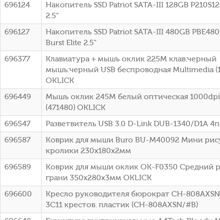
696124
Накопитель SSD Patriot SATA-III 128GB P210S1
2.5"
696127
Накопитель SSD Patriot SATA-III 480GB PBE48
Burst Elite 2.5"
696377
Клавиатура + мышь оклик 225M клав:черный
мышь:черный USB беспроводная Multimedia (1
OKLICK
696449
Мышь оклик 245M белый оптическая 1000dpi
(471480) OKLICK
696547
Разветвитель USB 3.0 D-Link DUB-1340/D1A 4
696587
Коврик для мыши Buro BU-M40092 Мини рис
кролики 230x180x2мм
696589
Коврик для мыши оклик OK-F0350 Средний 
грани 350x280x3мм OKLICK
696600
Кресло руководителя бюрократ CH-808AXS
3C11 крестов. пластик (CH-808AXSN/#B)