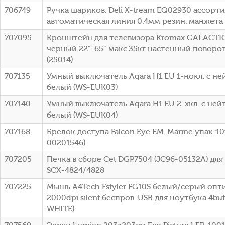
706749
Ручка шариков. Deli X-tream EQ02930 ассорти
автоматическая линия 0.4мм резин. манжета
707095
Кронштейн для телевизора Kromax GALACTI
черный 22"-65" макс.35кг настенный поворо
(25014)
707135
Умный выключатель Aqara H1 EU 1-нокл. с н
белый (WS-EUK03)
707140
Умный выключатель Aqara H1 EU 2-хкл. с не
белый (WS-EUK04)
707168
Брелок доступа Falcon Eye EM-Marine упак.:10
00201546)
707205
Печка в сборе Cet DGP7504 (JC96-05132A) дл
SCX-4824/4828
707225
Мышь A4Tech Fstyler FG10S белый/серый опт
2000dpi silent беспров. USB для ноутбука 4but
WHITE)