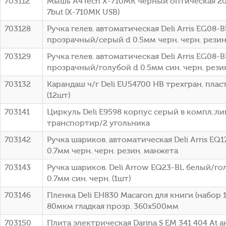
703112
Мышь A4Tech X-710MK черный оптическая 2
7but (X-710MK USB)
703128
Ручка гелев. автоматическая Deli Arris EG08-
прозрачный/серый d 0.5мм черн. черн. резин
703129
Ручка гелев. автоматическая Deli Arris EG08-B
прозрачный/голубой d 0.5мм син. черн. рези
703132
Карандаш ч/г Deli EU54700 HB трехгран. пла
(12шт)
703141
Циркуль Deli E9598 корпус серый в компл.:ли
транспортир/2 угольника
703142
Ручка шариков. автоматическая Deli Arris EQ1
0.7мм черн. черн. резин. манжета
703143
Ручка шариков. Deli Arrow EQ23-BL белый/го
0.7мм син. черн. (1шт)
703146
Пленка Deli EH830 Macaron для книги (набор 
80мкм гладкая прозр. 360х500мм
703150
Плита электрическая Darina S EM 341 404 At 