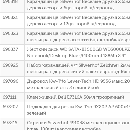
696818
Карандаши цв. Silwerhof Веселые друзья 2.65
дерево ассорти 6цв. коробка/европод.
696821
Карандаши цв. Silwerhof Веселые друзья 2.65
дерево ассорти 12цв. коробка/европод.
696823
Карандаши цв. Silwerhof Веселые друзья 2.65
шестигран. дерево ассорти 6цв. коробка/евр
696837
Жесткий диск WD SATA-III 500GB WD5000LP
Notebook/Desktop Blue (5400rpm) 128Mb 2.5"
696925
Набор карандашей ч/г Silwerhof Zeichner 2м
шестигран. дерево синий пакет европод. (6шт
697096
Дырокол Kw-Trio Lever-Tech HD 9556 макс.:20
металл серый отв.:2 с линейкой
697111
Клей жидкий Deli E7316A 50мл прозрачный
697207
Подкладка для резки Kw-Trio 9Z202 A2 600x
зеленый
697215
Скрепки Silwerhof 491038 металл оцинкова
(упак.:100шт) картонная коробка