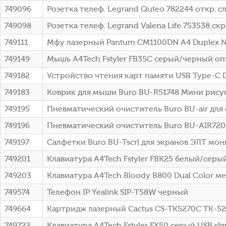
749096
Розетка телеф. Legrand Quteo 782244 откр. с
749098
Розетка телеф. Legrand Valena Life 753538 ск
749111
Мфу лазерный Pantum CM1100DN A4 Duplex N
749149
Мышь A4Tech Fstyler FB35C серый/черный опт
749182
Устройство чтения карт памяти USB Type-C 
749183
Коврик для мыши Buro BU-R51748 Мини рису
749195
Пневматический очиститель Buro BU-air для
749196
Пневматический очиститель Buro BU-AIR720
749197
Салфетки Buro BU-Tscrl для экранов ЭЛТ м
749201
Клавиатура A4Tech Fstyler FBK25 белый/серый
749203
Клавиатура A4Tech Bloody B800 Dual Color м
749574
Телефон IP Yealink SIP-T58W черный
749664
Картридж лазерный Cactus CS-TK5270C TK-527
749722
Клавиатура A4Tech Fstyler FX50 серый USB sli