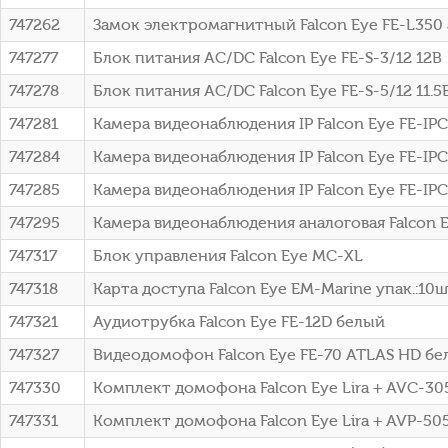
747262
Замок электромагнитный Falcon Eye FE-L35
747277
Блок питания AC/DC Falcon Eye FE-S-3/12 12В
747278
Блок питания AC/DC Falcon Eye FE-S-5/12 11.5В
747281
Камера видеонаблюдения IP Falcon Eye FE-IPC
747284
Камера видеонаблюдения IP Falcon Eye FE-IPC
747285
Камера видеонаблюдения IP Falcon Eye FE-IPC
747295
Камера видеонаблюдения аналоговая Falcon E
747317
Блок управления Falcon Eye MC-XL
747318
Карта доступа Falcon Eye EM-Marine упак.:10ш
747321
Аудиотрубка Falcon Eye FE-12D белый
747327
Видеодомофон Falcon Eye FE-70 ATLAS HD бел
747330
Комплект домофона Falcon Eye Lira + AVC-305
747331
Комплект домофона Falcon Eye Lira + AVP-505 