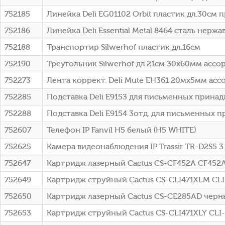
752185
Линейка Deli EG01102 Orbit пластик дл.30см
752186
Линейка Deli Essential Metal 8464 сталь нерж
752188
Транспортир Silwerhof пластик дл.16см
752190
Треугольник Silwerhof дл.21см 30х60мм ассо
752273
Лента коррект. Deli Mute EH361 20мх5мм асс
752285
Подставка Deli E9153 для письменных прина
752288
Подставка Deli E9154 3отд. для письменных
752607
Телефон IP Fanvil H5 белый (H5 WHITE)
752625
Камера видеонаблюдения IP Trassir TR-D2S5 3.
752647
Картридж лазерный Cactus CS-CF452A CF452A
752649
Картридж струйный Cactus CS-CLI471XLM CL
752650
Картридж лазерный Cactus CS-CE285AD черный
752653
Картридж струйный Cactus CS-CLI471XLY CLI