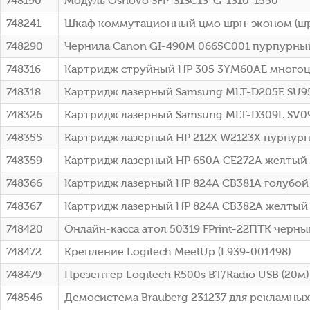
748190
Модуль Osnovo SFP-S1SC13-G-1310-1550
748241
Шкаф коммутационный цмо шрн-эконом (шрн-э
748290
Чернила Canon GI-490M 0665C001 пурпурны
748316
Картридж струйный HP 305 3YM60AE многоцве
748318
Картридж лазерный Samsung MLT-D205E SU953
748326
Картридж лазерный Samsung MLT-D309L SV097
748355
Картридж лазерный HP 212X W2123X пурпурный
748359
Картридж лазерный HP 650A CE272A желтый (
748366
Картридж лазерный HP 824A CB381A голубой 
748367
Картридж лазерный HP 824A CB382A желтый 
748420
Онлайн-касса атол 50319 FPrint-22ПТК черны
748472
Крепление Logitech MeetUp (L939-001498)
748479
Презентер Logitech R500s BT/Radio USB (20м
748546
Демосистема Brauberg 231237 для рекламных