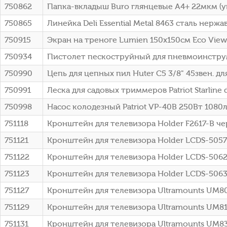
750862
Папка-вкладыш Buro глянцевые A4+ 22мкм (уп
750865
Линейка Deli Essential Metal 8463 сталь нерж
750915
Экран на треноге Lumien 150x150см Eco View
750934
Пистолет пескоструйный для пневмоинструме
750990
Цепь для цепных пил Huter C5 3/8" 45звен. для
750991
Леска для садовых триммеров Patriot Starline 
750998
Насос колодезный Patriot VP-40В 250Вт 1080
751118
Кронштейн для телевизора Holder F2617-B ч
751121
Кронштейн для телевизора Holder LCDS-5057
751122
Кронштейн для телевизора Holder LCDS-5062
751123
Кронштейн для телевизора Holder LCDS-5063
751127
Кронштейн для телевизора Ultramounts UM8
751129
Кронштейн для телевизора Ultramounts UM81
751131
Кронштейн для телевизора Ultramounts UM83