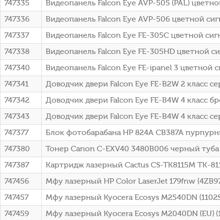
747335
Видеопанель Falcon Eye AVP-505 (PAL) цветн
747336
Видеопанель Falcon Eye AVP-506 цветной си
747337
Видеопанель Falcon Eye FE-305C цветной сигн
747338
Видеопанель Falcon Eye FE-305HD цветной си
747340
Видеопанель Falcon Eye FE-ipanel 3 цветной
747341
Доводчик двери Falcon Eye FE-B2W 2 класс с
747342
Доводчик двери Falcon Eye FE-B4W 4 класс бр
747343
Доводчик двери Falcon Eye FE-B4W 4 класс с
747377
Блок фотобарабана HP 824A CB387A пурпурн
747380
Тонер Canon C-EXV40 3480B006 черный туба дл
747387
Картридж лазерный Cactus CS-TK8115M TK-811
747456
Мфу лазерный HP Color LaserJet 179fnw (4ZB9
747457
Мфу лазерный Kyocera Ecosys M2540DN (1102
747459
Мфу лазерный Kyocera Ecosys M2040DN (EU) (