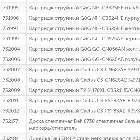
751995
Картридж струйный G&G NH-CB323HE голубой 
751996
Картридж струйный G&G NH-CB324HE пурпурн
751997
Картридж струйный G&G NH-CB325HE желтый 
751999
Картридж струйный G&G GG-CD975AE черный (
752004
Картридж струйный G&G GG-CN056AN желтый (
752006
Картридж струйный G&G GG-CN626AE голубой
752007
Картридж струйный Cactus CS-CN627AE №971X
752008
Картридж струйный Cactus CS-CN628AE №971X
752009
Картридж струйный T2 №178XL CB321HE/CN68
752011
Картридж струйный Cactus CS-F6T82AE-R 973X
752012
Картридж струйный Cactus CS-F6T83AE-R 973X
752177
Доска стеклянная Deli 8738 стеклянная белы
маркера/стиратель
752184
Линейка Deli E8462 сталь нержавеющая дл.20