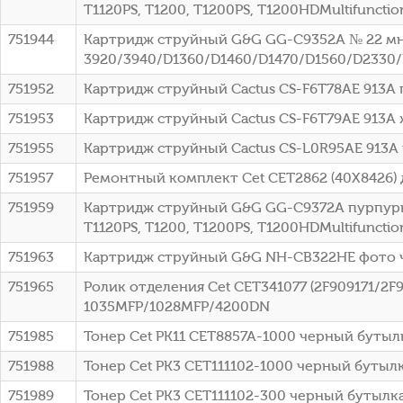
T1120PS, T1200, T1200PS, T1200HDMultifunctio
751944
Картридж струйный G&G GG-C9352A № 22 мно
3920/3940/D1360/D1460/D1470/D1560/D2330/D
751952
Картридж струйный Cactus CS-F6T78AE 913A 
751953
Картридж струйный Cactus CS-F6T79AE 913A 
751955
Картридж струйный Cactus CS-L0R95AE 913A
751957
Ремонтный комплект Cet CET2862 (40X8426)
751959
Картридж струйный G&G GG-C9372A пурпурный (1
T1120PS, T1200, T1200PS, T1200HDMultifunctio
751963
Картридж струйный G&G NH-CB322HE фото че
751965
Ролик отделения Cet CET341077 (2F909171/2F
1035MFP/1028MFP/4200DN
751985
Тонер Cet PK11 CET8857A-1000 черный бутыл
751988
Тонер Cet PK3 CET111102-1000 черный бутыл
751989
Тонер Cet PK3 CET111102-300 черный бутылк