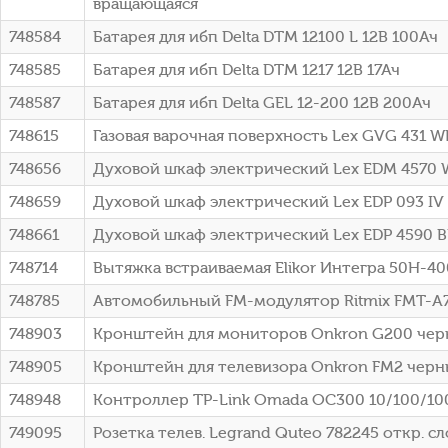
вращающаяся
748584
Батарея для ибп Delta DTM 12100 L 12В 100Ач
748585
Батарея для ибп Delta DTM 1217 12В 17Ач
748587
Батарея для ибп Delta GEL 12-200 12В 200Ач
748615
Газовая варочная поверхность Lex GVG 431 
748656
Духовой шкаф электрический Lex EDM 4570 
748659
Духовой шкаф электрический Lex EDP 093 IV
748661
Духовой шкаф электрический Lex EDP 4590 
748714
Вытяжка встраиваемая Elikor Интегра 50Н-40
748785
Автомобильный FM-модулятор Ritmix FMT-A74
748903
Кронштейн для мониторов Onkron G200 черны
748905
Кронштейн для телевизора Onkron FM2 черн
748948
Контроллер TP-Link Omada OC300 10/100/1
749095
Розетка телев. Legrand Quteo 782245 откр. с