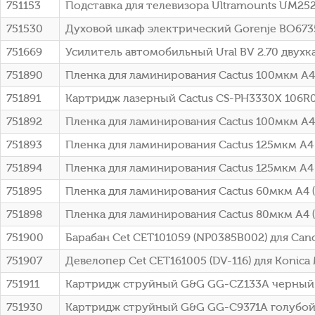
751153
Подставка для телевизора Ultramounts UM25
751530
Духовой шкаф электрический Gorenje BO67
751669
Усилитель автомобильный Ural BV 2.70 двух
751890
Пленка для ламинирования Cactus 100мкм A4
751891
Картридж лазерный Cactus CS-PH3330X 106R03
751892
Пленка для ламинирования Cactus 100мкм A4
751893
Пленка для ламинирования Cactus 125мкм A4
751894
Пленка для ламинирования Cactus 125мкм A4
751895
Пленка для ламинирования Cactus 60мкм A4 
751898
Пленка для ламинирования Cactus 80мкм A4 
751900
Барабан Cet CET101059 (NP0385B002) для Ca
751907
Девелопер Cet CET161005 (DV-116) для Konica 
751911
Картридж струйный G&G GG-CZ133A черный (
751930
Картридж струйный G&G GG-C9371A голубой (130