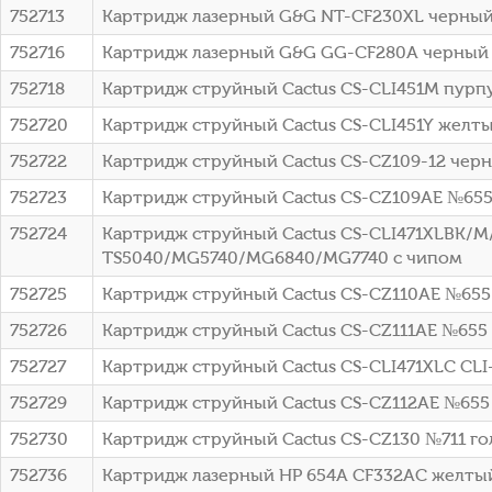
752713
Картридж лазерный G&G NT-CF230XL черный
752716
Картридж лазерный G&G GG-CF280A черный (2
752718
Картридж струйный Cactus CS-CLI451M пурпу
752720
Картридж струйный Cactus CS-CLI451Y желты
752722
Картридж струйный Cactus CS-CZ109-12 черн
752723
Картридж струйный Cactus CS-CZ109AE №655 
752724
Картридж струйный Cactus CS-CLI471XLBK/M
TS5040/MG5740/MG6840/MG7740 с чипом
752725
Картридж струйный Cactus CS-CZ110AE №655 г
752726
Картридж струйный Cactus CS-CZ111AE №655 п
752727
Картридж струйный Cactus CS-CLI471XLC CLI
752729
Картридж струйный Cactus CS-CZ112AE №655 ж
752730
Картридж струйный Cactus CS-CZ130 №711 гол
752736
Картридж лазерный HP 654A CF332AC желтый