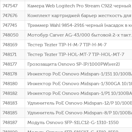
747547
Камера Web Logitech Pro Stream C922 черный
747676
Комплект картриджей барьер жесткость для к
747745
Триммер Wahl 9854-2916 черный (насадок в к
748050
Мотобур Carver AG-43/000 бытовой 2-х такт. 
748169
Тестер Tezter TIP-H-M-7 TIP-H-M-7
748171
Тестер Tezter TIP-HOL-MT-7 TIP-HOL-MT-7
748177
Грозозащита Osnovo SP-IP/1000PW(ver2)
748178
Инжектор PoE Osnovo Midspan-1/151 10/100BA
748180
Инжектор PoE Osnovo Midspan-1/300GA 10/1
748182
Инжектор PoE Osnovo Midspan-1/P1 10/100BA
748183
Удлинитель PoE Osnovo Midspan-12/P 10/100
748185
Удлинитель PoE Osnovo Midspan-8/P 10/100B
748187
Модуль Osnovo SFP-S1LC12-G-1310-1550