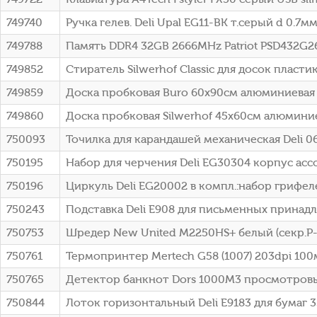
749740
Ручка гелев. Deli Upal EG11-BK т.серый d 0.7мм
749788
Память DDR4 32GB 2666MHz Patriot PSD432G266
749852
Стиратель Silwerhof Classic для досок пласт
749859
Доска пробковая Buro 60x90см алюминиевая
749860
Доска пробковая Silwerhof 45x60см алюмини
750093
Точилка для карандашей механическая Deli 0
750195
Набор для черчения Deli EG30304 корпус асс
750196
Циркуль Deli EG20002 в компл.:набор грифел
750243
Подставка Deli E908 для письменных принад
750753
Шредер New United M2250HS+ белый (секр.P-7
750761
Термопринтер Mertech G58 (1007) 203dpi 100
750765
Детектор банкнот Dors 1000M3 просмотровы
750844
Лоток горизонтальный Deli E9183 для бумаг