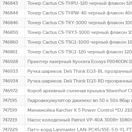
746843
Тонер Cactus CS-THPU-120 черный флакон 12
746844
Тонер Cactus CS-THPW-40 черный флакон 40гр
746846
Тонер Cactus CS-TKY-1000 черный флакон 1000
746850
Тонер Cactus CS-TKY3-1000 черный флакон 10
746860
Тонер Cactus CS-TSG1-1000 черный флакон 1
746861
Тонер Cactus CS-TSG1-120 черный флакон 12
746928
Принтер лазерный Kyocera Ecosys P2040DN (
746933
Ручка шариков. Deli Think EQ3-BL прозрачный
746934
Ручка шариков. Deli Think EQ3-RD прозрачный
746972
Короб архивный съемная крышка Silwerhof 
747195
Гидроаккумулятор джилекс вп 50 к 50л 8бар 
747199
Минимойка Karcher K 5 Power Control *EU 2100
747219
Насос колодезный Patriot VP-40A 300Вт 1080
747229
Патч-корд Lanmaster LAN-PC45/S5E-5.0-YL FTP