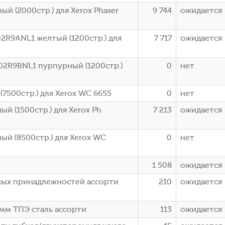
й (2000стр.) для Xerox Phaser
9 744
ожидается
2R9ANL1 желтый (1200стр.) для
7 717
ожидается
02R9BNL1 пурпурный (1200стр.)
0
нет
7500стр.) для Xerox WC 6655
0
нет
й (1500стр.) для Xerox Ph
7 213
ожидается
ый (8500стр.) для Xerox WC
0
нет
1 508
ожидается
нных принадлежностей ассорти
210
ожидается
8мм ТПЭ сталь ассорти
113
ожидается