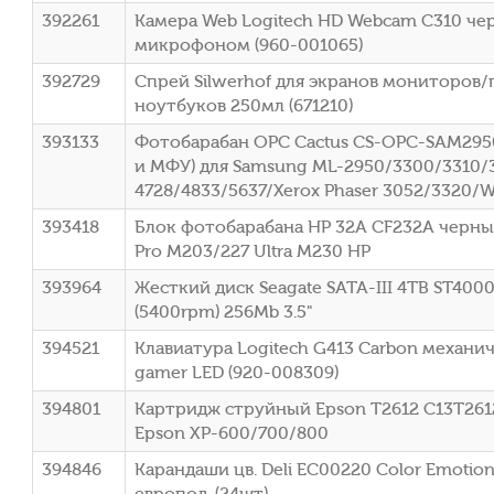
392261
Камера Web Logitech HD Webcam C310 черн
микрофоном (960-001065)
392729
Спрей Silwerhof для экранов мониторов
ноутбуков 250мл (671210)
393133
Фотобарабан OPC Cactus CS-OPC-SAM29
и МФУ) для Samsung ML-2950/3300/3310/
4728/4833/5637/Xerox Phaser 3052/3320/
393418
Блок фотобарабана HP 32A CF232A черный 
Pro M203/227 Ultra M230 HP
393964
Жесткий диск Seagate SATA-III 4TB ST400
(5400rpm) 256Mb 3.5"
394521
Клавиатура Logitech G413 Carbon механич
gamer LED (920-008309)
394801
Картридж струйный Epson T2612 C13T26124
Epson XP-600/700/800
394846
Карандаши цв. Deli EC00220 Color Emotion
европод. (24шт)