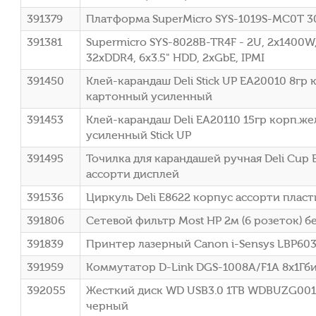
391379
Платформа SuperMicro SYS-1019S-MC0T 3
391381
Supermicro SYS-8028B-TR4F - 2U, 2x1400W,
32xDDR4, 6x3.5" HDD, 2xGbE, IPMI
391450
Клей-карандаш Deli Stick UP EA20010 8г
картонный усиленный
391453
Клей-карандаш Deli EA20110 15гр корп.
усиленный Stick UP
391495
Точилка для карандашей ручная Deli Cup 
ассорти дисплей
391536
Циркуль Deli E8622 корпус ассорти пласт
391806
Сетевой фильтр Most HP 2м (6 розеток) б
391839
Принтер лазерный Canon i-Sensys LBP603
391959
Коммутатор D-Link DGS-1008A/F1A 8x1Гб
392055
Жесткий диск WD USB3.0 1TB WDBUZG0010
черный