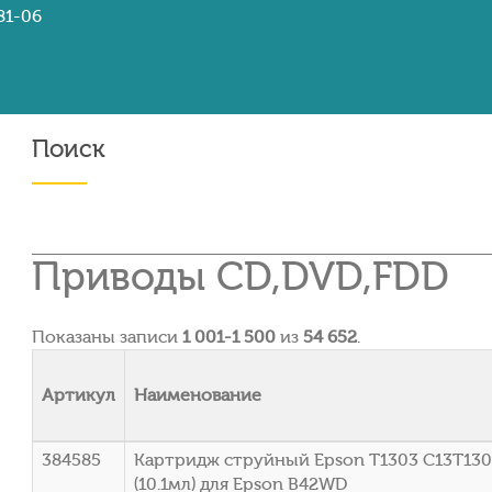
81-06
Поиск
Приводы CD,DVD,FDD
Показаны записи
1 001-1 500
из
54 652
.
Артикул
Наименование
384585
Картридж струйный Epson T1303 C13T130
(10.1мл) для Epson B42WD