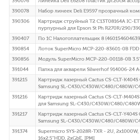
390076
Линейка Deli E6208 пластик дл.20см асс
390078
Набор линеек Deli E9597 прозрачный комп
390306
Картридж струйный T2 C13T08164A IC-ET0
пурпурный для Epson St Ph R270R/290/39
390407
По 1С Налогоплательщик 8 (460154604639
390854
Лоток SuperMicro MCP-220-83601-0B FDD 
390856
Модуль SuperMicro MCP-220-00118-0B 3.5" 
391044
Папка для акварели Silwerhof 914006-24 A
391215
Картридж лазерный Cactus CS-CLT-K404S C
Samsung SL-C430/C430W/C480/C480W/C
391216
Картридж лазерный Cactus CS-CLT-M404S
для Samsung SL-C430/C430W/C480/C48
391217
Картридж лазерный Cactus CS-CLT-Y404S C
Samsung SL-C430/C430W/C480/C480W/C
391374
Supermicro SYS-2028R-TXR - 2U, 2x1000W, 
16x2.5"HDD, 2xGbE, IPMI