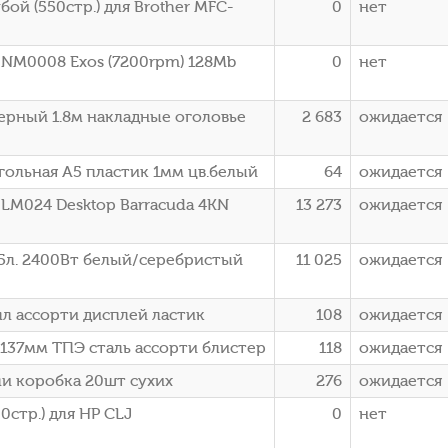
ой (550стр.) для Brother MFC-
0
нет
00NM0008 Exos (7200rpm) 128Mb
0
нет
ерный 1.8м накладные оголовье
2 683
ожидается
гольная A5 пластик 1мм цв.белый
64
ожидается
0LM024 Desktop Barracuda 4KN
13 273
ожидается
.5л. 2400Вт белый/серебристый
11 025
ожидается
алл ассорти дисплей ластик
108
ожидается
 137мм ТПЭ сталь ассорти блистер
118
ожидается
ли коробка 20шт сухих
276
ожидается
стр.) для HP CLJ
0
нет