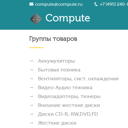
compute@compute.ru
+7 (495) 240-
Compute
Группы товаров
Аккумуляторы
Бытовая техника
Вентиляторы, сист. охлаждения
Видео-Аудио техника
Видеоадаптеры, тюнеры
Внешние жесткие диски
Диски CD-R,-RW,DVD,FD
Жесткие диски