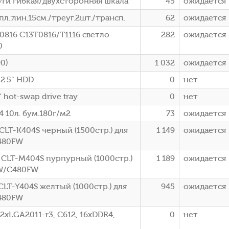
орти гибкая/двухсторонняя шкала
45
ожидается
л.:лин.15см./треуг.2шт./трансп.
62
ожидается
816 C13T0816/T1116 светло-
282
ожидается
0
0)
1 032
ожидается
2.5" HDD
0
нет
hot-swap drive tray
0
нет
4 10л. бум.180г/м2
73
ожидается
LT-K404S черный (1500стр.) для
1 149
ожидается
480FW
 CLT-M404S пурпурный (1000стр.)
1 189
ожидается
0W/C480FW
LT-Y404S желтый (1000стр.) для
945
ожидается
480FW
2xLGA2011-r3, C612, 16xDDR4,
0
нет