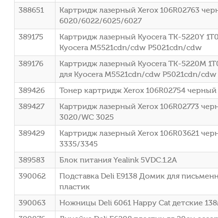
388651
Картридж лазерный Xerox 106R02763 черны
6020/6022/6025/6027
389175
Картридж лазерный Kyocera TK-5220Y 1T0
Kyocera M5521cdn/cdw P5021cdn/cdw
389176
Картридж лазерный Kyocera TK-5220M 1T
для Kyocera M5521cdn/cdw P5021cdn/cdw
389426
Тонер картридж Xerox 106R02754 черный (
389427
Картридж лазерный Xerox 106R02773 черны
3020/WC 3025
389429
Картридж лазерный Xerox 106R03621 черн
3335/3345
389583
Блок питания Yealink 5VDC.1.2A
390062
Подставка Deli E9138 Домик для письме
пластик
390063
Ножницы Deli 6061 Happy Cat детские 13