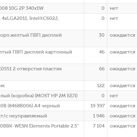
008 10G 2P 340x1W
0
нет
 4xLGA2011, Intel®C602J,
0
нет
р корп.желтый ПВП дисплей
30
ожидается
желтый ПВП дисплей картонный
46
ожидается
E0551 2 отверстия пластик
66
ожидается
ик
122
ожидается
елый (коробка) (МОSТ НP 2М БЕЛ)
0
нет
0B (8468B006) A4 черный
19 397
ожидается
ит/с неуправляемый
1 946
ожидается
BBK-WESN Elements Portable 2.5"
7 104
ожидается