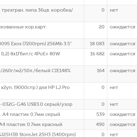
 трехгран. липа 36цв. коробка/
0
нет
нкованные кор.карт.
20
ожидается
095 Exos (7200rpm) 256Mb 3.5"
18 083
ожидается
(L2) 8x1Гбит/с 4PoE+ 80W
16 682
ожидается
/260г/м2/50л./белый CIE148%
164
ожидается
уп. (9000стр.) для HP LJ Pro
0
нет
C2-032G-G46 USB3.0 серый/узор
0
нет
 A4 пластик 0.7мм серый
539
ожидается
A4 пластик 0.7мм красный
490
ожидается
J25H3B StoreJet 25H3 (5400rpm)
0
нет