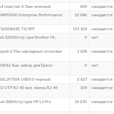
A4 пластик 0.7мм зеленый
269
ожидается
0MP0006 Enterprise Performance
12 086
ожидается
/1000BASE-TX/SFP
153 104
ожидается
 (12000стр.) для Brother HL-
0
нет
ерый 2.35м накладные оголовье
1 228
ожидается
4012 4цв. набор для Epson
0
нет
S32GJF750K USB3.0 черный
2 627
ожидается
D UTP RJ-45 вил.-вилка RJ-45
109
ожидается
 (1800стр.) для HP LJ Pro
14 230
ожидается