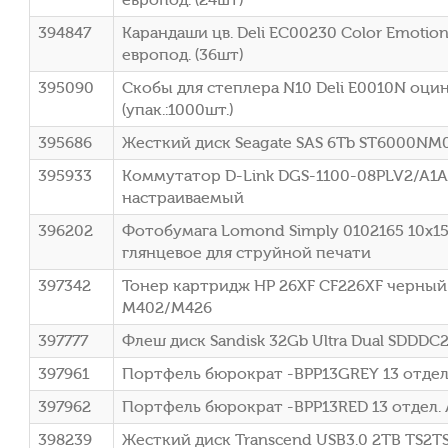
394847
Карандаши цв. Deli EC00230 Color Emotion
европод. (36шт)
395090
Скобы для степлера N10 Deli E0010N оци
(упак.:1000шт.)
395686
Жесткий диск Seagate SAS 6Tb ST6000NM0
395933
Коммутатор D-Link DGS-1100-08PLV2/A1A 
настраиваемый
396202
Фотобумага Lomond Simply 0102165 10x15
глянцевое для струйной печати
397342
Тонер картридж HP 26XF CF226XF черный x2
M402/M426
397777
Флеш диск Sandisk 32Gb Ultra Dual SDDD
397961
Портфель бюрократ -BPP13GREY 13 отдел.
397962
Портфель бюрократ -BPP13RED 13 отдел. 
398239
Жесткий диск Transcend USB3.0 2TB TS2TS