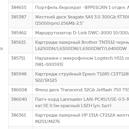
384655
Портфель бюрократ -BPP01GRN 1 отдел. 
385387
Жесткий диск Seagate SAS 3.0 300Gb ST30
(15000rpm) 256Mb 2.5"
385462
Маршрутизатор D-Link DWC-2000 10/100
385615
Картридж лазерный Brother TN3512 черный
ов
L6250DN/L6300DW/L6300DWT/L6400DW
385711
Наушники с микрофоном Logitech H111 с
(981-000593)
385948
Картридж струйный Epson T1285 C13T1285
S22/SX125
386008
Флеш диск Transcend 32Gb Jetflash 750 T
386040
Патч-корд Lanmaster LAN-PC45/U5E-0.5-R
кат.5E 0.5м красный LSZH (уп.:1шт)
386361
Картридж лазерный HP 131A CF212A желтый
M251/M276