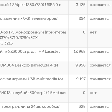
ый 1.2Mpix (1280x720) USB2.0 с
3 125
ожидается
/плазменных/ЖК телевизоров/
254
ожидается
50-59T-5 монохромный (принтеры
0
нет
3370/3710/3750/SCX-
WC 3215
ч/б:23000стр. для HP LaserJet
12 968
ожидается
0DM004 Desktop Barracuda 4KN
9 958
ожидается
еская черный USB Multimedia for
9 197
ожидается
012 голубой (300стр.) (4.5мл) для
0
нет
 трехгран. липа 24цв. коробка/
328
ожидается