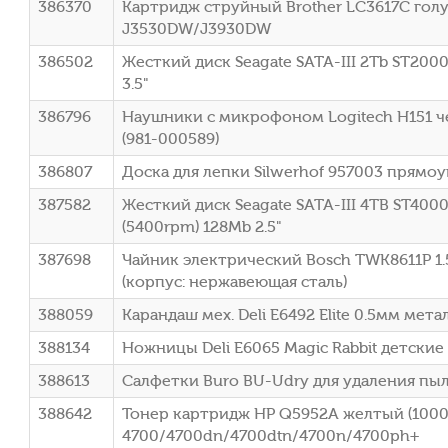
386370
Картридж струйный Brother LC3617C голуб
J3530DW/J3930DW
386502
Жесткий диск Seagate SATA-III 2Tb ST20
3.5"
386796
Наушники с микрофоном Logitech H151 ч
(981-000589)
386807
Доска для лепки Silwerhof 957003 прямоу
387582
Жесткий диск Seagate SATA-III 4TB ST400
(5400rpm) 128Mb 2.5"
387698
Чайник электрический Bosch TWK8611P 1
(корпус: нержавеющая сталь)
388059
Карандаш мех. Deli E6492 Elite 0.5мм мет
388134
Ножницы Deli E6065 Magic Rabbit детские
388613
Салфетки Buro BU-Udry для удаления пы
388642
Тонер картридж HP Q5952A желтый (10000
4700/4700dn/4700dtn/4700n/4700ph+