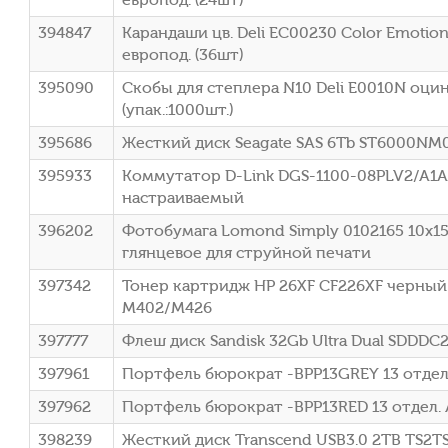
394847
Карандаши цв. Deli EC00230 Color Emotion
европод. (36шт)
395090
Скобы для степлера N10 Deli E0010N оци
(упак.:1000шт.)
395686
Жесткий диск Seagate SAS 6Tb ST6000NM0
395933
Коммутатор D-Link DGS-1100-08PLV2/A1A 
настраиваемый
396202
Фотобумага Lomond Simply 0102165 10x15
глянцевое для струйной печати
397342
Тонер картридж HP 26XF CF226XF черный x2
M402/M426
397777
Флеш диск Sandisk 32Gb Ultra Dual SDDD
397961
Портфель бюрократ -BPP13GREY 13 отдел.
397962
Портфель бюрократ -BPP13RED 13 отдел. 
398239
Жесткий диск Transcend USB3.0 2TB TS2TS