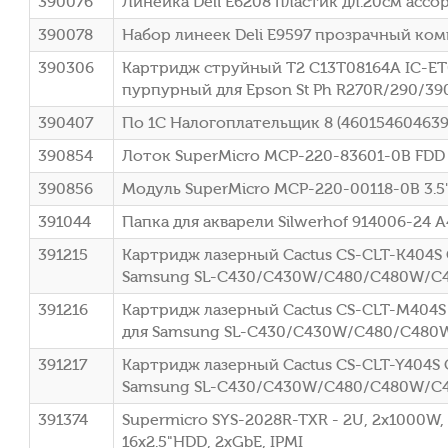
390076
Линейка Deli E6208 пластик дл.20см асс
390078
Набор линеек Deli E9597 прозрачный комп
390306
Картридж струйный T2 C13T08164A IC-ET0
пурпурный для Epson St Ph R270R/290/39
390407
По 1С Налогоплательщик 8 (460154604639
390854
Лоток SuperMicro MCP-220-83601-0B FDD 
390856
Модуль SuperMicro MCP-220-00118-0B 3.5" 
391044
Папка для акварели Silwerhof 914006-24 A
391215
Картридж лазерный Cactus CS-CLT-K404S C
Samsung SL-C430/C430W/C480/C480W/C
391216
Картридж лазерный Cactus CS-CLT-M404S
для Samsung SL-C430/C430W/C480/C48
391217
Картридж лазерный Cactus CS-CLT-Y404S C
Samsung SL-C430/C430W/C480/C480W/C
391374
Supermicro SYS-2028R-TXR - 2U, 2x1000W, 
16x2.5"HDD, 2xGbE, IPMI