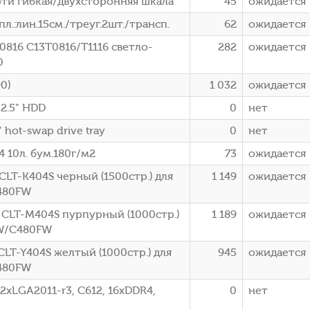
орти гибкая/двухсторонняя шкала
45
ожидается
л.:лин.15см./треуг.2шт./трансп.
62
ожидается
816 C13T0816/T1116 светло-
282
ожидается
0
0)
1 032
ожидается
2.5" HDD
0
нет
hot-swap drive tray
0
нет
4 10л. бум.180г/м2
73
ожидается
LT-K404S черный (1500стр.) для
1 149
ожидается
480FW
 CLT-M404S пурпурный (1000стр.)
1 189
ожидается
0W/C480FW
LT-Y404S желтый (1000стр.) для
945
ожидается
480FW
2xLGA2011-r3, C612, 16xDDR4,
0
нет