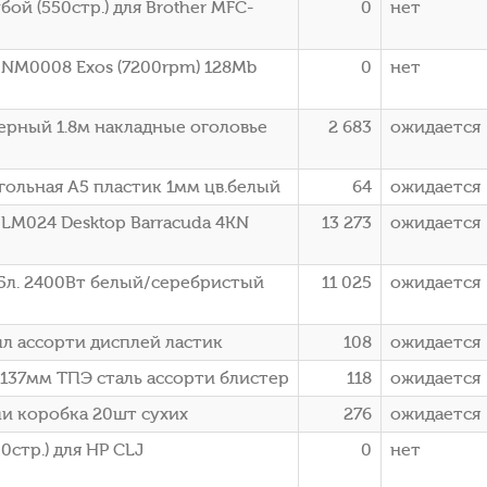
ой (550стр.) для Brother MFC-
0
нет
00NM0008 Exos (7200rpm) 128Mb
0
нет
ерный 1.8м накладные оголовье
2 683
ожидается
гольная A5 пластик 1мм цв.белый
64
ожидается
0LM024 Desktop Barracuda 4KN
13 273
ожидается
.5л. 2400Вт белый/серебристый
11 025
ожидается
алл ассорти дисплей ластик
108
ожидается
 137мм ТПЭ сталь ассорти блистер
118
ожидается
ли коробка 20шт сухих
276
ожидается
стр.) для HP CLJ
0
нет