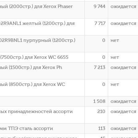
й (2000стр.) для Xerox Phaser
9 744
ожидается
2R9ANL1 желтый (1200стр.) для
7 717
ожидается
02R9BNL1 пурпурный (1200стр.)
0
нет
7500стр.) для Xerox WC 6655
0
нет
й (1500стр.) для Xerox Ph
7 213
ожидается
ый (8500стр.) для Xerox WC
0
нет
1 508
ожидается
нных принадлежностей ассорти
210
ожидается
8мм ТПЭ сталь ассорти
113
ожидается