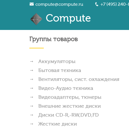
compute@compute.ru
+7 (495) 240-
Compute
Группы товаров
Аккумуляторы
Бытовая техника
Вентиляторы, сист. охлаждения
Видео-Аудио техника
Видеоадаптеры, тюнеры
Внешние жесткие диски
Диски CD-R,-RW,DVD,FD
Жесткие диски