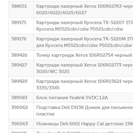
388651
Картридж лазерный Xerox 106R02763 черны
6020/6022/6025/6027
389175
Картридж лазерный Kyocera TK-5220Y 1T0
Kyocera M5521cdn/cdw P5021cdn/cdw
389176
Картридж лазерный Kyocera TK-5220M 1T
для Kyocera M5521cdn/cdw P5021cdn/cdw
389426
Тонер картридж Xerox 106R02754 черный (
389427
Картридж лазерный Xerox 106R02773 черны
3020/WC 3025
389429
Картридж лазерный Xerox 106R03621 черн
3335/3345
389583
Блок питания Yealink 5VDC.1.2A
390062
Подставка Deli E9138 Домик для письме
пластик
390063
Ножницы Deli 6061 Happy Cat детские 13