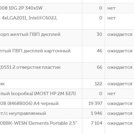
008 10G 2P 340x1W
0
нет
 4xLGA2011, Intel®C602J,
0
нет
р корп.желтый ПВП дисплей
30
ожидается
желтый ПВП дисплей картонный
46
ожидается
E0551 2 отверстия пластик
66
ожидается
ик
122
ожидается
елый (коробка) (МОSТ НP 2М БЕЛ)
0
нет
0B (8468B006) A4 черный
19 397
ожидается
ит/с неуправляемый
1 946
ожидается
BBK-WESN Elements Portable 2.5"
7 104
ожидается