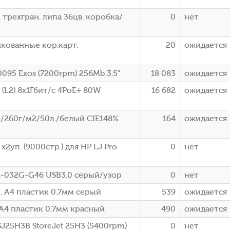
 трехгран. липа 36цв. коробка/
0
нет
нкованные кор.карт.
20
ожидается
095 Exos (7200rpm) 256Mb 3.5"
18 083
ожидается
(L2) 8x1Гбит/с 4PoE+ 80W
16 682
ожидается
/260г/м2/50л./белый CIE148%
164
ожидается
уп. (9000стр.) для HP LJ Pro
0
нет
C2-032G-G46 USB3.0 серый/узор
0
нет
 A4 пластик 0.7мм серый
539
ожидается
A4 пластик 0.7мм красный
490
ожидается
J25H3B StoreJet 25H3 (5400rpm)
0
нет