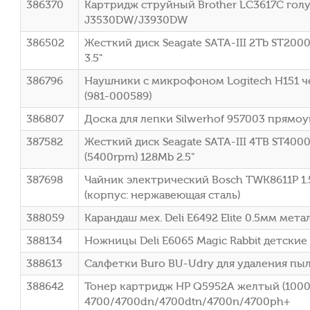
386370
Картридж струйный Brother LC3617C голуб
J3530DW/J3930DW
386502
Жесткий диск Seagate SATA-III 2Tb ST20
3.5"
386796
Наушники с микрофоном Logitech H151 ч
(981-000589)
386807
Доска для лепки Silwerhof 957003 прямоу
387582
Жесткий диск Seagate SATA-III 4TB ST400
(5400rpm) 128Mb 2.5"
387698
Чайник электрический Bosch TWK8611P 1
(корпус: нержавеющая сталь)
388059
Карандаш мех. Deli E6492 Elite 0.5мм мет
388134
Ножницы Deli E6065 Magic Rabbit детские
388613
Салфетки Buro BU-Udry для удаления пы
388642
Тонер картридж HP Q5952A желтый (10000
4700/4700dn/4700dtn/4700n/4700ph+