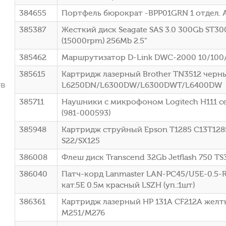
384655
Портфель бюрократ -BPP01GRN 1 отдел. 
385387
Жесткий диск Seagate SAS 3.0 300Gb ST30
(15000rpm) 256Mb 2.5"
385462
Маршрутизатор D-Link DWC-2000 10/100
385615
Картридж лазерный Brother TN3512 черный
ов
L6250DN/L6300DW/L6300DWT/L6400DW
385711
Наушники с микрофоном Logitech H111 с
(981-000593)
385948
Картридж струйный Epson T1285 C13T1285
S22/SX125
386008
Флеш диск Transcend 32Gb Jetflash 750 T
386040
Патч-корд Lanmaster LAN-PC45/U5E-0.5-R
кат.5E 0.5м красный LSZH (уп.:1шт)
386361
Картридж лазерный HP 131A CF212A желтый
M251/M276