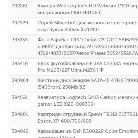
392261
Камера Web Logitech HD Webcam C310 черн
микрофоном (960-001065)
392729
Спрей Silwerhof для экранов мониторов
ноутбуков 250мл (671210)
393133
Фотобарабан OPC Cactus CS-OPC-SAM29
и МФУ) для Samsung ML-2950/3300/3310/
4728/4833/5637/Xerox Phaser 3052/3320/
393418
Блок фотобарабана HP 32A CF232A черный 
Pro M203/227 Ultra M230 HP
393964
Жесткий диск Seagate SATA-III 4TB ST400
(5400rpm) 256Mb 3.5"
394521
Клавиатура Logitech G413 Carbon механич
gamer LED (920-008309)
394801
Картридж струйный Epson T2612 C13T26124
Epson XP-600/700/800
394846
Карандаши цв. Deli EC00220 Color Emotion
европод. (24шт)