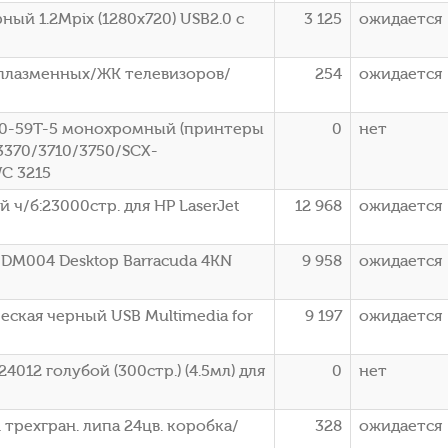
ый 1.2Mpix (1280x720) USB2.0 с
3 125
ожидается
/плазменных/ЖК телевизоров/
254
ожидается
50-59T-5 монохромный (принтеры
0
нет
3370/3710/3750/SCX-
WC 3215
ч/б:23000стр. для HP LaserJet
12 968
ожидается
0DM004 Desktop Barracuda 4KN
9 958
ожидается
еская черный USB Multimedia for
9 197
ожидается
012 голубой (300стр.) (4.5мл) для
0
нет
 трехгран. липа 24цв. коробка/
328
ожидается