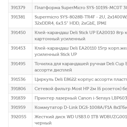
391379
Платформа SuperMicro SYS-1019S-MC0T 3
391381
Supermicro SYS-8028B-TR4F - 2U, 2x1400W,
32xDDR4, 6x3.5" HDD, 2xGbE, IPMI
391450
Клей-карандаш Deli Stick UP EA20010 8г
картонный усиленный
391453
Клей-карандаш Deli EA20110 15гр корп.
усиленный Stick UP
391495
Точилка для карандашей ручная Deli Cup 
ассорти дисплей
391536
Циркуль Deli E8622 корпус ассорти пласт
391806
Сетевой фильтр Most HP 2м (6 розеток) б
391839
Принтер лазерный Canon i-Sensys LBP603
391959
Коммутатор D-Link DGS-1008A/F1A 8x1Гб
392055
Жесткий диск WD USB3.0 1TB WDBUZG0010
черный