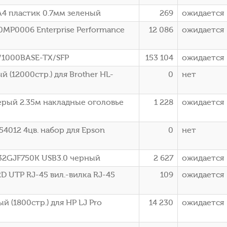
A4 пластик 0.7мм зеленый
269
ожидается
0MP0006 Enterprise Performance
12 086
ожидается
/1000BASE-TX/SFP
153 104
ожидается
 (12000стр.) для Brother HL-
0
нет
ерый 2.35м накладные оголовье
1 228
ожидается
4012 4цв. набор для Epson
0
нет
S32GJF750K USB3.0 черный
2 627
ожидается
D UTP RJ-45 вил.-вилка RJ-45
109
ожидается
 (1800стр.) для HP LJ Pro
14 230
ожидается