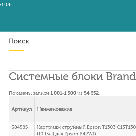
81-06
Поиск
Системные блоки Brand
Показаны записи
1 001-1 500
из
54 652
.
Артикул
Наименование
384585
Картридж струйный Epson T1303 C13T130
(10.1мл) для Epson B42WD