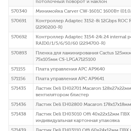
потолочный поворот и наклон
570340
Минимойка Carver CW-1601C 1600Вт (01.0
570691
Контроллер Adaptec 3152-8i 12Gbps ROC 
(2290200-R)
570692
Контроллер Adaptec 3154-24i 24 internal p
RAID0/1/5/6/50/60 (2294700-R)
570893
Пленка для ламинирования Cactus 125мкм
75x105мм CS-LPGA7125100
571155
Плата управления APC AP9640
571156
Плата управления APC AP9641
571435
Ластик Deli EH02701 Macaron 128х27х22мм
вентилятором блистер
571436
Ластик Deli EH02800 Macaron 178х17х18м
571438
Ластик Deli EH03010 Offi 40x22x12мм ПВХ
индивидуальная картонная упаковка
571439
Ластик Deli EH03110 Offi 60x24x12мм ПВ