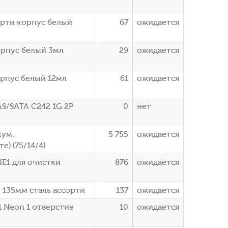
орти корпус белый
67
ожидается
орпус белый 3мл
29
ожидается
орпус белый 12мл
61
ожидается
AS/SATA C242 1G 2Р
0
нет
кум.
5 755
ожидается
) (75/14/4)
E1 для очистки
876
ожидается
 135мм сталь ассорти
137
ожидается
1 Neon 1 отверстие
10
ожидается