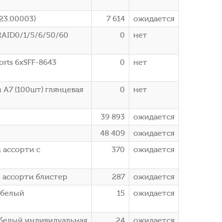
23.00003)
7 614
ожидается
RAID0/1/5/6/50/60
0
нет
orts 6xSFF-8643
0
нет
 A7 (100шт) глянцевая
0
нет
39 893
ожидается
48 409
ожидается
 ассорти с
370
ожидается
м ассорти блистер
287
ожидается
 белый
15
ожидается
Х белый индивидуальная
24
ожидается