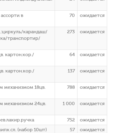
 ассорти в
70
ожидается
л.:циркуль/карандаш/
273
ожидается
ика/транспортир/
в. картон.кор./
64
ожидается
в. картон.кор./
137
ожидается
ым механизмом 18цв.
788
ожидается
ым механизмом 24цв.
1 000
ожидается
рев.лакир.ручка
752
ожидается
ипк.сл. (набор 10шт)
57
ожидается