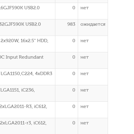
S16GJF590K USB2.0
0
нет
S32GJF590K USB2.0
983
ожидается
2x920W, 16x2.5" HDD,
0
нет
DC Input Redundant
0
нет
 LGA1150,C224, 4xDDR3
0
нет
LGA1151, iC236,
0
нет
2xLGA2011-R3, iC612,
0
нет
2xLGA2011-r3, iC612,
0
нет