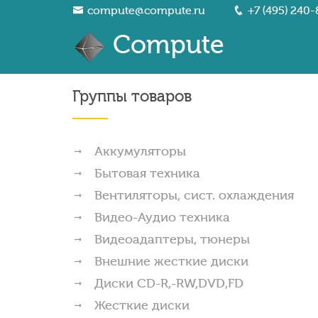
compute@compute.ru
+7 (495) 240-
Compute
Группы товаров
Аккумуляторы
Бытовая техника
Вентиляторы, сист. охлаждения
Видео-Аудио техника
Видеоадаптеры, тюнеры
Внешние жесткие диски
Диски CD-R,-RW,DVD,FD
Жесткие диски