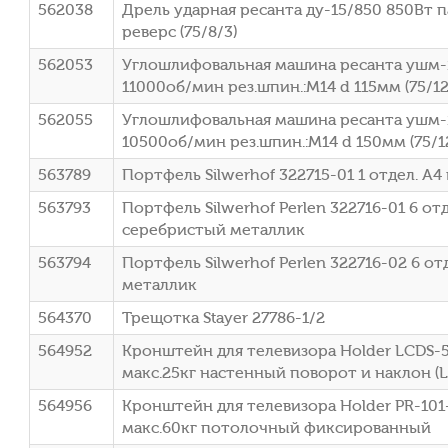
562038
Дрель ударная ресанта ду-15/850 850Вт 
реверс (75/8/3)
562053
Углошлифовальная машина ресанта ушм-
11000об/мин рез.шпин.:M14 d 115мм (75/12
562055
Углошлифовальная машина ресанта ушм-
10500об/мин рез.шпин.:M14 d 150мм (75/1
563789
Портфель Silwerhof 322715-01 1 отдел. A
563793
Портфель Silwerhof Perlen 322716-01 6 от
серебристый металлик
563794
Портфель Silwerhof Perlen 322716-02 6 от
металлик
564370
Трещотка Stayer 27786-1/2
564952
Кронштейн для телевизора Holder LCDS-5
макс.25кг настенный поворот и наклон (
564956
Кронштейн для телевизора Holder PR-101
макс.60кг потолочный фиксированный