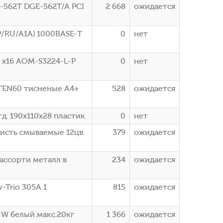
E-562T DGE-562T/A PCI
2 668
ожидается
P/RU/A1A) 1000BASE-T
0
нет
 x16 AOM-S3224-L-P
0
нет
TEN60 тисненые A4+
528
ожидается
д. 190х110х28 пластик
0
нет
кисть смываемые 12цв.
379
ожидается
 ассорти металл в
234
ожидается
-Trio 305A 1
815
ожидается
-W белый макс.20кг
1 366
ожидается