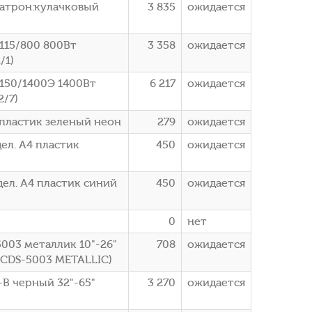
патрон:кулачковый
3 835
ожидается
115/800 800Вт
3 358
ожидается
/1)
150/1400Э 1400Вт
6 217
ожидается
2/7)
4 пластик зеленый неон
279
ожидается
дел. A4 пластик
450
ожидается
дел. A4 пластик синий
450
ожидается
0
нет
003 металлик 10"-26"
708
ожидается
LCDS-5003 METALLIC)
-B черный 32"-65"
3 270
ожидается