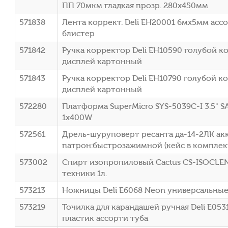
ПП 70мкм гладкая прозр. 280х450мм
571838
Лента коррект. Deli EH20001 6мх5мм асс
блистер
571842
Ручка корректор Deli EH10590 голубой к
дисплей картонный
571843
Ручка корректор Deli EH10790 голубой к
дисплей картонный
572280
Платформа SuperMicro SYS-5039C-I 3.5" S
1x400W
572561
Дрель-шуруповерт ресанта да-14-2ЛК ак
патрон:быстрозажимной (кейс в комплекте
573002
Спирт изопропиловый Cactus CS-ISOCLEN
техники 1л.
573213
Ножницы Deli E6068 Neon универсальные
573219
Точилка для карандашей ручная Deli E053
пластик ассорти туба