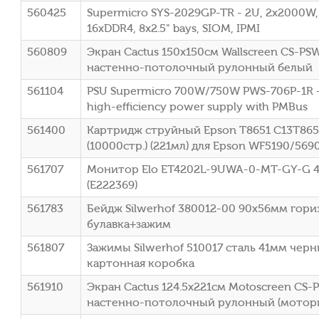
560425
Supermicro SYS-2029GP-TR - 2U, 2x2000W, 
16xDDR4, 8x2.5" bays, SIOM, IPMI
560809
Экран Cactus 150x150см Wallscreen CS-PSW
настенно-потолочный рулонный белый
561104
PSU Supermicro 700W/750W PWS-706P-1R 
high-efficiency power supply with PMBus
561400
Картридж струйный Epson T8651 C13T86
(10000стр.) (221мл) для Epson WF5190/569
561707
Монитор Elo ET4202L-9UWA-0-MT-GY-G 42"
(E222369)
561783
Бейдж Silwerhof 380012-00 90х56мм гор
булавка+зажим
561807
Зажимы Silwerhof 510017 сталь 41мм черны
картонная коробка
561910
Экран Cactus 124.5x221см Motoscreen CS-P
настенно-потолочный рулонный (мотор