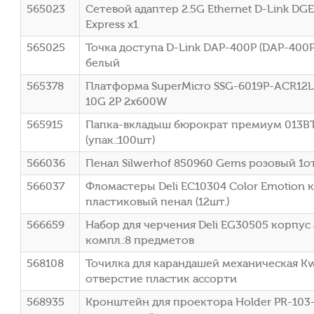
565023
Сетевой адаптер 2.5G Ethernet D-Link DG
Express x1
565025
Точка доступа D-Link DAP-400P (DAP-400
белый
565378
Платформа SuperMicro SSG-6019P-ACR12L
10G 2P 2x600W
565915
Папка-вкладыш бюрократ премиум 013B
(упак.:100шт)
566036
Пенал Silwerhof 850960 Gems розовый 1от
566037
Фломастеры Deli EC10304 Color Emotion 
пластиковый пенал (12шт.)
566659
Набор для черчения Deli EG30505 корпус
компл.:8 предметов
568108
Точилка для карандашей механическая Kw
отверстие пластик ассорти
568935
Кронштейн для проектора Holder PR-103