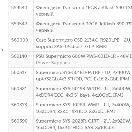
559540
Флеш диск Transcend 16GB Jetflash 590 T
черный
559542
Флеш диск Transcend 32GB Jetflash 590 T
черный
560000
Case Supermicro CSE-213AC-R920LPB - 2U, 
support SAS (12Gbps), 7xLP, RMKIT
ов
560140
PSU Supermicro 600W PWS-601D-1R - 48V 
Power Supplies
560317
Supermicro SYS-5018D-MTRF - 1U, 2x400W,
upto32Gb,4x3.5"HDD, PCI-Ex16,2xGbE,IPMI
560321
Supermicro SYS-5019S-W4TR - 1U, 2x500W, 
4xDDR4 ECC, 4x3.5" bays, 4x10GbE, IPMI
560375
Supermicro SYS-1028R-WMR - 1U, 2x400W, 
16xDDR4, 2x2.5" fixHDD, 2xGbE, IPMI
560390
Supermicro SYS-2028R-C1RT - 2U, 2x920W, 
16xDDR4, 16x2.5"HDD, SAS, 2x10GbE