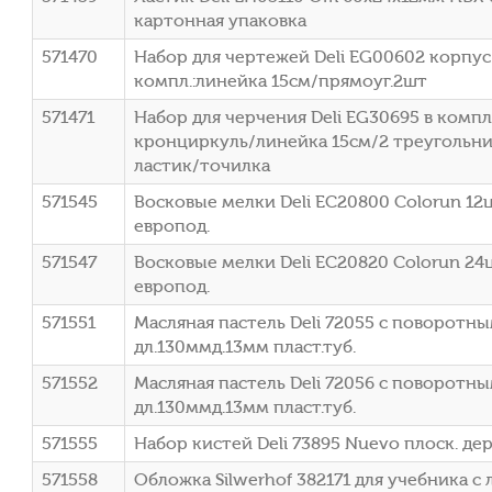
картонная упаковка
571470
Набор для чертежей Deli EG00602 корпус
компл.:линейка 15см/прямоуг.2шт
571471
Набор для черчения Deli EG30695 в комп
кронциркуль/линейка 15см/2 треугольн
ластик/точилка
571545
Восковые мелки Deli EC20800 Colorun 12ц
европод.
571547
Восковые мелки Deli EC20820 Colorun 24ц
европод.
571551
Масляная пастель Deli 72055 с поворотн
дл.130ммд.13мм пласт.туб.
571552
Масляная пастель Deli 72056 с поворотн
дл.130ммд.13мм пласт.туб.
571555
Набор кистей Deli 73895 Nuevo плоск. де
571558
Обложка Silwerhof 382171 для учебника с л