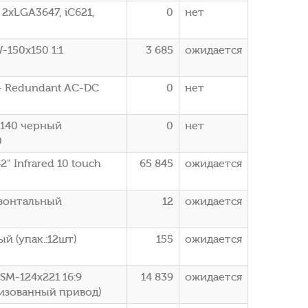
2xLGA3647, iC621,
0
нет
-150x150 1:1
3 685
ожидается
- Redundant AC-DC
0
нет
5140 черный
0
нет
0
 Infrared 10 touch
65 845
ожидается
изонтальный
12
ожидается
й (упак.:12шт)
155
ожидается
SM-124x221 16:9
14 839
ожидается
изованный привод)