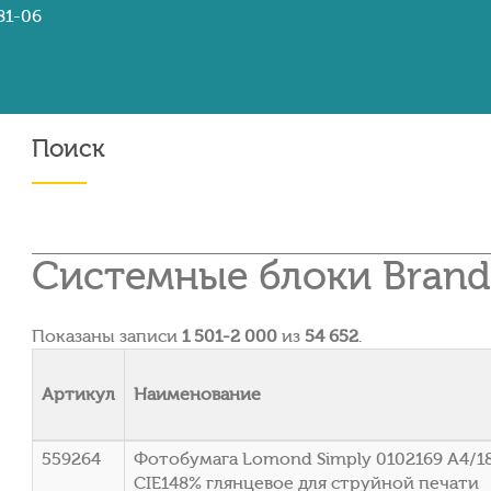
81-06
Поиск
Системные блоки Brand
Показаны записи
1 501-2 000
из
54 652
.
Артикул
Наименование
559264
Фотобумага Lomond Simply 0102169 A4/1
CIE148% глянцевое для струйной печати