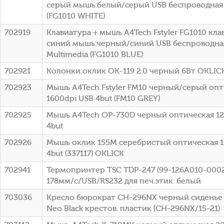
серый мышь:белый/серый USB беспроводная 
(FG1010 WHITE)
702919
Клавиатура + мышь A4Tech Fstyler FG1010 кла
синий мышь:черный/синий USB беспроводна
Multimedia (FG1010 BLUE)
702921
Колонки оклик OK-119 2.0 черный 6Вт OKLICK
702923
Мышь A4Tech Fstyler FM10 черный/серый опт
1600dpi USB 4but (FM10 GREY)
702925
Мышь A4Tech OP-730D черный оптическая 12
4but
702926
Мышь оклик 155M серебристый оптическая 1
4but (337117) OKLICK
702941
Термопринтер TSC TDP-247 (99-126A010-0002
178мм/с/USB/RS232 для печ.этик. белый
703036
Кресло бюрократ CH-296NX черный сиденье
Neo Black крестов. пластик (CH-296NX/15-21)