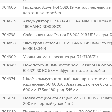
704605
Гвоздики Silwerhof 502019 металл черный (уп
картонная коробка
704623
Аккумулятор GP 180AAHC AA NiMH 1800mAh (
180AAHC-2DECRC2)
704798
Сабельная пила Patriot RS 202 21В UES аккум. 
704898
Электрод Patriot АНО-21 D4мм L450мм 1гр с
(605012040)
704902
Угольник магн. ресанта ум-34 (71/6/71)
704949
Нож перочинный Victorinox Classic SD Alox Sw
(0.6221.201G) 58мм 5функц. подар.коробка
704974
Шкаф коммутационный цмо шрн-эконом (шрн
настенный 6U 600x650мм пер.дв.стекл 65кг 
600мм 17.3кг 180град. 345мм
705031
Полка стационарная цмо мс-20-9005 2U нагр.:
200мм черный (упак.:1шт)
705032
Полка стационарная цмо св-39-9005 1U нагр.:4