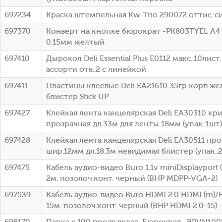
697234
Краска штемпельная Kw-Trio 290072 оттис.:с
697370
Конверт на кнопке бюрократ -PK803TYEL A4
0.15мм желтый
697410
Дырокол Deli Essential Plus E0112 макс.:10лист
ассорти отв.:2 с линейкой
697411
Пластины клеевые Deli EA21610 35гр корп.ж
блистер Stick UP
697427
Клейкая лента канцелярская Deli EA30310 кр
прозрачная дл.33м для ленты 18мм (упак.:1шт)
697428
Клейкая лента канцелярская Deli EA30511 пр
шир.12мм дл.18.3м невидимая блистер (упак.:
697475
Кабель аудио-видео Buro 1.1v miniDisplayport
2м. позолоч.конт. черный (BHP MDPP-VGA-2)
697539
Кабель аудио-видео Buro HDMI 2.0 HDMI (m)/
15м. позолоч.конт. черный (BHP HDMI 2.0-15)
698170
Папка с 100 прозр.вклад. Бюрократ -BPVN10