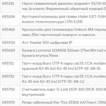
695191
Насос скважинный джилекс водомет 55/50 6
час (в компл.:Фирменный обратный клапан) (
695226
Кусторез/ножницы для травы Huter GET-3,6Hа
компл.:телескопич.рук.) (70/1/29)
695462
Кронштейн для телевизора Onkron M4 черны
макс.35кг настенный поворот и наклон
695502
Атс Yeastar S50 цифровая IP
695629
Бумага Lomond 1214208 310мм-175м/80г/м2
бумага втулка:76мм
695711
Патч-корд Buro UTP 4 пары cat.5E CCA molde
красный RJ-45 (m)-RJ-45 (m) (UTP-5E-1M-R)
695712
Патч-корд Buro UTP 4 пары cat.5E CCA molde
RJ-45 (m)-RJ-45 (m) (UTP-5E-1M-G)
695750
Считыватель карт D-Link DCR-100 (DCR-100/B
внутренний
695972
Резак сабельный Kw-Trio 13300 A4/7лист./30