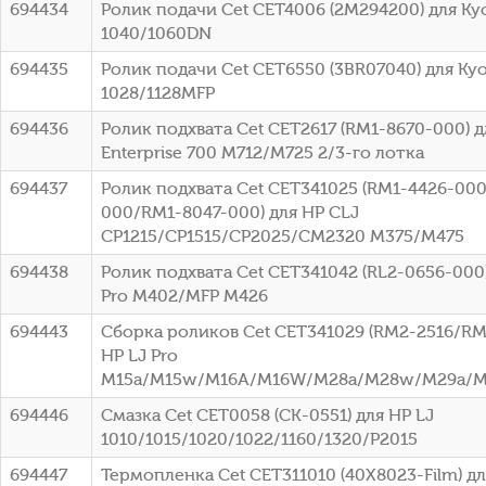
694434
Ролик подачи Cet CET4006 (2M294200) для Kyo
1040/1060DN
694435
Ролик подачи Cet CET6550 (3BR07040) для Kyo
1028/1128MFP
694436
Ролик подхвата Cet CET2617 (RM1-8670-000) д
Enterprise 700 M712/M725 2/3-го лотка
694437
Ролик подхвата Cet CET341025 (RM1-4426-00
000/RM1-8047-000) для HP CLJ
CP1215/CP1515/CP2025/CM2320 M375/M475
694438
Ролик подхвата Cet CET341042 (RL2-0656-000)
Pro M402/MFP M426
694443
Сборка роликов Cet CET341029 (RM2-2516/RM2
HP LJ Pro
M15a/M15w/M16A/M16W/M28a/M28w/M29a/
694446
Смазка Cet CET0058 (CK-0551) для HP LJ
1010/1015/1020/1022/1160/1320/P2015
694447
Термопленка Cet CET311010 (40X8023-Film) д