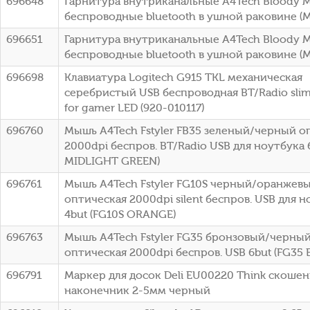
696648
Гарнитура внутриканальные A4Tech Bloody 
беспроводные bluetooth в ушной раковине (M
696651
Гарнитура внутриканальные A4Tech Bloody 
беспроводные bluetooth в ушной раковине (M
696698
Клавиатура Logitech G915 TKL механическая
серебристый USB беспроводная BT/Radio slim
for gamer LED (920-010117)
696760
Мышь A4Tech Fstyler FB35 зеленый/черный о
2000dpi беспров. BT/Radio USB для ноутбука 
MIDLIGHT GREEN)
696761
Мышь A4Tech Fstyler FG10S черный/оранжев
оптическая 2000dpi silent беспров. USB для 
4but (FG10S ORANGE)
696763
Мышь A4Tech Fstyler FG35 бронзовый/черны
оптическая 2000dpi беспров. USB 6but (FG35
696791
Маркер для досок Deli EU00220 Think скоше
наконечник 2-5мм черный