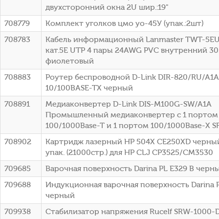
двухсторонний окна 2U шир.:19"
708779
Комплект уголков цмо уо-45У (упак.:2шт)
708783
Кабель информационный Lanmaster TWT-5E
кат.5E UTP 4 пары 24AWG PVC внутренний 3
фиолетовый
708883
Роутер беспроводной D-Link DIR-820/RU/A1
10/100BASE-TX черный
708891
Медиаконвертер D-Link DIS-M100G-SW/A1A
Промышленный медиаконвертер с 1 портом
100/1000Base-T и 1 портом 100/1000Base-X S
708902
Картридж лазерный HP 504X CE250XD черны
упак. (21000стр.) для HP CLJ CP3525/CM3530
709685
Варочная поверхность Darina PL E329 B черн
709688
Индукционная варочная поверхность Darina P
черный
709938
Стабилизатор напряжения Rucelf SRW-1000-