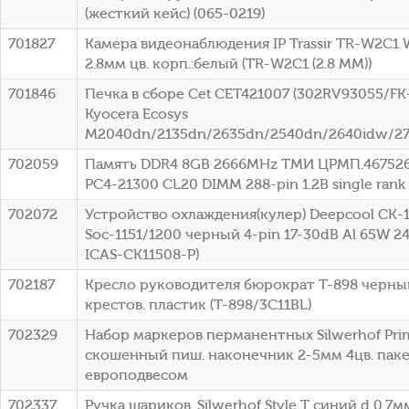
(жесткий кейс) (065-0219)
701827
Камера видеонаблюдения IP Trassir TR-W2C1 Wi
2.8мм цв. корп.:белый (TR-W2C1 (2.8 MM))
701846
Печка в сборе Cet CET421007 (302RV93055/FK-
Kyocera Ecosys
M2040dn/2135dn/2635dn/2540dn/2640idw/2
702059
Память DDR4 8GB 2666MHz ТМИ ЦРМП.46752
PC4-21300 CL20 DIMM 288-pin 1.2В single ran
702072
Устройство охлаждения(кулер) Deepcool CK
Soc-1151/1200 черный 4-pin 17-30dB Al 65W 24
ICAS-CK11508-P)
702187
Кресло руководителя бюрократ T-898 черны
крестов. пластик (T-898/3C11BL)
702329
Набор маркеров перманентных Silwerhof Pri
скошенный пиш. наконечник 2-5мм 4цв. паке
европодвесом
702337
Ручка шариков. Silwerhof Style T синий d 0.7м