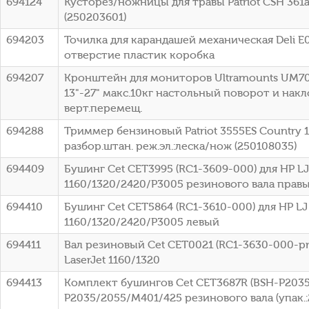
694124
Кусторез/ножницы для травы Patriot CSH 361
(250203601)
694203
Точилка для карандашей механическая Deli E0
отверстие пластик коробка
694207
Кронштейн для мониторов Ultramounts UM7
13"-27" макс.10кг настольный поворот и нак
верт.перемещ.
694288
Триммер бензиновый Patriot 3555ES Country 1.
разбор.штан. реж.эл.:леска/нож (250108035)
694409
Бушинг Cet CET3995 (RC1-3609-000) для HP LJ
1160/1320/2420/P3005 резинового вала прав
694410
Бушинг Cet CET5864 (RC1-3610-000) для HP LJ
1160/1320/2420/P3005 левый
694411
Вал резиновый Cet CET0021 (RC1-3630-000-pr
LaserJet 1160/1320
694413
Комплект бушингов Cet CET3687R (BSH-P2035)
P2035/2055/M401/425 резинового вала (упак.: