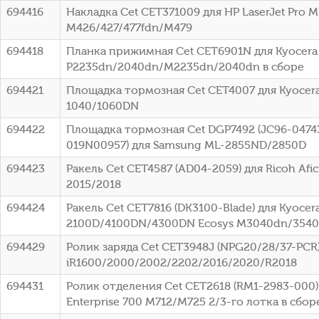
694416
Накладка Cet CET371009 для HP LaserJet Pro M
M426/427/477fdn/M479
694418
Планка прижимная Cet CET6901N для Kyocera
P2235dn/2040dn/M2235dn/2040dn в сборе
694421
Площадка тормозная Cet CET4007 для Kyocera
1040/1060DN
694422
Площадка тормозная Cet DGP7492 (JC96-0474
019N00957) для Samsung ML-2855ND/2850D
694423
Ракель Cet CET4587 (AD04-2059) для Ricoh Afic
2015/2018
694424
Ракель Cet CET7816 (DK3100-Blade) для Kyocera
2100D/4100DN/4300DN Ecosys M3040dn/354
694429
Ролик заряда Cet CET3948J (NPG20/28/37-PCR
iR1600/2000/2002/2202/2016/2020/R2018
694431
Ролик отделения Cet CET2618 (RM1-2983-000)
Enterprise 700 M712/M725 2/3-го лотка в сбор