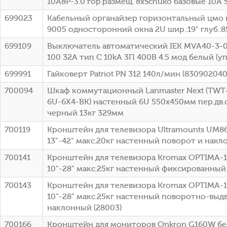
10A8P-3.0 гор.размещ. 8xSchuko базовые 10A 
699023
Кабельный органайзер горизонтальный цмо 
9005 односторонний окна 2U шир.:19" глуб.:
699109
Выключатель автоматический IEK MVA40-3-0
100 32A тип C 10kA 3П 400В 4.5 мод белый (уп
699991
Гайковерт Patriot PN 312 140л/мин (830902040
700094
Шкаф коммутационный Lanmaster Next (TW
6U-6X4-BK) настенный 6U 550x450мм пер.дв.
черный 13кг 329мм
700119
Кронштейн для телевизора Ultramounts UM8
13"-42" макс.20кг настенный поворот и накл
700141
Кронштейн для телевизора Kromax OPTIMA-
10"-28" макс.25кг настенный фиксированный 
700143
Кронштейн для телевизора Kromax OPTIMA-
10"-28" макс.25кг настенный поворотно-выд
наклонный (28003)
700166
Кронштейн для мониторов Onkron G160W бел