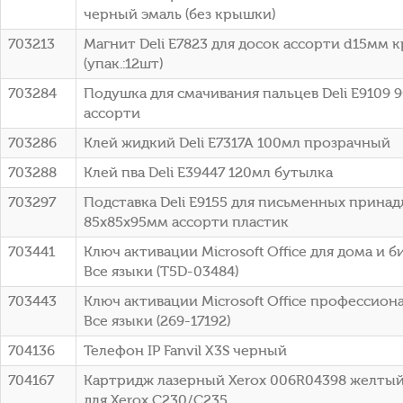
черный эмаль (без крышки)
703213
Магнит Deli E7823 для досок ассорти d15мм 
(упак.:12шт)
703284
Подушка для смачивания пальцев Deli E9109 
ассорти
703286
Клей жидкий Deli E7317A 100мл прозрачный
703288
Клей пва Deli E39447 120мл бутылка
703297
Подставка Deli E9155 для письменных прина
85х85х95мм ассорти пластик
703441
Ключ активации Microsoft Office для дома и б
Все языки (T5D-03484)
703443
Ключ активации Microsoft Office профессион
Все языки (269-17192)
704136
Телефон IP Fanvil X3S черный
704167
Картридж лазерный Xerox 006R04398 желтый 
для Xerox C230/С235