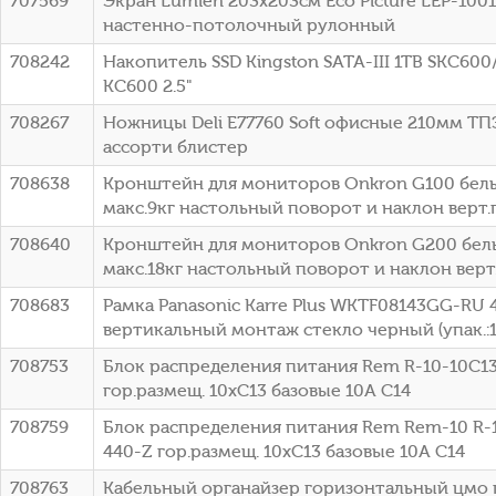
707569
Экран Lumien 203x203см Eco Picture LEP-10010
настенно-потолочный рулонный
708242
Накопитель SSD Kingston SATA-III 1TB SKC60
KC600 2.5"
708267
Ножницы Deli E77760 Soft офисные 210мм ТП
ассорти блистер
708638
Кронштейн для мониторов Onkron G100 белы
макс.9кг настольный поворот и наклон верт
708640
Кронштейн для мониторов Onkron G200 белы
макс.18кг настольный поворот и наклон вер
708683
Рамка Panasonic Karre Plus WKTF08143GG-RU 
вертикальный монтаж стекло черный (упак.:
708753
Блок распределения питания Rem R-10-10C13
гор.размещ. 10xC13 базовые 10A C14
708759
Блок распределения питания Rem Rem-10 R-1
440-Z гор.размещ. 10xC13 базовые 10A C14
708763
Кабельный органайзер горизонтальный цмо 