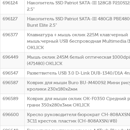
696124
Накопитель SSD Patriot SATA-III 128GB P210S1
2.5"
696127
Накопитель SSD Patriot SATA-III 480GB PBE48
Burst Elite 2.5"
696377
Клавиатура + мышь оклик 225M клав:черный
мышь:черный USB беспроводная Multimedia (1
OKLICK
696449
Мышь оклик 245M белый оптическая 1000dpi
(471480) OKLICK
696547
Разветвитель USB 3.0 D-Link DUB-1340/D1A 4
696587
Коврик для мыши Buro BU-M40092 Мини рис
кролики 230x180x2мм
696589
Коврик для мыши оклик OK-F0350 Средний 
грани 350x280x3мм OKLICK
696600
Кресло руководителя бюрократ CH-808AXS
3C11 крестов. пластик (CH-808AXSN/#B)