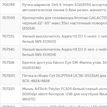
706749
Ручка шариков. Deli X-tream EQ02930 ассорти
автоматическая линия 0.4мм резин. манжета
707095
Кронштейн для телевизора Kromax GALACTI
черный 22"-65" макс.35кг настенный поворо
(25014)
707135
Умный выключатель Aqara H1 EU 1-нокл. с н
белый (WS-EUK03)
707140
Умный выключатель Aqara H1 EU 2-хкл. с не
белый (WS-EUK04)
707168
Брелок доступа Falcon Eye EM-Marine упак.:10
00201546)
707205
Печка в сборе Cet DGP7504 (JC96-05132A) дл
SCX-4824/4828
707225
Мышь A4Tech Fstyler FG10S белый/серый опт
2000dpi silent беспров. USB для ноутбука 4but
WHITE)