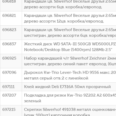
696818
Карандаши цв. Silwerhof Веселые друзья 2.65
дерево ассорти 6цв. коробка/европод.
696821
Карандаши цв. Silwerhof Веселые друзья 2.65
дерево ассорти 12цв. коробка/европод.
696823
Карандаши цв. Silwerhof Веселые друзья 2.65
шестигран. дерево ассорти 6цв. коробка/евр
696837
Жесткий диск WD SATA-III 500GB WD5000LP
Notebook/Desktop Blue (5400rpm) 128Mb 2.5"
696925
Набор карандашей ч/г Silwerhof Zeichner 2м
шестигран. дерево синий пакет европод. (6шт
697096
Дырокол Kw-Trio Lever-Tech HD 9556 макс.:20
металл серый отв.:2 с линейкой
697111
Клей жидкий Deli E7316A 50мл прозрачный
697207
Подкладка для резки Kw-Trio 9Z202 A2 600x
зеленый
697215
Скрепки Silwerhof 491038 металл оцинкова
(упак.:100шт) картонная коробка