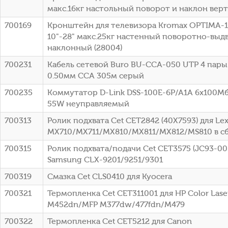
макс.16кг настольный поворот и наклон вер
700169
Кронштейн для телевизора Kromax OPTIMA-
10"-28" макс.25кг настенный поворотно-выд
наклонный (28004)
700231
Кабель сетевой Buro BU-CCA-050 UTP 4 пары c
0.50мм CCA 305м серый
700235
Коммутатор D-Link DSS-100E-6P/A1A 6x100Мб
55W неуправляемый
700313
Ролик подхвата Cet CET2842 (40X7593) для Le
MX710/MX711/MX810/MX811/MX812/MS810 в с
700315
Ролик подхвата/подачи Cet CET3575 (JC93-00
Samsung CLX-9201/9251/9301
700319
Смазка Cet CLS0410 для Kyocera
700321
Термопленка Cet CET311001 для HP Color Laser
M452dn/MFP M377dw/477fdn/M479
700322
Термопленка Cet CET5212 для Canon