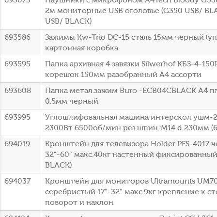
2м мониторные USB оголовье (G350 USB/ BLA
USB/ BLACK)
693586
Зажимы Kw-Trio DC-15 сталь 15мм черный (упа
картонная коробка
693595
Папка архивная 4 завязки Silwerhof КБЗ-4-15
корешок 150мм разобранный A4 ассорти
693608
Папка метал.зажим Buro -ECB04CBLACK A4 п
0.5мм черный
693995
Углошлифовальная машина интерскол ушм-
2300Вт 6500об/мин рез.шпин.:M14 d 230мм (60
694019
Кронштейн для телевизора Holder PFS-4017 
32"-60" макс.40кг настенный фиксированный 
BLACK)
694037
Кронштейн для мониторов Ultramounts UM7
серебристый 17"-32" макс.9кг крепление к 
поворот и наклон