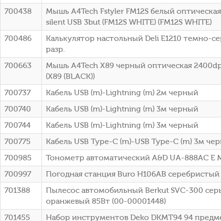
700438
Мышь A4Tech Fstyler FM12S белый оптическая
silent USB 3but (FM12S WHITE) (FM12S WHITE)
700486
Калькулятор настольный Deli E1210 темно-се
разр.
700663
Мышь A4Tech X89 черный оптическая 2400dp
(X89 (BLACK))
700737
Кабель USB (m)-Lightning (m) 2м черный
700740
Кабель USB (m)-Lightning (m) 3м черный
700744
Кабель USB (m)-Lightning (m) 3м черный
700775
Кабель USB Type-C (m)-USB Type-C (m) 3м че
700985
Тонометр автоматический A&D UA-888AC E M 
700997
Погодная станция Buro H106AB серебристый
701388
Пылесос автомобильный Berkut SVC-300 сер
оранжевый 85Вт (00-00001448)
701455
Набор инструментов Deko DKMT94 94 предм