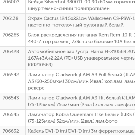
706003
Бейдж Silwerhof 380011-00 90х60мм горизон
шнур:темно-синий полипропилен
706138
Экран Cactus 124.5x221см Wallscreen CS-PSW-1
настенно-потолочный рулонный белый
706265
Блок распределения питания Rem Rem-10 R-1
440-Z гор.размещ. 7xSchuko базовые 10A без 
706428
Автомобильное зар./устр. Hama H-210569 2
1.67A+3A+2.22A (PD) USB универсальное черн
(00210569)
706542
Ламинатор Gladwork jLAM A3 Full белый (JLA
A3 (60-250мкм) 30см/мин (4вал.) хол.лам. лам
реверс
706543
Ламинатор Gladwork jLAM A3 Hit белый (JLAM
(75-125мкм) 75см/мин (2вал.) хол.лам. лам.фо
706545
Ламинатор Kobra Queenlam Like белый (LIKE (
(75-125мкм) 32см/мин (2вал.) лам.фото
706632
Кабель DVI-D (m) DVI-D (m) 3м феррит.кольц