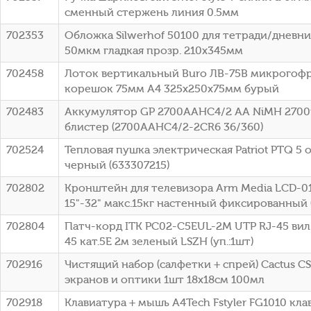
сменный стержень линия 0.5мм
702353
Обложка Silwerhof 50100 для тетради/дневн
50мкм гладкая прозр. 210x345мм
702458
Лоток вертикальный Buro ЛВ-75B микрогоф
корешок 75мм A4 325x250x75мм бурый
702483
Аккумулятор GP 2700AAHC4/2 AA NiMH 2700
блистер (2700AAHC4/2-2CR6 36/360)
702524
Тепловая пушка электрическая Patriot PTQ 5
черный (633307215)
702802
Кронштейн для телевизора Arm Media LCD-0
15"-32" макс.15кг настенный фиксированный 
702804
Патч-корд ITK PC02-C5EUL-2M UTP RJ-45 вил.
45 кат.5E 2м зеленый LSZH (уп.:1шт)
702916
Чистящий набор (салфетки + спрей) Cactus CS
экранов и оптики 1шт 18x18см 100мл
702918
Клавиатура + мышь A4Tech Fstyler FG1010 кла