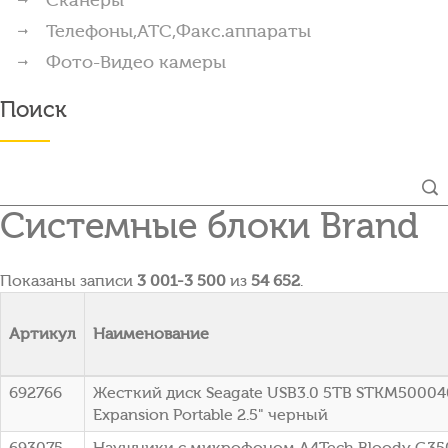
Телефоны,АТС,Факс.аппараты
Фото-Видео камеры
Поиск
Системные блоки Brand
Показаны записи
3 001-3 500
из
54 652
.
Артикул
Наименование
692766
Жесткий диск Seagate USB3.0 5TB STKM5000
Expansion Portable 2.5" черный
693075
Наушники с микрофоном A4Tech Bloody G35