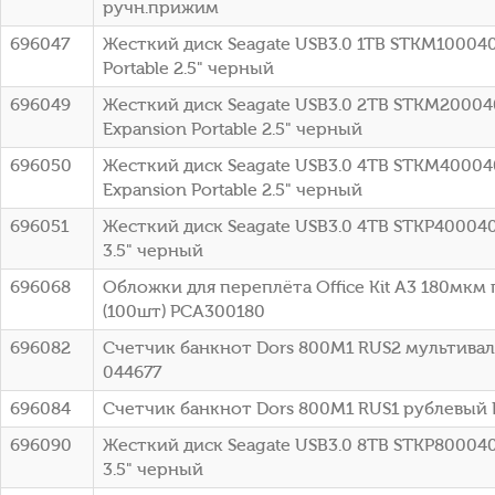
ручн.прижим
696047
Жесткий диск Seagate USB3.0 1TB STKM10004
Portable 2.5" черный
696049
Жесткий диск Seagate USB3.0 2TB STKM2000
Expansion Portable 2.5" черный
696050
Жесткий диск Seagate USB3.0 4TB STKM4000
Expansion Portable 2.5" черный
696051
Жесткий диск Seagate USB3.0 4TB STKP40004
3.5" черный
696068
Обложки для переплёта Office Kit A3 180мкм
(100шт) PCA300180
696082
Счетчик банкнот Dors 800M1 RUS2 мультива
044677
696084
Счетчик банкнот Dors 800M1 RUS1 рублевый 
696090
Жесткий диск Seagate USB3.0 8TB STKP80004
3.5" черный