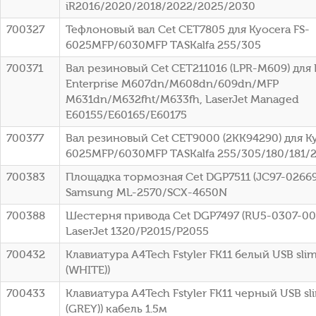
iR2016/2020/2018/2022/2025/2030
700327
Тефлоновый вал Cet CET7805 для Kyocera FS-
6025MFP/6030MFP TASKalfa 255/305
700371
Вал резиновый Cet CET211016 (LPR-M609) для 
Enterprise M607dn/M608dn/609dn/MFP
M631dn/M632fht/M633fh, LaserJet Managed
E60155/E60165/E60175
700377
Вал резиновый Cet CET9000 (2KK94290) для Ky
6025MFP/6030MFP TASKalfa 255/305/180/181/
700383
Площадка тормозная Cet DGP7511 (JC97-02669
Samsung ML-2570/SCX-4650N
700388
Шестерня привода Cet DGP7497 (RU5-0307-00
LaserJet 1320/P2015/P2055
700432
Клавиатура A4Tech Fstyler FK11 белый USB slim
(WHITE))
700433
Клавиатура A4Tech Fstyler FK11 черный USB sl
(GREY)) кабель 1.5м