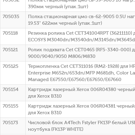
390мм черный (упак.:1шт)
705035
Полка стационарная цмо св-62-9005 0.5U нагр
19.53" 622мм черный (упак.:1шт)
705118
Резинка ролика Cet CET341004RPT (36211110) 
ECOSYS M3040dn/M3540dn/M3145dn/M3645
705121
Ролик подхвата Cet CET0465 (RF5-3340-000) д
9000/9040/9050 M806/M830
705125
Термопленка Cet CET311016 (RM2-1928) для HP
Enterprise M652n/653dn/MFP M681dh, Color La
Managed E67550/E67560/E67650/E67660
705154
Картридж лазерный Xerox 006R04380 черный 
для Xerox B310
705155
Картридж лазерный Xerox 006R04381 черный 
для Xerox B310
705173
Числовой блок A4Tech Fstyler FK13P белый USB
ноутбука (FK13P WHITE)