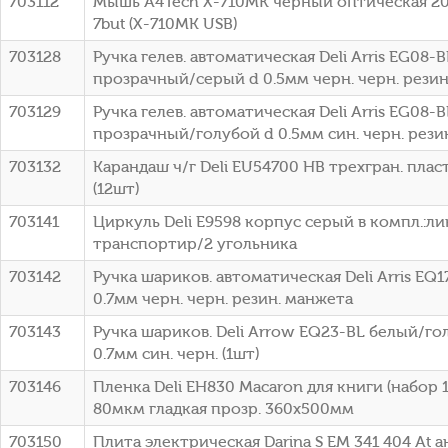
703112
Мышь A4Tech X-710MK черный оптическая 2
7but (X-710MK USB)
703128
Ручка гелев. автоматическая Deli Arris EG08-
прозрачный/серый d 0.5мм черн. черн. резин
703129
Ручка гелев. автоматическая Deli Arris EG08-B
прозрачный/голубой d 0.5мм син. черн. рези
703132
Карандаш ч/г Deli EU54700 HB трехгран. пла
(12шт)
703141
Циркуль Deli E9598 корпус серый в компл.:ли
транспортир/2 угольника
703142
Ручка шариков. автоматическая Deli Arris EQ1
0.7мм черн. черн. резин. манжета
703143
Ручка шариков. Deli Arrow EQ23-BL белый/го
0.7мм син. черн. (1шт)
703146
Пленка Deli EH830 Macaron для книги (набор 
80мкм гладкая прозр. 360х500мм
703150
Плита электрическая Darina S EM 341 404 At 