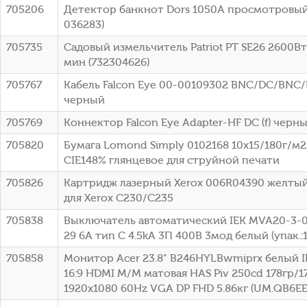
705206
Детектор банкнот Dors 1050A просмотровый
036283)
705735
Садовый измельчитель Patriot PT SE26 2600В
мин (732304626)
705767
Кабель Falcon Eye 00-00109302 BNC/DC/BNC
черный
705769
Коннектор Falcon Eye Adapter-HF DC (f) черн
705820
Бумага Lomond Simply 0102168 10x15/180г/м
CIE148% глянцевое для струйной печати
705826
Картридж лазерный Xerox 006R04390 желтый 
для Xerox C230/С235
705838
Выключатель автоматический IEK MVA20-3-0
29 6A тип C 4.5kA 3П 400В 3мод белый (упак.:
705858
Монитор Acer 23.8" B246HYLBwmiprx белый I
16:9 HDMI M/M матовая HAS Piv 250cd 178гр/1
1920x1080 60Hz VGA DP FHD 5.86кг (UM.QB6EE.