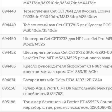
MX317dn/MX510de/MS417dn/MX417de
694448
Термопленка Cet CET7841 для Kyocera Ecosys
P2235dn/P2040dn/M2135dn/M2540dw
694449
Тефлоновый вал Cet CET7813 для Kyocera ECO
M3040dn/3540dn
694450
Шестерня Cet CET2733 для HP LaserJet Pro MF
M521/M525
694452
Шестерня привода Cet CET2732 (RU6-8293-00
LaserJet Pro MFP M521/M525 резинового вала
694485
Кресло руководителя бюрократ CH-883 чер
крестов. металл хром (CH-883/BLACK)
694874
Батарея для ибп Delta DTM 1207 12В 7.2Ач
695156
Кулер Aqua Work 0.7-TDR настольный элект
серебристый (24762)
695188
Триммер бензиновый Patriot PT 4555ES Country
неразбор.штан. реж.эл.:леска/нож (250108045