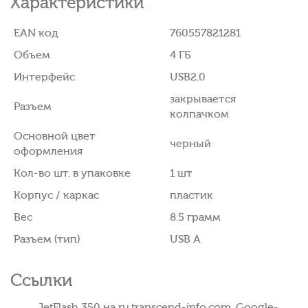
Характеристики
EAN код
760557821281
Объем
4 ГБ
Интерфейс
USB2.0
закрывается
Разъем
колпачком
Основной цвет
черный
оформления
Кол-во шт. в упаковке
1 шт
Корпус / каркас
пластик
Вес
8.5 грамм
Разъем (тип)
USB А
Ссылки
JetFlash 350 на ru.transcend-info.com. Google-