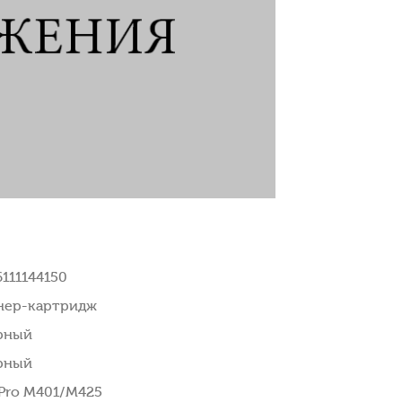
6111144150
нер-картридж
рный
рный
 Pro M401/M425