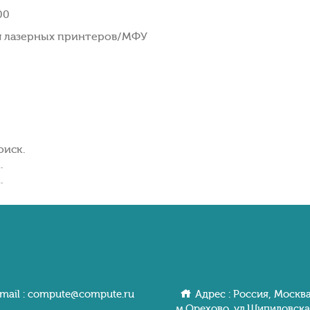
00
я лазерных принтеров/МФУ
оиск.
.
.
mail :
compute@compute.ru
Адрес : Россия, Москва
м.Орехово. ул.Шипиловcкa