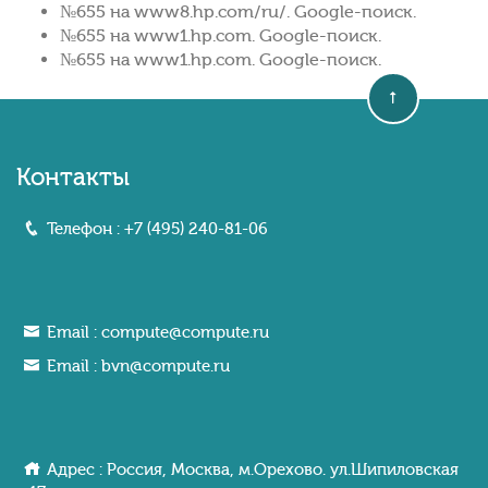
№655 на www8.hp.com/ru/. Google-поиск.
№655 на www1.hp.com. Google-поиск.
№655 на www1.hp.com. Google-поиск.
Контакты
Телефон :
+7 (495) 240-81-06
Email :
compute@compute.ru
Email :
bvn@compute.ru
Адрес : Россия, Москва, м.Орехово. ул.Шипиловcкaя