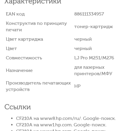
Характеристики
EAN код
886111334957
Конструктив по принципу
тонер-картридж
печати
Цвет картриджа
черный
Цвет
черный
Совместимость
LJ Pro M251/M276
для лазерных
Назначение
принтеров/МФУ
Производитель печатающих
HP
устройств
Ссылки
CF210A на www8.hp.com/ru/. Google-поиск.
CF210A на www1.hp.com. Google-поиск.