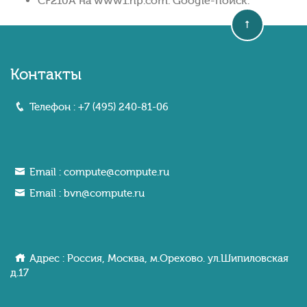
CF210A на www1.hp.com. Google-поиск.
Контакты
Телефон :
+7 (495) 240-81-06
Email :
compute@compute.ru
Email :
bvn@compute.ru
Адрес : Россия, Москва, м.Орехово. ул.Шипиловcкaя
д.17