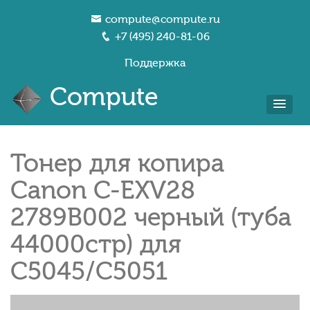
compute@compute.ru
+7 (495) 240-81-06
Поддержка
Compute
Тонер для копира
Canon C-EXV28
2789B002 черный (туба
44000стр) для
C5045/C5051