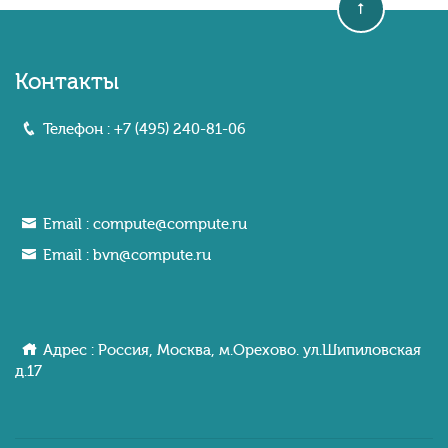
Контакты
Телефон :
+7 (495) 240-81-06
Email :
compute@compute.ru
Email :
bvn@compute.ru
Адрес : Россия, Москва, м.Орехово. ул.Шипиловcкaя
д.17