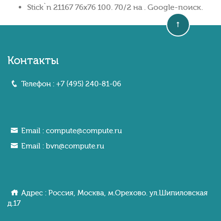
Stick`n 21167 76x76 100. 70/2 на . Google-поиск.
Контакты
Телефон :
+7 (495) 240-81-06
Email :
compute@compute.ru
Email :
bvn@compute.ru
Адрес : Россия, Москва, м.Орехово. ул.Шипиловcкaя
д.17