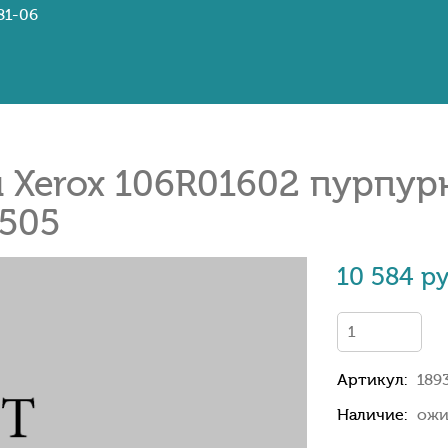
81-06
Xerox 106R01602 пурпурн
6505
10 584 ру
Артикул:
189
Наличие:
ожи