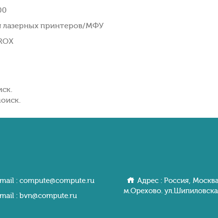
00
я лазерных принтеров/МФУ
ROX
иск.
оиск.
mail :
compute@compute.ru
Адрес : Россия, Москва
м.Орехово. ул.Шипиловcкa
mail :
bvn@compute.ru