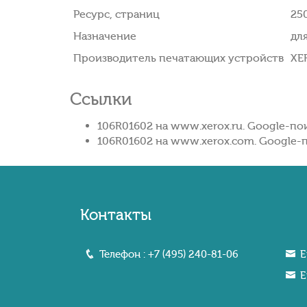
Ресурс, страниц
25
Назначение
дл
Производитель печатающих устройств
XE
Ссылки
106R01602 на www.xerox.ru. Google-по
106R01602 на www.xerox.com. Google-п
Контакты
Телефон :
+7 (495) 240-81-06
E
E