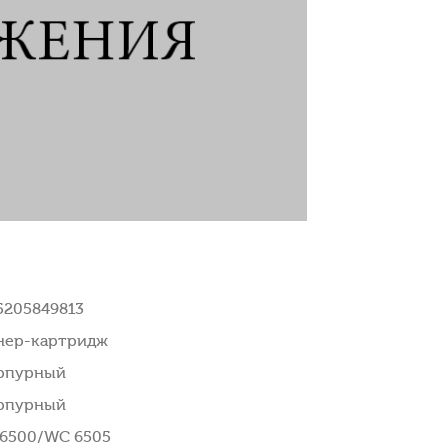
5205849813
нер-картридж
рпурный
рпурный
 6500/WC 6505