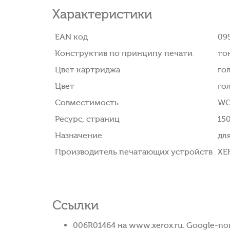
Характеристики
EAN код
09
Конструктив по принципу печати
то
Цвет картриджа
го
Цвет
го
Совместимость
WC
Ресурс, страниц
15
Назначение
дл
Производитель печатающих устройств
XE
Ссылки
006R01464 на www.xerox.ru. Google-по