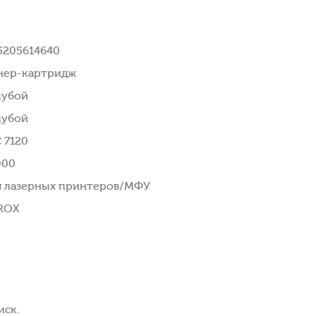
5205614640
нер-картридж
лубой
лубой
 7120
000
я лазерных принтеров/МФУ
ROX
иск.