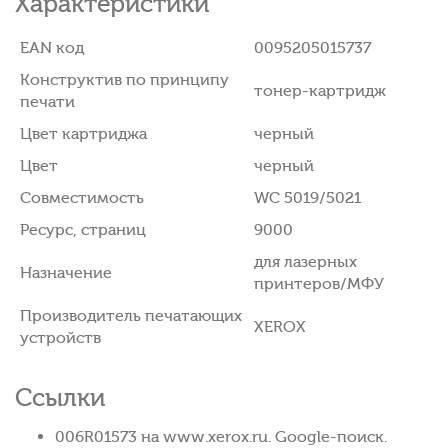
Характеристики
EAN код
0095205015737
Конструктив по принципу
тонер-картридж
печати
Цвет картриджа
черный
Цвет
черный
Совместимость
WC 5019/5021
Ресурс, страниц
9000
для лазерных
Назначение
принтеров/МФУ
Производитель печатающих
XEROX
устройств
Ссылки
006R01573 на www.xerox.ru. Google-поиск.