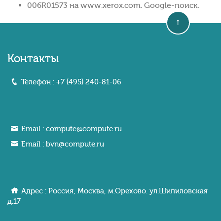
006R01573 на www.xerox.com. Google-поиск.
Контакты
Телефон :
+7 (495) 240-81-06
Email :
compute@compute.ru
Email :
bvn@compute.ru
Адрес : Россия, Москва, м.Орехово. ул.Шипиловcкaя
д.17