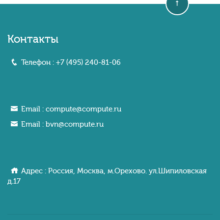
Контакты
Телефон :
+7 (495) 240-81-06
Email :
compute@compute.ru
Email :
bvn@compute.ru
Адрес : Россия, Москва, м.Орехово. ул.Шипиловcкaя
д.17