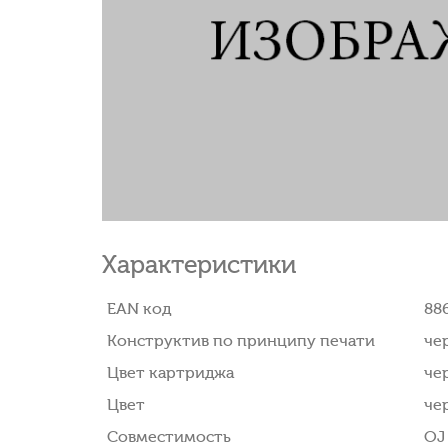
Характеристики
EAN код
88
Конструктив по принципу печати
че
Цвет картриджа
че
Цвет
че
Совместимость
OJ