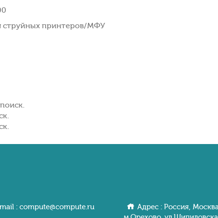
00
я струйных принтеров/МФУ
поиск.
ск.
ск.
mail :
compute@compute.ru
Адрес : Россия, Москва
м.Орехово. ул.Шипиловcкa