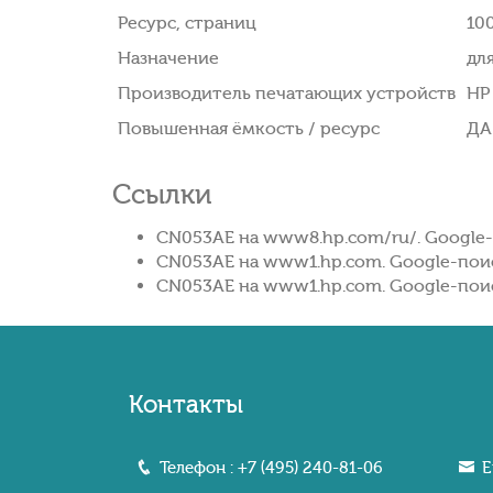
Ресурс, страниц
10
Назначение
дл
Производитель печатающих устройств
HP
Повышенная ёмкость / ресурс
ДА
Ссылки
CN053AE на www8.hp.com/ru/. Google-
CN053AE на www1.hp.com. Google-пои
CN053AE на www1.hp.com. Google-пои
Контакты
Телефон :
+7 (495) 240-81-06
E