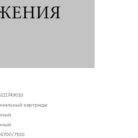
6111749010
рнильный картридж
рный
рный
 6700/7100