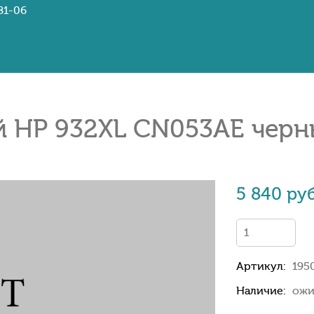
81-06
 HP 932XL CN053AE черны
5 840 руб
Артикул:
195
Наличие:
ожи