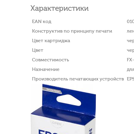
Характеристики
EAN код
01
Конструктив по принципу печати
ле
Цвет картриджа
че
Цвет
че
Совместимость
FX
Назначение
дл
Производитель печатающих устройств
EP