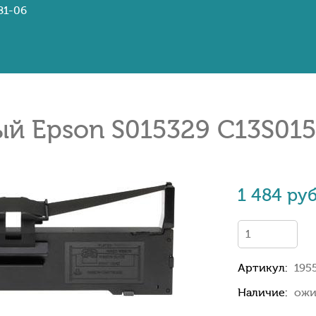
81-06
й Epson S015329 C13S015
1 484 руб
Артикул:
195
Наличие:
ожи