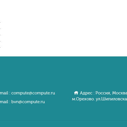
.
.
.
.
.
mail :
compute@compute.ru
Адрес : Россия, Москва
м.Орехово. ул.Шипиловcкa
mail :
bvn@compute.ru