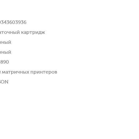
0343603936
нточный картридж
рный
рный
-890
я матричных принтеров
SON