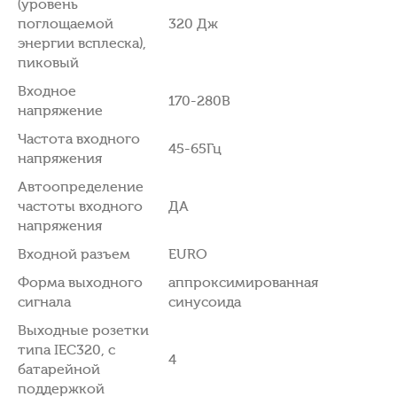
(уровень
поглощаемой
320 Дж
энергии всплеска),
пиковый
Входное
170-280В
напряжение
Частота входного
45-65Гц
напряжения
Автоопределение
частоты входного
ДА
напряжения
Входной разъем
EURO
Форма выходного
аппроксимированная
сигнала
синусоида
Выходные розетки
типа IEC320, с
4
батарейной
поддержкой