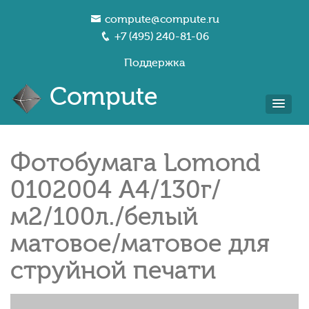
compute@compute.ru
+7 (495) 240-81-06
Поддержка
Compute
Фотобумага Lomond
0102004 A4/130г/
м2/100л./белый
матовое/матовое для
струйной печати