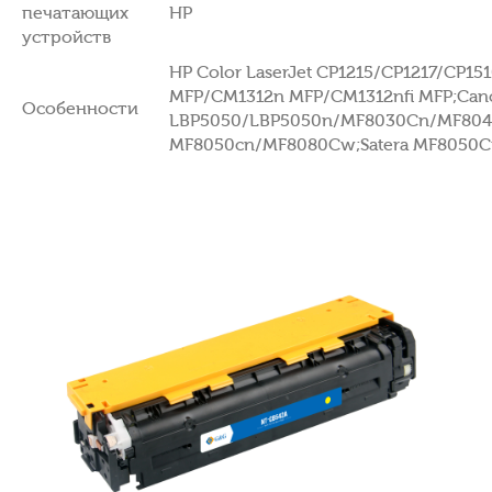
печатающих
HP
устройств
HP Color LaserJet CP1215/CP1217/CP1
MFP/CM1312n MFP/CM1312nfi MFP;Can
Особенности
LBP5050/LBP5050n/MF8030Cn/MF80
MF8050cn/MF8080Cw;Satera MF8050C