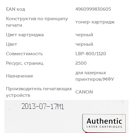
EAN код
4960999830605
Конструктив по принципу
тонер-картридж
печати
Цвет картриджа
черный
Цвет
черный
Совместимость
LBP-800/1120
Ресурс, страниц
2500
для лазерных
Назначение
принтеров/МФУ
Производитель печатающих
CANON
устройств