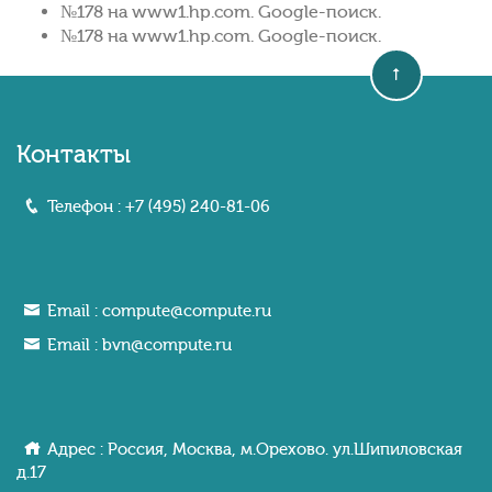
№178 на www1.hp.com. Google-поиск.
№178 на www1.hp.com. Google-поиск.
Контакты
Телефон :
+7 (495) 240-81-06
Email :
compute@compute.ru
Email :
bvn@compute.ru
Адрес : Россия, Москва, м.Орехово. ул.Шипиловcкaя
д.17