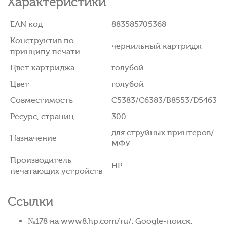
Характеристики
EAN код
883585705368
Конструктив по
чернильный картридж
принципу печати
Цвет картриджа
голубой
Цвет
голубой
Совместимость
C5383/C6383/B8553/D5463
Ресурс, страниц
300
для струйных принтеров/
Назначение
МФУ
Производитель
HP
печатающих устройств
Ссылки
№178 на www8.hp.com/ru/. Google-поиск.