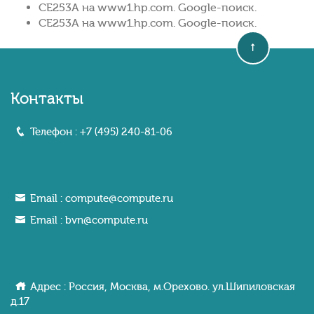
CE253A на www1.hp.com. Google-поиск.
CE253A на www1.hp.com. Google-поиск.
Контакты
Телефон :
+7 (495) 240-81-06
Email :
compute@compute.ru
Email :
bvn@compute.ru
Адрес : Россия, Москва, м.Орехово. ул.Шипиловcкaя
д.17