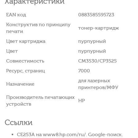
Характеристики
EAN код
0883585595723
Конструктив по принципу
тонер-картридж
печати
Цвет картриджа
пурпурный
Цвет
пурпурный
Совместимость
CM3530/CP3525
Ресурс, страниц
7000
для лазерных
Назначение
принтеров/МФУ
Производитель печатающих
HP
устройств
Ссылки
CE253A на www8.hp.com/ru/. Google-поиск.