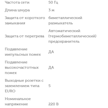
Частота сети
50 Гц
Длина шнура
3 м
Защита от короткого
биметаллический
замыкания
размыкатель
Автоматический
Защита от перегрева
(термобиметаллический)
предохранитель
Подавление
ДА
импульсных помех
Подавление
высокочастотных
ДА
помех
Выходные розетки с
заземлением типа
5
EURO
Номинальное
напряжение
220 В