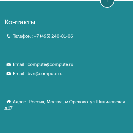
Контакты
Телефон :
+7 (495) 240-81-06
Email :
compute@compute.ru
Email :
bvn@compute.ru
Адрес : Россия, Москва, м.Орехово. ул.Шипиловcкaя
д.17