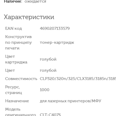
Наличие:
ожидается
Характеристики
EAN код
4690207133579
Конструктив
по принципу
тонер-картридж
печати
Цвет
голубой
картриджа
Цвет
голубой
Совместимость
CLP320/320n/325/CLX3185/3185n/318
Ресурс,
1000
страниц
Назначение
для лазерных принтеров/МФУ
Модель
оригинального
CLT-C407S